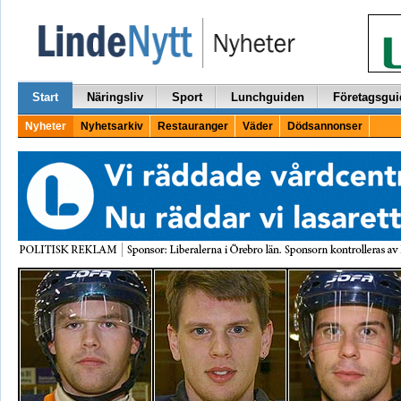
Start
Näringsliv
Sport
Lunchguiden
Företagsgui
Nyheter
Nyhetsarkiv
Restauranger
Väder
Dödsannonser