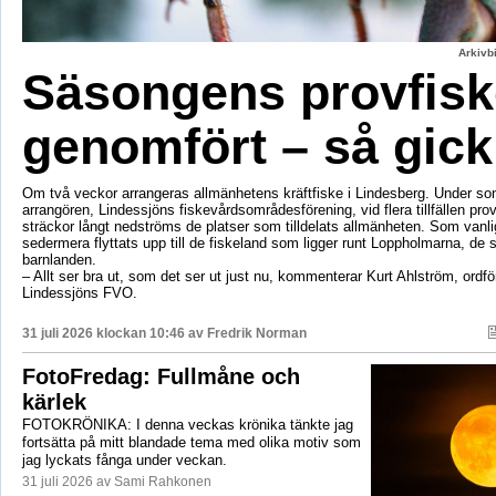
Arkivbi
Säsongens provfisk
genomfört – så gick
Om två veckor arrangeras allmänhetens kräftfiske i Lindesberg. Under s
arrangören, Lindessjöns fiskevårdsområdesförening, vid flera tillfällen prov
sträckor långt nedströms de platser som tilldelats allmänheten. Som vanli
sedermera flyttats upp till de fiskeland som ligger runt Loppholmarna, de 
barnlanden.
– Allt ser bra ut, som det ser ut just nu, kommenterar Kurt Ahlström, ordfö
Lindessjöns FVO.
31 juli 2026 klockan 10:46 av
Fredrik Norman
FotoFredag: Fullmåne och
kärlek
FOTOKRÖNIKA: I denna veckas krönika tänkte jag
fortsätta på mitt blandade tema med olika motiv som
jag lyckats fånga under veckan.
31 juli 2026 av Sami Rahkonen