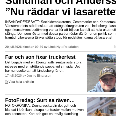
Sundman och Anderss
”Nu räddar vi lasarette
INSÄNDARE/DEBATT: Socialdemokraterna, Centerpartiet och Kristdemok
Vänsterpartiets stöd beslutat att stänga kirurgakuten vid Lindesbergs lasa
egen konsekvensbedömning varnar för att följden kan bli att hela akutmo
stänga. Den som röstar med dessa partier röstar därför för en politik som r
framtid. Liberalerna tänker sätta stopp för nedskärningarna på lasarettet.
20 juli 2026 klockan 09:30 av
LindeNytt Redaktion
Far och son fixar truckerfest
Det började med en 12-årig lastbilsentusiasts stora
intresse med en stöttande pappa vid sin sida. Det
har nu resulterat i att Lindesberg får ett ...
17 juli 2026 av Jennie Einarsson
Visa hela artikeln
FotoFredag: Surt sa räven…
FOTOKRÖNIKA: Denna vecka blir det gott och
blandat i krönikan, skarpa kontraster mellan motiven
och kontexten. Kort och gott en trevlig blandning