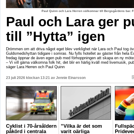
Paul Quinn och Lara Herren välkomnar till Bergsgårdens bar. F
Paul och Lara ger p
till ”Hytta” igen
Drömmen om att driva något eget blev verklighet när Lara och Paul tog öv
Guldsmedshyttan tidigare i somras. Nu fylls hotellet av gäster från hela 
fredag öppnar de även egen pub med förhoppningen att skapa en ny mötes
– Vi vill gärna välkomna folk hit, det blir en härlig kväll med livemusik, p
säger Lara Herren och Paul Quinn
23 juli 2026 klockan 13:21 av
Jennie Einarsson
Cyklist i 70-årsåldern
”Vilka är det som
Fullspä
påkörd i centrala
varit oärliga
Pridevec