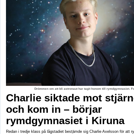
Drömmen om att bli astronaut har tagit honom till rymdgymnasiet. 
Charlie siktade mot stjär
och kom in – börjar
rymdgymnasiet i Kiruna
Redan i tredje klass på lågstadiet bestämde sig Charlie Axelsson för att 