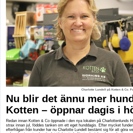
Charlotte Lundell på Kotten & Co. 
Nu blir det ännu mer hun
Kotten – öppnar dagis i h
Redan innan Kotten & Co öppnade i den nya lokalen på Charlottenlunds 
strax innan jul, föddes tanken om ett eget hunddagis. Efter mycket fund
efterfrågan från kunder har nu Charlotte Lundell bestämt sig för att göra ve