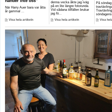
händer inte oss”
denna vecka åkte jag iväg
På söndag
på en lite längre fotorunda.
travtävlin
När Harry Auer bara var åtta
Vid sådana tillfällen brukar
Travtävlin
år gammal ...
jag fö...
söndagens 
Visa hela artikeln
Visa hela artikeln
Visa hela