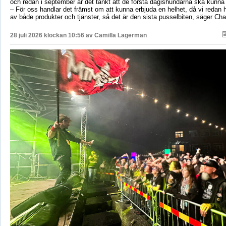
och redan i september är det tänkt att de första dagishundarna ska kunna
– För oss handlar det främst om att kunna erbjuda en helhet, då vi redan h
av både produkter och tjänster, så det är den sista pusselbiten, säger Char
28 juli 2026 klockan 10:56 av
Camilla Lagerman