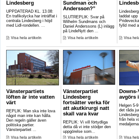
Lindesberg
Sundman och
Lindesb
Andersson?”
UPPDATERAD KL. 13.08:
Lindesber
En trafikolycka har inträffat i
laddat upp 
SLUTREPLIK: Svar på
centrala Lindesberg i höjd
Pridevecka
Wilhelm Sundmans och
med Lidl-rondellen. ...
fylld med ak
Daniel Anderssons (L) inlägg
på LindeNytt den ...
Visa hela artikeln
Visa hela artikeln
Visa hela
Vänsterpartiets
Vänsterpartiet
Downs-V
löften är inte vatten
Lindesberg
avgörs 
värt
fortsätter verka för
Helgen 5-9
att akutkirurgi natt
det råda ju
REPLIK: Man ska inte lova
skall vara kvar
Lindesberg 
något man inte kan hålla.
från hela 
Den regeln gäller även
REPLIK: Vi vill förtydliga
medaljerna 
politiska partier.
detta då vi inte stödjer den
Vänsterpartiet ...
uppgörelse som...
Visa hela artikeln
Visa hela artikeln
Visa hela