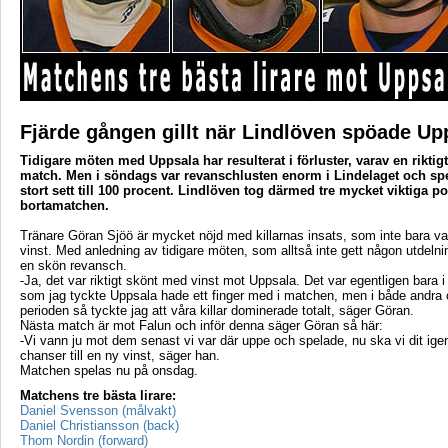
Fjärde gången gillt när Lindlöven spöade Up
Tidigare möten med Uppsala har resulterat i förluster, varav en riktig
match. Men i söndags var revanschlusten enorm i Lindelaget och spe
stort sett till 100 procent. Lindlöven tog därmed tre mycket viktiga p
bortamatchen.
Tränare Göran Sjöö är mycket nöjd med killarnas insats, som inte bara var
vinst. Med anledning av tidigare möten, som alltså inte gett någon utdelni
en skön revansch.
-Ja, det var riktigt skönt med vinst mot Uppsala. Det var egentligen bara i
som jag tyckte Uppsala hade ett finger med i matchen, men i både andra 
perioden så tyckte jag att våra killar dominerade totalt, säger Göran.
Nästa match är mot Falun och inför denna säger Göran så här:
-Vi vann ju mot dem senast vi var där uppe och spelade, nu ska vi dit ige
chanser till en ny vinst, säger han.
Matchen spelas nu på onsdag.
Matchens tre bästa lirare:
Daniel Svensson (målvakt)
Daniel Christiansson (back)
Thom Nordin (forward)