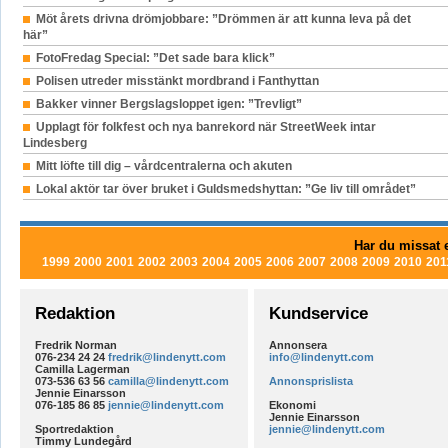
Möt årets drivna drömjobbare: ”Drömmen är att kunna leva på det
här”
FotoFredag Special: ”Det sade bara klick”
Polisen utreder misstänkt mordbrand i Fanthyttan
Bakker vinner Bergslagsloppet igen: ”Trevligt”
Upplagt för folkfest och nya banrekord när StreetWeek intar
Lindesberg
Mitt löfte till dig – vårdcentralerna och akuten
Lokal aktör tar över bruket i Guldsmedshyttan: ”Ge liv till området”
Har du missat e
1999
2000
2001
2002
2003
2004
2005
2006
2007
2008
2009
2010
201
Redaktion
Kundservice
Fredrik Norman
Annonsera
076-234 24 24
fredrik@lindenytt.com
info@lindenytt.com
Camilla Lagerman
073-536 63 56
camilla@lindenytt.com
Annonsprislista
Jennie Einarsson
076-185 86 85
jennie@lindenytt.com
Ekonomi
Jennie Einarsson
Sportredaktion
jennie@lindenytt.com
Timmy Lundegård