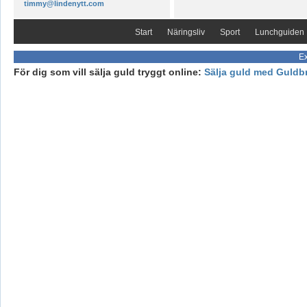
timmy@lindenytt.com
Start
Näringsliv
Sport
Lunchguiden
Ex
För dig som vill sälja guld tryggt online:
Sälja guld med Guldb