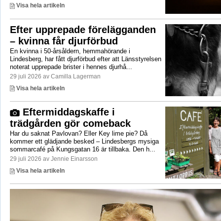
Visa hela artikeln
Efter upprepade förelägganden
– kvinna får djurförbud
En kvinna i 50-årsåldern, hemmahörande i
Lindesberg, har fått djurförbud efter att Länsstyrelsen
noterat upprepade brister i hennes djurhå...
29 juli 2026 av Camilla Lagerman
Visa hela artikeln
Eftermiddagskaffe i
trädgården gör comeback
Har du saknat Pavlovan? Eller Key lime pie? Då
kommer ett glädjande besked – Lindesbergs mysiga
sommarcafé på Kungsgatan 16 är tillbaka. Den h...
29 juli 2026 av Jennie Einarsson
Visa hela artikeln