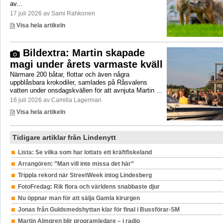
av...
17 juli 2026 av Sami Rahkonen
Visa hela artikeln
Bildextra: Martin skapade
magi under årets varmaste kväll
Närmare 200 båtar, flottar och även några
uppblåsbara krokodiler, samlades på Råsvalens
vatten under onsdagskvällen för att avnjuta Martin ...
16 juli 2026 av Camilla Lagerman
Visa hela artikeln
Tidigare artiklar från Lindenytt
Lista: Se vilka som har lottats ett kräftfiskeland
Arrangören: ”Man vill inte missa det här”
Trippla rekord när StreetWeek intog Lindesberg
FotoFredag: Rik flora och världens snabbaste djur
Nu öppnar man för att sälja Gamla kirurgen
Jonas från Guldsmedshyttan klar för final i Bussförar-SM
Martin Almgren blir programledare – i radio