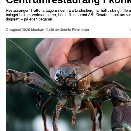
Restaurangen Trattoria Lagom i centrala Lindesberg har hållit stängt i fler
bolaget bakom verksamheten, Lotus Restaurant AB, försatts i konkurs vi
tingsrätt – på egen begäran
3 augusti 2026 klockan 11:40 av
Jennie Einarsson