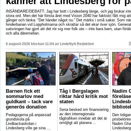
känner att Lindesberg rör p
INSÄNDARE/DEBATT: Jag har bott i Lindesberg länge, och jag brukar int
stora ord. Men det här första året med Vision 2040 har faktiskt fått mig at
gånger och tänka: “Det händer något nu.” Det märks i små saker. Som när
hinderbanan vid Loppholmarna och skrattar så det ekar över sjön. Genera
satsningen har gjort att det rör sig mer folk ute – inte bara barn, utan föräld
och alla däremellan.
6 augusti 2026 klockan 11:04 av
LindeNytt Redaktion
Barnen fick ett
Tåg i Bergslagen
Nadim 
sommarlov med
riktar hård kritik mot
föreläse
guldkant – tack vare
staten
Lindesb
generös donation
bibliote
Sena besked om finansiering
av den interregionala
Pedagogerna på anpassad
Den tidigar
tågtrafiken innebär att det är
grundskola på
prisbelönte
omöjligt att planera ...
Lindbackaskolan i
Nadim Gha
Lindesberg ville ge sina ...
Lindesbergs