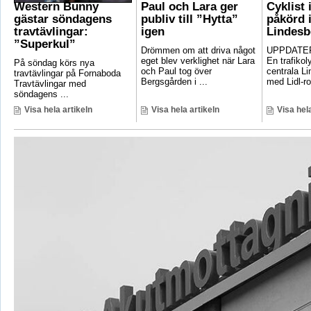
Western Bunny
Paul och Lara ger
Cyklist 
gästar söndagens
publiv till ”Hytta”
påkörd i
travtävlingar:
igen
Lindesb
”Superkul”
Drömmen om att driva något
UPPDATER
eget blev verklighet när Lara
En trafikoly
På söndag körs nya
och Paul tog över
centrala Li
travtävlingar på Fornaboda
Bergsgården i ...
med Lidl-ro
Travtävlingar med
söndagens ...
Visa hela artikeln
Visa hela artikeln
Visa hela