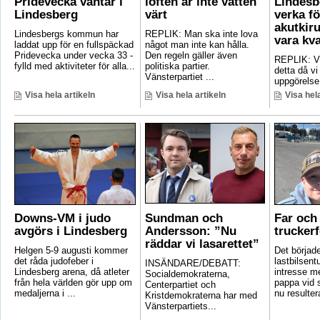
Pridevecka väntar i
löften är inte vatten
Lindesb
Lindesberg
värt
verka fö
akutkiru
Lindesbergs kommun har
REPLIK: Man ska inte lova
vara kv
laddat upp för en fullspäckad
något man inte kan hålla.
Pridevecka under vecka 33 -
Den regeln gäller även
REPLIK: Vi 
fylld med aktiviteter för alla...
politiska partier.
detta då vi
Vänsterpartiet ...
uppgörelse
Visa hela artikeln
Visa hela artikeln
Visa hela
Downs-VM i judo
Sundman och
Far och 
avgörs i Lindesberg
Andersson: ”Nu
truckerf
räddar vi lasarettet”
Helgen 5-9 augusti kommer
Det börjad
det råda judofeber i
lastbilsent
INSÄNDARE/DEBATT:
Lindesberg arena, då atleter
intresse m
Socialdemokraterna,
från hela världen gör upp om
pappa vid s
Centerpartiet och
medaljerna i ...
nu resultera
Kristdemokraterna har med
Vänsterpartiets...