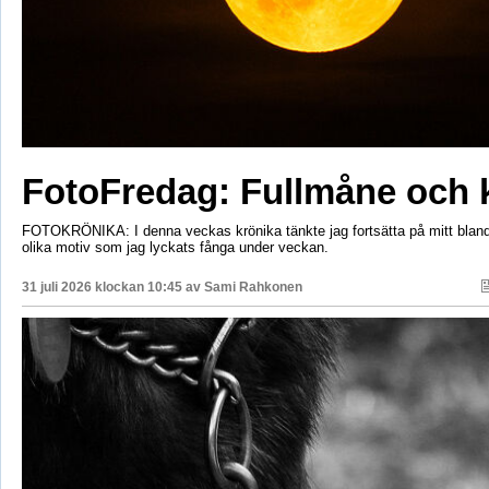
FotoFredag: Fullmåne och 
FOTOKRÖNIKA: I denna veckas krönika tänkte jag fortsätta på mitt bla
olika motiv som jag lyckats fånga under veckan.
31 juli 2026 klockan 10:45 av
Sami Rahkonen