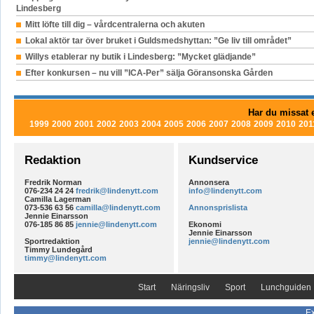
Lindesberg
Mitt löfte till dig – vårdcentralerna och akuten
Lokal aktör tar över bruket i Guldsmedshyttan: ”Ge liv till området”
Willys etablerar ny butik i Lindesberg: ”Mycket glädjande”
Efter konkursen – nu vill ”ICA-Per” sälja Göransonska Gården
Har du missat e
1999
2000
2001
2002
2003
2004
2005
2006
2007
2008
2009
2010
201
Redaktion
Kundservice
Fredrik Norman
Annonsera
076-234 24 24
fredrik@lindenytt.com
info@lindenytt.com
Camilla Lagerman
073-536 63 56
camilla@lindenytt.com
Annonsprislista
Jennie Einarsson
076-185 86 85
jennie@lindenytt.com
Ekonomi
Jennie Einarsson
Sportredaktion
jennie@lindenytt.com
Timmy Lundegård
timmy@lindenytt.com
Start
Näringsliv
Sport
Lunchguiden
Ex