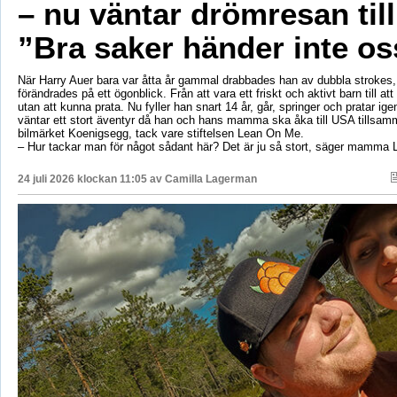
– nu väntar drömresan til
”Bra saker händer inte os
När Harry Auer bara var åtta år gammal drabbades han av dubbla strokes, 
förändrades på ett ögonblick. Från att vara ett friskt och aktivt barn till att si
utan att kunna prata. Nu fyller han snart 14 år, går, springer och pratar ige
väntar ett stort äventyr då han och hans mamma ska åka till USA tillsa
bilmärket Koenigsegg, tack vare stiftelsen Lean On Me.
– Hur tackar man för något sådant här? Det är ju så stort, säger mamma 
24 juli 2026 klockan 11:05 av
Camilla Lagerman