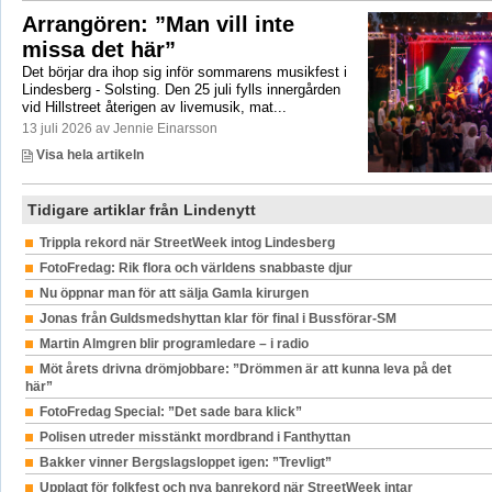
Arrangören: ”Man vill inte
missa det här”
Det börjar dra ihop sig inför sommarens musikfest i
Lindesberg - Solsting. Den 25 juli fylls innergården
vid Hillstreet återigen av livemusik, mat...
13 juli 2026 av Jennie Einarsson
Visa hela artikeln
Tidigare artiklar från Lindenytt
Trippla rekord när StreetWeek intog Lindesberg
FotoFredag: Rik flora och världens snabbaste djur
Nu öppnar man för att sälja Gamla kirurgen
Jonas från Guldsmedshyttan klar för final i Bussförar-SM
Martin Almgren blir programledare – i radio
Möt årets drivna drömjobbare: ”Drömmen är att kunna leva på det
här”
FotoFredag Special: ”Det sade bara klick”
Polisen utreder misstänkt mordbrand i Fanthyttan
Bakker vinner Bergslagsloppet igen: ”Trevligt”
Upplagt för folkfest och nya banrekord när StreetWeek intar