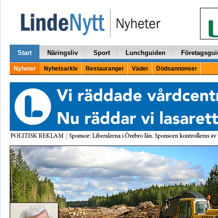
Start
Näringsliv
Sport
Lunchguiden
Företagsgui
Nyheter
Nyhetsarkiv
Restauranger
Väder
Dödsannonser