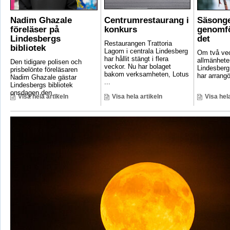
Nadim Ghazale
Centrumrestaurang i
Säsonge
föreläser på
konkurs
genomfö
Lindesbergs
det
Restaurangen Trattoria
bibliotek
Lagom i centrala Lindesberg
Om två vec
har hållit stängt i flera
allmänheten
Den tidigare polisen och
veckor. Nu har bolaget
Lindesber
prisbelönte föreläsaren
bakom verksamheten, Lotus
har arrangö
Nadim Ghazale gästar
...
Lindesbergs bibliotek
onsdagen den ...
Visa hela artikeln
Visa hela artikeln
Visa hela