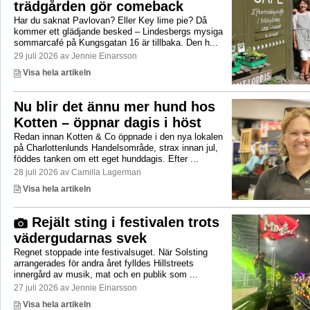
trädgården gör comeback
Har du saknat Pavlovan? Eller Key lime pie? Då
kommer ett glädjande besked – Lindesbergs mysiga
sommarcafé på Kungsgatan 16 är tillbaka. Den h...
29 juli 2026 av Jennie Einarsson
Visa hela artikeln
Nu blir det ännu mer hund hos
Kotten – öppnar dagis i höst
Redan innan Kotten & Co öppnade i den nya lokalen
på Charlottenlunds Handelsområde, strax innan jul,
föddes tanken om ett eget hunddagis. Efter ...
28 juli 2026 av Camilla Lagerman
Visa hela artikeln
Rejält sting i festivalen trots
vädergudarnas svek
Regnet stoppade inte festivalsuget. När Solsting
arrangerades för andra året fylldes Hillstreets
innergård av musik, mat och en publik som ...
27 juli 2026 av Jennie Einarsson
Visa hela artikeln