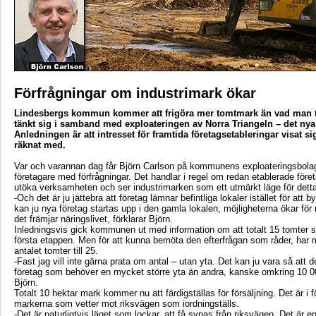
Förfrågningar om industrimark ökar
Lindesbergs kommun kommer att frigöra mer tomtmark än vad man t
tänkt sig i samband med exploateringen av Norra Triangeln – det nya
Anledningen är att intresset för framtida företagsetableringar visat s
räknat med.
Var och varannan dag får Björn Carlson på kommunens exploateringsbolag
företagare med förfrågningar. Det handlar i regel om redan etablerade för
utöka verksamheten och ser industrimarken som ett utmärkt läge för detta
-Och det är ju jättebra att företag lämnar befintliga lokaler istället för att 
kan ju nya företag startas upp i den gamla lokalen, möjligheterna ökar för
det främjar näringslivet, förklarar Björn.
Inledningsvis gick kommunen ut med information om att totalt 15 tomter sk
första etappen. Men för att kunna bemöta den efterfrågan som råder, har
antalet tomter till 25.
-Fast jag vill inte gärna prata om antal – utan yta. Det kan ju vara så att 
företag som behöver en mycket större yta än andra, kanske omkring 10 
Björn.
Totalt 10 hektar mark kommer nu att färdigställas för försäljning. Det är i 
markerna som vetter mot riksvägen som iordningställs.
-Det är naturligtvis läget som lockar, att få synas från riksvägen. Det är e