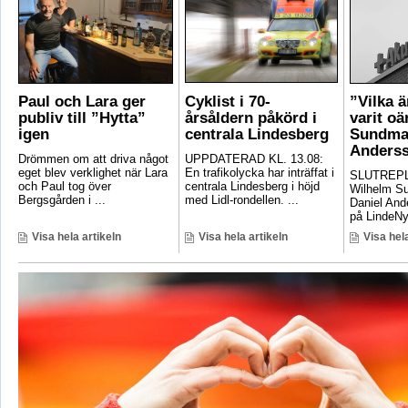
Paul och Lara ger
Cyklist i 70-
”Vilka 
publiv till ”Hytta”
årsåldern påkörd i
varit oä
igen
centrala Lindesberg
Sundma
Anders
Drömmen om att driva något
UPPDATERAD KL. 13.08:
eget blev verklighet när Lara
En trafikolycka har inträffat i
SLUTREPLI
och Paul tog över
centrala Lindesberg i höjd
Wilhelm S
Bergsgården i ...
med Lidl-rondellen. ...
Daniel And
på LindeNyt
Visa hela artikeln
Visa hela artikeln
Visa hela