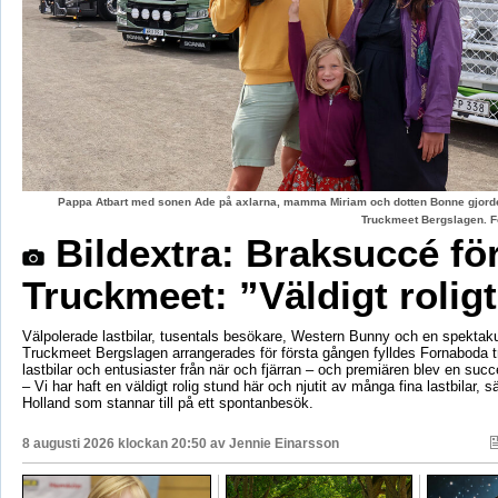
Pappa Atbart med sonen Ade på axlarna, mamma Miriam och dotten Bonne gjord
Truckmeet Bergslagen. F
Bildextra: Braksuccé fö
Truckmeet: ”Väldigt rolig
Välpolerade lastbilar, tusentals besökare, Western Bunny och en spektaku
Truckmeet Bergslagen arrangerades för första gången fylldes Fornaboda 
lastbilar och entusiaster från när och fjärran – och premiären blev en succ
– Vi har haft en väldigt rolig stund här och njutit av många fina lastbilar, s
Holland som stannar till på ett spontanbesök.
8 augusti 2026 klockan 20:50 av
Jennie Einarsson