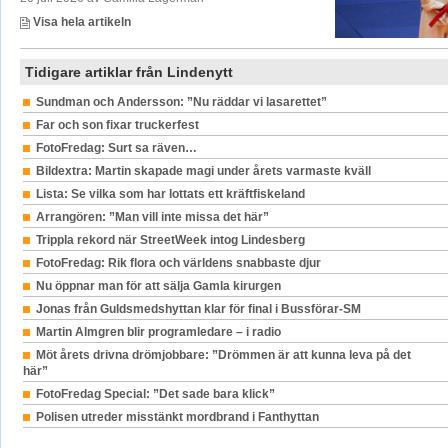
Visa hela artikeln
Tidigare artiklar från Lindenytt
Sundman och Andersson: ”Nu räddar vi lasarettet”
Far och son fixar truckerfest
FotoFredag: Surt sa räven…
Bildextra: Martin skapade magi under årets varmaste kväll
Lista: Se vilka som har lottats ett kräftfiskeland
Arrangören: ”Man vill inte missa det här”
Trippla rekord när StreetWeek intog Lindesberg
FotoFredag: Rik flora och världens snabbaste djur
Nu öppnar man för att sälja Gamla kirurgen
Jonas från Guldsmedshyttan klar för final i Bussförar-SM
Martin Almgren blir programledare – i radio
Möt årets drivna drömjobbare: ”Drömmen är att kunna leva på det
här”
FotoFredag Special: ”Det sade bara klick”
Polisen utreder misstänkt mordbrand i Fanthyttan