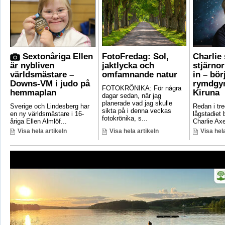
Sextonåriga Ellen
FotoFredag: Sol,
Charlie
är nybliven
jaktlycka och
stjärno
världsmästare –
omfamnande natur
in – bör
Downs-VM i judo på
rymdgym
FOTOKRÖNIKA: För några
hemmaplan
Kiruna
dagar sedan, när jag
planerade vad jag skulle
Sverige och Lindesberg har
Redan i tre
sikta på i denna veckas
en ny världsmästare i 16-
lågstadiet
fotokrönika, s...
åriga Ellen Almlöf...
Charlie Axe
Visa hela artikeln
Visa hela artikeln
Visa hela