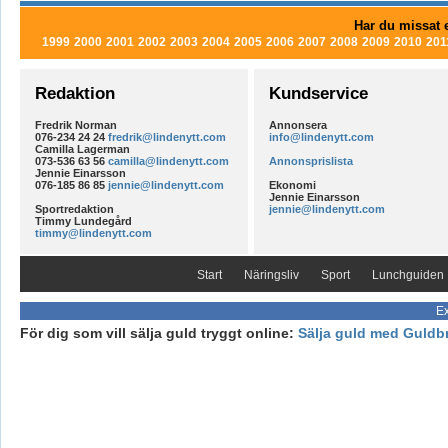
Har du missat e
1999
2000
2001
2002
2003
2004
2005
2006
2007
2008
2009
2010
201
Redaktion
Kundservice
Fredrik Norman
Annonsera
076-234 24 24
fredrik@lindenytt.com
info@lindenytt.com
Camilla Lagerman
073-536 63 56
camilla@lindenytt.com
Annonsprislista
Jennie Einarsson
076-185 86 85
jennie@lindenytt.com
Ekonomi
Jennie Einarsson
Sportredaktion
jennie@lindenytt.com
Timmy Lundegård
timmy@lindenytt.com
Start
Näringsliv
Sport
Lunchguiden
Ex
För dig som vill sälja guld tryggt online:
Sälja guld med Guldb