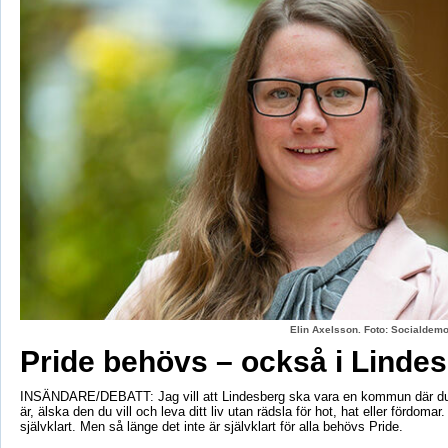
Elin Axelsson. Foto: Socialdemo
Pride behövs – också i Linde
INSÄNDARE/DEBATT: Jag vill att Lindesberg ska vara en kommun där du
är, älska den du vill och leva ditt liv utan rädsla för hot, hat eller fördomar
självklart. Men så länge det inte är självklart för alla behövs Pride.