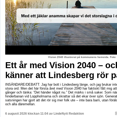
Vision 2040 illustrerat på kommunens hemsida. Fot
Ett år med Vision 2040 – oc
känner att Lindesberg rör p
INSÄNDARE/DEBATT: Jag har bott i Lindesberg länge, och jag brukar int
stora ord. Men det här första året med Vision 2040 har faktiskt fått mig at
gånger och tänka: “Det händer något nu.” Det märks i små saker. Som när
hinderbanan vid Loppholmarna och skrattar så det ekar över sjön. Genera
satsningen har gjort att det rör sig mer folk ute – inte bara barn, utan föräld
och alla däremellan.
6 augusti 2026 klockan 11:04 av
LindeNytt Redaktion