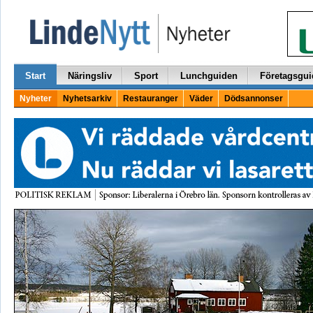
Start
Näringsliv
Sport
Lunchguiden
Företagsgui
Nyheter
Nyhetsarkiv
Restauranger
Väder
Dödsannonser