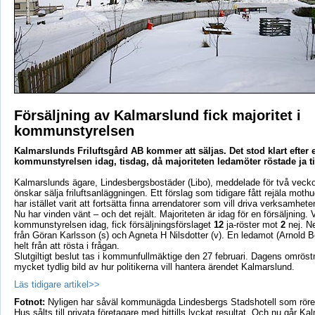
Försäljning av Kalmarslund fick majoritet i
kommunstyrelsen
Kalmarslunds Friluftsgård AB kommer att säljas. Det stod klart efter
kommunstyrelsen idag, tisdag, då majoriteten ledamöter röstade ja til
Kalmarslunds ägare, Lindesbergsbostäder (Libo), meddelade för två veck
önskar sälja friluftsanläggningen. Ett förslag som tidigare fått rejäla moth
har istället varit att fortsätta finna arrendatorer som vill driva verksamhete
Nu har vinden vänt – och det rejält. Majoriteten är idag för en försäljning. 
kommunstyrelsen idag, fick försäljningsförslaget
12
ja-röster mot
2
nej. N
från Göran Karlsson (s) och Agneta H Nilsdotter (v). En ledamot (Arnold 
helt från att rösta i frågan.
Slutgiltigt beslut tas i kommunfullmäktige den 27 februari. Dagens omröst
mycket tydlig bild av hur politikerna vill hantera ärendet Kalmarslund.
Läs tidigare artikel>>
Fotnot:
Nyligen har såväl kommunägda Lindesbergs Stadshotell som röre
Hus sålts till privata företagare med hittills lyckat resultat. Och nu går K