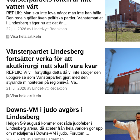
vatten värt
REPLIK: Man ska inte lova något man inte kan hålla.
Den regeln gäller även politiska partier. Vänsterpartiet
i Lindesberg säger nu att det är ...
22 juli 2026 av LindeNytt Redaktion
Visa hela artikeln
Vänsterpartiet Lindesberg
fortsätter verka för att
akutkirurgi natt skall vara kvar
REPLIK: Vi vill förtydliga detta då vi inte stödjer den
uppgörelse som Vänsterpartiet gjort med den
styrande minoriteten på regionnivå. Vä...
21 juli 2026 av LindeNytt Redaktion
Visa hela artikeln
Downs-VM i judo avgörs i
Lindesberg
Helgen 5-9 augusti kommer det råda judofeber i
Lindesberg arena, då atleter från hela världen gör upp
om medaljerna i Downs-VM i judo. Förutom ...
20 juli 2026 av Camilla Lagerman