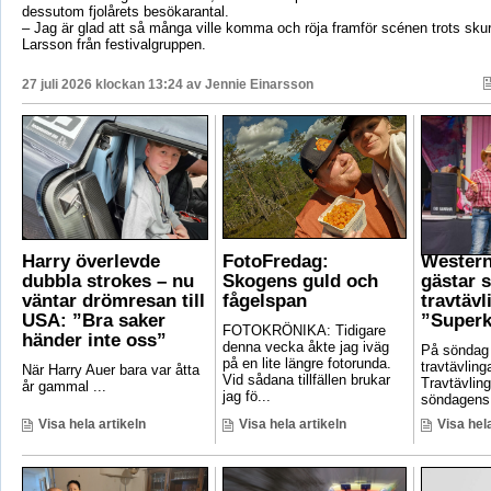
dessutom fjolårets besökarantal.
– Jag är glad att så många ville komma och röja framför scénen trots sku
Larsson från festivalgruppen.
27 juli 2026 klockan 13:24 av
Jennie Einarsson
Harry överlevde
FotoFredag:
Wester
dubbla strokes – nu
Skogens guld och
gästar 
väntar drömresan till
fågelspan
travtävl
USA: ”Bra saker
”Superk
FOTOKRÖNIKA: Tidigare
händer inte oss”
denna vecka åkte jag iväg
På söndag
på en lite längre fotorunda.
travtävlin
När Harry Auer bara var åtta
Vid sådana tillfällen brukar
Travtävlin
år gammal ...
jag fö...
söndagens 
Visa hela artikeln
Visa hela artikeln
Visa hela