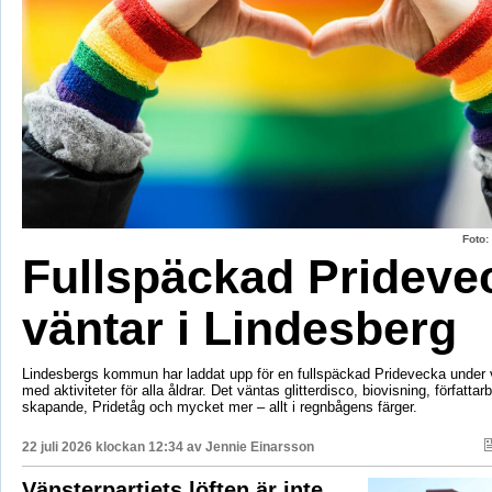
Foto
Fullspäckad Prideve
väntar i Lindesberg
Lindesbergs kommun har laddat upp för en fullspäckad Pridevecka under v
med aktiviteter för alla åldrar. Det väntas glitterdisco, biovisning, författar
skapande, Pridetåg och mycket mer – allt i regnbågens färger.
22 juli 2026 klockan 12:34 av
Jennie Einarsson
Vänsterpartiets löften är inte