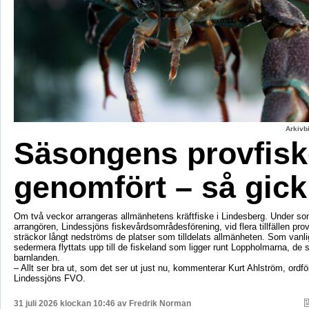
Arkivbi
Säsongens provfisk
genomfört – så gick
Om två veckor arrangeras allmänhetens kräftfiske i Lindesberg. Under s
arrangören, Lindessjöns fiskevårdsområdesförening, vid flera tillfällen prov
sträckor långt nedströms de platser som tilldelats allmänheten. Som vanli
sedermera flyttats upp till de fiskeland som ligger runt Loppholmarna, de 
barnlanden.
– Allt ser bra ut, som det ser ut just nu, kommenterar Kurt Ahlström, ordfö
Lindessjöns FVO.
31 juli 2026 klockan 10:46 av
Fredrik Norman