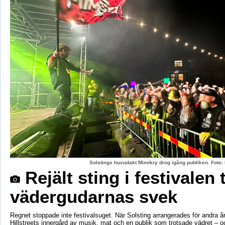
Solstings huvudakt Mimikry drog igång publiken. Foto:
Rejält sting i festivalen 
vädergudarnas svek
Regnet stoppade inte festivalsuget. När Solsting arrangerades för andra år
Hillstreets innergård av musik, mat och en publik som trotsade vädret – o