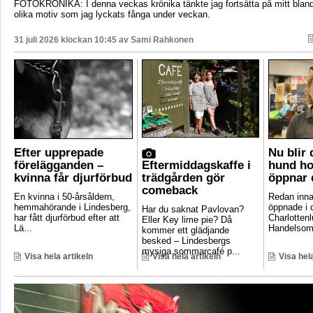
FOTOKRÖNIKA: I denna veckas krönika tänkte jag fortsätta på mitt bla
olika motiv som jag lyckats fånga under veckan.
31 juli 2026 klockan 10:45 av
Sami Rahkonen
Efter upprepade
Nu blir
förelägganden –
Eftermiddagskaffe i
hund ho
kvinna får djurförbud
trädgården gör
öppnar 
comeback
En kvinna i 50-årsåldern,
Redan inna
hemmahörande i Lindesberg,
öppnade i 
Har du saknat Pavlovan?
har fått djurförbud efter att
Charlotten
Eller Key lime pie? Då
Lä...
Handelsomr
kommer ett glädjande
besked – Lindesbergs
mysiga sommarcafé p...
Visa hela artikeln
Visa hela artikeln
Visa hela