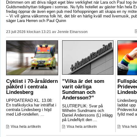
Drömmen om att driva något eget blev verklighet när Lara och Paul tog öv
Guldsmedshyttan tidigare i somras. Nu fylls hotellet av gäster från hela 
fredag öppnar de även egen pub med förhoppningen att skapa en ny mötes
– Vi vill gärna välkomna folk hit, det blir en härlig kväll med livemusik, p
säger Lara Herren och Paul Quinn
23 juli 2026 klockan 13:21 av
Jennie Einarsson
Cyklist i 70-årsåldern
”Vilka är det som
Fullspä
påkörd i centrala
varit oärliga
Pridevec
Lindesberg
Sundman och
Lindesb
Andersson?”
UPPDATERAD KL. 13.08:
Lindesber
En trafikolycka har inträffat i
laddat upp 
SLUTREPLIK: Svar på
centrala Lindesberg i höjd
Pridevecka
Wilhelm Sundmans och
med Lidl-rondellen. ...
fylld med ak
Daniel Anderssons (L) inlägg
på LindeNytt den ...
Visa hela artikeln
Visa hela artikeln
Visa hela