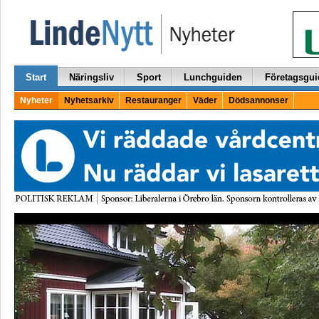
Start
Näringsliv
Sport
Lunchguiden
Företagsgui
Nyheter
Nyhetsarkiv
Restauranger
Väder
Dödsannonser