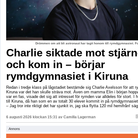
Drömmen om att bli astronaut har tagit honom till rymdgymnasiet. 
Charlie siktade mot stjär
och kom in – börjar
rymdgymnasiet i Kiruna
Redan i tredje klass på lågstadiet bestämde sig Charlie Axelsson för att 
Kiruna var det han skulle sträva mot. Även om mamma Elin i början hoppa
var en fas, visade det sig att intresset för rymden var alldeles för stort. I 
till Kiruna, då han som en av totalt 30 elever kommit in på rymdgymnasiet
– Jag tror inte riktigt det har sjunkit in, jag ska flytta 120 mil hemifrån! sä
6 augusti 2026 klockan 15:31 av
Camilla Lagerman
Annons