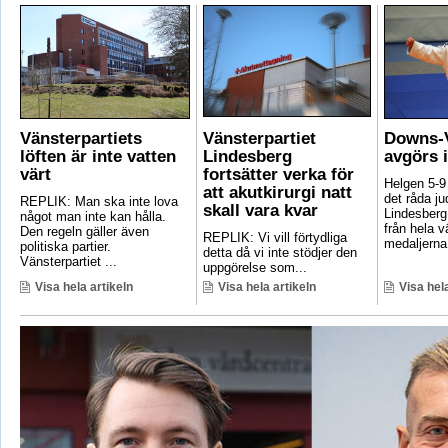
Vänsterpartiets
Vänsterpartiet
Downs-V
löften är inte vatten
Lindesberg
avgörs 
värt
fortsätter verka för
Helgen 5-9
att akutkirurgi natt
det råda ju
REPLIK: Man ska inte lova
skall vara kvar
Lindesberg 
något man inte kan hålla.
från hela 
Den regeln gäller även
REPLIK: Vi vill förtydliga
medaljerna 
politiska partier.
detta då vi inte stödjer den
Vänsterpartiet ...
uppgörelse som...
Visa hela artikeln
Visa hela artikeln
Visa hela