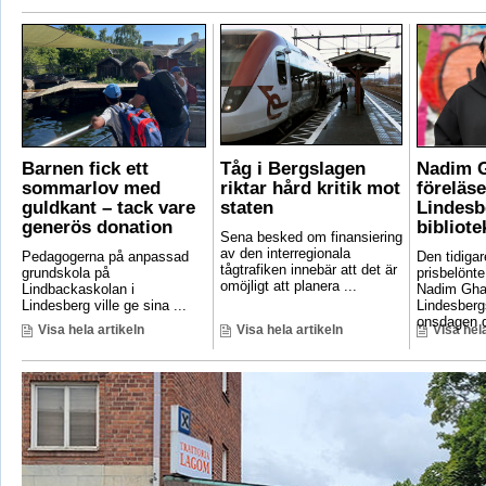
Barnen fick ett
Tåg i Bergslagen
Nadim 
sommarlov med
riktar hård kritik mot
föreläse
guldkant – tack vare
staten
Lindesb
generös donation
bibliote
Sena besked om finansiering
av den interregionala
Pedagogerna på anpassad
Den tidigar
tågtrafiken innebär att det är
grundskola på
prisbelönte
omöjligt att planera ...
Lindbackaskolan i
Nadim Gha
Lindesberg ville ge sina ...
Lindesbergs
onsdagen d
Visa hela artikeln
Visa hela artikeln
Visa hela