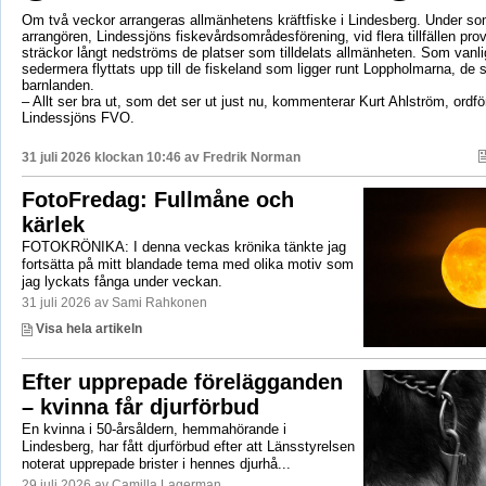
Om två veckor arrangeras allmänhetens kräftfiske i Lindesberg. Under s
arrangören, Lindessjöns fiskevårdsområdesförening, vid flera tillfällen prov
sträckor långt nedströms de platser som tilldelats allmänheten. Som vanli
sedermera flyttats upp till de fiskeland som ligger runt Loppholmarna, de 
barnlanden.
– Allt ser bra ut, som det ser ut just nu, kommenterar Kurt Ahlström, ordfö
Lindessjöns FVO.
31 juli 2026 klockan 10:46 av
Fredrik Norman
FotoFredag: Fullmåne och
kärlek
FOTOKRÖNIKA: I denna veckas krönika tänkte jag
fortsätta på mitt blandade tema med olika motiv som
jag lyckats fånga under veckan.
31 juli 2026 av Sami Rahkonen
Visa hela artikeln
Efter upprepade förelägganden
– kvinna får djurförbud
En kvinna i 50-årsåldern, hemmahörande i
Lindesberg, har fått djurförbud efter att Länsstyrelsen
noterat upprepade brister i hennes djurhå...
29 juli 2026 av Camilla Lagerman