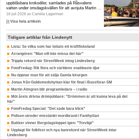
uppblåsbara krokodiler, samlades på Råsvalens
vatten under onsdagskvällen för att avnjuta Martin ...
16 juli 2026 av Camilla Lagerman
Visa hela artikeln
Tidigare artiklar från Lindenytt
Lista: Se vilka som har lottats ett kräftfiskeland
Arrangören: ”Man vill inte missa det här”
Trippla rekord när StreetWeek intog Lindesberg
FotoFredag: Rik flora och världens snabbaste djur
Nu öppnar man för att sälja Gamla kirurgen
Jonas från Guldsmedshyttan klar för final i Bussförar-SM
Martin Almgren blir programledare – i radio
Möt årets drivna drömjobbare: ”Drömmen är att kunna leva på det
här”
FotoFredag Special: ”Det sade bara klick”
Polisen utreder misstänkt mordbrand i Fanthyttan
Bakker vinner Bergslagsloppet igen: ”Trevligt”
Upplagt för folkfest och nya banrekord när StreetWeek intar
Lindesberg