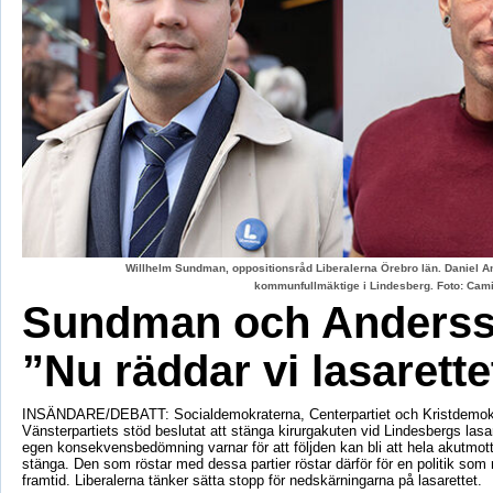
Willhelm Sundman, oppositionsråd Liberalerna Örebro län. Daniel An
kommunfullmäktige i Lindesberg. Foto: Cami
Sundman och Anderss
”Nu räddar vi lasarette
INSÄNDARE/DEBATT: Socialdemokraterna, Centerpartiet och Kristdemok
Vänsterpartiets stöd beslutat att stänga kirurgakuten vid Lindesbergs lasa
egen konsekvensbedömning varnar för att följden kan bli att hela akutmo
stänga. Den som röstar med dessa partier röstar därför för en politik som r
framtid. Liberalerna tänker sätta stopp för nedskärningarna på lasarettet.