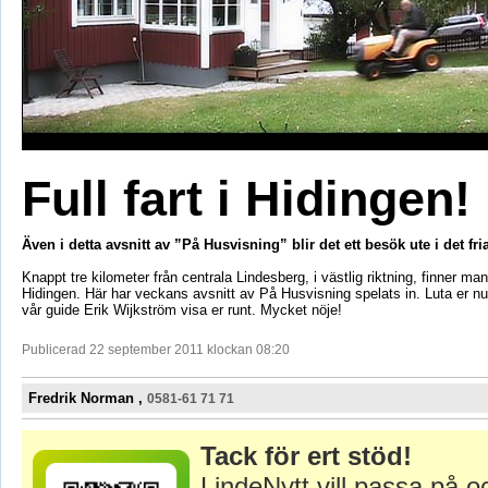
Full fart i Hidingen!
Även i detta avsnitt av ”På Husvisning” blir det ett besök ute i det fri
Knappt tre kilometer från centrala Lindesberg, i västlig riktning, finner ma
Hidingen. Här har veckans avsnitt av På Husvisning spelats in. Luta er nu 
vår guide Erik Wijkström visa er runt. Mycket nöje!
Publicerad 22 september 2011 klockan 08:20
Fredrik Norman ,
0581-61 71 71
Tack för ert stöd!
LindeNytt vill passa på o