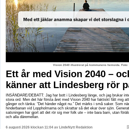
Vision 2040 illustrerat på kommunens hemsida. Fot
Ett år med Vision 2040 – oc
känner att Lindesberg rör p
INSÄNDARE/DEBATT: Jag har bott i Lindesberg länge, och jag brukar int
stora ord. Men det här första året med Vision 2040 har faktiskt fått mig at
gånger och tänka: “Det händer något nu.” Det märks i små saker. Som när
hinderbanan vid Loppholmarna och skrattar så det ekar över sjön. Genera
satsningen har gjort att det rör sig mer folk ute – inte bara barn, utan föräld
och alla däremellan.
6 augusti 2026 klockan 11:04 av
LindeNytt Redaktion