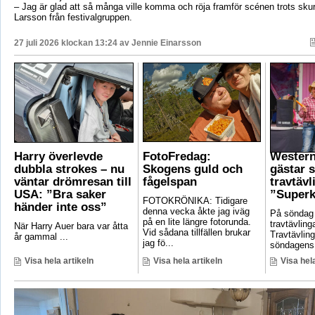
– Jag är glad att så många ville komma och röja framför scénen trots sku
Larsson från festivalgruppen.
27 juli 2026 klockan 13:24 av
Jennie Einarsson
Harry överlevde
FotoFredag:
Wester
dubbla strokes – nu
Skogens guld och
gästar 
väntar drömresan till
fågelspan
travtävl
USA: ”Bra saker
”Superk
FOTOKRÖNIKA: Tidigare
händer inte oss”
denna vecka åkte jag iväg
På söndag
på en lite längre fotorunda.
travtävlin
När Harry Auer bara var åtta
Vid sådana tillfällen brukar
Travtävlin
år gammal ...
jag fö...
söndagens 
Visa hela artikeln
Visa hela artikeln
Visa hela