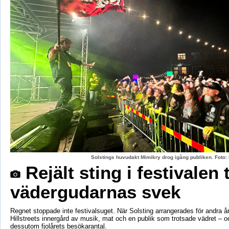
Solstings huvudakt Mimikry drog igång publiken. Foto:
Rejält sting i festivalen 
vädergudarnas svek
Regnet stoppade inte festivalsuget. När Solsting arrangerades för andra år
Hillstreets innergård av musik, mat och en publik som trotsade vädret – o
dessutom fjolårets besökarantal.