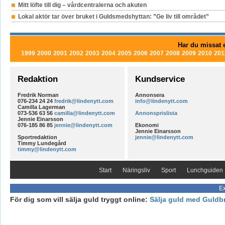
Mitt löfte till dig – vårdcentralerna och akuten
Lokal aktör tar över bruket i Guldsmedshyttan: ”Ge liv till området”
Har du missat e
1999
2000
2001
2002
2003
2004
2005
2006
2007
2008
2009
2010
201
Redaktion
Kundservice
Fredrik Norman
Annonsera
076-234 24 24
fredrik@lindenytt.com
info@lindenytt.com
Camilla Lagerman
073-536 63 56
camilla@lindenytt.com
Annonsprislista
Jennie Einarsson
076-185 86 85
jennie@lindenytt.com
Ekonomi
Jennie Einarsson
Sportredaktion
jennie@lindenytt.com
Timmy Lundegård
timmy@lindenytt.com
Start
Näringsliv
Sport
Lunchguiden
Ex
För dig som vill sälja guld tryggt online:
Sälja guld med Guldb