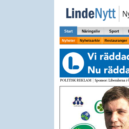
Start
Näringsliv
Sport
Nyheter
Nyhetsarkiv
Restauranger