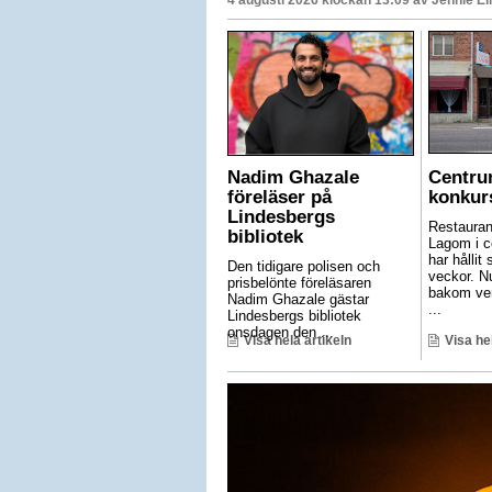
Nadim Ghazale
Centru
föreläser på
konkur
Lindesbergs
Restauran
bibliotek
Lagom i c
har hållit 
Den tidigare polisen och
veckor. N
prisbelönte föreläsaren
bakom ve
Nadim Ghazale gästar
...
Lindesbergs bibliotek
onsdagen den ...
Visa hela artikeln
Visa he