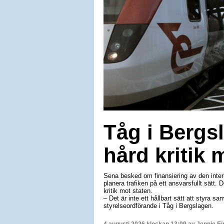
Tåg i Bergsl
hård kritik 
Sena besked om finansiering av den interre
planera trafiken på ett ansvarsfullt sätt.
kritik mot staten.
– Det är inte ett hållbart sätt att styra sam
styrelseordförande i Tåg i Bergslagen.
4 augusti 2026 klockan 13:09 av
Jennie E