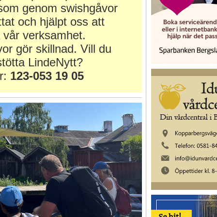
r som genom swishgåvor
ttat och hjälpt oss att
 vår verksamhet.
or gör skillnad. Vill du
tötta LindeNytt?
r:
123-053 19 05