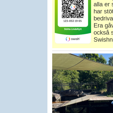
alla e
har stö
bedriva
Era gåv
också s
Swishn