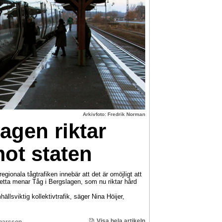
Arkivfoto: Fredrik Norman
agen riktar
mot staten
gionala tågtrafiken innebär att det är omöjligt att
 Detta menar Tåg i Bergslagen, som nu riktar hård
hällsviktig kollektivtrafik, säger Nina Höijer,
Visa hela artikeln
inarsson