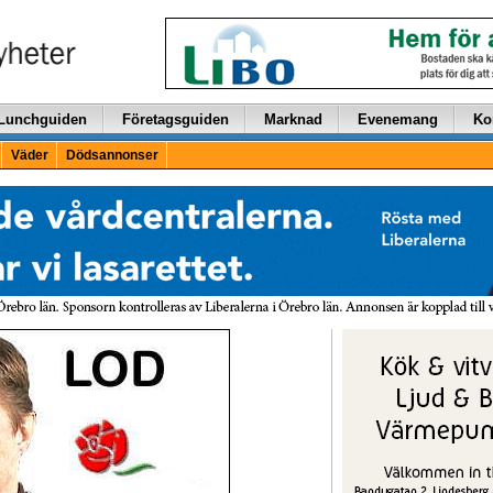
Lunchguiden
Företagsguiden
Marknad
Evenemang
Ko
Väder
Dödsannonser