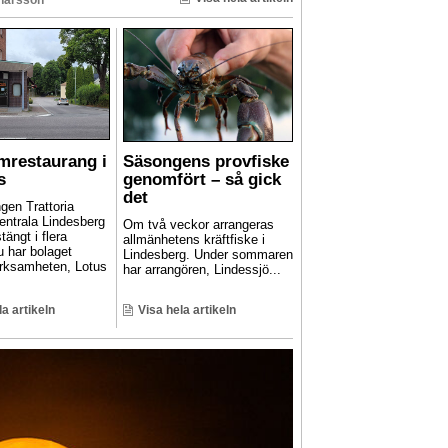
mrestaurang i
Säsongens provfiske
s
genomfört – så gick
det
gen Trattoria
entrala Lindesberg
Om två veckor arrangeras
stängt i flera
allmänhetens kräftfiske i
u har bolaget
Lindesberg. Under sommaren
rksamheten, Lotus
har arrangören, Lindessjö...
la artikeln
Visa hela artikeln