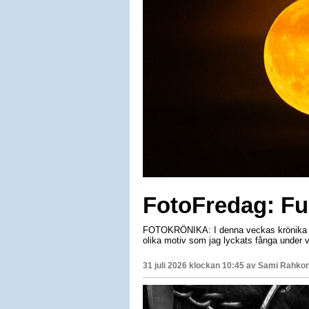
FotoFredag: Fu
FOTOKRÖNIKA: I denna veckas krönika tä
olika motiv som jag lyckats fånga under 
31 juli 2026 klockan 10:45 av
Sami Rahko