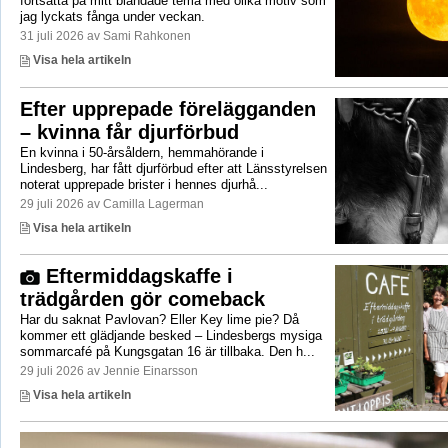
fortsätta på mitt blandade tema med olika motiv som
jag lyckats fånga under veckan.
31 juli 2026 av Sami Rahkonen
Visa hela artikeln
Efter upprepade förelägganden
– kvinna får djurförbud
En kvinna i 50-årsåldern, hemmahörande i
Lindesberg, har fått djurförbud efter att Länsstyrelsen
noterat upprepade brister i hennes djurhå...
29 juli 2026 av Camilla Lagerman
Visa hela artikeln
Eftermiddagskaffe i
trädgården gör comeback
Har du saknat Pavlovan? Eller Key lime pie? Då
kommer ett glädjande besked – Lindesbergs mysiga
sommarcafé på Kungsgatan 16 är tillbaka. Den h...
29 juli 2026 av Jennie Einarsson
Visa hela artikeln