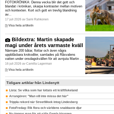
FOTOKRÖNIKA: Denna vecka blir det gott och
blandat i krönikan, skarpa kontraster mellan motiven
och kontexten. Kort och gott en trevlig blandning
av...
17 juli 2026 av Sami Rahkonen
Visa hela artikeln
Bildextra: Martin skapade
magi under årets varmaste kväll
Närmare 200 båtar, flottar och även några
uppblåsbara krokodiler, samlades på Råsvalens
vatten under onsdagskvällen för att avnjuta Martin ...
16 juli 2026 av Camilla Lagerman
Visa hela artikeln
Tidigare artiklar från Lindenytt
Lista: Se vilka som har lottats ett kräftfiskeland
Arrangören: ”Man vill inte missa det här”
Trippla rekord när StreetWeek intog Lindesberg
FotoFredag: Rik flora och världens snabbaste djur
Nu öppnar man för att sälja Gamla kirurgen