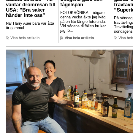
väntar drömresan till
fågelspan
travtävl
USA: ”Bra saker
”Superk
FOTOKRÖNIKA: Tidigare
händer inte oss”
denna vecka åkte jag iväg
På söndag
på en lite längre fotorunda.
travtävlin
När Harry Auer bara var åtta
Vid sådana tillfällen brukar
Travtävlin
år gammal ...
jag fö...
söndagens 
Visa hela artikeln
Visa hela artikeln
Visa hela