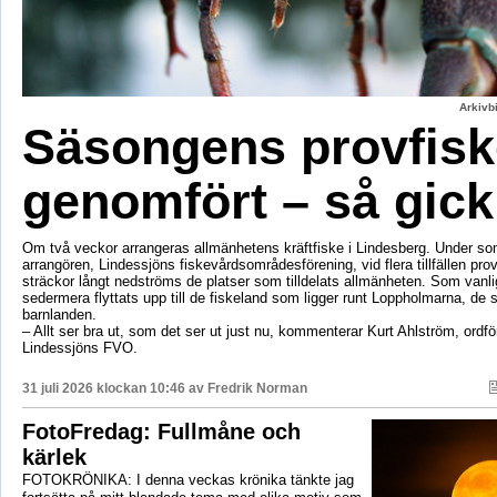
Arkivbi
Säsongens provfisk
genomfört – så gick
Om två veckor arrangeras allmänhetens kräftfiske i Lindesberg. Under s
arrangören, Lindessjöns fiskevårdsområdesförening, vid flera tillfällen prov
sträckor långt nedströms de platser som tilldelats allmänheten. Som vanli
sedermera flyttats upp till de fiskeland som ligger runt Loppholmarna, de 
barnlanden.
– Allt ser bra ut, som det ser ut just nu, kommenterar Kurt Ahlström, ordfö
Lindessjöns FVO.
31 juli 2026 klockan 10:46 av
Fredrik Norman
FotoFredag: Fullmåne och
kärlek
FOTOKRÖNIKA: I denna veckas krönika tänkte jag