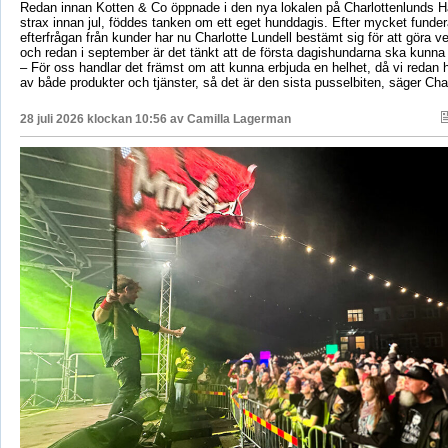
Redan innan Kotten & Co öppnade i den nya lokalen på Charlottenlunds 
strax innan jul, föddes tanken om ett eget hunddagis. Efter mycket fund
efterfrågan från kunder har nu Charlotte Lundell bestämt sig för att göra ve
och redan i september är det tänkt att de första dagishundarna ska kunna
– För oss handlar det främst om att kunna erbjuda en helhet, då vi redan h
av både produkter och tjänster, så det är den sista pusselbiten, säger Char
28 juli 2026 klockan 10:56 av
Camilla Lagerman