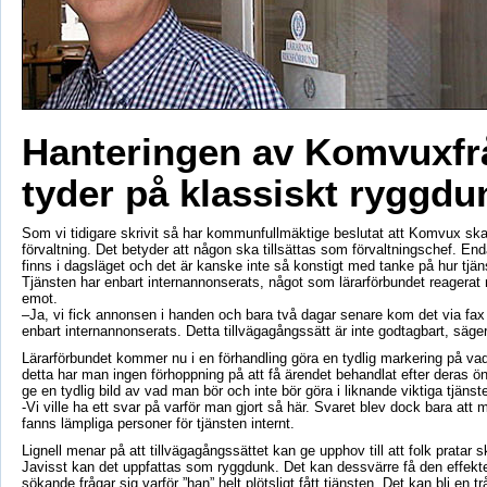
Hanteringen av Komvuxfr
tyder på klassiskt ryggdu
Som vi tidigare skrivit så har kommunfullmäktige beslutat att Komvux ska
förvaltning. Det betyder att någon ska tillsättas som förvaltningschef. E
finns i dagsläget och det är kanske inte så konstigt med tanke på hur tjä
Tjänsten har enbart internannonserats, något som lärarförbundet reagerat
emot.
–Ja, vi fick annonsen i handen och bara två dagar senare kom det via fax
enbart internannonserats. Detta tillvägagångssätt är inte godtagbart, säger
Lärarförbundet kommer nu i en förhandling göra en tydlig markering på v
detta har man ingen förhoppning på att få ärendet behandlat efter deras 
ge en tydlig bild av vad man bör och inte bör göra i liknande viktiga tjäns
-Vi ville ha ett svar på varför man gjort så här. Svaret blev dock bara att 
fanns lämpliga personer för tjänsten internt.
Lignell menar på att tillvägagångssättet kan ge upphov till att folk pratar sk
Javisst kan det uppfattas som ryggdunk. Det kan dessvärre få den effekte
sökande frågar sig varför ”han” helt plötsligt fått tjänsten. Det kan bli en 