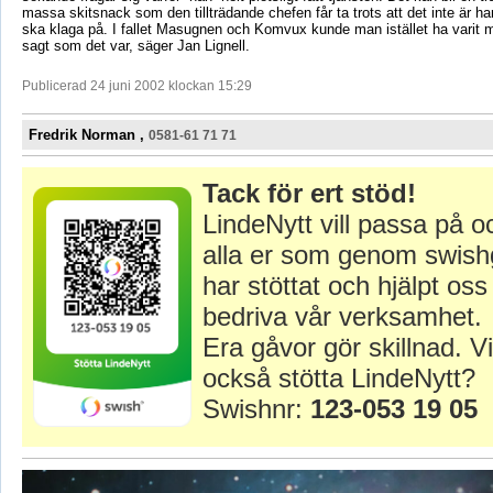
massa skitsnack som den tillträdande chefen får ta trots att det inte är 
ska klaga på. I fallet Masugnen och Komvux kunde man istället ha varit m
sagt som det var, säger Jan Lignell.
Publicerad 24 juni 2002 klockan 15:29
Fredrik Norman ,
0581-61 71 71
Tack för ert stöd!
LindeNytt vill passa på o
alla er som genom swish
har stöttat och hjälpt oss 
bedriva vår verksamhet.
Era gåvor gör skillnad. Vi
också stötta LindeNytt?
Swishnr:
123-053 19 05