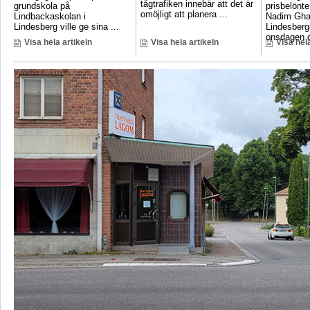
tågtrafiken innebär att det är
grundskola på
prisbelönte
omöjligt att planera ...
Lindbackaskolan i
Nadim Gha
Lindesberg ville ge sina ...
Lindesbergs
onsdagen d
Visa hela artikeln
Visa hela artikeln
Visa hela