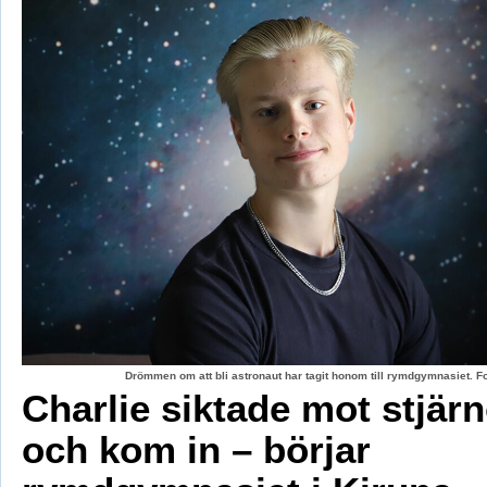
Drömmen om att bli astronaut har tagit honom till rymdgymnasiet. 
Charlie siktade mot stjär
och kom in – börjar