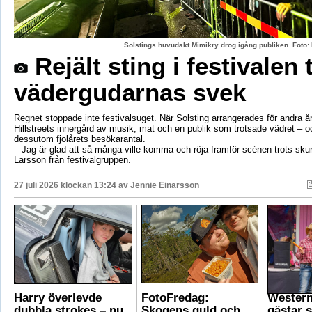
Solstings huvudakt Mimikry drog igång publiken. Foto:
Rejält sting i festivalen 
vädergudarnas svek
Regnet stoppade inte festivalsuget. När Solsting arrangerades för andra år
Hillstreets innergård av musik, mat och en publik som trotsade vädret – o
dessutom fjolårets besökarantal.
– Jag är glad att så många ville komma och röja framför scénen trots sku
Larsson från festivalgruppen.
27 juli 2026 klockan 13:24 av
Jennie Einarsson
Harry överlevde
FotoFredag:
Wester
dubbla strokes – nu
Skogens guld och
gästar 