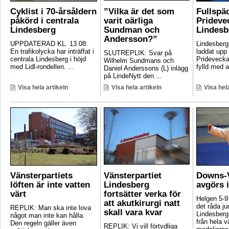
Cyklist i 70-årsåldern
”Vilka är det som
Fullspä
påkörd i centrala
varit oärliga
Pridevec
Lindesberg
Sundman och
Lindesb
Andersson?”
UPPDATERAD KL. 13.08:
Lindesber
En trafikolycka har inträffat i
laddat upp 
SLUTREPLIK: Svar på
centrala Lindesberg i höjd
Pridevecka
Wilhelm Sundmans och
med Lidl-rondellen. ...
fylld med ak
Daniel Anderssons (L) inlägg
på LindeNytt den ...
Visa hela artikeln
Visa hela artikeln
Visa hela
Vänsterpartiets
Vänsterpartiet
Downs-V
löften är inte vatten
Lindesberg
avgörs 
värt
fortsätter verka för
Helgen 5-9
att akutkirurgi natt
det råda ju
REPLIK: Man ska inte lova
skall vara kvar
Lindesberg 
något man inte kan hålla.
från hela 
Den regeln gäller även
REPLIK: Vi vill förtydliga