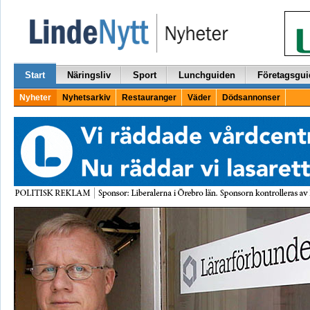
Start
Näringsliv
Sport
Lunchguiden
Företagsgui
Nyheter
Nyhetsarkiv
Restauranger
Väder
Dödsannonser