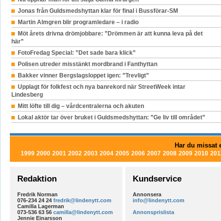
Jonas från Guldsmedshyttan klar för final i Bussförar-SM
Martin Almgren blir programledare – i radio
Möt årets drivna drömjobbare: ”Drömmen är att kunna leva på det
här”
FotoFredag Special: ”Det sade bara klick”
Polisen utreder misstänkt mordbrand i Fanthyttan
Bakker vinner Bergslagsloppet igen: ”Trevligt”
Upplagt för folkfest och nya banrekord när StreetWeek intar
Lindesberg
Mitt löfte till dig – vårdcentralerna och akuten
Lokal aktör tar över bruket i Guldsmedshyttan: ”Ge liv till området”
Har du missat e
1999
2000
2001
2002
2003
2004
2005
2006
2007
2008
2009
2010
201
Redaktion
Kundservice
Fredrik Norman
Annonsera
076-234 24 24
fredrik@lindenytt.com
info@lindenytt.com
Camilla Lagerman
073-536 63 56
camilla@lindenytt.com
Annonsprislista
Jennie Einarsson