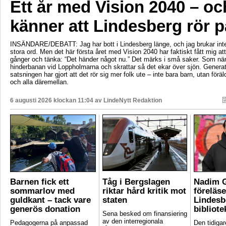
Ett år med Vision 2040 – oc
känner att Lindesberg rör p
INSÄNDARE/DEBATT: Jag har bott i Lindesberg länge, och jag brukar int
stora ord. Men det här första året med Vision 2040 har faktiskt fått mig at
gånger och tänka: “Det händer något nu.” Det märks i små saker. Som när
hinderbanan vid Loppholmarna och skrattar så det ekar över sjön. Genera
satsningen har gjort att det rör sig mer folk ute – inte bara barn, utan föräld
och alla däremellan.
6 augusti 2026 klockan 11:04 av
LindeNytt Redaktion
Barnen fick ett
Tåg i Bergslagen
Nadim 
sommarlov med
riktar hård kritik mot
föreläse
guldkant – tack vare
staten
Lindesb
generös donation
bibliote
Sena besked om finansiering
av den interregionala
Pedagogerna på anpassad
Den tidigar