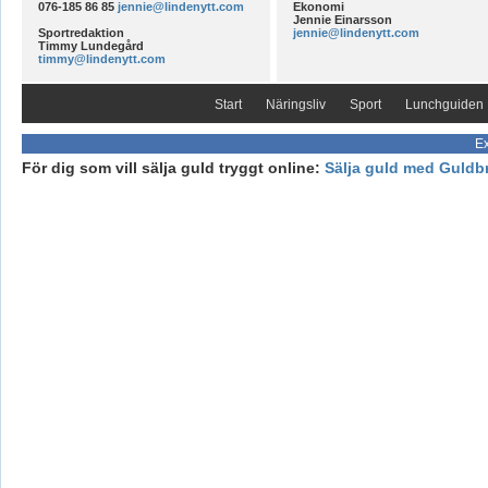
076-185 86 85
jennie@lindenytt.com
Ekonomi
Jennie Einarsson
Sportredaktion
jennie@lindenytt.com
Timmy Lundegård
timmy@lindenytt.com
Start
Näringsliv
Sport
Lunchguiden
Ex
För dig som vill sälja guld tryggt online:
Sälja guld med Guldb