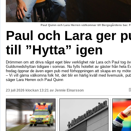
Paul Quinn och Lara Herren välkomnar till Bergsgårdens bar. F
Paul och Lara ger p
till ”Hytta” igen
Drömmen om att driva något eget blev verklighet när Lara och Paul tog öv
Guldsmedshyttan tidigare i somras. Nu fylls hotellet av gäster från hela 
fredag öppnar de även egen pub med förhoppningen att skapa en ny mötes
– Vi vill gärna välkomna folk hit, det blir en härlig kväll med livemusik, p
säger Lara Herren och Paul Quinn
23 juli 2026 klockan 13:21 av
Jennie Einarsson