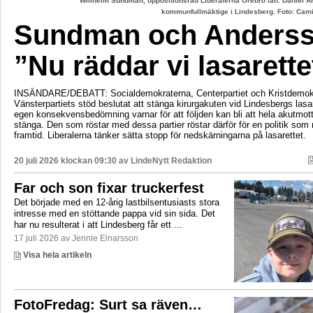
Willhelm Sundman, oppositionsråd Liberalerna Örebro län. Daniel An
kommunfullmäktige i Lindesberg. Foto: Cami
Sundman och Anderss
”Nu räddar vi lasarette
INSÄNDARE/DEBATT: Socialdemokraterna, Centerpartiet och Kristdemok
Vänsterpartiets stöd beslutat att stänga kirurgakuten vid Lindesbergs lasa
egen konsekvensbedömning varnar för att följden kan bli att hela akutmo
stänga. Den som röstar med dessa partier röstar därför för en politik som r
framtid. Liberalerna tänker sätta stopp för nedskärningarna på lasarettet.
20 juli 2026 klockan 09:30 av
LindeNytt Redaktion
Far och son fixar truckerfest
Det började med en 12-årig lastbilsentusiasts stora
intresse med en stöttande pappa vid sin sida. Det
har nu resulterat i att Lindesberg får ett ...
17 juli 2026 av Jennie Einarsson
Visa hela artikeln
FotoFredag: Surt sa räven…