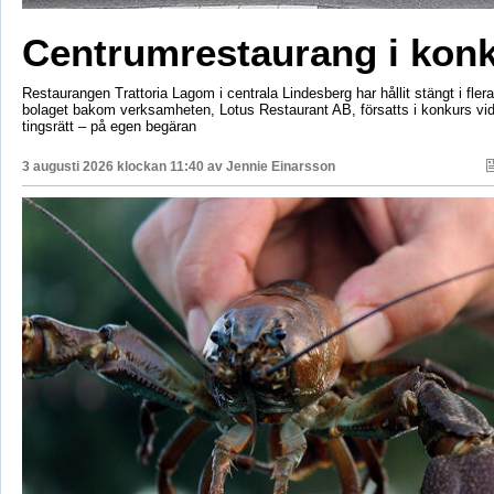
Centrumrestaurang i kon
Restaurangen Trattoria Lagom i centrala Lindesberg har hållit stängt i fler
bolaget bakom verksamheten, Lotus Restaurant AB, försatts i konkurs vi
tingsrätt – på egen begäran
3 augusti 2026 klockan 11:40 av
Jennie Einarsson