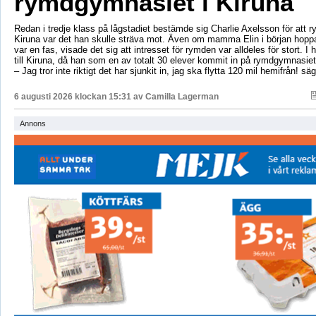
rymdgymnasiet i Kiruna
Redan i tredje klass på lågstadiet bestämde sig Charlie Axelsson för att 
Kiruna var det han skulle sträva mot. Även om mamma Elin i början hoppa
var en fas, visade det sig att intresset för rymden var alldeles för stort. I 
till Kiruna, då han som en av totalt 30 elever kommit in på rymdgymnasiet
– Jag tror inte riktigt det har sjunkit in, jag ska flytta 120 mil hemifrån! sä
6 augusti 2026 klockan 15:31 av
Camilla Lagerman
Annons