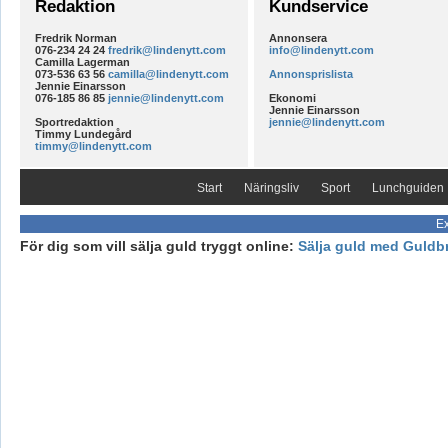
Redaktion
Kundservice
Fredrik Norman
Annonsera
076-234 24 24
fredrik@lindenytt.com
info@lindenytt.com
Camilla Lagerman
073-536 63 56
camilla@lindenytt.com
Annonsprislista
Jennie Einarsson
076-185 86 85
jennie@lindenytt.com
Ekonomi
Jennie Einarsson
Sportredaktion
jennie@lindenytt.com
Timmy Lundegård
timmy@lindenytt.com
Start
Näringsliv
Sport
Lunchguiden
Ex
För dig som vill sälja guld tryggt online:
Sälja guld med Guldb