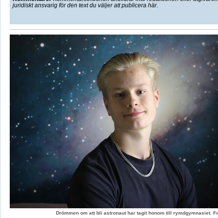
juridiskt ansvarig för den text du väljer att publicera här.
Drömmen om att bli astronaut har tagit honom till rymdgymnasiet. 