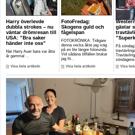
Harry överlevde
FotoFredag:
Wester
dubbla strokes – nu
Skogens guld och
gästar 
väntar drömresan till
fågelspan
travtävl
USA: ”Bra saker
”Superk
FOTOKRÖNIKA: Tidigare
händer inte oss”
denna vecka åkte jag iväg
På söndag
på en lite längre fotorunda.
travtävlin
När Harry Auer bara var åtta
Vid sådana tillfällen brukar
Travtävlin
år gammal ...
jag fö...
söndagens 
Visa hela artikeln
Visa hela artikeln
Visa hela