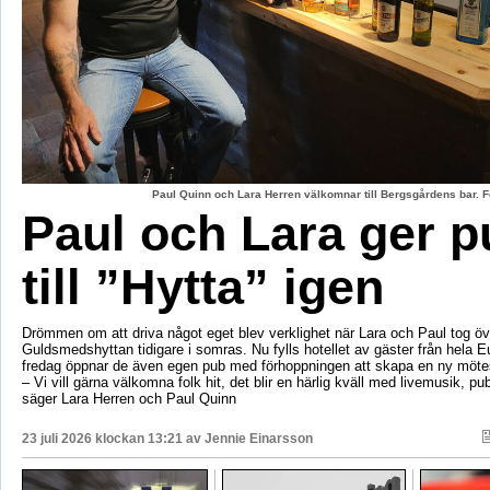
Paul Quinn och Lara Herren välkomnar till Bergsgårdens bar. F
Paul och Lara ger p
till ”Hytta” igen
Drömmen om att driva något eget blev verklighet när Lara och Paul tog öv
Guldsmedshyttan tidigare i somras. Nu fylls hotellet av gäster från hela 
fredag öppnar de även egen pub med förhoppningen att skapa en ny mötes
– Vi vill gärna välkomna folk hit, det blir en härlig kväll med livemusik, p
säger Lara Herren och Paul Quinn
23 juli 2026 klockan 13:21 av
Jennie Einarsson