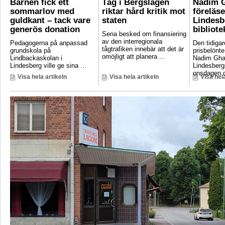
Barnen fick ett
Tåg i Bergslagen
Nadim 
sommarlov med
riktar hård kritik mot
föreläse
guldkant – tack vare
staten
Lindesb
generös donation
bibliote
Sena besked om finansiering
av den interregionala
Pedagogerna på anpassad
Den tidigar
tågtrafiken innebär att det är
grundskola på
prisbelönte
omöjligt att planera ...
Lindbackaskolan i
Nadim Gha
Lindesberg ville ge sina ...
Lindesbergs
onsdagen d
Visa hela artikeln
Visa hela artikeln
Visa hela