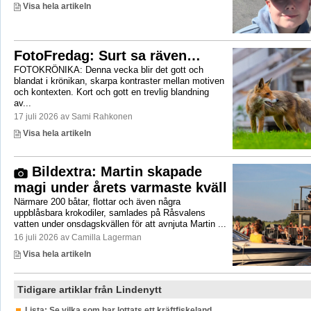
Visa hela artikeln
FotoFredag: Surt sa räven…
FOTOKRÖNIKA: Denna vecka blir det gott och
blandat i krönikan, skarpa kontraster mellan motiven
och kontexten. Kort och gott en trevlig blandning
av...
17 juli 2026 av Sami Rahkonen
Visa hela artikeln
Bildextra: Martin skapade
magi under årets varmaste kväll
Närmare 200 båtar, flottar och även några
uppblåsbara krokodiler, samlades på Råsvalens
vatten under onsdagskvällen för att avnjuta Martin ...
16 juli 2026 av Camilla Lagerman
Visa hela artikeln
Tidigare artiklar från Lindenytt
Lista: Se vilka som har lottats ett kräftfiskeland