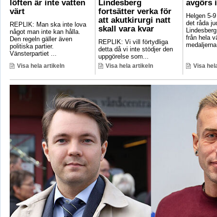
löften är inte vatten
Lindesberg
avgörs 
värt
fortsätter verka för
Helgen 5-9
att akutkirurgi natt
det råda ju
REPLIK: Man ska inte lova
skall vara kvar
Lindesberg 
något man inte kan hålla.
från hela 
Den regeln gäller även
REPLIK: Vi vill förtydliga
medaljerna 
politiska partier.
detta då vi inte stödjer den
Vänsterpartiet ...
uppgörelse som...
Visa hela artikeln
Visa hela artikeln
Visa hela