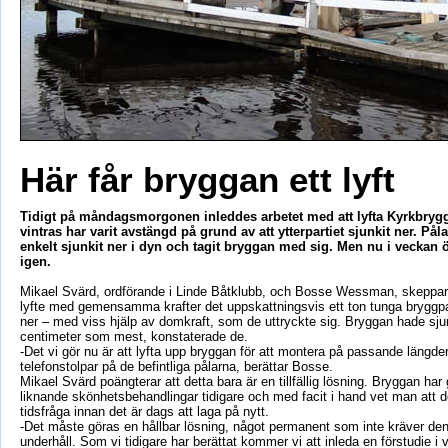
Här får bryggan ett lyft
Tidigt på måndagsmorgonen inleddes arbetet med att lyfta Kyrkbryg
vintras har varit avstängd på grund av att ytterpartiet sjunkit ner. Pål
enkelt sjunkit ner i dyn och tagit bryggan med sig. Men nu i veckan
igen.
Mikael Svärd, ordförande i Linde Båtklubb, och Bosse Wessman, skeppare
lyfte med gemensamma krafter det uppskattningsvis ett ton tunga bryggpa
ner – med viss hjälp av domkraft, som de uttryckte sig. Bryggan hade sjun
centimeter som mest, konstaterade de.
-Det vi gör nu är att lyfta upp bryggan för att montera på passande längde
telefonstolpar på de befintliga pålarna, berättar Bosse.
Mikael Svärd poängterar att detta bara är en tillfällig lösning. Bryggan ha
liknande skönhetsbehandlingar tidigare och med facit i hand vet man att d
tidsfråga innan det är dags att laga på nytt.
-Det måste göras en hållbar lösning, något permanent som inte kräver den
underhåll. Som vi tidigare har berättat kommer vi att inleda en förstudie i 