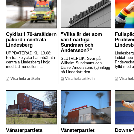
Cyklist i 70-årsåldern
”Vilka är det som
Fullspä
påkörd i centrala
varit oärliga
Pridevec
Lindesberg
Sundman och
Lindesb
Andersson?”
UPPDATERAD KL. 13.08:
Lindesber
En trafikolycka har inträffat i
laddat upp 
SLUTREPLIK: Svar på
centrala Lindesberg i höjd
Pridevecka
Wilhelm Sundmans och
med Lidl-rondellen. ...
fylld med ak
Daniel Anderssons (L) inlägg
på LindeNytt den ...
Visa hela artikeln
Visa hela artikeln
Visa hela
Vänsterpartiets
Vänsterpartiet
Downs-V