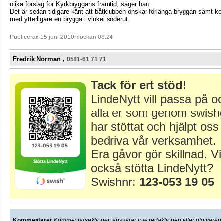
olika förslag för Kyrkbryggans framtid, säger han.
Det är sedan tidigare känt att båtklubben önskar förlänga bryggan samt k
med ytterligare en brygga i vinkel söderut.
Publicerad 15 juni 2010 klockan 08:24
Fredrik Norman ,
0581-61 71 71
Tack för ert stöd!
LindeNytt vill passa på o
alla er som genom swish
har stöttat och hjälpt oss 
bedriva vår verksamhet.
Era gåvor gör skillnad. Vi
också stötta LindeNytt?
Swishnr:
123-053 19 05
Kommentarer
Kommentarsektionen ansvarar inte redaktionen eller utgivaren f