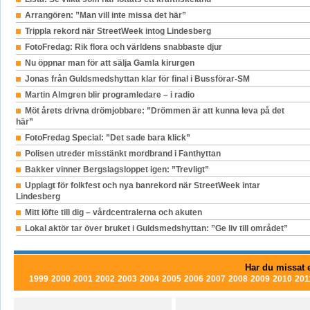
Arrangören: ”Man vill inte missa det här”
Trippla rekord när StreetWeek intog Lindesberg
FotoFredag: Rik flora och världens snabbaste djur
Nu öppnar man för att sälja Gamla kirurgen
Jonas från Guldsmedshyttan klar för final i Bussförar-SM
Martin Almgren blir programledare – i radio
Möt årets drivna drömjobbare: ”Drömmen är att kunna leva på det
här”
FotoFredag Special: ”Det sade bara klick”
Polisen utreder misstänkt mordbrand i Fanthyttan
Bakker vinner Bergslagsloppet igen: ”Trevligt”
Upplagt för folkfest och nya banrekord när StreetWeek intar
Lindesberg
Mitt löfte till dig – vårdcentralerna och akuten
Lokal aktör tar över bruket i Guldsmedshyttan: ”Ge liv till området”
Har du missat e
1999
2000
2001
2002
2003
2004
2005
2006
2007
2008
2009
2010
201