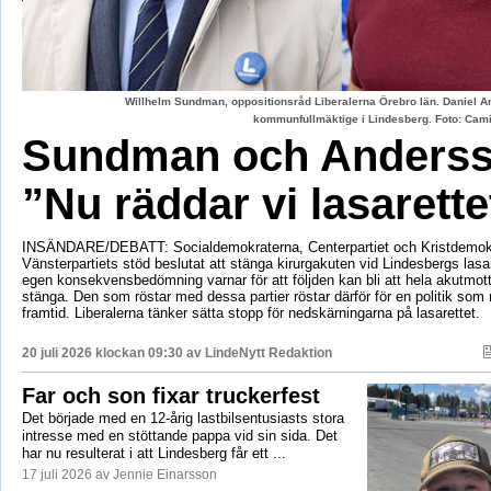
Willhelm Sundman, oppositionsråd Liberalerna Örebro län. Daniel An
kommunfullmäktige i Lindesberg. Foto: Cami
Sundman och Anderss
”Nu räddar vi lasarette
INSÄNDARE/DEBATT: Socialdemokraterna, Centerpartiet och Kristdemok
Vänsterpartiets stöd beslutat att stänga kirurgakuten vid Lindesbergs lasa
egen konsekvensbedömning varnar för att följden kan bli att hela akutmo
stänga. Den som röstar med dessa partier röstar därför för en politik som r
framtid. Liberalerna tänker sätta stopp för nedskärningarna på lasarettet.
20 juli 2026 klockan 09:30 av
LindeNytt Redaktion
Far och son fixar truckerfest
Det började med en 12-årig lastbilsentusiasts stora
intresse med en stöttande pappa vid sin sida. Det
har nu resulterat i att Lindesberg får ett ...
17 juli 2026 av Jennie Einarsson