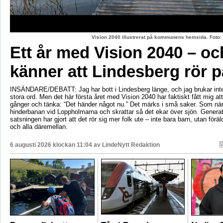
Vision 2040 illustrerat på kommunens hemsida. Fot
Ett år med Vision 2040 – oc
känner att Lindesberg rör p
INSÄNDARE/DEBATT: Jag har bott i Lindesberg länge, och jag brukar int
stora ord. Men det här första året med Vision 2040 har faktiskt fått mig at
gånger och tänka: “Det händer något nu.” Det märks i små saker. Som när
hinderbanan vid Loppholmarna och skrattar så det ekar över sjön. Genera
satsningen har gjort att det rör sig mer folk ute – inte bara barn, utan föräld
och alla däremellan.
6 augusti 2026 klockan 11:04 av
LindeNytt Redaktion