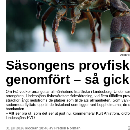
Arkivbi
Säsongens provfisk
genomfört – så gick
Om två veckor arrangeras allmänhetens kräftfiske i Lindesberg. Under s
arrangören, Lindessjöns fiskevårdsområdesförening, vid flera tillfällen prov
sträckor långt nedströms de platser som tilldelats allmänheten. Som vanli
sedermera flyttats upp till de fiskeland som ligger runt Loppholmarna, de 
barnlanden.
– Allt ser bra ut, som det ser ut just nu, kommenterar Kurt Ahlström, ordfö
Lindessjöns FVO.
31 juli 2026 klockan 10:46 av
Fredrik Norman