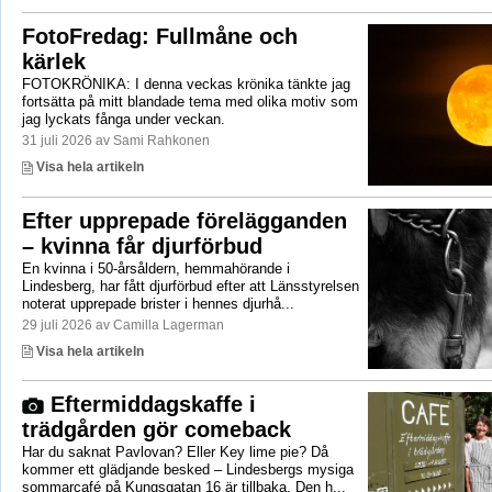
FotoFredag: Fullmåne och
kärlek
FOTOKRÖNIKA: I denna veckas krönika tänkte jag
fortsätta på mitt blandade tema med olika motiv som
jag lyckats fånga under veckan.
31 juli 2026 av Sami Rahkonen
Visa hela artikeln
Efter upprepade förelägganden
– kvinna får djurförbud
En kvinna i 50-årsåldern, hemmahörande i
Lindesberg, har fått djurförbud efter att Länsstyrelsen
noterat upprepade brister i hennes djurhå...
29 juli 2026 av Camilla Lagerman
Visa hela artikeln
Eftermiddagskaffe i
trädgården gör comeback
Har du saknat Pavlovan? Eller Key lime pie? Då
kommer ett glädjande besked – Lindesbergs mysiga
sommarcafé på Kungsgatan 16 är tillbaka. Den h...