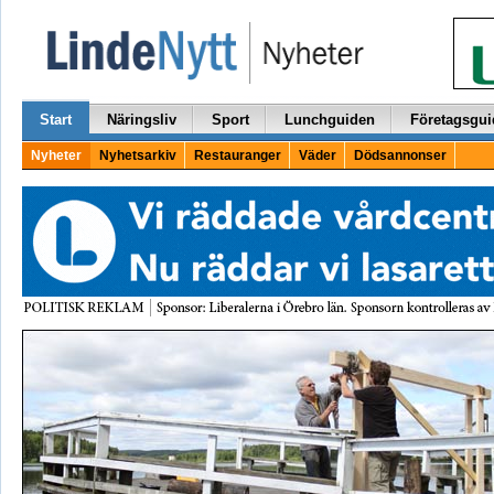
Start
Näringsliv
Sport
Lunchguiden
Företagsgui
Nyheter
Nyhetsarkiv
Restauranger
Väder
Dödsannonser