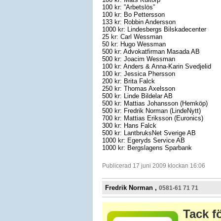
100 kr: ”Arbetslös”
100 kr: Bo Pettersson
133 kr: Robbin Andersson
1000 kr: Lindesbergs Bilskadecenter
25 kr: Carl Wessman
50 kr: Hugo Wessman
500 kr: Advokatfirman Masada AB
500 kr: Joacim Wessman
100 kr: Anders & Anna-Karin Svedjelid
100 kr: Jessica Phersson
200 kr: Brita Falck
250 kr: Thomas Axelsson
500 kr: Linde Bildelar AB
500 kr: Mattias Johansson (Hemköp)
500 kr: Fredrik Norman (LindeNytt)
700 kr: Mattias Eriksson (Euronics)
300 kr: Hans Falck
500 kr: LantbruksNet Sverige AB
1000 kr: Egeryds Service AB
1000 kr: Bergslagens Sparbank
Publicerad 17 juni 2009 klockan 16:06
Fredrik Norman ,
0581-61 71 71
Tack fö