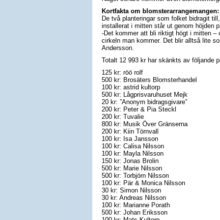
Kortfakta om blomsterarrangemangen:
De två planteringar som folket bidragit ti
installerat i mitten står ut genom höjden 
-Det kommer att bli riktigt högt i mitten –
cirkeln man kommer. Det blir alltså lite s
Andersson.
Totalt 12 993 kr har skänkts av följande 
125 kr: röö rolf
500 kr: Brosäters Blomsterhandel
100 kr: astrid kultorp
500 kr: Lågprisvaruhuset Mejk
20 kr: ”Anonym bidragsgivare”
200 kr: Peter & Pia Steckl
200 kr: Tuvalie
800 kr: Musik Över Gränserna
200 kr: Kiin Törnvall
100 kr: Isa Jansson
100 kr: Calisa Nilsson
100 kr: Mayla Nilsson
150 kr: Jonas Brolin
500 kr: Marie Nilsson
500 kr: Torbjörn Nilsson
100 kr: Pär & Monica Nilsson
30 kr: Simon Nilsson
30 kr: Andreas Nilsson
100 kr: Marianne Porath
500 kr: Johan Eriksson
100 kr: Mats Kultorp