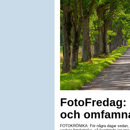
FotoFredag: 
och omfamna
FOTOKRÖNIKA: För några dagar sedan, när