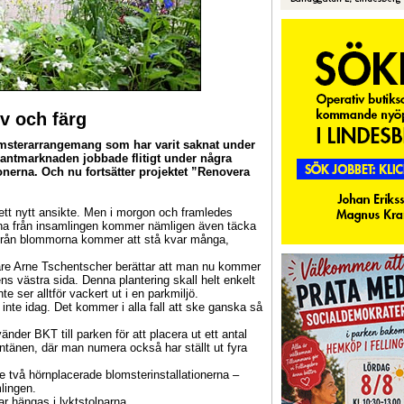
v och färg
omsterarrangemang som har varit saknat under
Plantmarknaden jobbade flitigt under några
tionerna. Och nu fortsätter projektet ”Renovera
ett nytt ansikte. Men i morgon och framledes
rna från insamlingen kommer nämligen även täcka
nad från blommorna kommer att stå kvar många,
e Arne Tschentscher berättar att man nu kommer
ens västra sida. Denna plantering skall helt enkelt
e ser alltför vackert ut i en parkmiljö.
inte idag. Det kommer i alla fall att ske ganska så
der BKT till parken för att placera ut ett antal
ntänen, där man numera också har ställt ut fyra
 två hörnplacerade blomsterinstallationerna –
lingen.
 hängas i lyktstolparna.