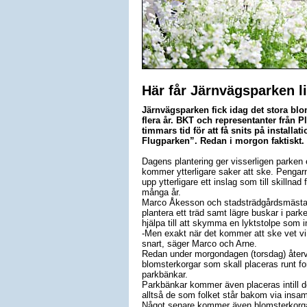
Här får Järnvägsparken li
Järnvägsparken fick idag det stora bl
flera år. BKT och representanter från 
timmars tid för att få snits på installa
Flugparken”. Redan i morgon faktiskt.
Dagens plantering ger visserligen parken 
kommer ytterligare saker att ske. Penga
upp ytterligare ett inslag som till skill
många år.
Marco Åkesson och stadsträdgårdsmästar
plantera ett träd samt lägre buskar i park
hjälpa till att skymma en lyktstolpe som int
-Men exakt när det kommer att ske vet vi 
snart, säger Marco och Arne.
Redan under morgondagen (torsdag) återvän
blomsterkorgar som skall placeras runt fo
parkbänkar.
Parkbänkar kommer även placeras intill de
alltså de som folket står bakom via insam
Något senare kommer även blomsterkorgar