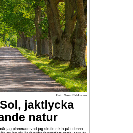
Foto: Sami Rahkonen
Sol, jaktlycka
nde natur
 jag planerade vad jag skulle sikta på i denna