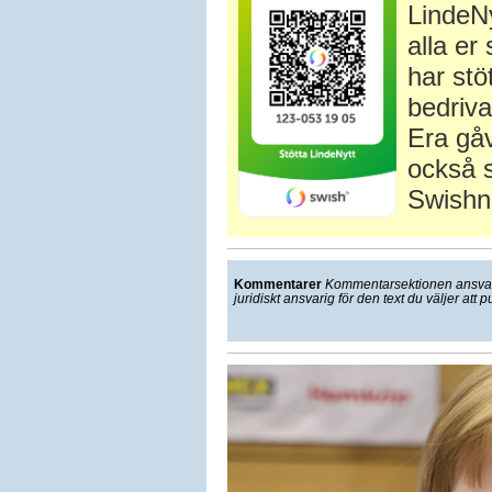
LindeNy
alla e
har stö
bedriva
Era gåv
också s
Swishn
Kommentarer
Kommentarsektionen ansvarar
juridiskt ansvarig för den text du väljer att p