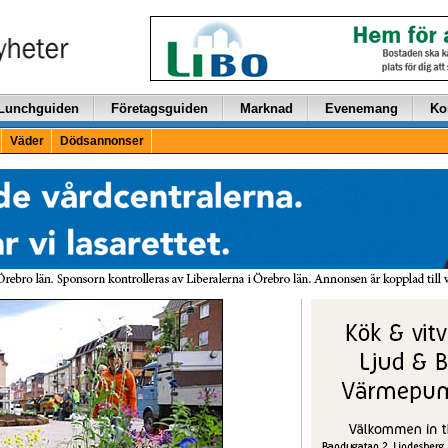
Lunchguiden
Företagsguiden
Marknad
Evenemang
Ko
Väder
Dödsannonser