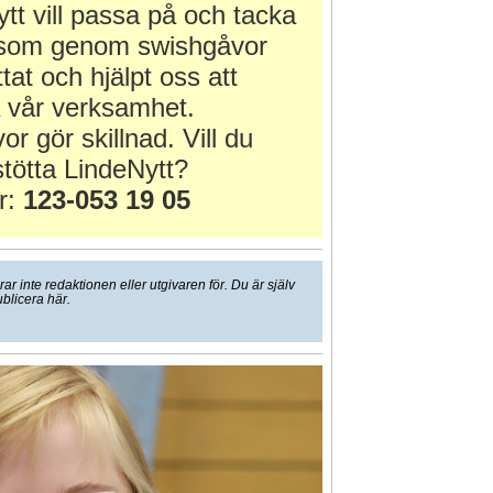
tt vill passa på och tacka
r som genom swishgåvor
ttat och hjälpt oss att
 vår verksamhet.
or gör skillnad. Vill du
tötta LindeNytt?
r:
123-053 19 05
 inte redaktionen eller utgivaren för. Du är själv
ublicera här.