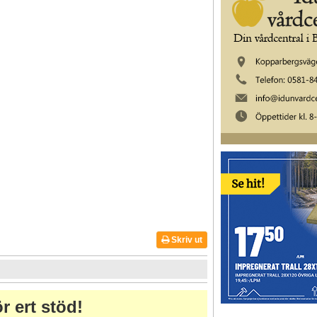
Skriv ut
r ert stöd!