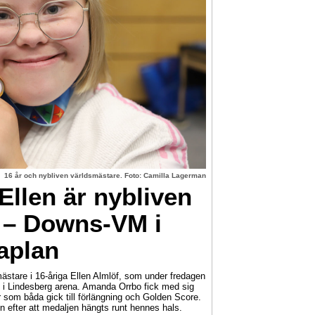
16 år och nybliven världsmästare. Foto: Camilla Lagerman
llen är nybliven
 – Downs-VM i
aplan
ästare i 16-åriga Ellen Almlöf, som under fredagen
i Lindesberg arena. Amanda Orrbo fick med sig
r som båda gick till förlängning och Golden Score.
n efter att medaljen hängts runt hennes hals.