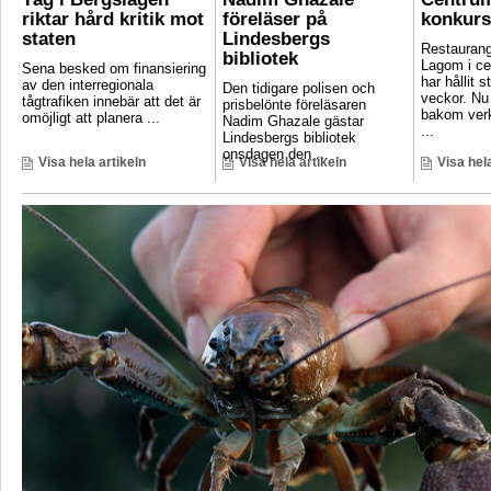
riktar hård kritik mot
föreläser på
konkurs
staten
Lindesbergs
Restaurang
bibliotek
Lagom i ce
Sena besked om finansiering
har hållit s
av den interregionala
Den tidigare polisen och
veckor. Nu
tågtrafiken innebär att det är
prisbelönte föreläsaren
bakom ver
omöjligt att planera ...
Nadim Ghazale gästar
...
Lindesbergs bibliotek
onsdagen den ...
Visa hela artikeln
Visa hela artikeln
Visa hela