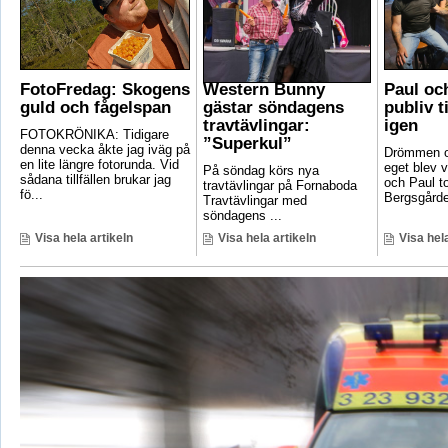
FotoFredag: Skogens
Western Bunny
Paul oc
guld och fågelspan
gästar söndagens
publiv t
travtävlingar:
igen
FOTOKRÖNIKA: Tidigare
”Superkul”
denna vecka åkte jag iväg på
Drömmen om
en lite längre fotorunda. Vid
eget blev v
På söndag körs nya
sådana tillfällen brukar jag
och Paul t
travtävlingar på Fornaboda
fö...
Bergsgården
Travtävlingar med
söndagens ...
Visa hela artikeln
Visa hela artikeln
Visa hela