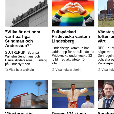
”Vilka är det som
Fullspäckad
Vänster
varit oärliga
Pridevecka väntar i
löften ä
Sundman och
Lindesberg
värt
Andersson?”
Lindesbergs kommun har
REPLIK: Ma
laddat upp för en fullspäckad
något man 
SLUTREPLIK: Svar på
Pridevecka under vecka 33 -
Den regeln
Wilhelm Sundmans och
fylld med aktiviteter för
politiska pa
Daniel Anderssons (L) inlägg
alla...
Vänsterpart
på LindeNytt den ...
Visa hela artikeln
Visa hela artikeln
Visa hela
Vänsterpartiet
Downs-VM i judo
Sundma