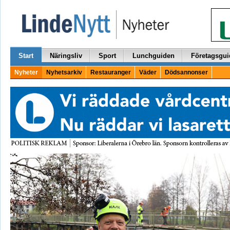
Start
Näringsliv
Sport
Lunchguiden
Företagsgui
Nyheter
Nyhetsarkiv
Restauranger
Väder
Dödsannonser