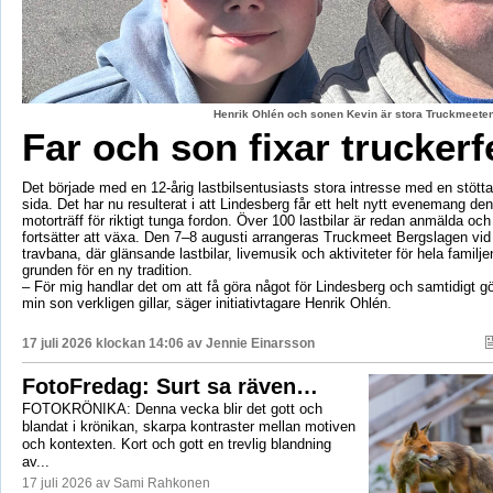
Henrik Ohlén och sonen Kevin är stora Truckmeetent
Far och son fixar truckerf
Det började med en 12-årig lastbilsentusiasts stora intresse med en stött
sida. Det har nu resulterat i att Lindesberg får ett helt nytt evenemang 
motorträff för riktigt tunga fordon. Över 100 lastbilar är redan anmälda och
fortsätter att växa. Den 7–8 augusti arrangeras Truckmeet Bergslagen vi
travbana, där glänsande lastbilar, livemusik och aktiviteter för hela familj
grunden för en ny tradition.
– För mig handlar det om att få göra något för Lindesberg och samtidigt 
min son verkligen gillar, säger initiativtagare Henrik Ohlén.
17 juli 2026 klockan 14:06 av
Jennie Einarsson
FotoFredag: Surt sa räven…
FOTOKRÖNIKA: Denna vecka blir det gott och
blandat i krönikan, skarpa kontraster mellan motiven
och kontexten. Kort och gott en trevlig blandning
av...
17 juli 2026 av Sami Rahkonen