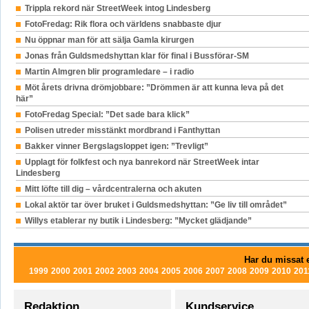
Trippla rekord när StreetWeek intog Lindesberg
FotoFredag: Rik flora och världens snabbaste djur
Nu öppnar man för att sälja Gamla kirurgen
Jonas från Guldsmedshyttan klar för final i Bussförar-SM
Martin Almgren blir programledare – i radio
Möt årets drivna drömjobbare: ”Drömmen är att kunna leva på det
här”
FotoFredag Special: ”Det sade bara klick”
Polisen utreder misstänkt mordbrand i Fanthyttan
Bakker vinner Bergslagsloppet igen: ”Trevligt”
Upplagt för folkfest och nya banrekord när StreetWeek intar
Lindesberg
Mitt löfte till dig – vårdcentralerna och akuten
Lokal aktör tar över bruket i Guldsmedshyttan: ”Ge liv till området”
Willys etablerar ny butik i Lindesberg: ”Mycket glädjande”
Har du missat e
1999
2000
2001
2002
2003
2004
2005
2006
2007
2008
2009
2010
201
Redaktion
Kundservice