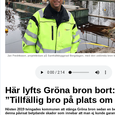
Jan Fredriksson, projektledare på Samhällsbyggnad Bergslagen, med den utdömda bron ba
Här lyfts Gröna bron bort
”Tillfällig bro på plats om 
Hösten 2019 tvingades kommunen att stänga Gröna bron sedan en be
denna påvisat betydande skador som innebar att man ej kunde garan