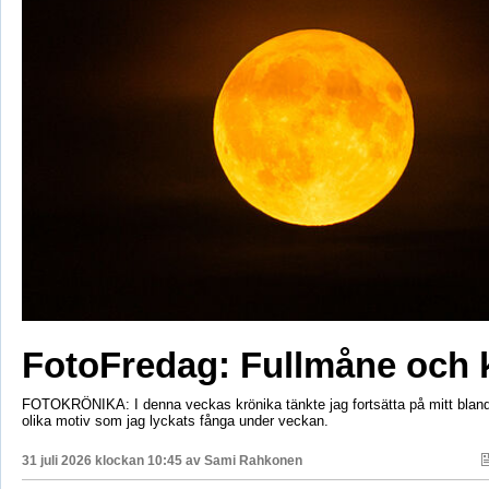
FotoFredag: Fullmåne och 
FOTOKRÖNIKA: I denna veckas krönika tänkte jag fortsätta på mitt bla
olika motiv som jag lyckats fånga under veckan.
31 juli 2026 klockan 10:45 av
Sami Rahkonen