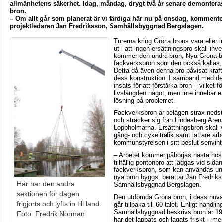
allmänhetens säkerhet. Idag, måndag, drygt två år senare demonter
bron.
– Om allt går som planerat är vi färdiga här nu på onsdag, kommente
projektledaren Jan Fredriksson, Samhällsbyggnad Bergslagen.
Turerna kring Gröna brons vara eller
ut i att ingen ersättningsbro skall inve
kommer den andra bron, Nya Gröna br
fackverksbron som den också kallas, 
Detta då även denna bro påvisat kraft
dess konstruktion. I samband med de
insats för att förstärka bron – vilket f
livslängden något, men inte innebär e
lösning på problemet.
Fackverksbron är belägen strax neds
och sträcker sig från Lindesberg Arena
Loppholmarna. Ersättningsbron skall 
gång- och cykeltrafik samt lättare ar
kommunstyrelsen i sitt beslut senvint
– Arbetet kommer påbörjas nästa hö
tillfällig pontonbro att läggas vid sida
fackverksbron, som kan användas un
nya bron byggs, berättar Jan Fredriks
Här har den andra
Samhällsbyggnad Bergslagen.
sektionen för dagen
Den utdömda Gröna bron, i dess nuva
frigjorts och lyfts in till land.
går tillbaka till 60-talet. Enligt handlin
Samhällsbyggnad beskrivs bron år 19
Foto: Fredrik Norman
har det lappats och lagats friskt – me