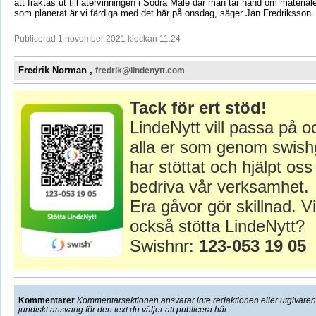
att fraktas ut till återvinningen i Södra Måle där man tar hand om materiale
som planerat är vi färdiga med det här på onsdag, säger Jan Fredriksson.
Publicerad 1 november 2021 klockan 11:24
Fredrik Norman ,
fredrik@lindenytt.com
Tack för ert stöd!
LindeNytt vill passa på o
alla er som genom swish
har stöttat och hjälpt oss 
bedriva vår verksamhet.
Era gåvor gör skillnad. Vi
också stötta LindeNytt?
Swishnr:
123-053 19 05
Kommentarer
Kommentarsektionen ansvarar inte redaktionen eller utgivaren f
juridiskt ansvarig för den text du väljer att publicera här.