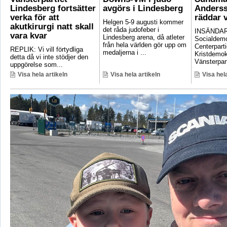
Lindesberg fortsätter
avgörs i Lindesberg
Anderss
verka för att
räddar v
Helgen 5-9 augusti kommer
akutkirurgi natt skall
det råda judofeber i
INSÄNDAR
vara kvar
Lindesberg arena, då atleter
Socialdemo
från hela världen gör upp om
Centerparti
REPLIK: Vi vill förtydliga
medaljerna i ...
Kristdemok
detta då vi inte stödjer den
Vänsterpart
uppgörelse som...
Visa hela artikeln
Visa hela artikeln
Visa hela