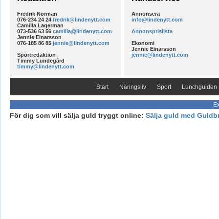
Fredrik Norman
Annonsera
076-234 24 24
fredrik@lindenytt.com
info@lindenytt.com
Camilla Lagerman
073-536 63 56
camilla@lindenytt.com
Annonsprislista
Jennie Einarsson
076-185 86 85
jennie@lindenytt.com
Ekonomi
Jennie Einarsson
Sportredaktion
jennie@lindenytt.com
Timmy Lundegård
timmy@lindenytt.com
Start
Näringsliv
Sport
Lunchguiden
Ex
För dig som vill sälja guld tryggt online:
Sälja guld med Guldb