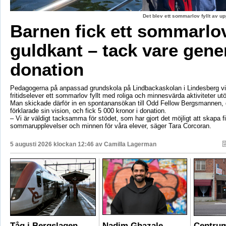
Det blev ett sommarlov fyllt av up
Barnen fick ett sommarl
guldkant – tack vare gene
donation
Pedagogerna på anpassad grundskola på Lindbackaskolan i Lindesberg vil
fritidselever ett sommarlov fyllt med roliga och minnesvärda aktiviteter utö
Man skickade därför in en spontanansökan till Odd Fellow Bergsmannen,
förklarade sin vision, och fick 5 000 kronor i donation.
– Vi är väldigt tacksamma för stödet, som har gjort det möjligt att skapa f
sommarupplevelser och minnen för våra elever, säger Tara Corcoran.
5 augusti 2026 klockan 12:46 av
Camilla Lagerman
Tåg i Bergslagen
Nadim Ghazale
Centrum