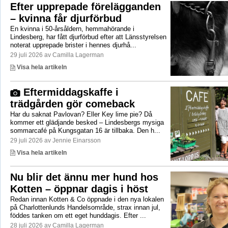
Efter upprepade förelägganden
– kvinna får djurförbud
En kvinna i 50-årsåldern, hemmahörande i
Lindesberg, har fått djurförbud efter att Länsstyrelsen
noterat upprepade brister i hennes djurhå...
29 juli 2026 av Camilla Lagerman
Visa hela artikeln
Eftermiddagskaffe i
trädgården gör comeback
Har du saknat Pavlovan? Eller Key lime pie? Då
kommer ett glädjande besked – Lindesbergs mysiga
sommarcafé på Kungsgatan 16 är tillbaka. Den h...
29 juli 2026 av Jennie Einarsson
Visa hela artikeln
Nu blir det ännu mer hund hos
Kotten – öppnar dagis i höst
Redan innan Kotten & Co öppnade i den nya lokalen
på Charlottenlunds Handelsområde, strax innan jul,
föddes tanken om ett eget hunddagis. Efter ...
28 juli 2026 av Camilla Lagerman