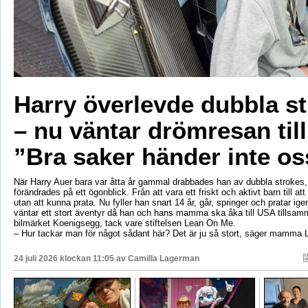
Harry överlevde dubbla s
– nu väntar drömresan til
”Bra saker händer inte os
När Harry Auer bara var åtta år gammal drabbades han av dubbla strokes, 
förändrades på ett ögonblick. Från att vara ett friskt och aktivt barn till att si
utan att kunna prata. Nu fyller han snart 14 år, går, springer och pratar ige
väntar ett stort äventyr då han och hans mamma ska åka till USA tillsa
bilmärket Koenigsegg, tack vare stiftelsen Lean On Me.
– Hur tackar man för något sådant här? Det är ju så stort, säger mamma 
24 juli 2026 klockan 11:05 av
Camilla Lagerman