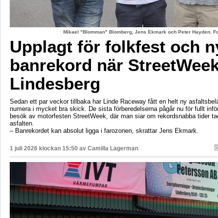
Mikael "Blomman" Blomberg, Jens Ekmark och Peter Hayden. Fo
Upplagt för folkfest och n
banrekord när StreetWeek
Lindesberg
Sedan ett par veckor tillbaka har Linde Raceway fått en helt ny asfaltsbel
numera i mycket bra skick. De sista förberedelserna pågår nu för fullt inf
besök av motorfesten StreetWeek, där man siar om rekordsnabba tider ta
asfalten.
– Banrekordet kan absolut ligga i farozonen, skrattar Jens Ekmark.
1 juli 2026 klockan 15:50 av
Camilla Lagerman