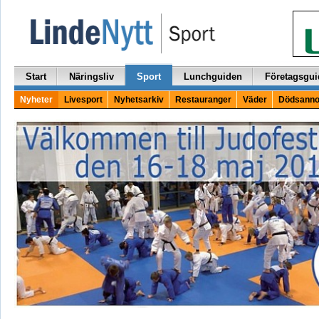
Start
Näringsliv
Sport
Lunchguiden
Företagsgui
Nyheter
Livesport
Nyhetsarkiv
Restauranger
Väder
Dödsanno