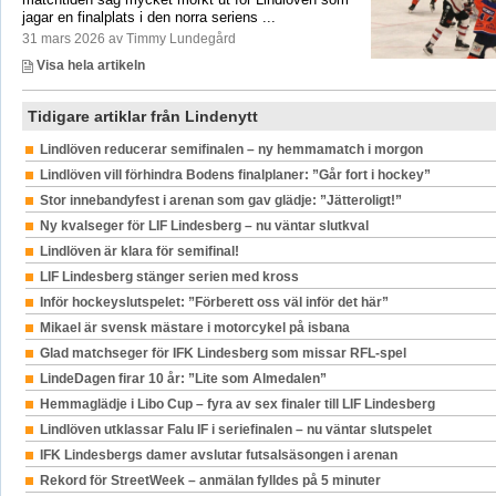
jagar en finalplats i den norra seriens ...
31 mars 2026 av Timmy Lundegård
Visa hela artikeln
Tidigare artiklar från Lindenytt
Lindlöven reducerar semifinalen – ny hemmamatch i morgon
Lindlöven vill förhindra Bodens finalplaner: ”Går fort i hockey”
Stor innebandyfest i arenan som gav glädje: ”Jätteroligt!”
Ny kvalseger för LIF Lindesberg – nu väntar slutkval
Lindlöven är klara för semifinal!
LIF Lindesberg stänger serien med kross
Inför hockeyslutspelet: ”Förberett oss väl inför det här”
Mikael är svensk mästare i motorcykel på isbana
Glad matchseger för IFK Lindesberg som missar RFL-spel
LindeDagen firar 10 år: ”Lite som Almedalen”
Hemmaglädje i Libo Cup – fyra av sex finaler till LIF Lindesberg
Lindlöven utklassar Falu IF i seriefinalen – nu väntar slutspelet
IFK Lindesbergs damer avslutar futsalsäsongen i arenan
Rekord för StreetWeek – anmälan fylldes på 5 minuter