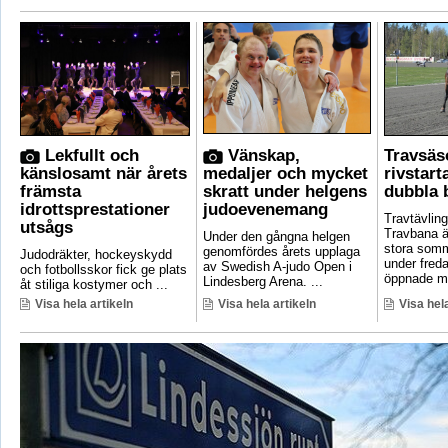
Lekfullt och
Vänskap,
Travsä
känslosamt när årets
medaljer och mycket
rivstar
främsta
skratt under helgens
dubbla 
idrottsprestationer
judoevenemang
Travtävlin
utsågs
Travbana är
Under den gångna helgen
stora som
genomfördes årets upplaga
Judodräkter, hockeyskydd
under fred
av Swedish A-judo Open i
och fotbollsskor fick ge plats
öppnade ma
Lindesberg Arena. ...
åt stiliga kostymer och ...
Visa hela artikeln
Visa hela artikeln
Visa hela