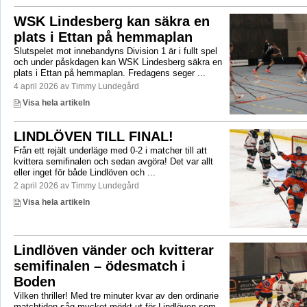
WSK Lindesberg kan säkra en
plats i Ettan på hemmaplan
Slutspelet mot innebandyns Division 1 är i fullt spel
och under påskdagen kan WSK Lindesberg säkra en
plats i Ettan på hemmaplan. Fredagens seger ...
4 april 2026 av Timmy Lundegård
Visa hela artikeln
LINDLÖVEN TILL FINAL!
Från ett rejält underläge med 0-2 i matcher till att
kvittera semifinalen och sedan avgöra! Det var allt
eller inget för både Lindlöven och ...
2 april 2026 av Timmy Lundegård
Visa hela artikeln
Lindlöven vänder och kvitterar
semifinalen – ödesmatch i
Boden
Vilken thriller! Med tre minuter kvar av den ordinarie
matchtiden såg mycket mörkt ut för Lindlöven som