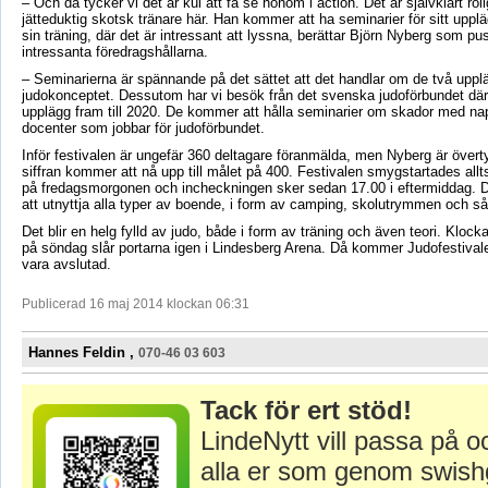
– Och då tycker vi det är kul att få se honom i action. Det är självklart roli
jätteduktig skotsk tränare här. Han kommer att ha seminarier för sitt uppl
sin träning, där det är intressant att lyssna, berättar Björn Nyberg som p
intressanta föredragshållarna.
– Seminarierna är spännande på det sättet att det handlar om de två uppl
judokonceptet. Dessutom har vi besök från det svenska judoförbundet där 
upplägg fram till 2020. De kommer att hålla seminarier om skador med na
docenter som jobbar för judoförbundet.
Inför festivalen är ungefär 360 deltagare föranmälda, men Nyberg är över
siffran kommer att nå upp till målet på 400. Festivalen smygstartades all
på fredagsmorgonen och incheckningen sker sedan 17.00 i eftermiddag. D
att utnyttja alla typer av boende, i form av camping, skolutrymmen och så
Det blir en helg fylld av judo, både i form av träning och även teori. Klock
på söndag slår portarna igen i Lindesberg Arena. Då kommer Judofestival
vara avslutad.
Publicerad 16 maj 2014 klockan 06:31
Hannes Feldin ,
070-46 03 603
Tack för ert stöd!
LindeNytt vill passa på o
alla er som genom swish