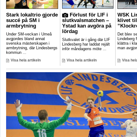
Stark lokaltrio gjorde
Förlust för LIF i
WSK Lin
succé på SM i
slutkvalsmatchen –
klivet ti
armbrytning
Ystad kan avgöra på
”Klockr
lördag
Under SM-veckan i Umeå
Det blev 
avgjordes bland annat
Lindeberg f
Slutkvalet är i gång där LIF
svenska mästerskapen i
klättra i kl
Lindesberg har laddat rejält
armbrytning, där Lindesbergs
man avgjord
inför måndagens möte ...
kommun ...
Visa hela artikeln
Visa hela artikeln
Visa hela