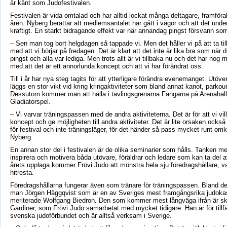
är känt som Judofestivalen.
Festivalen är vida omtalad och har alltid lockat många deltagare, framföral
åren. Nyberg berättar att medlemsantalet har gått i vågor och att det under
kraftigt. En starkt bidragande effekt var när annandag pingst försvann so
– Sen man tog bort helgdagen så tappade vi. Men det håller vi på att ta til
med att vi börjar på fredagen. Det är klart att det inte är lika bra som när
pingst och alla var lediga. Men trots allt är vi tillbaka nu och det har nog 
med att det är ett annorlunda koncept och att vi har förändrat oss.
Till i år har nya steg tagits för att ytterligare förändra evenemanget. Utöve
läggs en stor vikt vid kring kringaktiviteter som bland annat kanot, parkour
Dessutom kommer man att hålla i tävlingsgrenarna Fångarna på Arenahal
Gladiatorspel.
– Vi varvar träningspassen med de andra aktiviteterna. Det är för att vi vill
koncept och ge möjligheten till andra aktiviteter. Det är lite orsaken också ti
för festival och inte träningsläger, för det händer så pass mycket runt omk
Nyberg.
En annan stor del i festivalen är de olika seminarier som hålls. Tanken me
inspirera och motivera båda utövare, föräldrar och ledare som kan ta del av
årets upplaga kommer Frövi Judo att mönstra hela sju föredragshållare, v
hitresta.
Föredragshållarna fungerar även som tränare för träningspassen. Bland de
man Jörgen Häggqvist som är en av Sveriges mest framgångsrika judoka
meriterade Wolfgang Biedron. Den som kommer mest långväga ifrån är sk
Gardiner, som Frövi Judo samarbetat med mycket tidigare. Han är för tillfäl
svenska judoförbundet och är alltså verksam i Sverige.