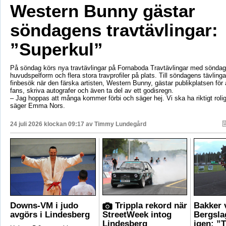
Western Bunny gästar
söndagens travtävlingar:
”Superkul”
På söndag körs nya travtävlingar på Fornaboda Travtävlingar med sönda
huvudspelform och flera stora travprofiler på plats. Till söndagens tävling
finbesök när den färska artisten, Western Bunny, gästar publikplatsen för a
fans, skriva autografer och även ta del av ett godisregn.
– Jag hoppas att många kommer förbi och säger hej. Vi ska ha riktigt roli
säger Emma Nors.
24 juli 2026 klockan 09:17 av
Timmy Lundegård
Downs-VM i judo
Trippla rekord när
Bakker 
avgörs i Lindesberg
StreetWeek intog
Bergsla
Lindesberg
igen: ”T