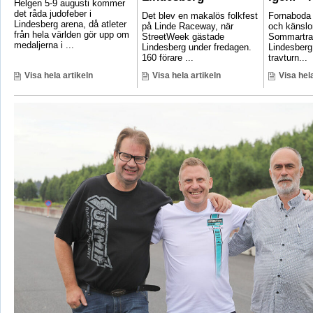
Helgen 5-9 augusti kommer
det råda judofeber i
Det blev en makalös folkfest
Fornaboda 
Lindesberg arena, då atleter
på Linde Raceway, när
och känslo
från hela världen gör upp om
StreetWeek gästade
Sommartrav
medaljerna i ...
Lindesberg under fredagen.
Lindesberg
160 förare ...
travturn...
Visa hela artikeln
Visa hela artikeln
Visa hela