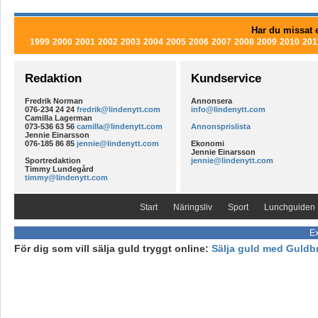
Har du missat e
1999
2000
2001
2002
2003
2004
2005
2006
2007
2008
2009
2010
201
Redaktion
Kundservice
Fredrik Norman
Annonsera
076-234 24 24
fredrik@lindenytt.com
info@lindenytt.com
Camilla Lagerman
073-536 63 56
camilla@lindenytt.com
Annonsprislista
Jennie Einarsson
076-185 86 85
jennie@lindenytt.com
Ekonomi
Jennie Einarsson
Sportredaktion
jennie@lindenytt.com
Timmy Lundegård
timmy@lindenytt.com
Start
Näringsliv
Sport
Lunchguiden
Ex
För dig som vill sälja guld tryggt online:
Sälja guld med Guldb