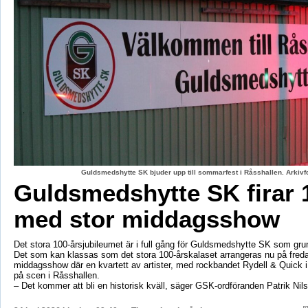
Guldsmedshytte SK bjuder upp till sommarfest i Råsshallen. Arkiv
Guldsmedshytte SK firar 
med stor middagsshow
Det stora 100-årsjubileumet är i full gång för Guldsmedshytte SK som gr
Det som kan klassas som det stora 100-årskalaset arrangeras nu på fred
middagsshow där en kvartett av artister, med rockbandet Rydell & Quick 
på scen i Råsshallen.
– Det kommer att bli en historisk kväll, säger GSK-ordföranden Patrik Nil