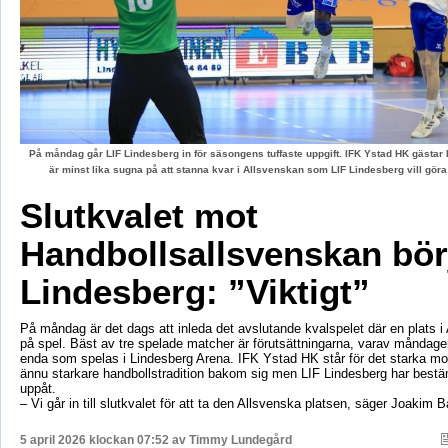
På måndag går LIF Lindesberg in för säsongens tuffaste uppgift. IFK Ystad HK gästa
är minst lika sugna på att stanna kvar i Allsvenskan som LIF Lindesberg vill gör
Slutkvalet mot
Handbollsallsvenskan börj
Lindesberg: ”Viktigt”
På måndag är det dags att inleda det avslutande kvalspelet där en plats i
på spel. Bäst av tre spelade matcher är förutsättningarna, varav måndag
enda som spelas i Lindesberg Arena. IFK Ystad HK står för det starka mo
ännu starkare handbollstradition bakom sig men LIF Lindesberg har bestä
uppåt.
– Vi går in till slutkvalet för att ta den Allsvenska platsen, säger Joakim 
5 april 2026 klockan 07:52 av
Timmy Lundegård