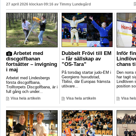
27 april 2026 klockan 09:16 av
Timmy Lundegård
Arbetet med
Dubbelt Frövi till EM
Inför fi
discgolfbanan
– får sällskap av
Lindlöv
fortsätter – invigning
”OS-Tara”
chans ti
i maj
På torsdag startar judo-EM i
Den norra s
Georgiens huvudstad,
har tagit si
Arbetet med Lindesbergs
Tbilisi, där Europas främsta
Lindlöven 
första discgolfbana,
utövare...
position som
Trolltorpets Discgolfbana, är i
full gång och under...
Visa hela artikeln
Visa hela artikeln
Visa hela