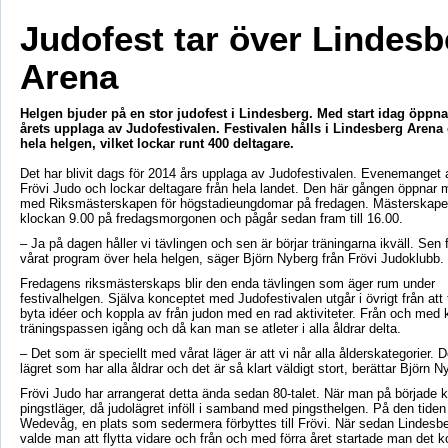
Judofest tar över Lindesb
Arena
Helgen bjuder på en stor judofest i Lindesberg. Med start idag öppn
årets upplaga av Judofestivalen. Festivalen hålls i Lindesberg Arena
hela helgen, vilket lockar runt 400 deltagare.
Det har blivit dags för 2014 års upplaga av Judofestivalen. Evenemanget 
Frövi Judo och lockar deltagare från hela landet. Den här gången öppnar
med Riksmästerskapen för högstadieungdomar på fredagen. Mästerskapen
klockan 9.00 på fredagsmorgonen och pågår sedan fram till 16.00.
– Ja på dagen håller vi tävlingen och sen är börjar träningarna ikväll. Sen f
vårat program över hela helgen, säger Björn Nyberg från Frövi Judoklubb.
Fredagens riksmästerskaps blir den enda tävlingen som äger rum under
festivalhelgen. Själva konceptet med Judofestivalen utgår i övrigt från att
byta idéer och koppla av från judon med en rad aktiviteter. Från och med 
träningspassen igång och då kan man se atleter i alla åldrar delta.
– Det som är speciellt med vårat läger är att vi når alla ålderskategorier. 
lägret som har alla åldrar och det är så klart väldigt stort, berättar Björn N
Frövi Judo har arrangerat detta ända sedan 80-talet. När man på började k
pingstläger, då judolägret inföll i samband med pingsthelgen. På den tiden h
Wedevåg, en plats som sedermera förbyttes till Frövi. När sedan Lindesbe
valde man att flytta vidare och från och med förra året startade man det 