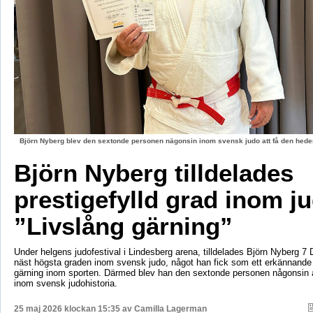
Björn Nyberg blev den sextonde personen nägonsin inom svensk judo att få den hed
Björn Nyberg tilldelades
prestigefylld grad inom j
”Livslång gärning”
Under helgens judofestival i Lindesberg arena, tilldelades Björn Nyberg 7 D
näst högsta graden inom svensk judo, något han fick som ett erkännande f
gärning inom sporten. Därmed blev han den sextonde personen någonsin a
inom svensk judohistoria.
25 maj 2026 klockan 15:35 av
Camilla Lagerman