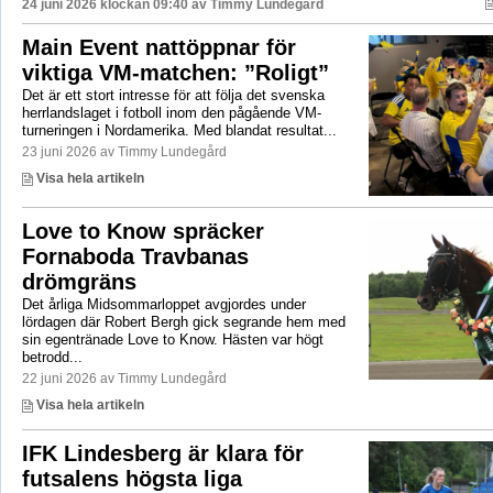
24 juni 2026 klockan 09:40 av
Timmy Lundegård
Main Event nattöppnar för
viktiga VM-matchen: ”Roligt”
Det är ett stort intresse för att följa det svenska
herrlandslaget i fotboll inom den pågående VM-
turneringen i Nordamerika. Med blandat resultat...
23 juni 2026 av Timmy Lundegård
Visa hela artikeln
Love to Know spräcker
Fornaboda Travbanas
drömgräns
Det årliga Midsommarloppet avgjordes under
lördagen där Robert Bergh gick segrande hem med
sin egentränade Love to Know. Hästen var högt
betrodd...
22 juni 2026 av Timmy Lundegård
Visa hela artikeln
IFK Lindesberg är klara för
futsalens högsta liga