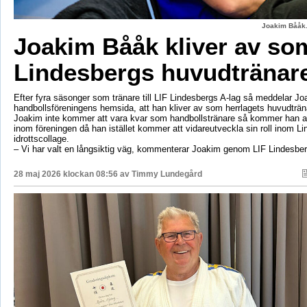
Joakim Bååk.
Joakim Bååk kliver av so
Lindesbergs huvudtränar
Efter fyra säsonger som tränare till LIF Lindesbergs A-lag så meddelar J
handbollsföreningens hemsida, att han kliver av som herrlagets huvudträ
Joakim inte kommer att vara kvar som handbollstränare så kommer han at
inom föreningen då han istället kommer att vidareutveckla sin roll inom L
idrottscollage.
– Vi har valt en långsiktig väg, kommenterar Joakim genom LIF Lindesbe
28 maj 2026 klockan 08:56 av
Timmy Lundegård