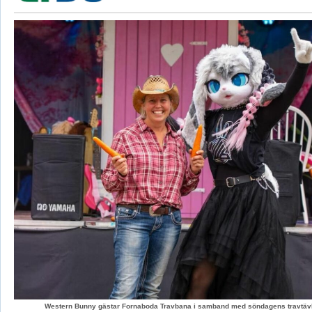
Western Bunny gästar Fornaboda Travbana i samband med söndagens travtävli