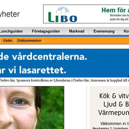
Lunchguiden
Företagsguiden
Marknad
Evenemang
Ko
Väder
Dödsannonser