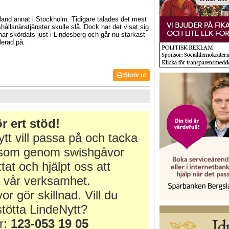
bland annat i Stockholm. Tidigare talades det mest
hållsnäratjänster skulle slå. Dock har det visat sig
ar skördats just i Lindesberg och går nu starkast
lerad på.
Skriv ut
r ert stöd!
tt vill passa på och tacka
r som genom swishgåvor
ttat och hjälpt oss att
 vår verksamhet.
or gör skillnad. Vill du
tötta LindeNytt?
r:
123-053 19 05