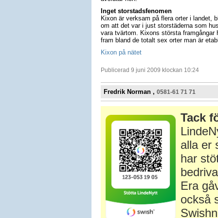
Inget storstadsfenomen
Kixon är verksam på flera orter i landet, 
om att det var i just storstäderna som hus
vara tvärtom. Kixons största framgångar h
fram bland de totalt sex orter man är etab
Kixon på nätet
Publicerad 9 juni 2009 klockan 10:24
Fredrik Norman ,
0581-61 71 71
Tack fö
LindeNy
alla e
har stö
bedriva
Era gåv
också s
Swishn