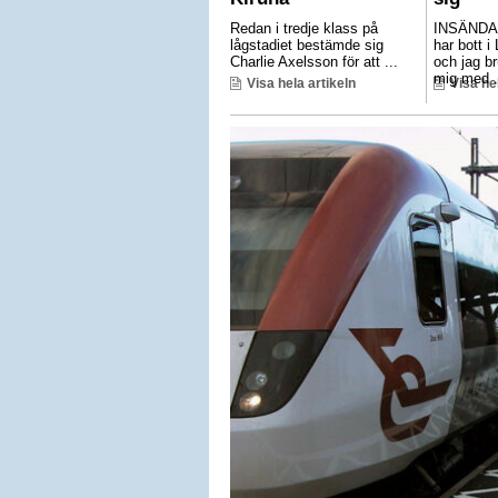
Redan i tredje klass på
INSÄNDA
lågstadiet bestämde sig
har bott i
Charlie Axelsson för att ...
och jag br
mig med .
Visa hela artikeln
Visa he