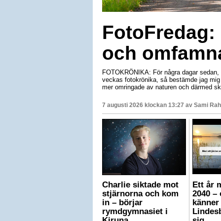
FotoFredag: 
och omfamna
FOTOKRÖNIKA: För några dagar sedan, när
veckas fotokrönika, så bestämde jag mig f
mer omringade av naturen och därmed ska
7 augusti 2026 klockan 13:27 av
Sami Rah
Charlie siktade mot
Ett år 
stjärnorna och kom
2040 – 
in – börjar
känner 
rymdgymnasiet i
Lindes
Kiruna
sig