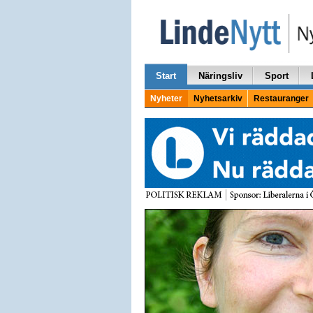
Start
Näringsliv
Sport
Nyheter
Nyhetsarkiv
Restauranger