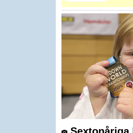
Sextonåriga E