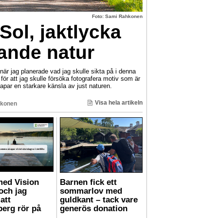
Foto: Sami Rahkonen
Sol, jaktlycka
nde natur
 jag planerade vad jag skulle sikta på i denna
ör att jag skulle försöka fotografera motiv som är
par en starkare känsla av just naturen.
Visa hela artikeln
konen
med Vision
Barnen fick ett
och jag
sommarlov med
att
guldkant – tack vare
berg rör på
generös donation