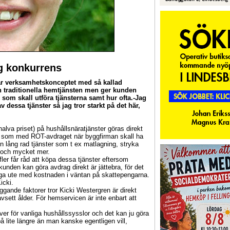
ig konkurrens
ar verksamhetskonceptet med så kallad
n traditionella hemtjänsten men ger kunden
m som skall utföra tjänsterna samt hur ofta.-Jag
v dessa tjänster så jag tror starkt på det här,
alva priset) på hushållsnäratjänster göras direkt
is som med ROT-avdraget när byggfirman skall ha
en lång rad tjänster som t ex matlagning, stryka
lp och mycket mer.
fler får råd att köpa dessa tjänster eftersom
kunden kan göra avdrag direkt är jättebra, för det
igga ute med kostnaden i väntan på skattepengarna.
icki.
ggande faktorer tror Kicki Westergren är direkt
vsett ålder. För hemservicen är inte enbart att
d över för vanliga hushållssysslor och det kan ju göra
 på lite längre än man kanske egentligen vill,