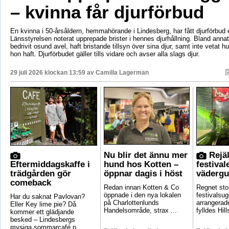
– kvinna får djurförbud
En kvinna i 50-årsåldern, hemmahörande i Lindesberg, har fått djurförbud e
Länsstyrelsen noterat upprepade brister i hennes djurhållning. Bland anna
bedrivit osund avel, haft bristande tillsyn över sina djur, samt inte vetat 
hon haft. Djurförbudet gäller tills vidare och avser alla slags djur.
29 juli 2026 klockan 13:59 av
Camilla Lagerman
Nu blir det ännu mer
Rejäl
Eftermiddagskaffe i
hund hos Kotten –
festival
trädgården gör
öppnar dagis i höst
vädergu
comeback
Redan innan Kotten & Co
Regnet sto
öppnade i den nya lokalen
festivalsug
Har du saknat Pavlovan?
på Charlottenlunds
arrangerade
Eller Key lime pie? Då
Handelsområde, strax ...
fylldes Hill
kommer ett glädjande
besked – Lindesbergs
mysiga sommarcafé p...