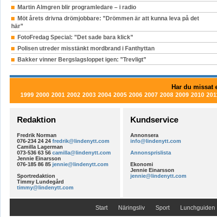
Martin Almgren blir programledare – i radio
Möt årets drivna drömjobbare: ”Drömmen är att kunna leva på det
här”
FotoFredag Special: ”Det sade bara klick”
Polisen utreder misstänkt mordbrand i Fanthyttan
Bakker vinner Bergslagsloppet igen: ”Trevligt”
Har du missat e
1999
2000
2001
2002
2003
2004
2005
2006
2007
2008
2009
2010
201
Redaktion
Kundservice
Fredrik Norman
Annonsera
076-234 24 24
fredrik@lindenytt.com
info@lindenytt.com
Camilla Lagerman
073-536 63 56
camilla@lindenytt.com
Annonsprislista
Jennie Einarsson
076-185 86 85
jennie@lindenytt.com
Ekonomi
Jennie Einarsson
Sportredaktion
jennie@lindenytt.com
Timmy Lundegård
timmy@lindenytt.com
Start
Näringsliv
Sport
Lunchguiden