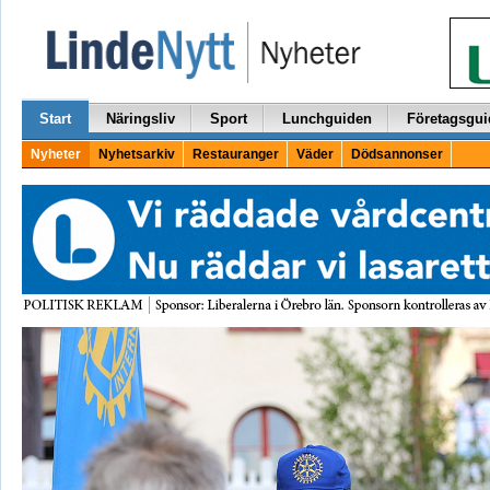
Start
Näringsliv
Sport
Lunchguiden
Företagsgui
Nyheter
Nyhetsarkiv
Restauranger
Väder
Dödsannonser