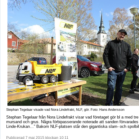
Stephan Tegelaar visade vad Nora Lindefrakt, NLF, gör. Foto: Hans Andersson
Stephan Tegelaar från Nora Lindefrakt visar vad företaget gör bl a med tr
mursand och grus. Några förbipasserande noterade att sanden förvarades i 
Linde-Krukan…” Bakom NLF-platsen står den gigantiska slam- och spolbil
Publicerad 7 maj 2015 klockan 10:11