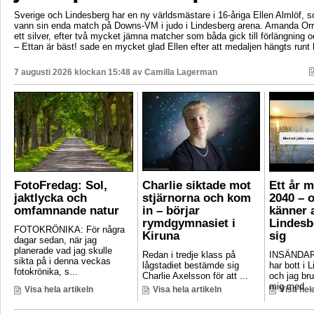
Sverige och Lindesberg har en ny världsmästare i 16-åriga Ellen Almlöf, 
vann sin enda match på Downs-VM i judo i Lindesberg arena. Amanda Orr
ett silver, efter två mycket jämna matcher som båda gick till förlängning
– Ettan är bäst! sade en mycket glad Ellen efter att medaljen hängts runt
7 augusti 2026 klockan 15:48 av
Camilla Lagerman
FotoFredag: Sol,
Charlie siktade mot
Ett år 
jaktlycka och
stjärnorna och kom
2040 – 
omfamnande natur
in – börjar
känner a
rymdgymnasiet i
Lindesb
FOTOKRÖNIKA: För några
Kiruna
sig
dagar sedan, när jag
planerade vad jag skulle
Redan i tredje klass på
INSÄNDAR
sikta på i denna veckas
lågstadiet bestämde sig
har bott i 
fotokrönika, s...
Charlie Axelsson för att ...
och jag bru
mig med ..
Visa hela artikeln
Visa hela artikeln
Visa hela