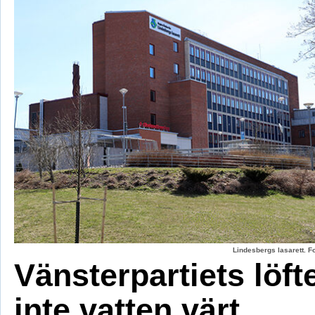
Lindesbergs lasarett. F
Vänsterpartiets löft
inte vatten värt