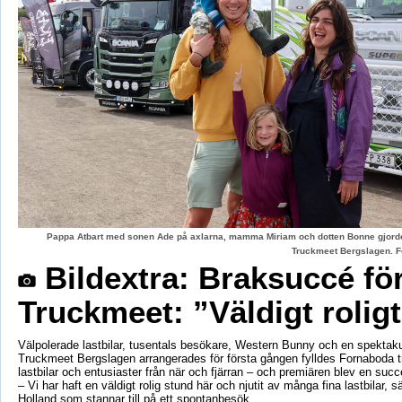
Pappa Atbart med sonen Ade på axlarna, mamma Miriam och dotten Bonne gjord
Truckmeet Bergslagen. F
Bildextra: Braksuccé fö
Truckmeet: ”Väldigt rolig
Välpolerade lastbilar, tusentals besökare, Western Bunny och en spektaku
Truckmeet Bergslagen arrangerades för första gången fylldes Fornaboda 
lastbilar och entusiaster från när och fjärran – och premiären blev en succ
– Vi har haft en väldigt rolig stund här och njutit av många fina lastbilar, s
Holland som stannar till på ett spontanbesök.