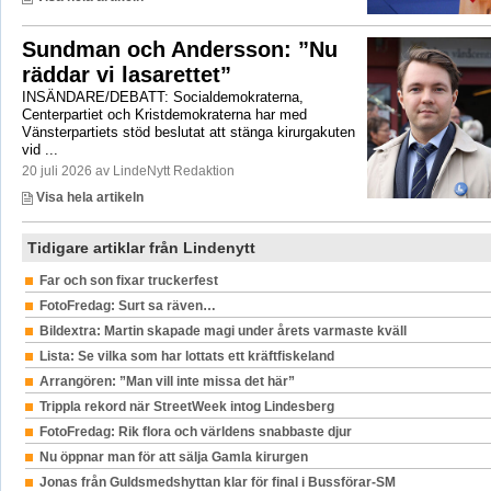
Sundman och Andersson: ”Nu
räddar vi lasarettet”
INSÄNDARE/DEBATT: Socialdemokraterna,
Centerpartiet och Kristdemokraterna har med
Vänsterpartiets stöd beslutat att stänga kirurgakuten
vid ...
20 juli 2026 av LindeNytt Redaktion
Visa hela artikeln
Tidigare artiklar från Lindenytt
Far och son fixar truckerfest
FotoFredag: Surt sa räven…
Bildextra: Martin skapade magi under årets varmaste kväll
Lista: Se vilka som har lottats ett kräftfiskeland
Arrangören: ”Man vill inte missa det här”
Trippla rekord när StreetWeek intog Lindesberg
FotoFredag: Rik flora och världens snabbaste djur
Nu öppnar man för att sälja Gamla kirurgen
Jonas från Guldsmedshyttan klar för final i Bussförar-SM