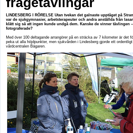
frågetävlingar
LINDESBERG I RÖRELSE Utan tvekan det galnaste upptåget på Str
var de sjukgymnasier, arbetsterapeuter och andra anställda från lasa
klätt sig så att ingen kunde undgå dem. Kanske de vinner tävlingen – 
fotograferade?
Med över 100 deltagande arrangörer på en sträcka av 7 kilometer är det förs
peka ut alla höjdpunkter, men sjukvården i Lindesberg gjorde ett ordentlig
vårdcentralen Bägaren.