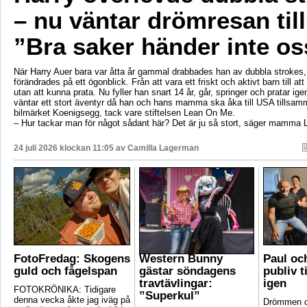
– nu väntar drömresan til
”Bra saker händer inte os
När Harry Auer bara var åtta år gammal drabbades han av dubbla strokes, 
förändrades på ett ögonblick. Från att vara ett friskt och aktivt barn till att si
utan att kunna prata. Nu fyller han snart 14 år, går, springer och pratar ige
väntar ett stort äventyr då han och hans mamma ska åka till USA tillsa
bilmärket Koenigsegg, tack vare stiftelsen Lean On Me.
– Hur tackar man för något sådant här? Det är ju så stort, säger mamma 
24 juli 2026 klockan 11:05 av
Camilla Lagerman
FotoFredag: Skogens
Western Bunny
Paul oc
guld och fågelspan
gästar söndagens
publiv t
travtävlingar:
igen
FOTOKRÖNIKA: Tidigare
”Superkul”
denna vecka åkte jag iväg på
Drömmen om