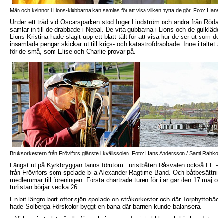
Män och kvinnor i Lions-klubbarna kan samlas för att visa vilken nytta de gör. Foto: Ha
Under ett träd vid Oscarsparken stod Inger Lindström och andra från Röd
samlar in till de drabbade i Nepal. De vita gubbarna i Lions och de gulkläd
Lions Kristina hade slagit upp ett blått tält för att visa hur de ser ut som 
insamlade pengar skickar ut till krigs- och katastrofdrabbade. Inne i tälte
för de små, som Elise och Charlie provar på.
Bruksorkestern från Frövifors glänste i kvällssolen.
Foto: Hans Andersson / Sami Rahk
Längst ut på Kyrkbryggan fanns förutom Turistbåten Råsvalen också FF 
från Frövifors som spelade bl a Alexander Ragtime Band. Och båtbesättn
medlemmar till föreningen. Första chartrade turen för i år går den 17 maj oc
turlistan börjar vecka 26.
En bit längre bort efter sjön spelade en stråkorkester och där Torphytteb
hade Solberga Förskolor byggt en bana där barnen kunde balansera.