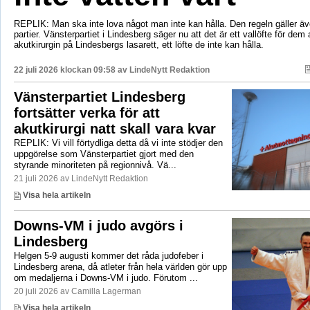
REPLIK: Man ska inte lova något man inte kan hålla. Den regeln gäller äve
partier. Vänsterpartiet i Lindesberg säger nu att det är ett vallöfte för dem 
akutkirurgin på Lindesbergs lasarett, ett löfte de inte kan hålla.
22 juli 2026 klockan 09:58 av
LindeNytt Redaktion
Vänsterpartiet Lindesberg
fortsätter verka för att
akutkirurgi natt skall vara kvar
REPLIK: Vi vill förtydliga detta då vi inte stödjer den
uppgörelse som Vänsterpartiet gjort med den
styrande minoriteten på regionnivå. Vä...
21 juli 2026 av LindeNytt Redaktion
Visa hela artikeln
Downs-VM i judo avgörs i
Lindesberg
Helgen 5-9 augusti kommer det råda judofeber i
Lindesberg arena, då atleter från hela världen gör upp
om medaljerna i Downs-VM i judo. Förutom ...
20 juli 2026 av Camilla Lagerman
Visa hela artikeln