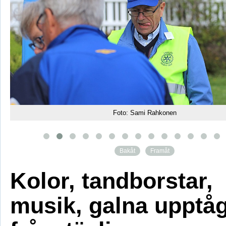
Foto: Sami Rahkonen
Bakåt
Framåt
Kolor, tandborstar,
musik, galna upptå