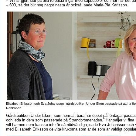
– Vi har gjort slut på alla förpackningar med såpbubblor och här har det p
– 600, så det blir nog något nästa år också, sade Maria-Pia Karlsson.
Elisabeth Eriksson och Eva Johansson i gårdsbutiken Under Eken passade på att ha öp
Rahkonen
Gårdsbutiken Under Eken, som normalt bara har öppet på lördagar passad
och leda in dem som passerade på Strandpromenaden.” Här säljer vi fin
vill ha men som kanske inte är så nödvändiga, sade Eva Johansson och 
med Elisabeth Eriksson de vita krukorna som är de som är väldigt populär