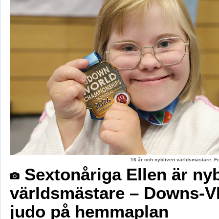
16 år och nybliven världsmästare. F
Sextonåriga Ellen är ny
världsmästare – Downs-V
judo på hemmaplan