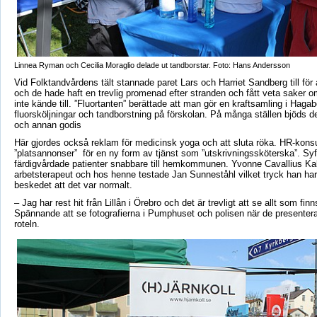
Linnea Ryman och Cecilia Moraglio delade ut tandborstar. Foto: Hans Andersson
Vid Folktandvårdens tält stannade paret Lars och Harriet Sandberg till för 
och de hade haft en trevlig promenad efter stranden och fått veta saker 
inte kände till. ”Fluortanten” berättade att man gör en kraftsamling i Haga
fluorsköljningar och tandborstning på förskolan. På många ställen bjöds det
och annan godis
Här gjordes också reklam för medicinsk yoga och att sluta röka. HR-konsu
”platsannonser” för en ny form av tjänst som ”utskrivningssköterska”. Syft
färdigvårdade patienter snabbare till hemkommunen. Yvonne Cavallius Kall
arbetsterapeut och hos henne testade Jan Sunneståhl vilket tryck han har
beskedet att det var normalt.
– Jag har rest hit från Lillån i Örebro och det är trevligt att se allt som fi
Spännande att se fotografierna i Pumphuset och polisen när de presenter
roteln.