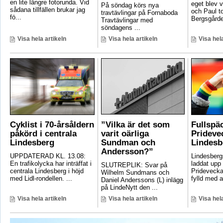
en lite längre fotorunda. Vid
eget blev v
På söndag körs nya
sådana tillfällen brukar jag
och Paul t
travtävlingar på Fornaboda
fö...
Bergsgården
Travtävlingar med
söndagens ...
Visa hela artikeln
Visa hela artikeln
Visa hela
Cyklist i 70-årsåldern
”Vilka är det som
Fullspä
påkörd i centrala
varit oärliga
Pridevec
Lindesberg
Sundman och
Lindesb
Andersson?”
UPPDATERAD KL. 13.08:
Lindesber
En trafikolycka har inträffat i
laddat upp 
SLUTREPLIK: Svar på
centrala Lindesberg i höjd
Pridevecka
Wilhelm Sundmans och
med Lidl-rondellen. ...
fylld med ak
Daniel Anderssons (L) inlägg
på LindeNytt den ...
Visa hela artikeln
Visa hela artikeln
Visa hela