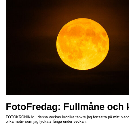
FotoFredag: Fullmåne och 
FOTOKRÖNIKA: I denna veckas krönika tänkte jag fortsätta på mitt bla
olika motiv som jag lyckats fånga under veckan.