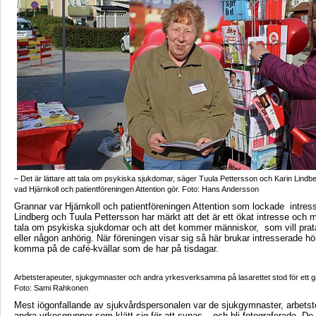
– Det är lättare att tala om psykiska sjukdomar, säger Tuula Pettersson och Karin Lindb
vad Hjärnkoll och patientföreningen Attention gör. Foto: Hans Andersson
Grannar var Hjärnkoll och patientföreningen Attention som lockade intres
Lindberg och Tuula Pettersson har märkt att det är ett ökat intresse och m
tala om psykiska sjukdomar och att det kommer människor, som vill prat
eller någon anhörig. När föreningen visar sig så här brukar intresserade hör
komma på de café-kvällar som de har på tisdagar.
Arbetsterapeuter, sjukgymnaster och andra yrkesverksamma på lasarettet stod för ett ga
Foto: Sami Rahkonen
Mest iögonfallande av sjukvårdspersonalen var de sjukgymnaster, arbetst
andra yrkesgrupper som klätt sig för att synas – och bli fotograferade. De