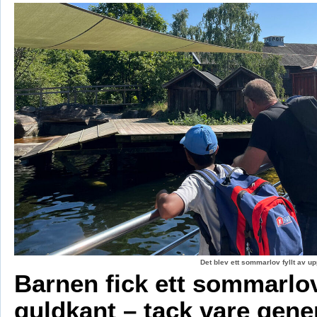
Det blev ett sommarlov fyllt av up
Barnen fick ett sommarl
guldkant – tack vare gene