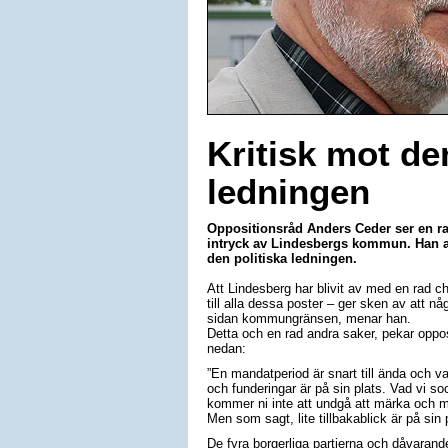
Kritisk mot de
ledningen
Oppositionsråd Anders Ceder ser en r
intryck av Lindesbergs kommun. Han anse
den politiska ledningen.
Att Lindesberg har blivit av med en rad c
till alla dessa poster – ger sken av att nå
sidan kommungränsen, menar han.
Detta och en rad andra saker, pekar opposi
nedan:
”En mandatperiod är snart till ända och va
och funderingar är på sin plats. Vad vi 
kommer ni inte att undgå att märka och må
Men som sagt, lite tillbakablick är på sin
De fyra borgerliga partierna och dåvaran