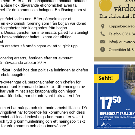
n hem. Efter att en handplockad kandidat tackade
i malpåse fick dåvarande ekonomichef även ta
f för de kommunala bolagen. En lösning som vi
gsrådet lades ned. Efter påtryckningar att
n en ekonomisk förening som från början var dömd
fogenheter inte klargjordes från början.
 Dessa tjänster har inte ersatts på ett fullständigt
h besöksnäringar haltat liksom det viktiga
et.
ta ersattes så småningom av att vi gick upp
onering ersatts, återigen efter ett avbrutet
ör närvarande arbetar 20 %.
åkat i onåd hos den politiska ledningen är chefen
rbetsuppgifter.
ga rekryteringar då personalchefen och chefen för
pension runt kommande årsskifte. Utformningen av
 har varit minst sagt knapphändig och någon
 för detta, har det inte varit trots att vi från
 vi har många och skiftande arbetstillfällen. Då
äringslivet har förtroende för kommunen och dess
oendet att leda Lindesbergs kommun efter valet i
och tydlig kommunledning och ett näringspolitiskt
ing för vår kommun och dess innevånare.”