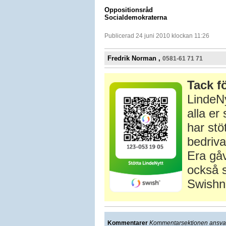
Oppositionsråd
Socialdemokraterna
Publicerad 24 juni 2010 klockan 11:26
Fredrik Norman ,
0581-61 71 71
Tack fö
LindeNy
alla e
har stö
bedriva
Era gåv
också s
Swishn
Kommentarer
Kommentarsektionen ansvarar