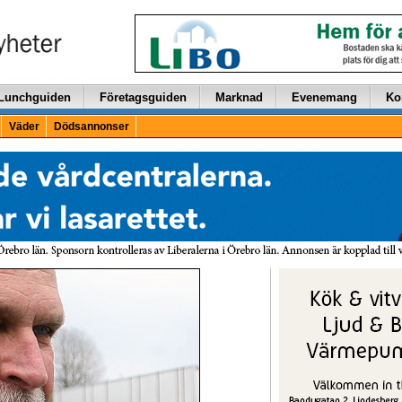
Lunchguiden
Företagsguiden
Marknad
Evenemang
Ko
Väder
Dödsannonser