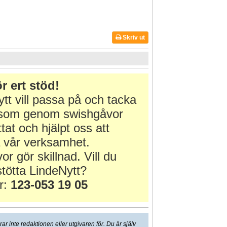
Skriv ut
r ert stöd!
tt vill passa på och tacka
r som genom swishgåvor
ttat och hjälpt oss att
 vår verksamhet.
or gör skillnad. Vill du
tötta LindeNytt?
r:
123-053 19 05
 inte redaktionen eller utgivaren för. Du är själv