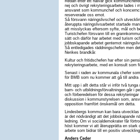
Redan efter ett halvår gick kommunchefe
nej och övrigt rekryteringsarbete lades 
ansvaret som kommunchef och koncernche
reserverade oss emot.
Så försvann näringslivschef och utvecklin
återuppta näringslivsarbetet startade ma
att misslyckas eftersom syfte, mål och be
Turistchefen försvann till en grannkommun.
sätt och därför har arbetet med turism oc
jobbskapande arbetet gentemot näringsliv
Så entledigades räddningschefen men det
Nerikes brandkår.
Kultur och fritidschefen har efter sin pensi
rekryteringsarbete, med en konsult som f
Senast i raden av kommunala chefer som r
för BMB som nu kommer att gå till andra a
Mitt upp i allt detta står vi inför två tun
barn- och utbildningsförvaltningen går i 
och förberedelsen för dessa rekryteringar
diskussion i kommunstyrelsen som, ansvarar
opposition framfört önskemål om detta.
Lindesbergs kommun kan bara utvecklas om
är det nödvändigt att det jobbskapande n
ledning. Om vi socialdemokrater får förtr
höst kommer vi att återupprätta en stark 
arbete som bidrar till en positiv utveckl
Anders Ceder