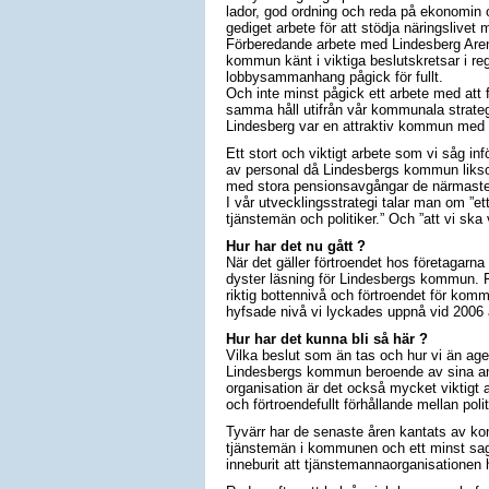
lador, god ordning och reda på ekonomin oc
gediget arbete för att stödja näringslivet
Förberedande arbete med Lindesberg Aren
kommun känt i viktiga beslutskretsar i r
lobbysammanhang pågick för fullt.
Och inte minst pågick ett arbete med att f
samma håll utifrån vår kommunala strateg
Lindesberg var en attraktiv kommun med 
Ett stort och viktigt arbete som vi såg i
av personal då Lindesbergs kommun likso
med stora pensionsavgångar de närmaste
I vår utvecklingsstrategi talar man om ”ett
tjänstemän och politiker.” Och ”att vi ska 
Hur har det nu gått ?
När det gäller förtroendet hos företagarna
dyster läsning för Lindesbergs kommun. Fö
riktig bottennivå och förtroendet för komm
hyfsade nivå vi lyckades uppnå vid 2006 
Hur har det kunna bli så här ?
Vilka beslut som än tas och hur vi än age
Lindesbergs kommun beroende av sina anst
organisation är det också mycket viktigt at
och förtroendefullt förhållande mellan pol
Tyvärr har de senaste åren kantats av kon
tjänstemän i kommunen och ett minst sag
inneburit att tjänstemannaorganisationen h