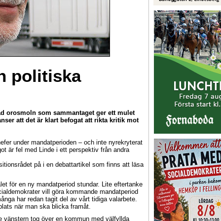
n politiska
ad orosmoln som sammantaget ger ett mulet
r att det är klart befogat att rikta kritik mot
hefer under mandatperioden – och inte nyrekryterat
got är fel med Linde i ett perspektiv från andra
tionsrådet på i en debattartikel som finns att läsa
let för en ny mandatperiod stundar. Lite eftertanke
socialdemokrater vill göra kommande mandatperiod
nga har redan tagit del av vårt tidiga valarbete.
 plats när man ska blicka framåt.
de vänstern tog över en kommun med välfyllda