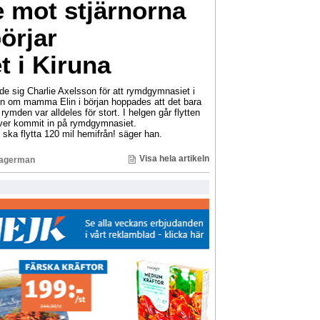
e mot stjärnorna
örjar
 i Kiruna
de sig Charlie Axelsson för att rymdgymnasiet i
en om mamma Elin i början hoppades att det bara
 rymden var alldeles för stort. I helgen går flytten
lever kommit in på rymdgymnasiet.
jag ska flytta 120 mil hemifrån! säger han.
Visa hela artikeln
Lagerman