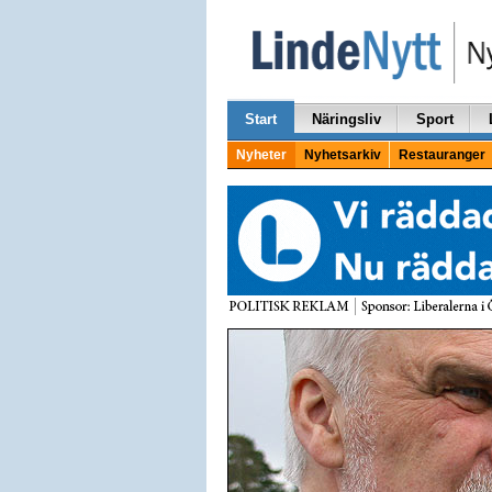
Start
Näringsliv
Sport
Nyheter
Nyhetsarkiv
Restauranger