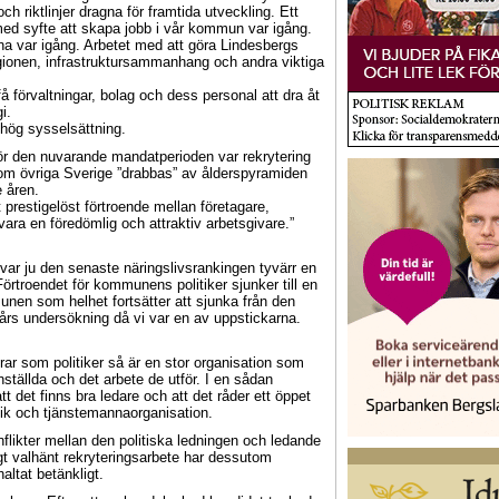
h riktlinjer dragna för framtida utveckling. Ett
 med syfte att skapa jobb i vår kommun var igång.
a var igång. Arbetet med att göra Lindesbergs
egionen, infrastruktursammanhang och andra viktiga
å förvaltningar, bolag och dess personal att dra åt
i.
hög sysselsättning.
nför den nuvarande mandatperioden var rekrytering
m övriga Sverige ”drabbas” av ålderspyramiden
 åren.
 prestigelöst förtroende mellan företagare,
vara en föredömlig och attraktiv arbetsgivare.”
 var ju den senaste näringslivsrankingen tyvärr en
rtroendet för kommunens politiker sjunker till en
unen som helhet fortsätter att sjunka från den
års undersökning då vi var en av uppstickarna.
rar som politiker så är en stor organisation som
ällda och det arbete de utför. I en sådan
t det finns bra ledare och att det råder ett öppet
itik och tjänstemannaorganisation.
flikter mellan den politiska ledningen och ledande
t valhänt rekryteringsarbete har dessutom
altat betänkligt.