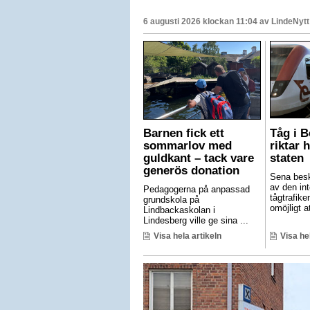
6 augusti 2026 klockan 11:04 av
LindeNytt
Barnen fick ett
Tåg i 
sommarlov med
riktar 
guldkant – tack vare
staten
generös donation
Sena besk
av den int
Pedagogerna på anpassad
tågtrafike
grundskola på
omöjligt at
Lindbackaskolan i
Lindesberg ville ge sina ...
Visa hela artikeln
Visa he