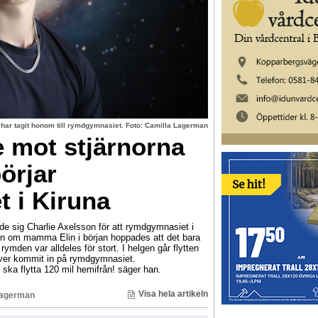
 har tagit honom till rymdgymnasiet. Foto: Camilla Lagerman
e mot stjärnorna
örjar
 i Kiruna
de sig Charlie Axelsson för att rymdgymnasiet i
en om mamma Elin i början hoppades att det bara
 rymden var alldeles för stort. I helgen går flytten
lever kommit in på rymdgymnasiet.
jag ska flytta 120 mil hemifrån! säger han.
Visa hela artikeln
Lagerman