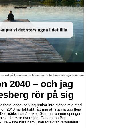
lustrerat på kommunens hemsida. Foto: Lindesbergs kommun
on 2040 – och jag
esberg rör på sig
sberg länge, och jag brukar inte slänga mig med
ion 2040 har faktiskt fått mig att stanna upp flera
 Det märks i små saker. Som när barnen springer
r så det ekar över sjön. Generation Pep-
 ute – inte bara barn, utan föräldrar, farföräldrar