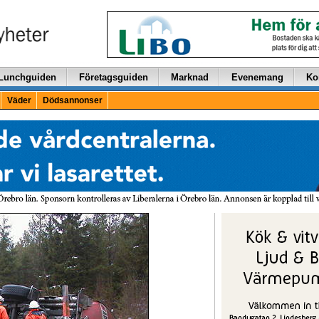
Lunchguiden
Företagsguiden
Marknad
Evenemang
Ko
Väder
Dödsannonser