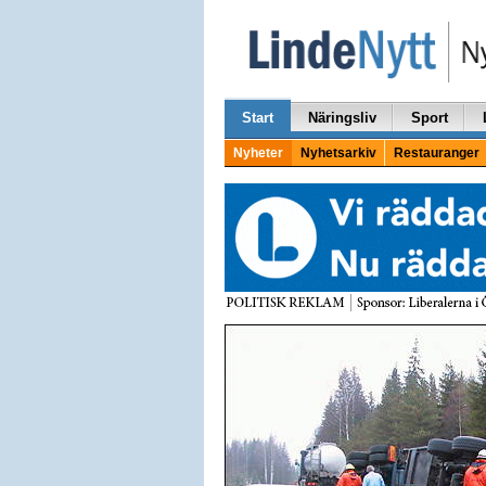
Start
Näringsliv
Sport
Nyheter
Nyhetsarkiv
Restauranger