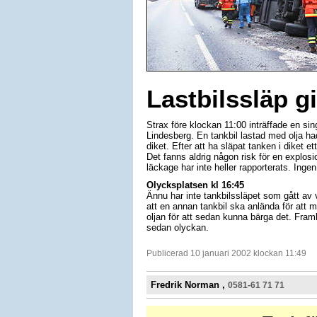
Lastbilssläp gi
Strax före klockan 11:00 inträffade en si
Lindesberg. En tankbil lastad med olja hade
diket. Efter att ha släpat tanken i diket e
Det fanns aldrig någon risk för en explosi
läckage har inte heller rapporterats. Inge
Olycksplatsen kl 16:45
Ännu har inte tankbilssläpet som gått av
att en annan tankbil ska anlända för att
oljan för att sedan kunna bärga det. Fram
sedan olyckan.
Publicerad 10 januari 2002 klockan 11:49
Fredrik Norman ,
0581-61 71 71