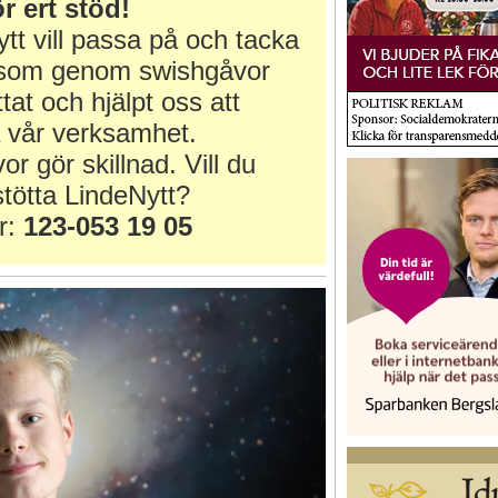
r ert stöd!
tt vill passa på och tacka
r som genom swishgåvor
ttat och hjälpt oss att
 vår verksamhet.
or gör skillnad. Vill du
tötta LindeNytt?
r:
123-053 19 05