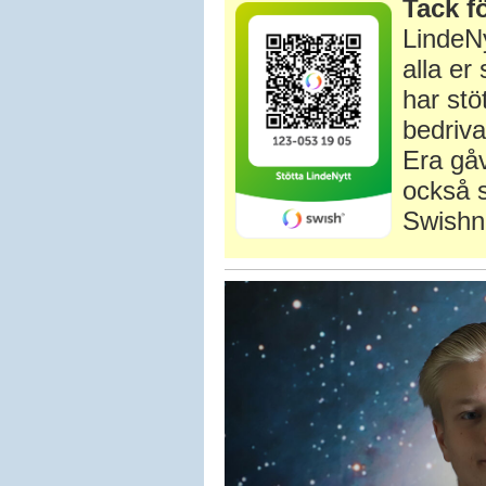
Tack fö
LindeNy
alla e
har stö
bedriva
Era gåv
också s
Swishn