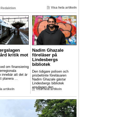
Visa hela artikeln
 Redaktion
Bergslagen
Nadim Ghazale
hård kritik mot
föreläser på
Lindesbergs
bibliotek
ed om finansiering
erregionala
Den tidigare polisen och
n innebär att det är
prisbelönte föreläsaren
t planera ...
Nadim Ghazale gästar
Lindesbergs bibliotek
onsdagen den ...
la artikeln
Visa hela artikeln