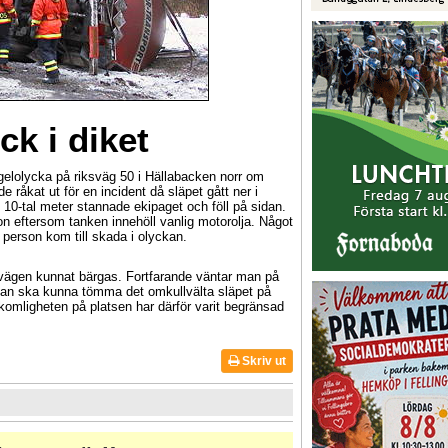
ck i diket
ngelolycka på riksväg 50 i Hällabacken norr om
 råkat ut för en incident då släpet gått ner i
tt 10-tal meter stannade ekipaget och föll på sidan.
on eftersom tanken innehöll vanlig motorolja. Något
n person kom till skada i olyckan.
 vägen kunnat bärgas. Fortfarande väntar man på
 man ska kunna tömma det omkullvälta släpet på
komligheten på platsen har därför varit begränsad
Skriv ut