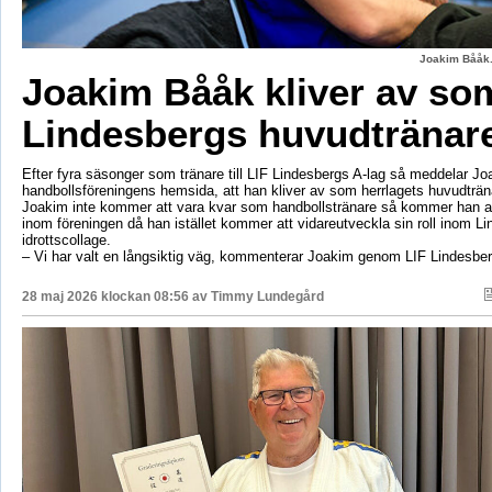
Joakim Bååk.
Joakim Bååk kliver av so
Lindesbergs huvudtränar
Efter fyra säsonger som tränare till LIF Lindesbergs A-lag så meddelar J
handbollsföreningens hemsida, att han kliver av som herrlagets huvudträ
Joakim inte kommer att vara kvar som handbollstränare så kommer han at
inom föreningen då han istället kommer att vidareutveckla sin roll inom L
idrottscollage.
– Vi har valt en långsiktig väg, kommenterar Joakim genom LIF Lindesbe
28 maj 2026 klockan 08:56 av
Timmy Lundegård