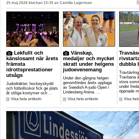
25 maj 2026 klockan 15:35 av
Camilla Lagerman
Lekfullt och
Vänskap,
Travsä
känslosamt när årets
medaljer och mycket
rivstar
främsta
skratt under helgens
dubbla 
idrottsprestationer
judoevenemang
Travtävlin
utsågs
Travbana är
Under den gångna helgen
stora som
genomfördes årets upplaga
Judodräkter, hockeyskydd
under fred
av Swedish A-judo Open i
och fotbollsskor fick ge plats
öppnade ma
Lindesberg Arena. ...
åt stiliga kostymer och ...
Visa hela artikeln
Visa hela artikeln
Visa hela