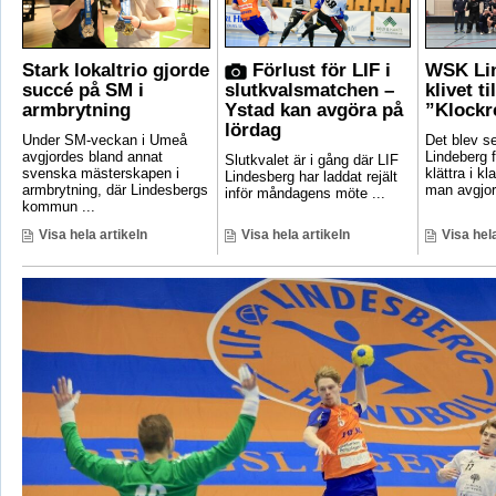
Stark lokaltrio gjorde
Förlust för LIF i
WSK Lin
succé på SM i
slutkvalsmatchen –
klivet ti
armbrytning
Ystad kan avgöra på
”Klockr
lördag
Under SM-veckan i Umeå
Det blev 
avgjordes bland annat
Lindeberg f
Slutkvalet är i gång där LIF
svenska mästerskapen i
klättra i kl
Lindesberg har laddat rejält
armbrytning, där Lindesbergs
man avgjord
inför måndagens möte ...
kommun ...
Visa hela artikeln
Visa hela artikeln
Visa hela