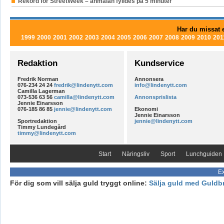
Rekord för StreetWeek – anmälan fylldes på 5 minuter
Har du missat e
1999
2000
2001
2002
2003
2004
2005
2006
2007
2008
2009
2010
201
Redaktion
Kundservice
Fredrik Norman
Annonsera
076-234 24 24
fredrik@lindenytt.com
info@lindenytt.com
Camilla Lagerman
073-536 63 56
camilla@lindenytt.com
Annonsprislista
Jennie Einarsson
076-185 86 85
jennie@lindenytt.com
Ekonomi
Jennie Einarsson
Sportredaktion
jennie@lindenytt.com
Timmy Lundegård
timmy@lindenytt.com
Start
Näringsliv
Sport
Lunchguiden
Ex
För dig som vill sälja guld tryggt online:
Sälja guld med Guldb