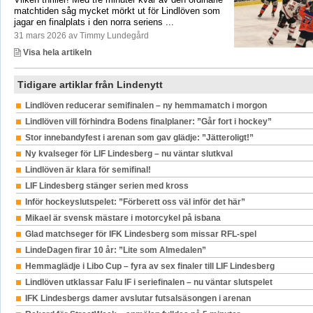
matchtiden såg mycket mörkt ut för Lindlöven som
jagar en finalplats i den norra seriens ...
31 mars 2026 av Timmy Lundegård
Visa hela artikeln
Tidigare artiklar från Lindenytt
Lindlöven reducerar semifinalen – ny hemmamatch i morgon
Lindlöven vill förhindra Bodens finalplaner: ”Går fort i hockey”
Stor innebandyfest i arenan som gav glädje: ”Jätteroligt!”
Ny kvalseger för LIF Lindesberg – nu väntar slutkval
Lindlöven är klara för semifinal!
LIF Lindesberg stänger serien med kross
Inför hockeyslutspelet: ”Förberett oss väl inför det här”
Mikael är svensk mästare i motorcykel på isbana
Glad matchseger för IFK Lindesberg som missar RFL-spel
LindeDagen firar 10 år: ”Lite som Almedalen”
Hemmaglädje i Libo Cup – fyra av sex finaler till LIF Lindesberg
Lindlöven utklassar Falu IF i seriefinalen – nu väntar slutspelet
IFK Lindesbergs damer avslutar futsalsäsongen i arenan