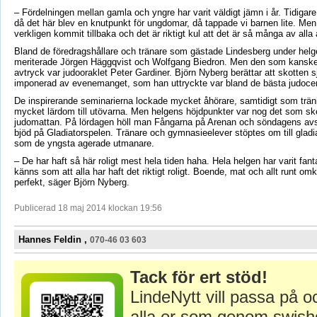
– Fördelningen mellan gamla och yngre har varit väldigt jämn i år. Tidigare
då det här blev en knutpunkt för ungdomar, då tappade vi barnen lite. Men
verkligen kommit tillbaka och det är riktigt kul att det är så många av alla å
Bland de föredragshållare och tränare som gästade Lindesberg under hel
meriterade Jörgen Häggqvist och Wolfgang Biedron. Men den som kanske 
avtryck var judooraklet Peter Gardiner. Björn Nyberg berättar att skotten 
imponerad av evenemanget, som han uttryckte var bland de bästa judocen
De inspirerande seminarierna lockade mycket åhörare, samtidigt som trä
mycket lärdom till utövarna. Men helgens höjdpunkter var nog det som sk
judomattan. På lördagen höll man Fångarna på Arenan och söndagens av
bjöd på Gladiatorspelen. Tränare och gymnasieelever stöptes om till gladia
som de yngsta agerade utmanare.
– De har haft så här roligt mest hela tiden haha. Hela helgen har varit fant
känns som att alla har haft det riktigt roligt. Boende, mat och allt runt omk
perfekt, säger Björn Nyberg.
Publicerad 18 maj 2014 klockan 19:56
Hannes Feldin ,
070-46 03 603
Tack för ert stöd!
LindeNytt vill passa på o
alla er som genom swish