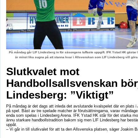
På måndag går LIF Lindesberg in för säsongens tuffaste uppgift. IFK Ystad HK gästa
är minst lika sugna på att stanna kvar i Allsvenskan som LIF Lindesberg vill gör
Slutkvalet mot
Handbollsallsvenskan börj
Lindesberg: ”Viktigt”
På måndag är det dags att inleda det avslutande kvalspelet där en plats i
på spel. Bäst av tre spelade matcher är förutsättningarna, varav måndag
enda som spelas i Lindesberg Arena. IFK Ystad HK står för det starka mo
ännu starkare handbollstradition bakom sig men LIF Lindesberg har bestä
uppåt.
– Vi går in till slutkvalet för att ta den Allsvenska platsen, säger Joakim 