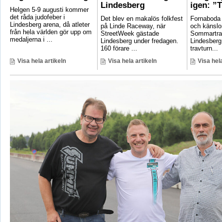
Lindesberg
igen: ”T
Helgen 5-9 augusti kommer
det råda judofeber i
Det blev en makalös folkfest
Fornaboda 
Lindesberg arena, då atleter
på Linde Raceway, när
och känslo
från hela världen gör upp om
StreetWeek gästade
Sommartrav
medaljerna i ...
Lindesberg under fredagen.
Lindesberg
160 förare ...
travturn...
Visa hela artikeln
Visa hela artikeln
Visa hela