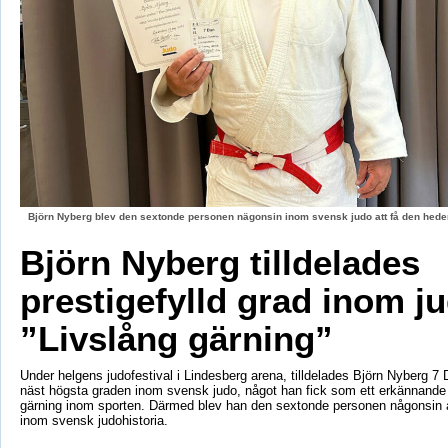
Björn Nyberg blev den sextonde personen nägonsin inom svensk judo att få den hed
Björn Nyberg tilldelades
prestigefylld grad inom j
”Livslång gärning”
Under helgens judofestival i Lindesberg arena, tilldelades Björn Nyberg 7 D
näst högsta graden inom svensk judo, något han fick som ett erkännande f
gärning inom sporten. Därmed blev han den sextonde personen någonsin a
inom svensk judohistoria.