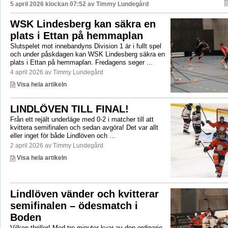
5 april 2026 klockan 07:52 av
Timmy Lundegård
WSK Lindesberg kan säkra en
plats i Ettan på hemmaplan
Slutspelet mot innebandyns Division 1 är i fullt spel
och under påskdagen kan WSK Lindesberg säkra en
plats i Ettan på hemmaplan. Fredagens seger ...
4 april 2026 av Timmy Lundegård
Visa hela artikeln
LINDLÖVEN TILL FINAL!
Från ett rejält underläge med 0-2 i matcher till att
kvittera semifinalen och sedan avgöra! Det var allt
eller inget för både Lindlöven och ...
2 april 2026 av Timmy Lundegård
Visa hela artikeln
Lindlöven vänder och kvitterar
semifinalen – ödesmatch i
Boden
Vilken thriller! Med tre minuter kvar av den ordinarie