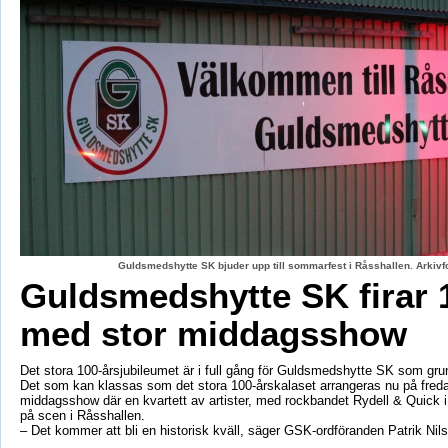
Guldsmedshytte SK bjuder upp till sommarfest i Råsshallen. Arkiv
Guldsmedshytte SK firar 
med stor middagsshow
Det stora 100-årsjubileumet är i full gång för Guldsmedshytte SK som gr
Det som kan klassas som det stora 100-årskalaset arrangeras nu på fred
middagsshow där en kvartett av artister, med rockbandet Rydell & Quick 
på scen i Råsshallen.
– Det kommer att bli en historisk kväll, säger GSK-ordföranden Patrik Nil