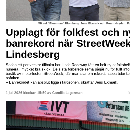
Mikael "Blomman" Blomberg, Jens Ekmark och Peter Hayden. Fo
Upplagt för folkfest och n
banrekord när StreetWeek
Lindesberg
Sedan ett par veckor tillbaka har Linde Raceway fått en helt ny asfaltsbel
numera i mycket bra skick. De sista förberedelserna pågår nu för fullt inf
besök av motorfesten StreetWeek, där man siar om rekordsnabba tider ta
asfalten.
– Banrekordet kan absolut ligga i farozonen, skrattar Jens Ekmark.
1 juli 2026 klockan 15:50 av
Camilla Lagerman