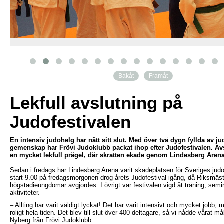
Bakåt
Framåt
Lekfull avslutning på
Judofestivalen
En intensiv judohelg har nått sitt slut. Med över två dygn fyllda av ju
gemenskap har Frövi Judoklubb packat ihop efter Judofestivalen. Avs
en mycket lekfull prägel, där skratten ekade genom Lindesberg Arena
Sedan i fredags har Lindesberg Arena varit skådeplatsen för Sveriges ju
start 9.00 på fredagsmorgonen drog årets Judofestival igång, då Riksmäs
högstadieungdomar avgjordes. I övrigt var festivalen vigd åt träning, semina
aktiviteter.
– Allting har varit väldigt lyckat! Det har varit intensivt och mycket jobb, m
roligt hela tiden. Det blev till slut över 400 deltagare, så vi nådde vårat må
Nyberg från Frövi Judoklubb.