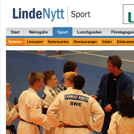
Start
Näringsliv
Sport
Lunchguiden
Företagsgui
Nyheter
Livesport
Nyhetsarkiv
Restauranger
Väder
Dödsanno