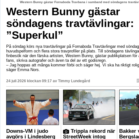
Western Bunny gästar Fornaboda Travbana i samband med söndagens travtävli
Western Bunny gästar
söndagens travtävlingar:
”Superkul”
På söndag körs nya travtävlingar på Fornaboda Travtävlingar med sönda
huvudspelform och flera stora travprofiler på plats. Till söndagens tävling
finbesök när den färska artisten, Western Bunny, gästar publikplatsen för a
fans, skriva autografer och även ta del av ett godisregn.
– Jag hoppas att många kommer förbi och säger hej. Vi ska ha riktigt roli
säger Emma Nors.
24 juli 2026 klockan 09:17 av
Timmy Lundegård
Downs-VM i judo
Trippla rekord när
Bakker 
avgörs i Lindesberg
StreetWeek intog
Bergsla