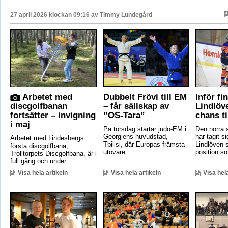
27 april 2026 klockan 09:16 av
Timmy Lundegård
Arbetet med
Dubbelt Frövi till EM
Inför fi
discgolfbanan
– får sällskap av
Lindlöv
fortsätter – invigning
”OS-Tara”
chans ti
i maj
På torsdag startar judo-EM i
Den norra s
Georgiens huvudstad,
har tagit si
Arbetet med Lindesbergs
Tbilisi, där Europas främsta
Lindlöven 
första discgolfbana,
utövare...
position som
Trolltorpets Discgolfbana, är i
full gång och under...
Visa hela artikeln
Visa hela artikeln
Visa hela