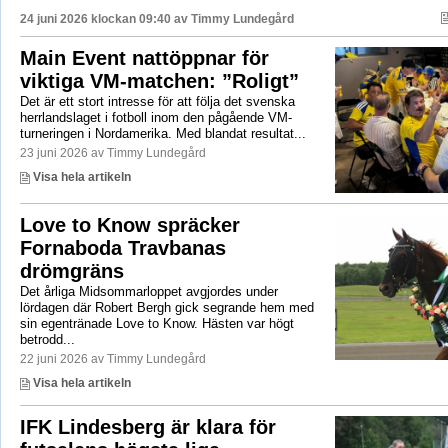
24 juni 2026 klockan 09:40 av
Timmy Lundegård
Main Event nattöppnar för
viktiga VM-matchen: ”Roligt”
Det är ett stort intresse för att följa det svenska
herrlandslaget i fotboll inom den pågående VM-
turneringen i Nordamerika. Med blandat resultat...
23 juni 2026 av Timmy Lundegård
Visa hela artikeln
Love to Know spräcker
Fornaboda Travbanas
drömgräns
Det årliga Midsommarloppet avgjordes under
lördagen där Robert Bergh gick segrande hem med
sin egentränade Love to Know. Hästen var högt
betrodd...
22 juni 2026 av Timmy Lundegård
Visa hela artikeln
IFK Lindesberg är klara för