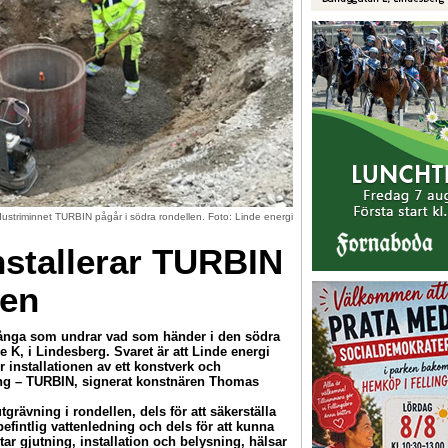
ndustriminnet TURBIN pågår i södra rondellen. Foto: Linde energi
nstallerar TURBIN
len
ga som undrar vad som händer i den södra
e K, i Lindesberg. Svaret är att Linde energi
 installationen av ett konstverk och
ing – TURBIN, signerat konstnären Thomas
tgrävning i rondellen, dels för att säkerställa
efintlig vattenledning och dels för att kunna
ntar gjutning, installation och belysning, hälsar