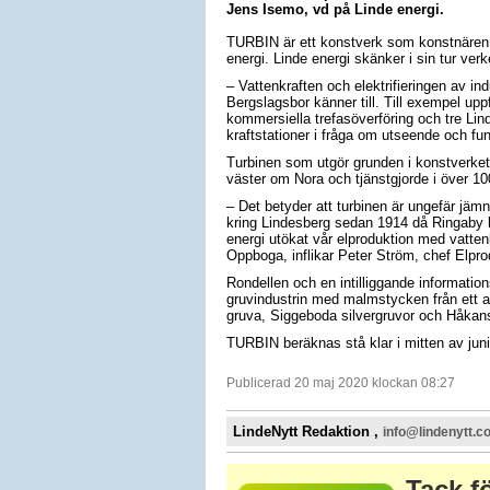
Jens Isemo, vd på Linde energi.
TURBIN är ett konstverk som konstnären
energi. Linde energi skänker i sin tur ver
– Vattenkraften och elektrifieringen av in
Bergslagsbor känner till. Till exempel up
kommersiella trefasöverföring och tre Lin
kraftstationer i fråga om utseende och fu
Turbinen som utgör grunden i konstverket h
väster om Nora och tjänstgjorde i över 1
– Det betyder att turbinen är ungefär jäm
kring Lindesberg sedan 1914 då Ringaby k
energi utökat vår elproduktion med vatten
Oppboga, inflikar Peter Ström, chef Elpro
Rondellen och en intilliggande informati
gruvindustrin med malmstycken från ett an
gruva, Siggeboda silvergruvor och Håkan
TURBIN beräknas stå klar i mitten av juni
Publicerad 20 maj 2020 klockan 08:27
LindeNytt Redaktion ,
info@lindenytt.c
Tack fö