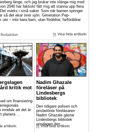
sberg länge, och jag brukar inte slänga mig med
ion 2040 har faktiskt fått mig att stanna upp flera
 Det märks i små saker. Som när barnen springer
r så det ekar över sjön. Generation Pep-
 ute – inte bara barn, utan föräldrar, farföräldrar
Visa hela artikeln
 Redaktion
Bergslagen
Nadim Ghazale
hård kritik mot
föreläser på
Lindesbergs
bibliotek
ed om finansiering
erregionala
Den tidigare polisen och
n innebär att det är
prisbelönte föreläsaren
t planera ...
Nadim Ghazale gästar
Lindesbergs bibliotek
onsdagen den ...
la artikeln
Visa hela artikeln