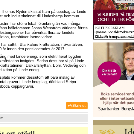
 Thomas Rydén skissat fram på uppdrag av Linde
ket och industriminnet till Lindesbergs kommun.
dustrin har större lokal förankring än vad många
pfann hälleforsaren Jonas Wenström världens första
desbergssöner har påverkat flera av landets
nktion, framhäver Isemo vidare.
ar suttit i Blankafors kraftstation, i Svartälven,
00 år innan den pensionerades år 2017.
nårig med Linde energi, som elektrifierat bygden
raftstation invigdes. Sedan dess har vi på Linde
kraftstationer i Dalkarlshyttan, Bohr, Vedevåg och
duktion på Linde energi.
onsplats kommer dessutom att bära inslag av
tal gruvor i Linde bergslag, däribland Stripa
sboda koppargruvor.
.
Skriv ut
om
r ert stöd!