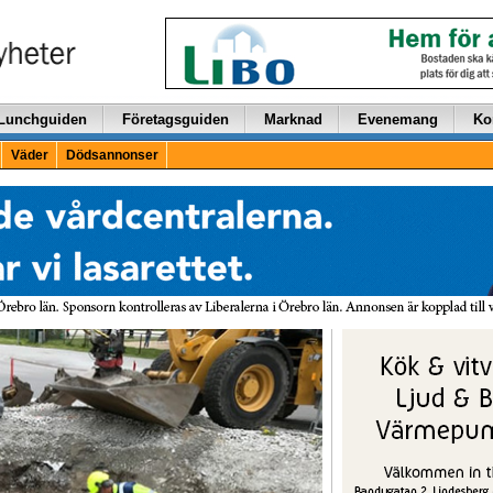
Lunchguiden
Företagsguiden
Marknad
Evenemang
Ko
Väder
Dödsannonser