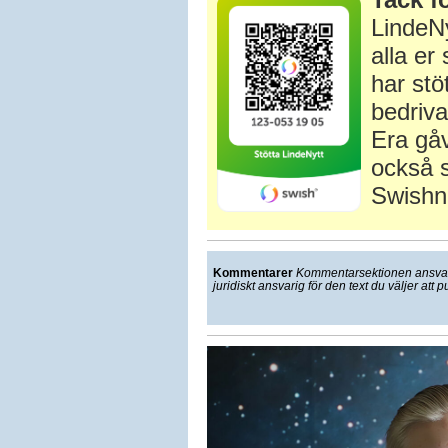
LindeNy
alla e
har stö
bedriva
Era gåv
också s
Swishn
Kommentarer
Kommentarsektionen ansvarar
juridiskt ansvarig för den text du väljer att p