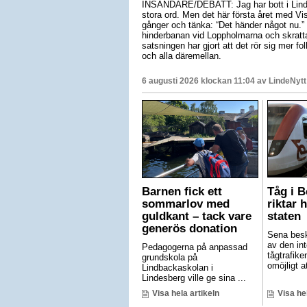
INSÄNDARE/DEBATT: Jag har bott i Linde
stora ord. Men det här första året med Vis
gånger och tänka: “Det händer något nu.”
hinderbanan vid Loppholmarna och skratta
satsningen har gjort att det rör sig mer folk
och alla däremellan.
6 augusti 2026 klockan 11:04 av
LindeNytt
Barnen fick ett
Tåg i 
sommarlov med
riktar 
guldkant – tack vare
staten
generös donation
Sena besk
av den int
Pedagogerna på anpassad
tågtrafike
grundskola på
omöjligt at
Lindbackaskolan i
Lindesberg ville ge sina ...
Visa hela artikeln
Visa he