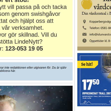
tt vill passa på och tacka
r som genom swishgåvor
ttat och hjälpt oss att
 vår verksamhet.
or gör skillnad. Vill du
tötta LindeNytt?
r:
123-053 19 05
 inte redaktionen eller utgivaren för. Du är själv
ublicera här.