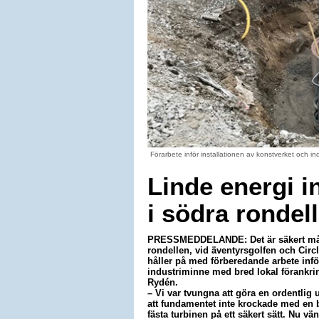
Förarbete inför installationen av konstverket och i
Linde energi i
i södra rondel
PRESSMEDDELANDE: Det är säkert mån
rondellen, vid äventyrsgolfen och Circl
håller på med förberedande arbete inför
industriminne med bred lokal förankr
Rydén.
– Vi var tvungna att göra en ordentlig u
att fundamentet inte krockade med en b
fästa turbinen på ett säkert sätt. Nu vä