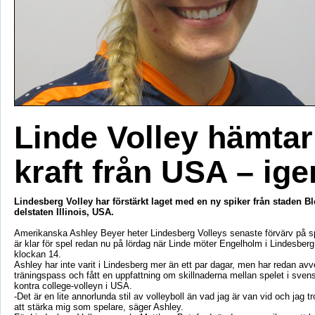
Linde Volley hämtar
kraft från USA – ige
Lindesberg Volley har förstärkt laget med en ny spiker från staden B
delstaten Illinois, USA.
Amerikanska Ashley Beyer heter Lindesberg Volleys senaste förvärv på s
är klar för spel redan nu på lördag när Linde möter Engelholm i Lindesber
klockan 14.
Ashley har inte varit i Lindesberg mer än ett par dagar, men har redan avve
träningspass och fått en uppfattning om skillnaderna mellan spelet i svens
kontra college-volleyn i USA.
-Det är en lite annorlunda stil av volleyboll än vad jag är van vid och jag t
att stärka mig som spelare, säger Ashley.