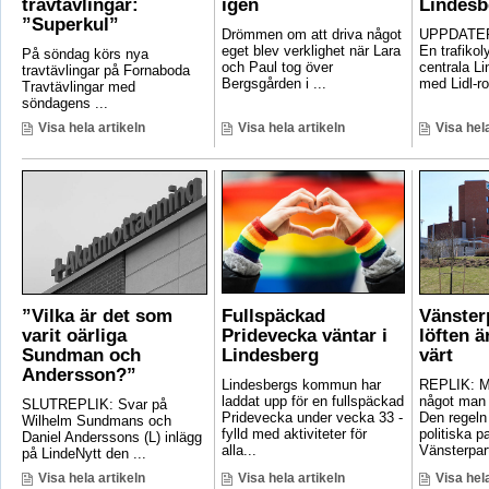
travtävlingar:
igen
Lindesb
”Superkul”
Drömmen om att driva något
UPPDATER
eget blev verklighet när Lara
En trafikoly
På söndag körs nya
och Paul tog över
centrala Li
travtävlingar på Fornaboda
Bergsgården i ...
med Lidl-ro
Travtävlingar med
söndagens ...
Visa hela artikeln
Visa hela artikeln
Visa hela
”Vilka är det som
Fullspäckad
Vänster
varit oärliga
Pridevecka väntar i
löften ä
Sundman och
Lindesberg
värt
Andersson?”
Lindesbergs kommun har
REPLIK: Ma
laddat upp för en fullspäckad
något man 
SLUTREPLIK: Svar på
Pridevecka under vecka 33 -
Den regeln
Wilhelm Sundmans och
fylld med aktiviteter för
politiska pa
Daniel Anderssons (L) inlägg
alla...
Vänsterpart
på LindeNytt den ...
Visa hela artikeln
Visa hela artikeln
Visa hela