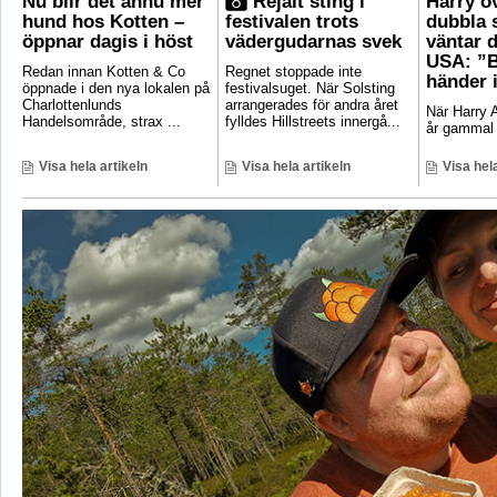
Nu blir det ännu mer
Rejält sting i
Harry ö
hund hos Kotten –
festivalen trots
dubbla 
öppnar dagis i höst
vädergudarnas svek
väntar d
USA: ”B
Redan innan Kotten & Co
Regnet stoppade inte
händer 
öppnade i den nya lokalen på
festivalsuget. När Solsting
Charlottenlunds
arrangerades för andra året
När Harry A
Handelsområde, strax ...
fylldes Hillstreets innergå...
år gammal 
Visa hela artikeln
Visa hela artikeln
Visa hela