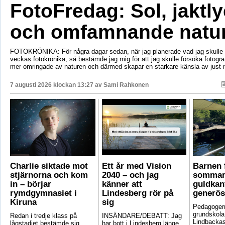
FotoFredag: Sol, jaktl
och omfamnande natu
FOTOKRÖNIKA: För några dagar sedan, när jag planerade vad jag skulle s
veckas fotokrönika, så bestämde jag mig för att jag skulle försöka fotogr
mer omringade av naturen och därmed skapar en starkare känsla av just 
7 augusti 2026 klockan 13:27 av
Sami Rahkonen
Charlie siktade mot
Ett år med Vision
Barnen f
stjärnorna och kom
2040 – och jag
sommar
in – börjar
känner att
guldkant
rymdgymnasiet i
Lindesberg rör på
generös
Kiruna
sig
Pedagoger
grundskola
Redan i tredje klass på
INSÄNDARE/DEBATT: Jag
Lindbackas
lågstadiet bestämde sig
har bott i Lindesberg länge,