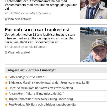
Centerpartiet och Kristdemokraterna har med
Vänsterpartiets stöd beslutat att stänga kirurgakuten
vid ...
20 juli 2026 av LindeNytt Redaktion
Visa hela artikeln
Far och son fixar truckerfest
Det började med en 12-årig lastbilsentusiasts stora
intresse med en stöttande pappa vid sin sida. Det
har nu resulterat i att Lindesberg får ett ...
17 juli 2026 av Jennie Einarsson
Visa hela artikeln
Tidigare artiklar från Lindenytt
FotoFredag: Surt sa räven…
Bildextra: Martin skapade magi under årets varmaste kväll
Lista: Se vilka som har lottats ett kräftfiskeland
Arrangören: ”Man vill inte missa det här”
Trippla rekord när StreetWeek intog Lindesberg
FotoFredag: Rik flora och världens snabbaste djur