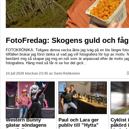
FotoFredag: Skogens guld och fåg
FOTOKRÖNIKA: Tidigare denna vecka åkte jag iväg på en lite längre foto
tillfällen brukar jag först tänka ut vad jag vill fotografera för typ av motiv. 
bestämt mig så skapar jag mig en rutt som är anpassad efter de motiv ja
fotografera. Häng med så får ni se hur det gick…
24 juli 2026 klockan 23:45 av
Sami Rahkonen
Western Bunny
Paul och Lara ger
Cyklist 
gästar söndagens
publiv till ”Hytta”
påkörd i