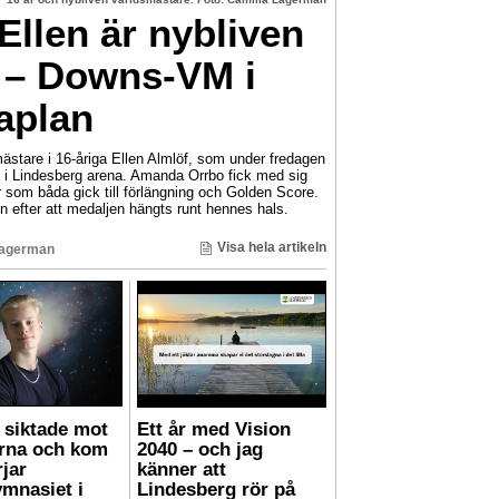
llen är nybliven
 – Downs-VM i
aplan
ästare i 16-åriga Ellen Almlöf, som under fredagen
i Lindesberg arena. Amanda Orrbo fick med sig
r som båda gick till förlängning och Golden Score.
n efter att medaljen hängts runt hennes hals.
Visa hela artikeln
Lagerman
 siktade mot
Ett år med Vision
orna och kom
2040 – och jag
rjar
känner att
mnasiet i
Lindesberg rör på