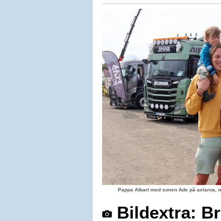
Pappa Atbart med sonen Ade på axlarna, 
Bildextra: B