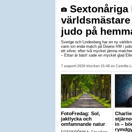
Sextonåriga E
världsmästare
judo på hemm
Sverige och Lindesberg har en ny världsm
vann sin enda match på Downs-VM i judo 
ett silver, efter två mycket jämna matche
– Ettan är bäst! sade en mycket glad Elle
7 augusti 2026 klockan 15:48 av
Camilla 
FotoFredag: Sol,
Charlie
jaktlycka och
stjärn
omfamnande natur
in – bö
rymdgy