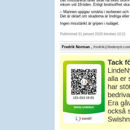
Det misstänkta rånet skall ha skett uto
inkom vid 18-tiden. Enligt brottsoffret sk
– Mannen uppgav smärta i revbenen och i 
Det är oklart om skadorna är lindriga eller 
Ingen misstänkt är gripen i nuläget.
Publicerad 31 januari 2020 klockan 10:11
Fredrik Norman ,
fredrik@lindenytt.co
Tack fö
LindeNy
alla e
har stö
bedriva
Era gåv
också s
Swishn