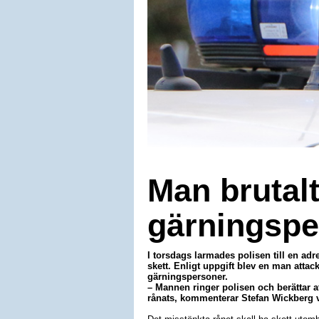
Man brutalt
gärningspe
I torsdags larmades polisen till en adr
skett. Enligt uppgift blev en man attac
gärningspersoner.
– Mannen ringer polisen och berättar a
rånats, kommenterar Stefan Wickberg v