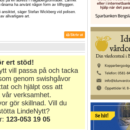
mhus på en adress i Hagabergsområdet. Larmet
a rånarna ha använt någon form av tillhyggen.
ansiktet, säger Stefan Wickberg vid polisen.
av allvarligare art.
Skriv ut
m
r ert stöd!
tt vill passa på och tacka
r som genom swishgåvor
ttat och hjälpt oss att
 vår verksamhet.
or gör skillnad. Vill du
tötta LindeNytt?
r:
123-053 19 05