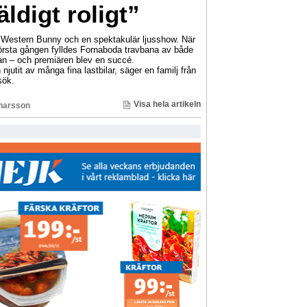
ldigt roligt”
e, Western Bunny och en spektakulär ljusshow. När
örsta gången fylldes Fornaboda travbana av både
rran – och premiären blev en succé.
 njutit av många fina lastbilar, säger en familj från
sök.
Visa hela artikeln
inarsson