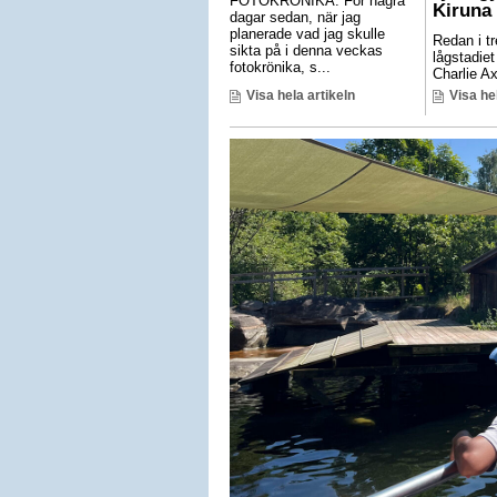
FOTOKRÖNIKA: För några
Kiruna
dagar sedan, när jag
planerade vad jag skulle
Redan i tr
sikta på i denna veckas
lågstadie
fotokrönika, s...
Charlie Ax
Visa hela artikeln
Visa he