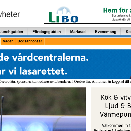
Lunchguiden
Företagsguiden
Marknad
Evenemang
Ko
Väder
Dödsannonser