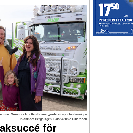
mamma Miriam och dotten Bonne gjorde ett spontanbesök på
Truckmeet Bergslagen. Foto: Jennie Einarsson
raksuccé för