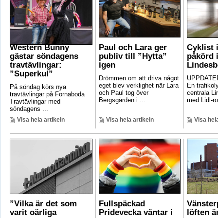
Western Bunny
Paul och Lara ger
Cyklist 
gästar söndagens
publiv till ”Hytta”
påkörd i
travtävlingar:
igen
Lindesb
”Superkul”
Drömmen om att driva något
UPPDATER
eget blev verklighet när Lara
En trafikoly
På söndag körs nya
och Paul tog över
centrala Li
travtävlingar på Fornaboda
Bergsgården i ...
med Lidl-ro
Travtävlingar med
söndagens ...
Visa hela artikeln
Visa hela artikeln
Visa hela
”Vilka är det som
Fullspäckad
Vänster
varit oärliga
Pridevecka väntar i
löften ä