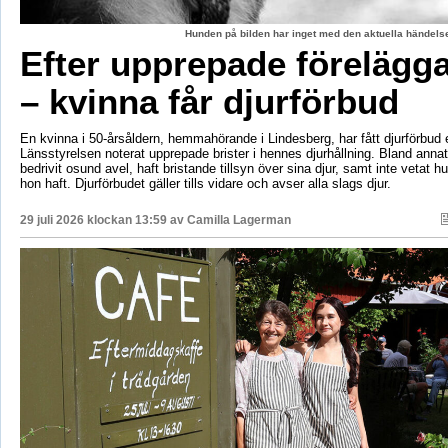
Hunden på bilden har inget med den aktuella händelse
Efter upprepade förelägg
– kvinna får djurförbud
En kvinna i 50-årsåldern, hemmahörande i Lindesberg, har fått djurförbud e
Länsstyrelsen noterat upprepade brister i hennes djurhållning. Bland anna
bedrivit osund avel, haft bristande tillsyn över sina djur, samt inte vetat 
hon haft. Djurförbudet gäller tills vidare och avser alla slags djur.
29 juli 2026 klockan 13:59 av
Camilla Lagerman