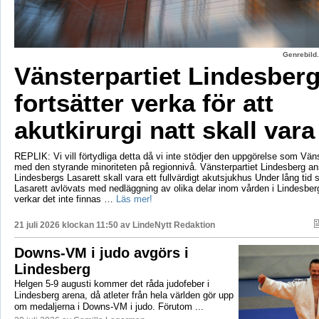
Genrebild.
Vänsterpartiet Lindesber
fortsätter verka för att
akutkirurgi natt skall vara
REPLIK: Vi vill förtydliga detta då vi inte stödjer den uppgörelse som Vänst
med den styrande minoriteten på regionnivå. Vänsterpartiet Lindesberg an
Lindesbergs Lasarett skall vara ett fullvärdigt akutsjukhus Under lång tid
Lasarett avlövats med nedläggning av olika delar inom vården i Lindesberg
verkar det inte finnas …
Läs mer!
21 juli 2026 klockan 11:50 av
LindeNytt Redaktion
Downs-VM i judo avgörs i
Lindesberg
Helgen 5-9 augusti kommer det råda judofeber i
Lindesberg arena, då atleter från hela världen gör upp
om medaljerna i Downs-VM i judo. Förutom ...