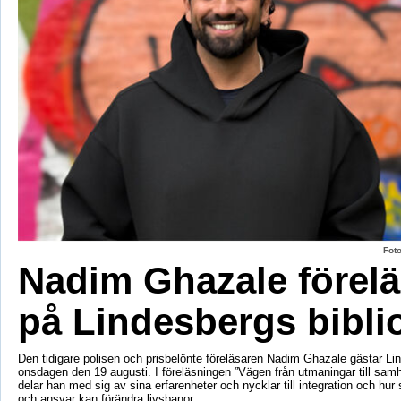
Fot
Nadim Ghazale förelä
på Lindesbergs bibli
Den tidigare polisen och prisbelönte föreläsaren Nadim Ghazale gästar Lin
onsdagen den 19 augusti. I föreläsningen ”Vägen från utmaningar till sa
delar han med sig av sina erfarenheter och nycklar till integration och hur
och ansvar kan förändra livsbanor.