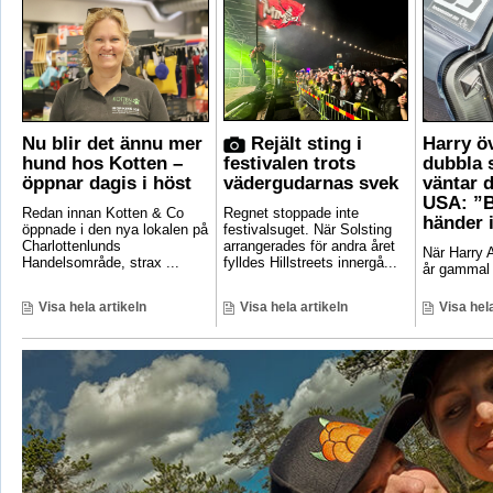
Nu blir det ännu mer
Rejält sting i
Harry ö
hund hos Kotten –
festivalen trots
dubbla 
öppnar dagis i höst
vädergudarnas svek
väntar d
USA: ”B
Redan innan Kotten & Co
Regnet stoppade inte
händer 
öppnade i den nya lokalen på
festivalsuget. När Solsting
Charlottenlunds
arrangerades för andra året
När Harry A
Handelsområde, strax ...
fylldes Hillstreets innergå...
år gammal 
Visa hela artikeln
Visa hela artikeln
Visa hela