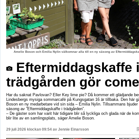
Amelie Boson och Emilia Nylin välkomnar alla till en ny säsong av Eftermiddagskaf
Eftermiddagskaffe 
trädgården gör com
Har du saknat Pavlovan? Eller Key lime pie? Då kommer ett glädjande be
Lindesbergs mysiga sommarcafé på Kungsgatan 16 är tillbaka. Den här g
Boson en ny medarbetare vid sin sida – Emilia Nylin. Tillsammans bjuder de
säsong av ”Eftermiddagskaffe i trädgården”.
– De gäster som har varit här tidigare blir så lyckliga och glada när de ko
blir lite av en samlingsplats, säger Amelie Boson.
29 juli 2026 klockan 09:54 av
Jennie Einarsson