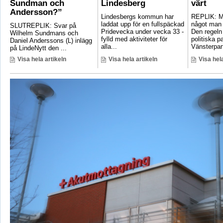
Sundman och
Lindesberg
värt
Andersson?”
Lindesbergs kommun har
REPLIK: Ma
laddat upp för en fullspäckad
något man 
SLUTREPLIK: Svar på
Pridevecka under vecka 33 -
Den regeln
Wilhelm Sundmans och
fylld med aktiviteter för
politiska pa
Daniel Anderssons (L) inlägg
alla...
Vänsterpart
på LindeNytt den ...
Visa hela artikeln
Visa hela artikeln
Visa hela