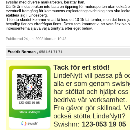
sysslar med diverse markarbeten, berättar han.
Därför är industrirakan inte bara en öppning för motorsporten utan också en
eventuell framgång för kommunens exploateringsavdelning som ska locka f
etablera sig i Lindesberg.
-I första skedet kommer vi att få loss ett 10-15-tal tomter, men det finns 
betydligt fler om efterfrågan finns. Dessutom kommer vi att vara flexibla o
intressenterna själva välja tomtyta efter eget behov.
Publicerad 24 juni 2008 klockan 10:43
Fredrik Norman ,
0581-61 71 71
Tack för ert stöd!
LindeNytt vill passa på o
alla er som genom swish
har stöttat och hjälpt oss 
bedriva vår verksamhet.
Era gåvor gör skillnad. Vi
också stötta LindeNytt?
Swishnr:
123-053 19 05