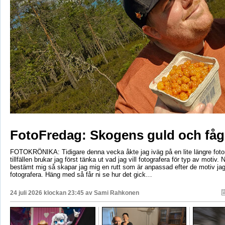
FotoFredag: Skogens guld och fåg
FOTOKRÖNIKA: Tidigare denna vecka åkte jag iväg på en lite längre foto
tillfällen brukar jag först tänka ut vad jag vill fotografera för typ av motiv. 
bestämt mig så skapar jag mig en rutt som är anpassad efter de motiv ja
fotografera. Häng med så får ni se hur det gick…
24 juli 2026 klockan 23:45 av
Sami Rahkonen