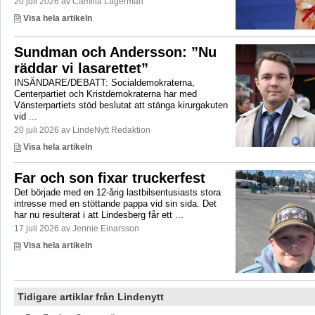
20 juli 2026 av Camilla Lagerman
Visa hela artikeln
Sundman och Andersson: ”Nu
räddar vi lasarettet”
INSÄNDARE/DEBATT: Socialdemokraterna,
Centerpartiet och Kristdemokraterna har med
Vänsterpartiets stöd beslutat att stänga kirurgakuten
vid ...
20 juli 2026 av LindeNytt Redaktion
Visa hela artikeln
Far och son fixar truckerfest
Det började med en 12-årig lastbilsentusiasts stora
intresse med en stöttande pappa vid sin sida. Det
har nu resulterat i att Lindesberg får ett ...
17 juli 2026 av Jennie Einarsson
Visa hela artikeln
Tidigare artiklar från Lindenytt