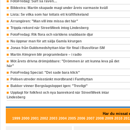
FotoFredag: Surt sa räven…
Bildextra: Martin skapade magi under årets varmaste kväll
Lista: Se vilka som har lottats ett kräftfiskeland
Arrangören: ”Man vill inte missa det här”
Trippla rekord när StreetWeek intog Lindesberg
FotoFredag: Rik flora och världens snabbaste djur
Nu öppnar man för att sälja Gamla kirurgen
Jonas från Guldsmedshyttan klar för final i Bussförar-SM
Martin Almgren blir programledare – i radio
Möt årets drivna drömjobbare: ”Drömmen är att kunna leva på det
här”
FotoFredag Special: ”Det sade bara klick”
Polisen utreder misstänkt mordbrand i Fanthyttan
Bakker vinner Bergslagsloppet igen: ”Trevligt”
Upplagt för folkfest och nya banrekord när StreetWeek intar
Lindesberg
Har du missat e
1999
2000
2001
2002
2003
2004
2005
2006
2007
2008
2009
2010
201