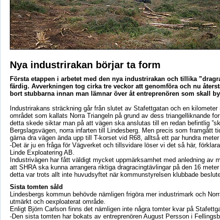
Nya industrirakan börjar ta form
Första etappen i arbetet med den nya industrirakan och tillika ”drag
färdig. Avverkningen tog cirka tre veckor att genomföra och nu återstå
bort stubbarna innan man lämnar över åt entreprenören som skall b
Industrirakans sträckning går från slutet av Stafettgatan och en kilometer r
området som kallats Norra Triangeln på grund av dess triangelliknande for
detta skede siktar man på att vägen ska anslutas till en redan befintlig ”s
Bergslagsvägen, norra infarten till Lindesberg. Men precis som framgått ti
gärna dra vägen ända upp till T-korset vid R68, alltså ett par hundra meter
-Det är ju en fråga för Vägverket och tillsvidare löser vi det så här, förklar
Linde Exploatering AB.
Industrivägen har fått väldigt mycket uppmärksamhet med anledning av m
att SHRA ska kunna arrangera riktiga dragracingtävlingar på den 16 mete
detta var trots allt inte huvudsyftet när kommunstyrelsen klubbade beslutet 
Sista tomten såld
Lindesbergs kommun behövde nämligen frigöra mer industrimark och Norra
utmärkt och oexploaterat område.
Enligt Björn Carlson finns det nämligen inte några tomter kvar på Stafettg
-Den sista tomten har bokats av entreprenören August Persson i Fellingsb