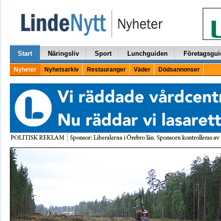
Start
Näringsliv
Sport
Lunchguiden
Företagsgui
Nyheter
Nyhetsarkiv
Restauranger
Väder
Dödsannonser