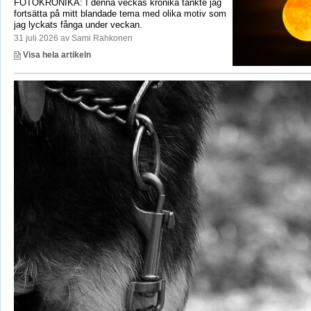
FOTOKRÖNIKA: I denna veckas krönika tänkte jag
fortsätta på mitt blandade tema med olika motiv som
jag lyckats fånga under veckan.
31 juli 2026 av Sami Rahkonen
Visa hela artikeln