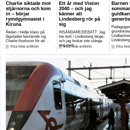
Charlie siktade mot
Ett år med Vision
Barnen f
stjärnorna och kom
2040 – och jag
sommar
in – börjar
känner att
guldkant
rymdgymnasiet i
Lindesberg rör på
generös
Kiruna
sig
Pedagoger
grundskola
Redan i tredje klass på
INSÄNDARE/DEBATT: Jag
Lindbackas
lågstadiet bestämde sig
har bott i Lindesberg länge,
Lindesberg 
Charlie Axelsson för att ...
och jag brukar inte slänga
mig med ...
Visa hela artikeln
Visa hela artikeln
Visa hela