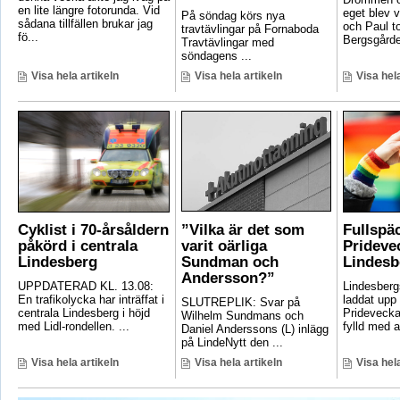
en lite längre fotorunda. Vid
eget blev v
På söndag körs nya
sådana tillfällen brukar jag
och Paul t
travtävlingar på Fornaboda
fö...
Bergsgården
Travtävlingar med
söndagens ...
Visa hela artikeln
Visa hela artikeln
Visa hela
Cyklist i 70-årsåldern
”Vilka är det som
Fullspä
påkörd i centrala
varit oärliga
Pridevec
Lindesberg
Sundman och
Lindesb
Andersson?”
UPPDATERAD KL. 13.08:
Lindesber
En trafikolycka har inträffat i
laddat upp 
SLUTREPLIK: Svar på
centrala Lindesberg i höjd
Pridevecka
Wilhelm Sundmans och
med Lidl-rondellen. ...
fylld med ak
Daniel Anderssons (L) inlägg
på LindeNytt den ...
Visa hela artikeln
Visa hela artikeln
Visa hela