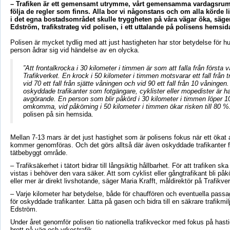
– Trafiken är ett gemensamt utrymme, vårt gemensamma vardagsrum
följa de regler som finns. Alla bor vi någonstans och om alla körde li
i det egna bostadsområdet skulle tryggheten på våra vägar öka, säge
Edström, trafikstrateg vid polisen, i ett uttalande på polisens hemsid
Polisen är mycket tydlig med att just hastigheten har stor betydelse för h
person ådrar sig vid händelse av en olycka.
”Att frontalkrocka i 30 kilometer i timmen är som att falla från första v
Trafikverket. En krock i 50 kilometer i timmen motsvarar ett fall från 
vid 70 ett fall från sjätte våningen och vid 90 ett fall från 10 våningen
oskyddade trafikanter som fotgängare, cyklister eller mopedister är h
avgörande. En person som blir påkörd i 30 kilometer i timmen löper 10
omkomma, vid påkörning i 50 kilometer i timmen ökar risken till 80 %
polisen på sin hemsida.
Mellan 7-13 mars är det just hastighet som är polisens fokus när ett ökat a
kommer genomföras. Och det görs alltså där även oskyddade trafikanter fi
tätbebyggt område.
– Trafiksäkerhet i tätort bidrar till långsiktig hållbarhet. För att trafiken sk
vistas i behöver den vara säker. Att som cyklist eller gångtrafikant bli påk
eller mer är direkt livshotande, säger Maria Krafft, måldirektör på Trafikver
– Varje kilometer har betydelse, både för chauffören och eventuella pass
för oskyddade trafikanter. Lätta på gasen och bidra till en säkrare trafikmil
Edström.
Under året genomför polisen tio nationella trafikveckor med fokus på hasti
brott på väg och yrkestrafik.