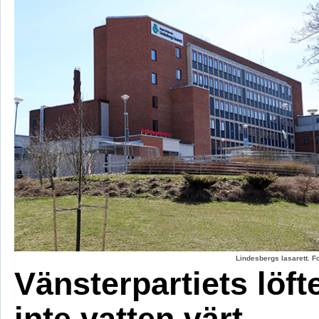
Lindesbergs lasarett. F
Vänsterpartiets löft
inte vatten värt