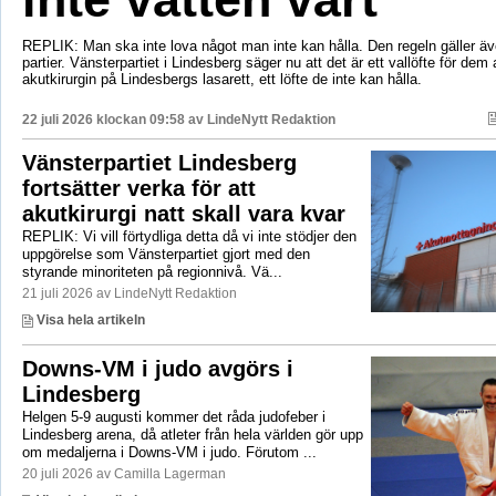
REPLIK: Man ska inte lova något man inte kan hålla. Den regeln gäller äve
partier. Vänsterpartiet i Lindesberg säger nu att det är ett vallöfte för dem 
akutkirurgin på Lindesbergs lasarett, ett löfte de inte kan hålla.
22 juli 2026 klockan 09:58 av
LindeNytt Redaktion
Vänsterpartiet Lindesberg
fortsätter verka för att
akutkirurgi natt skall vara kvar
REPLIK: Vi vill förtydliga detta då vi inte stödjer den
uppgörelse som Vänsterpartiet gjort med den
styrande minoriteten på regionnivå. Vä...
21 juli 2026 av LindeNytt Redaktion
Visa hela artikeln
Downs-VM i judo avgörs i
Lindesberg
Helgen 5-9 augusti kommer det råda judofeber i
Lindesberg arena, då atleter från hela världen gör upp
om medaljerna i Downs-VM i judo. Förutom ...
20 juli 2026 av Camilla Lagerman