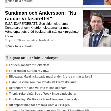
Visa hela artikeln
Sundman och Andersson: ”Nu
räddar vi lasarettet”
INSÄNDARE/DEBATT: Socialdemokraterna,
Centerpartiet och Kristdemokraterna har med
Vänsterpartiets stöd beslutat att stänga kirurgakuten
vid ...
20 juli 2026 av LindeNytt Redaktion
Visa hela artikeln
Tidigare artiklar från Lindenytt
Far och son fixar truckerfest
FotoFredag: Surt sa räven…
Bildextra: Martin skapade magi under årets varmaste kväll
Lista: Se vilka som har lottats ett kräftfiskeland
Arrangören: ”Man vill inte missa det här”
Trippla rekord när StreetWeek intog Lindesberg
FotoFredag: Rik flora och världens snabbaste djur
Nu öppnar man för att sälja Gamla kirurgen
Jonas från Guldsmedshyttan klar för final i Bussförar-SM