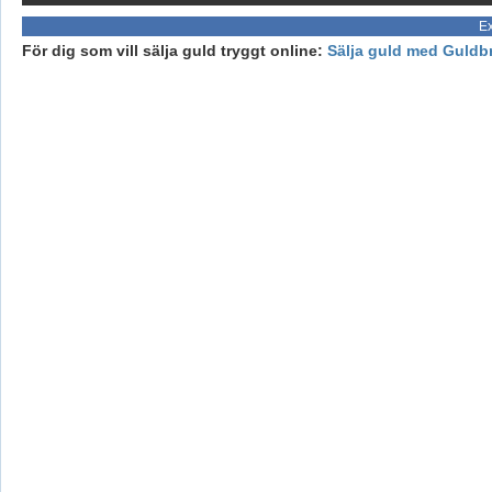
Ex
För dig som vill sälja guld tryggt online:
Sälja guld med Guldb