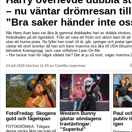
– nu väntar drömresan til
”Bra saker händer inte os
När Harry Auer bara var åtta år gammal drabbades han av dubbla strokes, 
förändrades på ett ögonblick. Från att vara ett friskt och aktivt barn till att si
utan att kunna prata. Nu fyller han snart 14 år, går, springer och pratar ige
väntar ett stort äventyr då han och hans mamma ska åka till USA tillsa
bilmärket Koenigsegg, tack vare stiftelsen Lean On Me.
– Hur tackar man för något sådant här? Det är ju så stort, säger mamma 
24 juli 2026 klockan 11:05 av
Camilla Lagerman
FotoFredag: Skogens
Western Bunny
Paul oc
guld och fågelspan
gästar söndagens
publiv t
travtävlingar:
igen
FOTOKRÖNIKA: Tidigare
”Superkul”
denna vecka åkte jag iväg på
Drömmen om