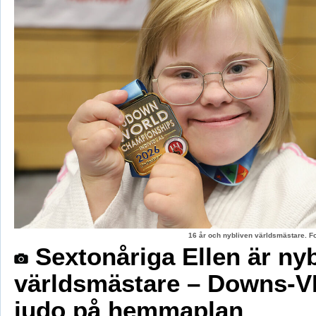
16 år och nybliven världsmästare. F
Sextonåriga Ellen är ny
världsmästare – Downs-V
judo på hemmaplan