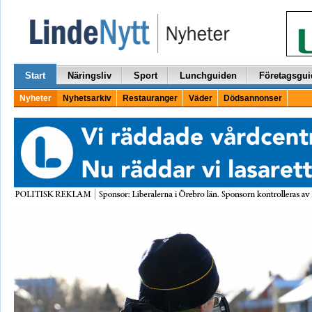
Start
Näringsliv
Sport
Lunchguiden
Företagsgui
Nyheter
Nyhetsarkiv
Restauranger
Väder
Dödsannonser