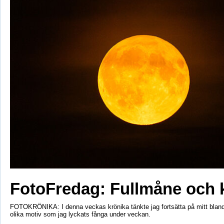
FotoFredag: Fullmåne och 
FOTOKRÖNIKA: I denna veckas krönika tänkte jag fortsätta på mitt bla
olika motiv som jag lyckats fånga under veckan.