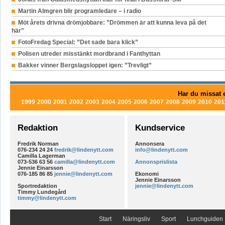
Martin Almgren blir programledare – i radio
Möt årets drivna drömjobbare: ”Drömmen är att kunna leva på det
här”
FotoFredag Special: ”Det sade bara klick”
Polisen utreder misstänkt mordbrand i Fanthyttan
Bakker vinner Bergslagsloppet igen: ”Trevligt”
Har du missat e
1999
2000
2001
2002
2003
2004
2005
2006
2007
2008
2009
2010
201
Redaktion
Kundservice
Fredrik Norman
Annonsera
076-234 24 24
fredrik@lindenytt.com
info@lindenytt.com
Camilla Lagerman
073-536 63 56
camilla@lindenytt.com
Annonsprislista
Jennie Einarsson
076-185 86 85
jennie@lindenytt.com
Ekonomi
Jennie Einarsson
Sportredaktion
jennie@lindenytt.com
Timmy Lundegård
timmy@lindenytt.com
Start
Näringsliv
Sport
Lunchguiden