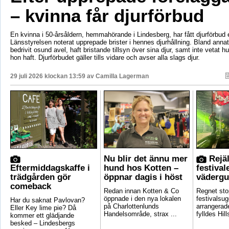
– kvinna får djurförbud
En kvinna i 50-årsåldern, hemmahörande i Lindesberg, har fått djurförbud e
Länsstyrelsen noterat upprepade brister i hennes djurhållning. Bland anna
bedrivit osund avel, haft bristande tillsyn över sina djur, samt inte vetat 
hon haft. Djurförbudet gäller tills vidare och avser alla slags djur.
29 juli 2026 klockan 13:59 av
Camilla Lagerman
Nu blir det ännu mer
Rejäl
Eftermiddagskaffe i
hund hos Kotten –
festival
trädgården gör
öppnar dagis i höst
vädergu
comeback
Redan innan Kotten & Co
Regnet sto
öppnade i den nya lokalen
festivalsug
Har du saknat Pavlovan?
på Charlottenlunds
arrangerade
Eller Key lime pie? Då
Handelsområde, strax ...
fylldes Hill
kommer ett glädjande
besked – Lindesbergs