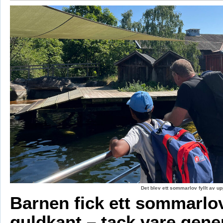
Det blev ett sommarlov fyllt av up
Barnen fick ett sommarl
guldkant – tack vare gene