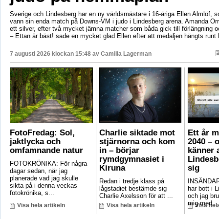
Sverige och Lindesberg har en ny världsmästare i 16-åriga Ellen Almlöf, 
vann sin enda match på Downs-VM i judo i Lindesberg arena. Amanda Orr
ett silver, efter två mycket jämna matcher som båda gick till förlängning
– Ettan är bäst! sade en mycket glad Ellen efter att medaljen hängts runt
7 augusti 2026 klockan 15:48 av
Camilla Lagerman
FotoFredag: Sol,
Charlie siktade mot
Ett år 
jaktlycka och
stjärnorna och kom
2040 – 
omfamnande natur
in – börjar
känner a
rymdgymnasiet i
Lindesb
FOTOKRÖNIKA: För några
Kiruna
sig
dagar sedan, när jag
planerade vad jag skulle
Redan i tredje klass på
INSÄNDAR
sikta på i denna veckas
lågstadiet bestämde sig
har bott i 
fotokrönika, s...
Charlie Axelsson för att ...
och jag bru
mig med ..
Visa hela artikeln
Visa hela artikeln
Visa hela