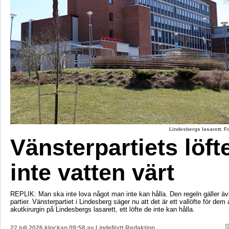
Lindesbergs lasarett. F
Vänsterpartiets löft
inte vatten värt
REPLIK: Man ska inte lova något man inte kan hålla. Den regeln gäller äve
partier. Vänsterpartiet i Lindesberg säger nu att det är ett vallöfte för dem 
akutkirurgin på Lindesbergs lasarett, ett löfte de inte kan hålla.
22 juli 2026 klockan 09:58 av
LindeNytt Redaktion