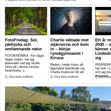
FotoFredag: Sol,
Charlie siktade mot
Ett år 
jaktlycka och
stjärnorna och kom
2040 – 
omfamnande natur
in – börjar
känner a
rymdgymnasiet i
Lindesb
FOTOKRÖNIKA: För några
Kiruna
sig
dagar sedan, när jag
planerade vad jag skulle
Redan i tredje klass på
INSÄNDAR
sikta på i denna veckas
lågstadiet bestämde sig
har bott i 
fotokrönika, s...
Charlie Axelsson för att ...
och jag bru
mig med ..
Visa hela artikeln
Visa hela artikeln
Visa hela