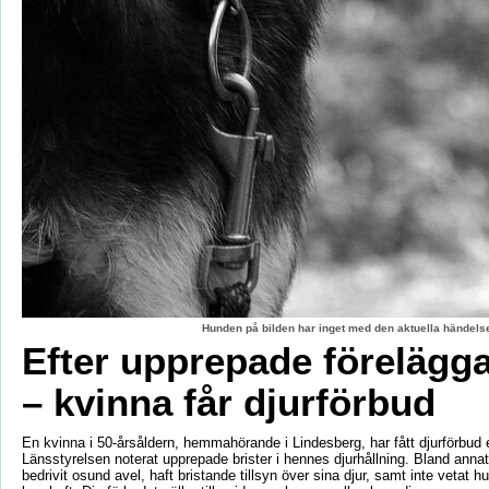
Hunden på bilden har inget med den aktuella händelse
Efter upprepade förelägg
– kvinna får djurförbud
En kvinna i 50-årsåldern, hemmahörande i Lindesberg, har fått djurförbud e
Länsstyrelsen noterat upprepade brister i hennes djurhållning. Bland anna
bedrivit osund avel, haft bristande tillsyn över sina djur, samt inte vetat 