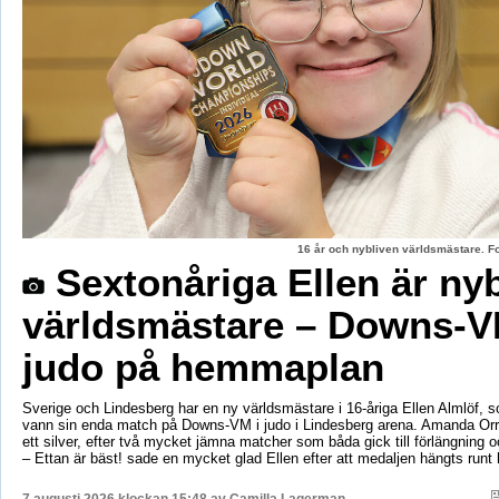
16 år och nybliven världsmästare. F
Sextonåriga Ellen är ny
världsmästare – Downs-V
judo på hemmaplan
Sverige och Lindesberg har en ny världsmästare i 16-åriga Ellen Almlöf, 
vann sin enda match på Downs-VM i judo i Lindesberg arena. Amanda Orr
ett silver, efter två mycket jämna matcher som båda gick till förlängning
– Ettan är bäst! sade en mycket glad Ellen efter att medaljen hängts runt
7 augusti 2026 klockan 15:48 av
Camilla Lagerman