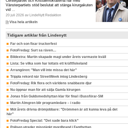
Centerpartiet och Kristdemokraterna har med
Vänsterpartiets stöd beslutat att stänga kirurgakuten
vid ...
20 juli 2026 av LindeNytt Redaktion
Visa hela artikeln
Tidigare artiklar från Lindenytt
Far och son fixar truckerfest
FotoFredag: Surt sa räven…
Bildextra: Martin skapade magi under årets varmaste kväll
Lista: Se vilka som har lottats ett kräftfiskeland
Arrangören: ”Man vill inte missa det här”
Trippla rekord när StreetWeek intog Lindesberg
FotoFredag: Rik flora och världens snabbaste djur
Nu öppnar man för att sälja Gamla kirurgen
Jonas från Guldsmedshyttan klar för final i Bussförar-SM
Martin Almgren blir programledare – i radio
Möt årets drivna drömjobbare: ”Drömmen är att kunna leva på det
här”
FotoFredag Special: ”Det sade bara klick”
Polisen utreder misstänkt mordbrand i Fanthyttan