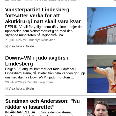
Vänsterpartiet Lindesberg
fortsätter verka för att
akutkirurgi natt skall vara kvar
REPLIK: Vi vill förtydliga detta då vi inte stödjer den
uppgörelse som Vänsterpartiet gjort med den
styrande minoriteten på regionnivå. Vä...
21 juli 2026 av LindeNytt Redaktion
Visa hela artikeln
Downs-VM i judo avgörs i
Lindesberg
Helgen 5-9 augusti kommer det råda judofeber i
Lindesberg arena, då atleter från hela världen gör upp
om medaljerna i Downs-VM i judo. Förutom ...
20 juli 2026 av Camilla Lagerman
Visa hela artikeln
Sundman och Andersson: ”Nu
räddar vi lasarettet”
INSÄNDARE/DEBATT: Socialdemokraterna,