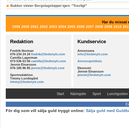
Bakker vinner Bergslagsloppet igen: ”Trevligt”
Har du missat e
1999
2000
2001
2002
2003
2004
2005
2006
2007
2008
2009
2010
201
Redaktion
Kundservice
Fredrik Norman
Annonsera
076-234 24 24
fredrik@lindenytt.com
info@lindenytt.com
Camilla Lagerman
073-536 63 56
camilla@lindenytt.com
Annonsprislista
Jennie Einarsson
076-185 86 85
jennie@lindenytt.com
Ekonomi
Jennie Einarsson
Sportredaktion
jennie@lindenytt.com
Timmy Lundegård
timmy@lindenytt.com
Start
Näringsliv
Sport
Lunchguiden
Ex
För dig som vill sälja guld tryggt online:
Sälja guld med Guldb