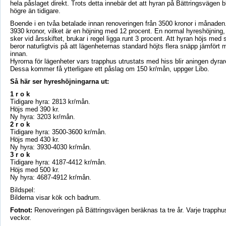
hela påslaget direkt. Trots detta innebär det att hyran på Bättringsvägen b
högre än tidigare.
Boende i en tvåa betalade innan renoveringen från 3500 kronor i månaden. 
3930 kronor, vilket är en höjning med 12 procent. En normal hyreshöjning,
sker vid årsskiftet, brukar i regel ligga runt 3 procent. Att hyran höjs med
beror naturligtvis på att lägenheternas standard höjts flera snäpp jämfört 
innan.
Hyrorna för lägenheter vars trapphus utrustats med hiss blir aningen dyrar
Dessa kommer få ytterligare ett påslag om 150 kr/mån, uppger Libo.
Så här ser hyreshöjningarna ut:
1 r o k
Tidigare hyra: 2813 kr/mån.
Höjs med 390 kr.
Ny hyra: 3203 kr/mån.
2 r o k
Tidigare hyra: 3500-3600 kr/mån.
Höjs med 430 kr.
Ny hyra: 3930-4030 kr/mån.
3 r o k
Tidigare hyra: 4187-4412 kr/mån.
Höjs med 500 kr.
Ny hyra: 4687-4912 kr/mån.
Bildspel:
Bilderna visar kök och badrum.
Fotnot:
Renoveringen på Bättringsvägen beräknas ta tre år. Varje trapphus
veckor.