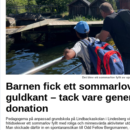
Det blev ett sommarlov fyllt av up
Barnen fick ett sommarl
guldkant – tack vare gene
donation
Pedagogerna på anpassad grundskola på Lindbackaskolan i Lindesberg vil
fritidselever ett sommarlov fyllt med roliga och minnesvärda aktiviteter utö
Man skickade därför in en spontanansökan till Odd Fellow Bergsmannen,