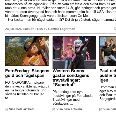
När Harry Auer bara var åtta år gammal drabbades han av dubbla strokes, 
förändrades på ett ögonblick. Från att vara ett friskt och aktivt barn till att si
utan att kunna prata. Nu fyller han snart 14 år, går, springer och pratar ige
väntar ett stort äventyr då han och hans mamma ska åka till USA tillsa
bilmärket Koenigsegg, tack vare stiftelsen Lean On Me.
– Hur tackar man för något sådant här? Det är ju så stort, säger mamma 
24 juli 2026 klockan 11:05 av
Camilla Lagerman
FotoFredag: Skogens
Western Bunny
Paul oc
guld och fågelspan
gästar söndagens
publiv t
travtävlingar:
igen
FOTOKRÖNIKA: Tidigare
”Superkul”
denna vecka åkte jag iväg på
Drömmen om
en lite längre fotorunda. Vid
eget blev v
På söndag körs nya
sådana tillfällen brukar jag
och Paul t
travtävlingar på Fornaboda
fö...
Bergsgården
Travtävlingar med
söndagens ...
Visa hela artikeln
Visa hela artikeln
Visa hela