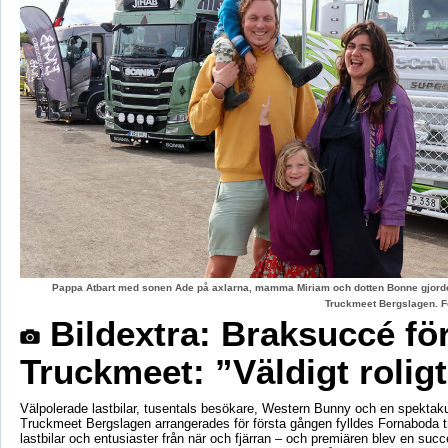
Pappa Atbart med sonen Ade på axlarna, mamma Miriam och dotten Bonne gjord
Truckmeet Bergslagen. F
Bildextra: Braksuccé fö
Truckmeet: ”Väldigt rolig
Välpolerade lastbilar, tusentals besökare, Western Bunny och en spektaku
Truckmeet Bergslagen arrangerades för första gången fylldes Fornaboda 
lastbilar och entusiaster från när och fjärran – och premiären blev en succ