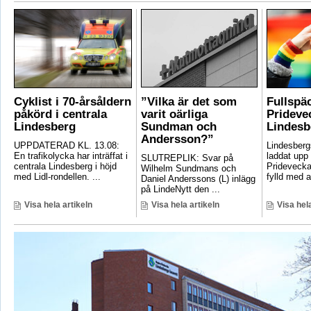
Cyklist i 70-årsåldern
”Vilka är det som
Fullspä
påkörd i centrala
varit oärliga
Pridevec
Lindesberg
Sundman och
Lindesb
Andersson?”
UPPDATERAD KL. 13.08:
Lindesber
En trafikolycka har inträffat i
laddat upp 
SLUTREPLIK: Svar på
centrala Lindesberg i höjd
Pridevecka
Wilhelm Sundmans och
med Lidl-rondellen. ...
fylld med ak
Daniel Anderssons (L) inlägg
på LindeNytt den ...
Visa hela artikeln
Visa hela artikeln
Visa hela