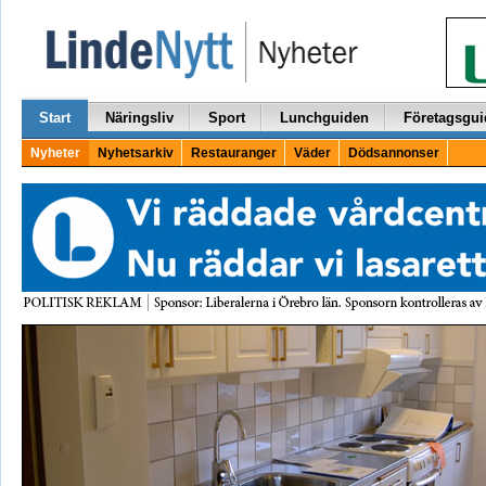
Start
Näringsliv
Sport
Lunchguiden
Företagsgui
Nyheter
Nyhetsarkiv
Restauranger
Väder
Dödsannonser