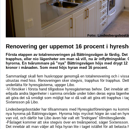
Renovering ger uppemot 16 procent i hyresh
Första etappen av totalrenoveringen på Bättringsvägen är färdig. Det i
trapphus, eller nio lägenheter om man så vill, nu är inflyttningsklar.
hyrorna. En tvårummare på ”nya” Bättringsvägen höjs med drygt 12 p
kronor i månaden. Som mest höjs hyran med 16 procent.
Sammanlagt skall fem huskroppar genomgå en totalrenovering och i vissa
utrustas med hiss. Renoveringen sker stegvis, trapphus för trapphus. Detta
underlätta för hyresgästerna, uppger Libo.
-Vi försöker i första hand tillgodose hyresgästernas behov. Det innebär att
erbjuda andra lägenheter i samma område under tiden deras egna lägenhet
att göra det så smidigt som möjligt har vi då valt att göra ett trapphus i ta
Sixtensson på Libo.
Lindesbergsbostäder har tillsammans med Hyresgästföreningen nu kommi
nya hyrorna på Bättringsvägen. Hyrorna höjs mycket högre än vad en hyre
van vid, och därför har Libo även här valt ett ”lindrigare” tillmötesgående.
-Påslaget kommer att ske stegvis över en treårsperiod, säger Sixtensson.
Det innebär att man väljer att höja hyran lite i taget istället för att belas