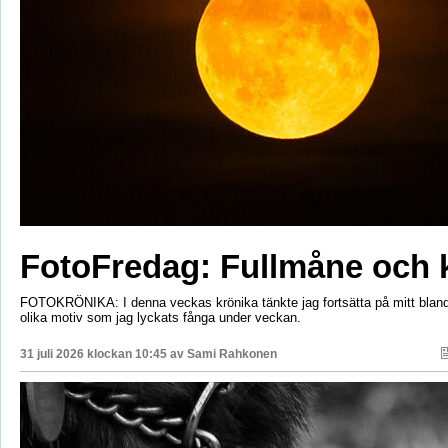
FotoFredag: Fullmåne och 
FOTOKRÖNIKA: I denna veckas krönika tänkte jag fortsätta på mitt bla
olika motiv som jag lyckats fånga under veckan.
31 juli 2026 klockan 10:45 av
Sami Rahkonen