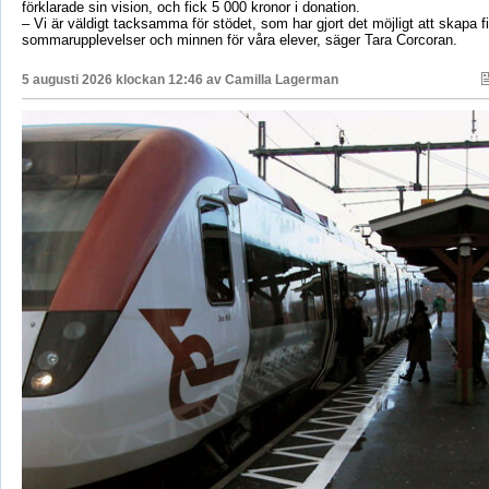
förklarade sin vision, och fick 5 000 kronor i donation.
– Vi är väldigt tacksamma för stödet, som har gjort det möjligt att skapa f
sommarupplevelser och minnen för våra elever, säger Tara Corcoran.
5 augusti 2026 klockan 12:46 av
Camilla Lagerman