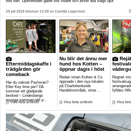
hon haft. Djurförbudet gäller tills vidare och avser alla slags djur.
29 juli 2026 klockan 13:59 av
Camilla Lagerman
Nu blir det ännu mer
Rejäl
Eftermiddagskaffe i
hund hos Kotten –
festival
trädgården gör
öppnar dagis i höst
vädergu
comeback
Redan innan Kotten & Co
Regnet sto
öppnade i den nya lokalen
festivalsug
Har du saknat Pavlovan?
på Charlottenlunds
arrangerade
Eller Key lime pie? Då
Handelsområde, strax ...
fylldes Hill
kommer ett glädjande
besked – Lindesbergs
mysiga sommarcafé p...
Visa hela artikeln
Visa hela artikeln
Visa hela