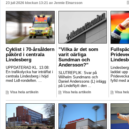
23 juli 2026 klockan 13:21 av
Jennie Einarsson
Cyklist i 70-årsåldern
”Vilka är det som
Fullspä
påkörd i centrala
varit oärliga
Pridevec
Lindesberg
Sundman och
Lindesb
Andersson?”
UPPDATERAD KL. 13.08:
Lindesber
En trafikolycka har inträffat i
laddat upp 
SLUTREPLIK: Svar på
centrala Lindesberg i höjd
Pridevecka
Wilhelm Sundmans och
med Lidl-rondellen. ...
fylld med ak
Daniel Anderssons (L) inlägg
på LindeNytt den ...
Visa hela artikeln
Visa hela artikeln
Visa hela