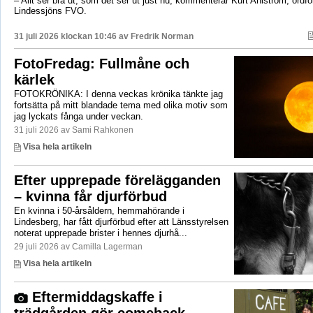
– Allt ser bra ut, som det ser ut just nu, kommenterar Kurt Ahlström, ordfö
Lindessjöns FVO.
31 juli 2026 klockan 10:46 av
Fredrik Norman
FotoFredag: Fullmåne och
kärlek
FOTOKRÖNIKA: I denna veckas krönika tänkte jag
fortsätta på mitt blandade tema med olika motiv som
jag lyckats fånga under veckan.
31 juli 2026 av Sami Rahkonen
Visa hela artikeln
Efter upprepade förelägganden
– kvinna får djurförbud
En kvinna i 50-årsåldern, hemmahörande i
Lindesberg, har fått djurförbud efter att Länsstyrelsen
noterat upprepade brister i hennes djurhå...
29 juli 2026 av Camilla Lagerman
Visa hela artikeln
Eftermiddagskaffe i