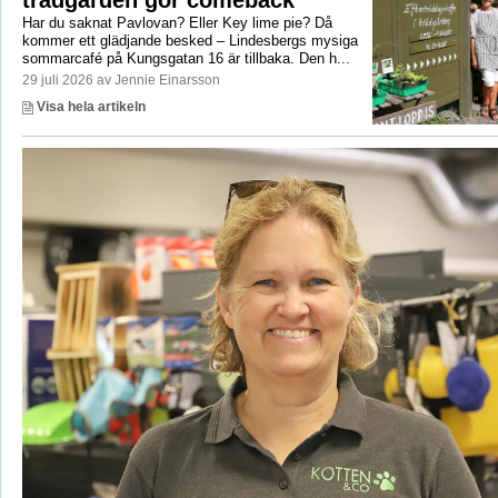
trädgården gör comeback
Har du saknat Pavlovan? Eller Key lime pie? Då
kommer ett glädjande besked – Lindesbergs mysiga
sommarcafé på Kungsgatan 16 är tillbaka. Den h...
29 juli 2026 av Jennie Einarsson
Visa hela artikeln