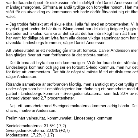
var fortfarande öppet för diskussion när LindeNytt når Daniel Andersson p
måndagsmorgonen. Siffrorna är ändå tydliga och förbryllar honom. Han men
stått för en utveckling av kommunen och hade därför förväntat sig ett öka
valet.
– Jag trodde faktiskt att vi skulle öka, i alla fall med en procentenhet. Vi ha
mycket gjort under de här åren. Bland annat har det aldrig tidigare byggt
bostäder och skolor. Kanske är det så att det här inte riktigt har nått fram ti
har varit för dåliga på att lyfta fram alla dessa viktiga satsningar som har g
utveckla Lindesbergs kommun, säger Daniel Andersson.
Att valresultatet är ett nederlag går inte att förneka. Daniel Andersson m
kan glädjas över att man fortfarande är det största partiet.
– Det är bara att bryta ihop och komma igen. Vi är fortfarande det största p
Lindesbergs kommun och jag ser en fortsatt S-ledd kommun, men hur det 
för tidigt att kommentera. Det här är något vi måste få tid att diskutera oc
säger Andersson.
Rörande samarbete är ordföranden fåordig, men samtidigt mycket tydlig m
under några som helst omständigheter kan tänka sig ett samarbete med de
partiet i Lindesbergs kommun – Sverigedemokraterna, som fick 20% av r
därmed växer med 2,7 procentenheter.
– Nej, ett samarbete med Sverigedemokraterna kommer aldrig hända. Det 
chans, markerar Andersson.
Preliminärt valresultat, kommunvalet, Lindesbergs kommun
Socialdemokraterna: 31,5% (-7,2)
Sverigedemokraterna: 20,0% (+2,7)
Moderaterna: 17,2% (+1,7)