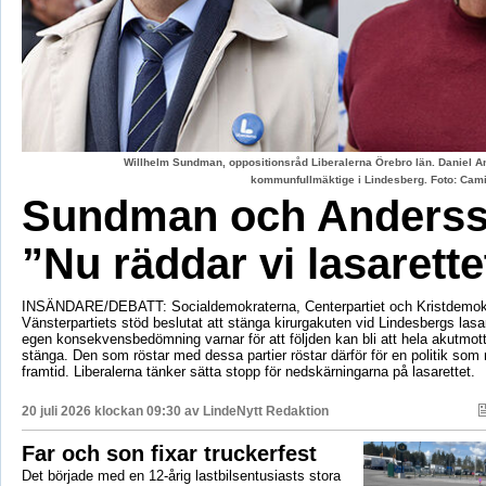
Willhelm Sundman, oppositionsråd Liberalerna Örebro län. Daniel An
kommunfullmäktige i Lindesberg. Foto: Cami
Sundman och Anderss
”Nu räddar vi lasarette
INSÄNDARE/DEBATT: Socialdemokraterna, Centerpartiet och Kristdemok
Vänsterpartiets stöd beslutat att stänga kirurgakuten vid Lindesbergs lasa
egen konsekvensbedömning varnar för att följden kan bli att hela akutmo
stänga. Den som röstar med dessa partier röstar därför för en politik som r
framtid. Liberalerna tänker sätta stopp för nedskärningarna på lasarettet.
20 juli 2026 klockan 09:30 av
LindeNytt Redaktion
Far och son fixar truckerfest
Det började med en 12-årig lastbilsentusiasts stora