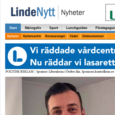
Start
Näringsliv
Sport
Lunchguiden
Företagsgui
Nyheter
Nyhetsarkiv
Restauranger
Väder
Dödsannonser