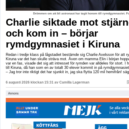
Drömmen om att bli astronaut har tagit honom till rymdgymnasiet. 
Charlie siktade mot stjär
och kom in – börjar
rymdgymnasiet i Kiruna
Redan i tredje klass på lågstadiet bestämde sig Charlie Axelsson för att 
Kiruna var det han skulle sträva mot. Även om mamma Elin i början hoppa
var en fas, visade det sig att intresset för rymden var alldeles för stort. I 
till Kiruna, då han som en av totalt 30 elever kommit in på rymdgymnasiet
– Jag tror inte riktigt det har sjunkit in, jag ska flytta 120 mil hemifrån! sä
6 augusti 2026 klockan 15:31 av
Camilla Lagerman
Annons