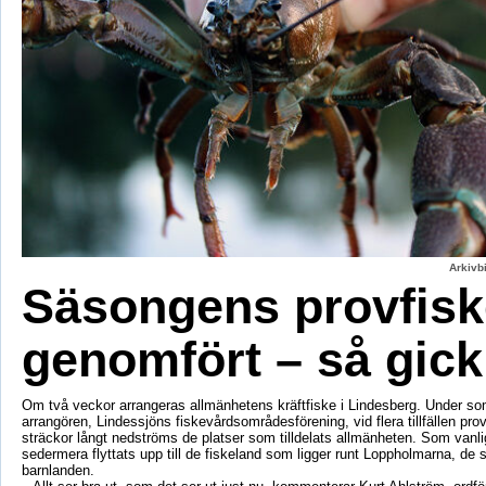
Arkivbi
Säsongens provfisk
genomfört – så gick
Om två veckor arrangeras allmänhetens kräftfiske i Lindesberg. Under s
arrangören, Lindessjöns fiskevårdsområdesförening, vid flera tillfällen prov
sträckor långt nedströms de platser som tilldelats allmänheten. Som vanli
sedermera flyttats upp till de fiskeland som ligger runt Loppholmarna, de 
barnlanden.