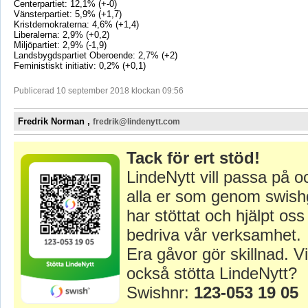
Centerpartiet: 12,1% (+-0)
Vänsterpartiet: 5,9% (+1,7)
Kristdemokraterna: 4,6% (+1,4)
Liberalerna: 2,9% (+0,2)
Miljöpartiet: 2,9% (-1,9)
Landsbygdspartiet Oberoende: 2,7% (+2)
Feministiskt initiativ: 0,2% (+0,1)
Publicerad 10 september 2018 klockan 09:56
Fredrik Norman ,
fredrik@lindenytt.com
Tack för ert stöd!
LindeNytt vill passa på o
alla er som genom swish
har stöttat och hjälpt oss 
bedriva vår verksamhet.
Era gåvor gör skillnad. Vi
också stötta LindeNytt?
Swishnr:
123-053 19 05