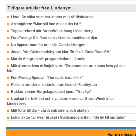
Tidigare artiklar från Lindenytt
Lista: Se vilka som har lottats ett kräftfiskeland
Arrangören: ”Man vill inte missa det här”
Trippla rekord när StreetWeek intog Lindesberg
FotoFredag: Rik flora och världens snabbaste djur
Nu öppnar man för att sälja Gamla kirurgen
Jonas från Guldsmedshyttan klar för final i Bussförar-SM
Martin Almgren blir programledare – i radio
Möt årets drivna drömjobbare: ”Drömmen är att kunna leva på det
här”
FotoFredag Special: ”Det sade bara klick”
Polisen utreder misstänkt mordbrand i Fanthyttan
Bakker vinner Bergslagsloppet igen: ”Trevligt”
Upplagt för folkfest och nya banrekord när StreetWeek intar
Lindesberg
Mitt löfte till dig – vårdcentralerna och akuten
Lokal aktör tar över bruket i Guldsmedshyttan: ”Ge liv till området”
Har du missat e