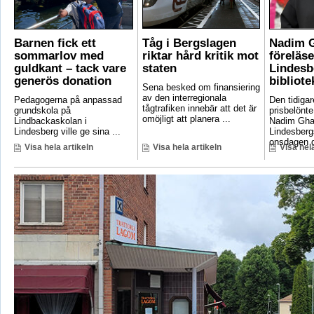
Barnen fick ett
Tåg i Bergslagen
Nadim 
sommarlov med
riktar hård kritik mot
föreläse
guldkant – tack vare
staten
Lindesb
generös donation
bibliote
Sena besked om finansiering
av den interregionala
Pedagogerna på anpassad
Den tidigar
tågtrafiken innebär att det är
grundskola på
prisbelönte
omöjligt att planera ...
Lindbackaskolan i
Nadim Gha
Lindesberg ville ge sina ...
Lindesbergs
onsdagen d
Visa hela artikeln
Visa hela artikeln
Visa hela