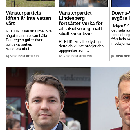
Vänsterpartiets
Vänsterpartiet
Downs-V
löften är inte vatten
Lindesberg
avgörs 
värt
fortsätter verka för
Helgen 5-9
att akutkirurgi natt
det råda ju
REPLIK: Man ska inte lova
skall vara kvar
Lindesberg 
något man inte kan hålla.
från hela 
Den regeln gäller även
REPLIK: Vi vill förtydliga
medaljerna 
politiska partier.
detta då vi inte stödjer den
Vänsterpartiet ...
uppgörelse som...
Visa hela artikeln
Visa hela artikeln
Visa hela