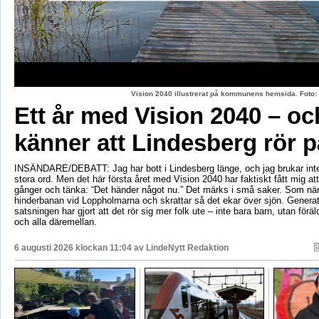
Vision 2040 illustrerat på kommunens hemsida. Fot
Ett år med Vision 2040 – oc
känner att Lindesberg rör p
INSÄNDARE/DEBATT: Jag har bott i Lindesberg länge, och jag brukar int
stora ord. Men det här första året med Vision 2040 har faktiskt fått mig at
gånger och tänka: “Det händer något nu.” Det märks i små saker. Som när
hinderbanan vid Loppholmarna och skrattar så det ekar över sjön. Genera
satsningen har gjort att det rör sig mer folk ute – inte bara barn, utan föräld
och alla däremellan.
6 augusti 2026 klockan 11:04 av
LindeNytt Redaktion