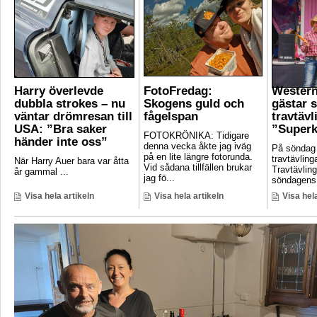
Harry överlevde
FotoFredag:
Wester
dubbla strokes – nu
Skogens guld och
gästar 
väntar drömresan till
fågelspan
travtävl
USA: ”Bra saker
”Superk
FOTOKRÖNIKA: Tidigare
händer inte oss”
denna vecka åkte jag iväg
På söndag
på en lite längre fotorunda.
travtävlin
När Harry Auer bara var åtta
Vid sådana tillfällen brukar
Travtävlin
år gammal ...
jag fö...
söndagens 
Visa hela artikeln
Visa hela artikeln
Visa hela