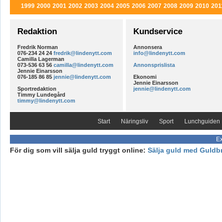
1999
2000
2001
2002
2003
2004
2005
2006
2007
2008
2009
2010
201
Redaktion
Kundservice
Fredrik Norman
Annonsera
076-234 24 24
fredrik@lindenytt.com
info@lindenytt.com
Camilla Lagerman
073-536 63 56
camilla@lindenytt.com
Annonsprislista
Jennie Einarsson
076-185 86 85
jennie@lindenytt.com
Ekonomi
Jennie Einarsson
Sportredaktion
jennie@lindenytt.com
Timmy Lundegård
timmy@lindenytt.com
Start
Näringsliv
Sport
Lunchguiden
Ex
För dig som vill sälja guld tryggt online:
Sälja guld med Guldb