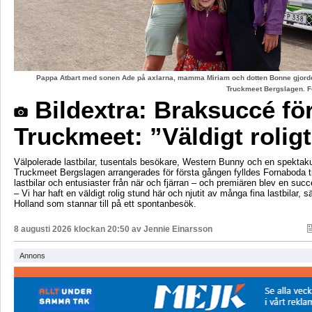
Pappa Atbart med sonen Ade på axlarna, mamma Miriam och dotten Bonne gjord
Truckmeet Bergslagen. F
Bildextra: Braksuccé fö
Truckmeet: ”Väldigt rolig
Välpolerade lastbilar, tusentals besökare, Western Bunny och en spektaku
Truckmeet Bergslagen arrangerades för första gången fylldes Fornaboda 
lastbilar och entusiaster från när och fjärran – och premiären blev en succ
– Vi har haft en väldigt rolig stund här och njutit av många fina lastbilar, s
Holland som stannar till på ett spontanbesök.
8 augusti 2026 klockan 20:50 av
Jennie Einarsson
Annons