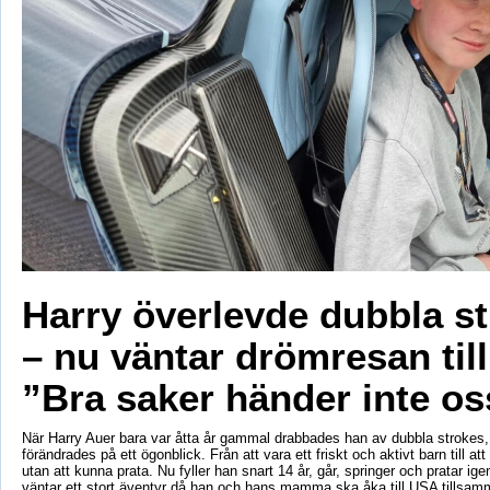
Harry överlevde dubbla s
– nu väntar drömresan til
”Bra saker händer inte os
När Harry Auer bara var åtta år gammal drabbades han av dubbla strokes, 
förändrades på ett ögonblick. Från att vara ett friskt och aktivt barn till att si
utan att kunna prata. Nu fyller han snart 14 år, går, springer och pratar ige
väntar ett stort äventyr då han och hans mamma ska åka till USA tillsa