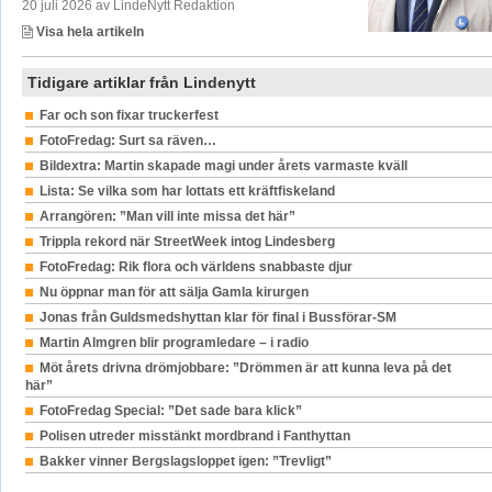
20 juli 2026 av LindeNytt Redaktion
Visa hela artikeln
Tidigare artiklar från Lindenytt
Far och son fixar truckerfest
FotoFredag: Surt sa räven…
Bildextra: Martin skapade magi under årets varmaste kväll
Lista: Se vilka som har lottats ett kräftfiskeland
Arrangören: ”Man vill inte missa det här”
Trippla rekord när StreetWeek intog Lindesberg
FotoFredag: Rik flora och världens snabbaste djur
Nu öppnar man för att sälja Gamla kirurgen
Jonas från Guldsmedshyttan klar för final i Bussförar-SM
Martin Almgren blir programledare – i radio
Möt årets drivna drömjobbare: ”Drömmen är att kunna leva på det
här”
FotoFredag Special: ”Det sade bara klick”
Polisen utreder misstänkt mordbrand i Fanthyttan
Bakker vinner Bergslagsloppet igen: ”Trevligt”