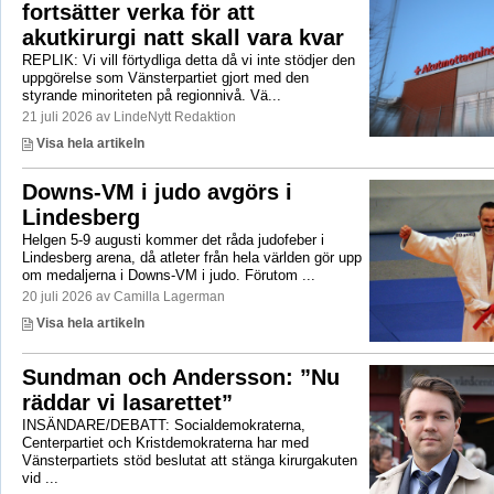
fortsätter verka för att
akutkirurgi natt skall vara kvar
REPLIK: Vi vill förtydliga detta då vi inte stödjer den
uppgörelse som Vänsterpartiet gjort med den
styrande minoriteten på regionnivå. Vä...
21 juli 2026 av LindeNytt Redaktion
Visa hela artikeln
Downs-VM i judo avgörs i
Lindesberg
Helgen 5-9 augusti kommer det råda judofeber i
Lindesberg arena, då atleter från hela världen gör upp
om medaljerna i Downs-VM i judo. Förutom ...
20 juli 2026 av Camilla Lagerman
Visa hela artikeln
Sundman och Andersson: ”Nu
räddar vi lasarettet”
INSÄNDARE/DEBATT: Socialdemokraterna,
Centerpartiet och Kristdemokraterna har med
Vänsterpartiets stöd beslutat att stänga kirurgakuten
vid ...