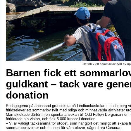
Det blev ett sommarlov fyllt av up
Barnen fick ett sommarl
guldkant – tack vare gene
donation
Pedagogerna på anpassad grundskola på Lindbackaskolan i Lindesberg vil
fritidselever ett sommarlov fyllt med roliga och minnesvärda aktiviteter utö
Man skickade därför in en spontanansökan till Odd Fellow Bergsmannen,
förklarade sin vision, och fick 5 000 kronor i donation.
– Vi är väldigt tacksamma för stödet, som har gjort det möjligt att skapa f
sommarupplevelser och minnen för våra elever, säger Tara Corcoran.