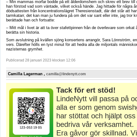
– Min mammas morfar bodde på ett ålderdomshem och skrev ett brev till m
han förstod vad som väntade, vilket också hände. Jag hittade för några å
dödsattesten från koncentrationslägret Theresienstadt, där det står att ha
tarmkatarr, det kan man ju fundera på om det var sant eller inte, jag tror k
berättade han och fortsatte:
– Mitt mål i livet är att ta över stafettpinnen från de överlevare som orkat
berätta sin historia.
Som avslutning på kvällen sjöng konsertens arrangör, Sara Lönnström, en
vers. Därefter hölls en tyst minut för att hedra alla de miljontals människor
nazisternas grymhet.
Publicerad 28 januari 2023 klockan 12:06
Camilla Lagerman ,
camilla@lindenytt.com
Tack för ert stöd!
LindeNytt vill passa på o
alla er som genom swish
har stöttat och hjälpt oss 
bedriva vår verksamhet.
Era gåvor gör skillnad. Vi