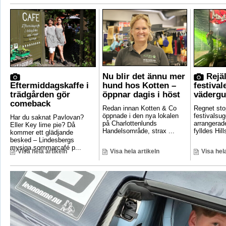
Nu blir det ännu mer
Rejäl
Eftermiddagskaffe i
hund hos Kotten –
festival
trädgården gör
öppnar dagis i höst
vädergu
comeback
Redan innan Kotten & Co
Regnet sto
öppnade i den nya lokalen
festivalsug
Har du saknat Pavlovan?
på Charlottenlunds
arrangerade
Eller Key lime pie? Då
Handelsområde, strax ...
fylldes Hill
kommer ett glädjande
besked – Lindesbergs
mysiga sommarcafé p...
Visa hela artikeln
Visa hela artikeln
Visa hela