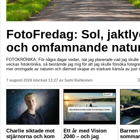
FotoFredag: Sol, jaktl
och omfamnande natu
FOTOKRÖNIKA: För några dagar sedan, när jag planerade vad jag skulle s
veckas fotokrönika, så bestämde jag mig för att jag skulle försöka fotogr
mer omringade av naturen och därmed skapar en starkare känsla av just 
7 augusti 2026 klockan 13:27 av
Sami Rahkonen
Charlie siktade mot
Ett år med Vision
Barnen f
stjärnorna och kom
2040 – och jag
sommar