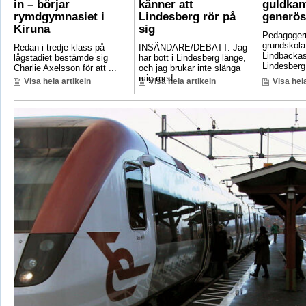
in – börjar
känner att
guldkant
rymdgymnasiet i
Lindesberg rör på
generös
Kiruna
sig
Pedagoger
grundskola
Redan i tredje klass på
INSÄNDARE/DEBATT: Jag
Lindbackas
lågstadiet bestämde sig
har bott i Lindesberg länge,
Lindesberg 
Charlie Axelsson för att ...
och jag brukar inte slänga
mig med ...
Visa hela artikeln
Visa hela artikeln
Visa hela