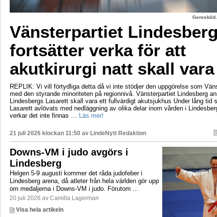
Genrebild.
Vänsterpartiet Lindesber
fortsätter verka för att
akutkirurgi natt skall vara
REPLIK: Vi vill förtydliga detta då vi inte stödjer den uppgörelse som Vänst
med den styrande minoriteten på regionnivå. Vänsterpartiet Lindesberg an
Lindesbergs Lasarett skall vara ett fullvärdigt akutsjukhus Under lång tid
Lasarett avlövats med nedläggning av olika delar inom vården i Lindesberg
verkar det inte finnas …
Läs mer!
21 juli 2026 klockan 11:50 av
LindeNytt Redaktion
Downs-VM i judo avgörs i
Lindesberg
Helgen 5-9 augusti kommer det råda judofeber i
Lindesberg arena, då atleter från hela världen gör upp
om medaljerna i Downs-VM i judo. Förutom ...
20 juli 2026 av Camilla Lagerman
Visa hela artikeln