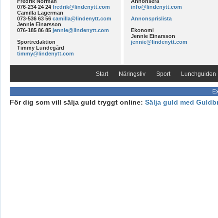
Fredrik Norman
Annonsera
076-234 24 24
fredrik@lindenytt.com
info@lindenytt.com
Camilla Lagerman
073-536 63 56
camilla@lindenytt.com
Annonsprislista
Jennie Einarsson
076-185 86 85
jennie@lindenytt.com
Ekonomi
Jennie Einarsson
Sportredaktion
jennie@lindenytt.com
Timmy Lundegård
timmy@lindenytt.com
Start
Näringsliv
Sport
Lunchguiden
Ex
För dig som vill sälja guld tryggt online:
Sälja guld med Guldb