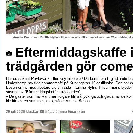
Amelie Boson och Emilia Nylin välkomnar alla till en ny säsong av Eftermiddagskaf
Eftermiddagskaffe 
trädgården gör com
Har du saknat Pavlovan? Eller Key lime pie? Då kommer ett glädjande be
Lindesbergs mysiga sommarcafé på Kungsgatan 16 är tillbaka. Den här g
Boson en ny medarbetare vid sin sida – Emilia Nylin. Tillsammans bjuder de
säsong av ”Eftermiddagskaffe i trädgården”.
– De gäster som har varit här tidigare blir så lyckliga och glada när de ko
blir lite av en samlingsplats, säger Amelie Boson.
29 juli 2026 klockan 09:54 av
Jennie Einarsson