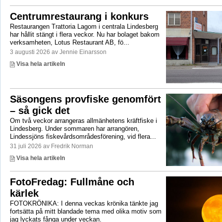
Centrumrestaurang i konkurs
Restaurangen Trattoria Lagom i centrala Lindesberg
har hållit stängt i flera veckor. Nu har bolaget bakom
verksamheten, Lotus Restaurant AB, fö...
3 augusti 2026 av Jennie Einarsson
Visa hela artikeln
Säsongens provfiske genomfört
– så gick det
Om två veckor arrangeras allmänhetens kräftfiske i
Lindesberg. Under sommaren har arrangören,
Lindessjöns fiskevårdsområdesförening, vid flera...
31 juli 2026 av Fredrik Norman
Visa hela artikeln
FotoFredag: Fullmåne och
kärlek
FOTOKRÖNIKA: I denna veckas krönika tänkte jag
fortsätta på mitt blandade tema med olika motiv som
jag lyckats fånga under veckan.