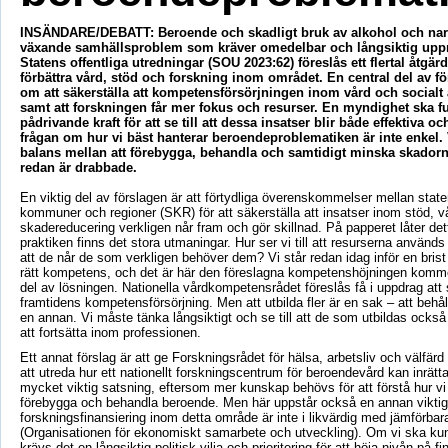
INSÄNDARE/DEBATT: Beroende och skadligt bruk av alkohol och narko
växande samhällsproblem som kräver omedelbar och långsiktig upp
Statens offentliga utredningar (SOU 2023:62) föreslås ett flertal åtgärde
förbättra vård, stöd och forskning inom området. En central del av f
om att säkerställa att kompetensförsörjningen inom vård och socialt 
samt att forskningen får mer fokus och resurser. En myndighet ska 
pådrivande kraft för att se till att dessa insatser blir både effektiva o
frågan om hur vi bäst hanterar beroendeproblematiken är inte enkel. 
balans mellan att förebygga, behandla och samtidigt minska skador
redan är drabbade.
En viktig del av förslagen är att förtydliga överenskommelser mellan stat
kommuner och regioner (SKR) för att säkerställa att insatser inom stöd, v
skadereducering verkligen når fram och gör skillnad. På papperet låter de
praktiken finns det stora utmaningar. Hur ser vi till att resurserna används 
att de når de som verkligen behöver dem? Vi står redan idag inför en bris
rätt kompetens, och det är här den föreslagna kompetenshöjningen komme
del av lösningen. Nationella vårdkompetensrådet föreslås få i uppdrag att 
framtidens kompetensförsörjning. Men att utbilda fler är en sak – att behål
en annan. Vi måste tänka långsiktigt och se till att de som utbildas också f
att fortsätta inom professionen.
Ett annat förslag är att ge Forskningsrådet för hälsa, arbetsliv och välfärd 
att utreda hur ett nationellt forskningscentrum för beroendevård kan inrätt
mycket viktig satsning, eftersom mer kunskap behövs för att förstå hur vi 
förebygga och behandla beroende. Men här uppstår också en annan viktig
forskningsfinansiering inom detta område är inte i likvärdig med jämförb
(Organisationen för ekonomiskt samarbete och utveckling). Om vi ska k
krävs det en långsiktig politisk vilja och prioritering för att höja nivån på f