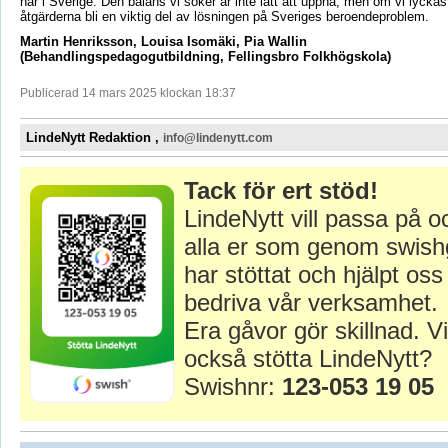
här i Sverige. Den balans vi söker är inte lätt att uppnå, men om vi lycka
åtgärderna bli en viktig del av lösningen på Sveriges beroendeproblem.
Martin Henriksson, Louisa Isomäki, Pia Wallin
(Behandlingspedagogutbildning, Fellingsbro Folkhögskola)
Publicerad 14 mars 2025 klockan 18:37
LindeNytt Redaktion ,
info@lindenytt.com
Tack för ert stöd!
LindeNytt vill passa på o
alla er som genom swish
har stöttat och hjälpt oss 
bedriva vår verksamhet.
Era gåvor gör skillnad. Vi
också stötta LindeNytt?
Swishnr:
123-053 19 05