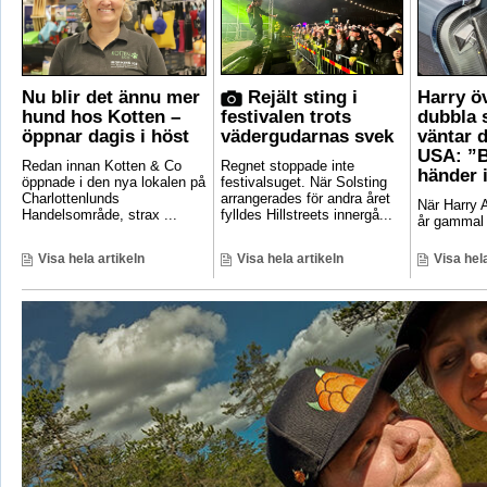
Nu blir det ännu mer
Rejält sting i
Harry ö
hund hos Kotten –
festivalen trots
dubbla 
öppnar dagis i höst
vädergudarnas svek
väntar d
USA: ”B
Redan innan Kotten & Co
Regnet stoppade inte
händer 
öppnade i den nya lokalen på
festivalsuget. När Solsting
Charlottenlunds
arrangerades för andra året
När Harry A
Handelsområde, strax ...
fylldes Hillstreets innergå...
år gammal 
Visa hela artikeln
Visa hela artikeln
Visa hela