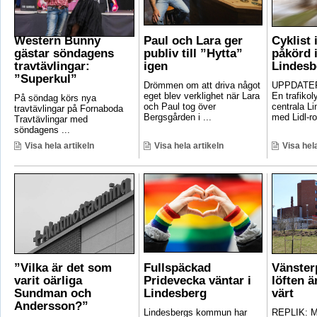
Western Bunny
Paul och Lara ger
Cyklist 
gästar söndagens
publiv till ”Hytta”
påkörd i
travtävlingar:
igen
Lindesb
”Superkul”
Drömmen om att driva något
UPPDATER
eget blev verklighet när Lara
En trafikoly
På söndag körs nya
och Paul tog över
centrala Li
travtävlingar på Fornaboda
Bergsgården i ...
med Lidl-ro
Travtävlingar med
söndagens ...
Visa hela artikeln
Visa hela artikeln
Visa hela
”Vilka är det som
Fullspäckad
Vänster
varit oärliga
Pridevecka väntar i
löften ä
Sundman och
Lindesberg
värt
Andersson?”
Lindesbergs kommun har
REPLIK: Ma