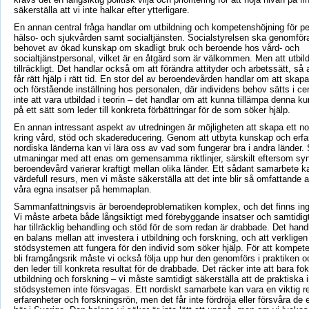
säkerställa att vi inte halkar efter ytterligare.
En annan central fråga handlar om utbildning och kompetenshöjning för p
hälso- och sjukvården samt socialtjänsten. Socialstyrelsen ska genomför
behovet av ökad kunskap om skadligt bruk och beroende hos vård- och
socialtjänstpersonal, vilket är en åtgärd som är välkommen. Men att utbild
tillräckligt. Det handlar också om att förändra attityder och arbetssätt, så 
får rätt hjälp i rätt tid. En stor del av beroendevården handlar om att ska
och förstående inställning hos personalen, där individens behov sätts i ce
inte att vara utbildad i teorin – det handlar om att kunna tillämpa denna k
på ett sätt som leder till konkreta förbättringar för de som söker hjälp.
En annan intressant aspekt av utredningen är möjligheten att skapa ett n
kring vård, stöd och skadereducering. Genom att utbyta kunskap och erfa
nordiska länderna kan vi lära oss av vad som fungerar bra i andra länder. 
utmaningar med att enas om gemensamma riktlinjer, särskilt eftersom sy
beroendevård varierar kraftigt mellan olika länder. Ett sådant samarbete k
värdefull resurs, men vi måste säkerställa att det inte blir så omfattande a
våra egna insatser på hemmaplan.
Sammanfattningsvis är beroendeproblematiken komplex, och det finns ing
Vi måste arbeta både långsiktigt med förebyggande insatser och samtidigt 
har tillräcklig behandling och stöd för de som redan är drabbade. Det hand
en balans mellan att investera i utbildning och forskning, och att verkligen
stödsystemen att fungera för den individ som söker hjälp. För att kompet
bli framgångsrik måste vi också följa upp hur den genomförs i praktiken 
den leder till konkreta resultat för de drabbade. Det räcker inte att bara fo
utbildning och forskning – vi måste samtidigt säkerställa att de praktiska
stödsystemen inte försvagas. Ett nordiskt samarbete kan vara en viktig res
erfarenheter och forskningsrön, men det får inte fördröja eller försvåra de