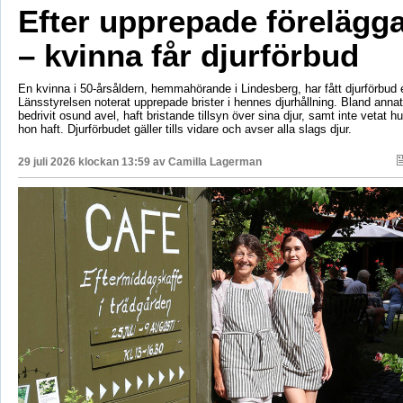
Efter upprepade förelägg
– kvinna får djurförbud
En kvinna i 50-årsåldern, hemmahörande i Lindesberg, har fått djurförbud e
Länsstyrelsen noterat upprepade brister i hennes djurhållning. Bland anna
bedrivit osund avel, haft bristande tillsyn över sina djur, samt inte vetat 
hon haft. Djurförbudet gäller tills vidare och avser alla slags djur.
29 juli 2026 klockan 13:59 av
Camilla Lagerman