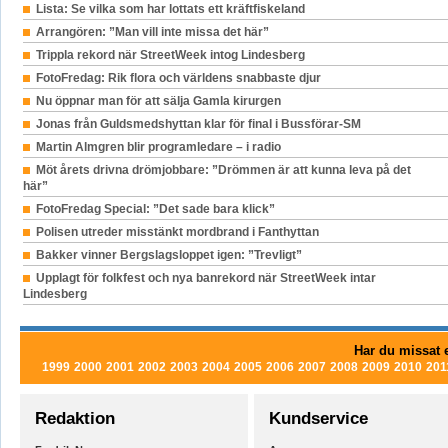
Lista: Se vilka som har lottats ett kräftfiskeland
Arrangören: ”Man vill inte missa det här”
Trippla rekord när StreetWeek intog Lindesberg
FotoFredag: Rik flora och världens snabbaste djur
Nu öppnar man för att sälja Gamla kirurgen
Jonas från Guldsmedshyttan klar för final i Bussförar-SM
Martin Almgren blir programledare – i radio
Möt årets drivna drömjobbare: ”Drömmen är att kunna leva på det
här”
FotoFredag Special: ”Det sade bara klick”
Polisen utreder misstänkt mordbrand i Fanthyttan
Bakker vinner Bergslagsloppet igen: ”Trevligt”
Upplagt för folkfest och nya banrekord när StreetWeek intar
Lindesberg
Har du missat e
1999
2000
2001
2002
2003
2004
2005
2006
2007
2008
2009
2010
201
Redaktion
Kundservice