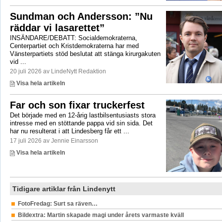
Sundman och Andersson: ”Nu
räddar vi lasarettet”
INSÄNDARE/DEBATT: Socialdemokraterna,
Centerpartiet och Kristdemokraterna har med
Vänsterpartiets stöd beslutat att stänga kirurgakuten
vid ...
20 juli 2026 av LindeNytt Redaktion
Visa hela artikeln
Far och son fixar truckerfest
Det började med en 12-årig lastbilsentusiasts stora
intresse med en stöttande pappa vid sin sida. Det
har nu resulterat i att Lindesberg får ett ...
17 juli 2026 av Jennie Einarsson
Visa hela artikeln
Tidigare artiklar från Lindenytt
FotoFredag: Surt sa räven…
Bildextra: Martin skapade magi under årets varmaste kväll