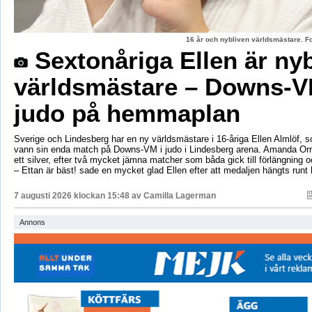
16 år och nybliven världsmästare. F
Sextonåriga Ellen är ny
världsmästare – Downs-V
judo på hemmaplan
Sverige och Lindesberg har en ny världsmästare i 16-åriga Ellen Almlöf, 
vann sin enda match på Downs-VM i judo i Lindesberg arena. Amanda Orr
ett silver, efter två mycket jämna matcher som båda gick till förlängning
– Ettan är bäst! sade en mycket glad Ellen efter att medaljen hängts runt
7 augusti 2026 klockan 15:48 av
Camilla Lagerman
Annons