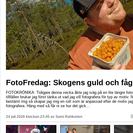
FotoFredag: Skogens guld och fåg
FOTOKRÖNIKA: Tidigare denna vecka åkte jag iväg på en lite längre foto
tillfällen brukar jag först tänka ut vad jag vill fotografera för typ av motiv. 
bestämt mig så skapar jag mig en rutt som är anpassad efter de motiv ja
fotografera. Häng med så får ni se hur det gick…
24 juli 2026 klockan 23:45 av
Sami Rahkonen