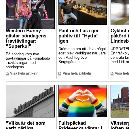
Western Bunny
Paul och Lara ger
Cyklist 
gästar söndagens
publiv till ”Hytta”
påkörd i
travtävlingar:
igen
Lindesb
”Superkul”
Drömmen om att driva något
UPPDATER
eget blev verklighet när Lara
En trafikoly
På söndag körs nya
och Paul tog över
centrala Li
travtävlingar på Fornaboda
Bergsgården i ...
med Lidl-ro
Travtävlingar med
söndagens ...
Visa hela artikeln
Visa hela artikeln
Visa hela
”Vilka är det som
Fullspäckad
Vänster
varit oärliga
Pridevecka väntar i
löften ä