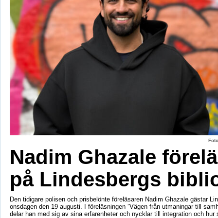
Fot
Nadim Ghazale förelä
på Lindesbergs bibli
Den tidigare polisen och prisbelönte föreläsaren Nadim Ghazale gästar Lin
onsdagen den 19 augusti. I föreläsningen ”Vägen från utmaningar till sa
delar han med sig av sina erfarenheter och nycklar till integration och hur