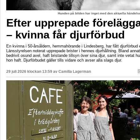
Hunden på bilden har inget med den aktuella händelse
Efter upprepade förelägg
– kvinna får djurförbud
En kvinna i 50-årsåldern, hemmahörande i Lindesberg, har fått djurförbud e
Länsstyrelsen noterat upprepade brister i hennes djurhållning. Bland anna
bedrivit osund avel, haft bristande tillsyn över sina djur, samt inte vetat 
hon haft. Djurförbudet gäller tills vidare och avser alla slags djur.
29 juli 2026 klockan 13:59 av
Camilla Lagerman