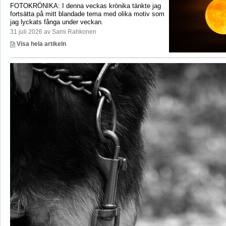
FOTOKRÖNIKA: I denna veckas krönika tänkte jag
fortsätta på mitt blandade tema med olika motiv som
jag lyckats fånga under veckan.
31 juli 2026 av Sami Rahkonen
Visa hela artikeln