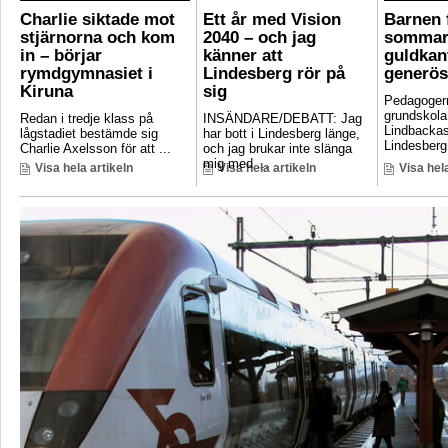
Charlie siktade mot
Ett år med Vision
Barnen f
stjärnorna och kom
2040 – och jag
sommar
in – börjar
känner att
guldkant
rymdgymnasiet i
Lindesberg rör på
generös
Kiruna
sig
Pedagoger
grundskola
Redan i tredje klass på
INSÄNDARE/DEBATT: Jag
Lindbackas
lågstadiet bestämde sig
har bott i Lindesberg länge,
Lindesberg 
Charlie Axelsson för att ...
och jag brukar inte slänga
mig med ...
Visa hela artikeln
Visa hela artikeln
Visa hela