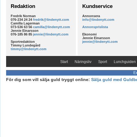
Redaktion
Kundservice
Fredrik Norman
Annonsera
076-234 24 24
fredrik@lindenytt.com
info@lindenytt.com
Camilla Lagerman
073-536 63 56
camilla@lindenytt.com
Annonsprislista
Jennie Einarsson
076-185 86 85
jennie@lindenytt.com
Ekonomi
Jennie Einarsson
Sportredaktion
jennie@lindenytt.com
Timmy Lundegård
timmy@lindenytt.com
Start
Näringsliv
Sport
Lunchguiden
Ex
För dig som vill sälja guld tryggt online:
Sälja guld med Guldb