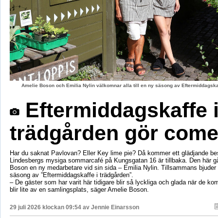
Amelie Boson och Emilia Nylin välkomnar alla till en ny säsong av Eftermiddagskaf
Eftermiddagskaffe 
trädgården gör com
Har du saknat Pavlovan? Eller Key lime pie? Då kommer ett glädjande be
Lindesbergs mysiga sommarcafé på Kungsgatan 16 är tillbaka. Den här g
Boson en ny medarbetare vid sin sida – Emilia Nylin. Tillsammans bjuder de
säsong av ”Eftermiddagskaffe i trädgården”.
– De gäster som har varit här tidigare blir så lyckliga och glada när de ko
blir lite av en samlingsplats, säger Amelie Boson.
29 juli 2026 klockan 09:54 av
Jennie Einarsson