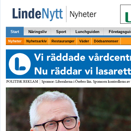
Start
Näringsliv
Sport
Lunchguiden
Företagsgui
Nyheter
Nyhetsarkiv
Restauranger
Väder
Dödsannonser