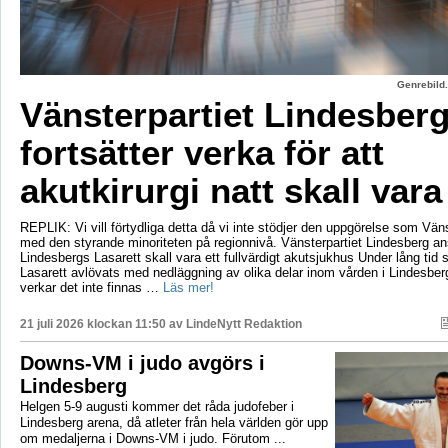
Genrebild.
Vänsterpartiet Lindesber
fortsätter verka för att
akutkirurgi natt skall vara
REPLIK: Vi vill förtydliga detta då vi inte stödjer den uppgörelse som Vänst
med den styrande minoriteten på regionnivå. Vänsterpartiet Lindesberg an
Lindesbergs Lasarett skall vara ett fullvärdigt akutsjukhus Under lång tid
Lasarett avlövats med nedläggning av olika delar inom vården i Lindesberg
verkar det inte finnas …
Läs mer!
21 juli 2026 klockan 11:50 av
LindeNytt Redaktion
Downs-VM i judo avgörs i
Lindesberg
Helgen 5-9 augusti kommer det råda judofeber i
Lindesberg arena, då atleter från hela världen gör upp
om medaljerna i Downs-VM i judo. Förutom ...