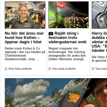
Nu blir det ännu mer
Rejält sting i
Harry ö
hund hos Kotten –
festivalen trots
dubbla 
öppnar dagis i höst
vädergudarnas svek
väntar d
USA: ”B
Redan innan Kotten & Co
Regnet stoppade inte
händer 
öppnade i den nya lokalen på
festivalsuget. När Solsting
Charlottenlunds
arrangerades för andra året
När Harry A
Handelsområde, strax ...
fylldes Hillstreets innergå...
år gammal 
Visa hela artikeln
Visa hela artikeln
Visa hela