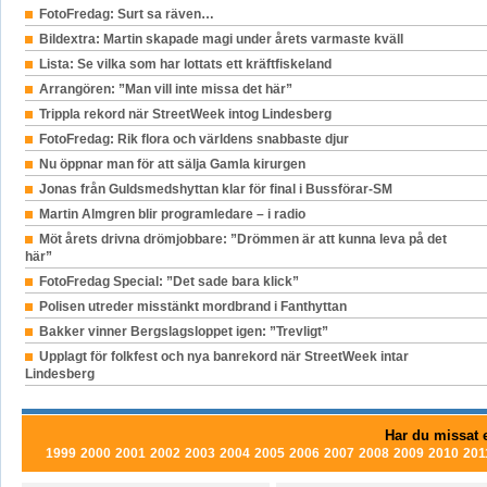
FotoFredag: Surt sa räven…
Bildextra: Martin skapade magi under årets varmaste kväll
Lista: Se vilka som har lottats ett kräftfiskeland
Arrangören: ”Man vill inte missa det här”
Trippla rekord när StreetWeek intog Lindesberg
FotoFredag: Rik flora och världens snabbaste djur
Nu öppnar man för att sälja Gamla kirurgen
Jonas från Guldsmedshyttan klar för final i Bussförar-SM
Martin Almgren blir programledare – i radio
Möt årets drivna drömjobbare: ”Drömmen är att kunna leva på det
här”
FotoFredag Special: ”Det sade bara klick”
Polisen utreder misstänkt mordbrand i Fanthyttan
Bakker vinner Bergslagsloppet igen: ”Trevligt”
Upplagt för folkfest och nya banrekord när StreetWeek intar
Lindesberg
Har du missat e
1999
2000
2001
2002
2003
2004
2005
2006
2007
2008
2009
2010
201