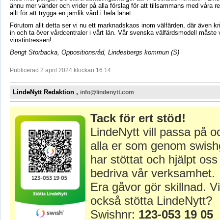
ännu mer vänder och vrider på alla förslag för att tillsammans med våra re
allt för att trygga en jämlik vård i hela länet.
Förutom allt detta ser vi nu ett marknadskaos inom välfärden, där även kri
in och ta över vårdcentraler i vårt län. Vår svenska välfärdsmodell måste
vinstintressen!
Bengt Storbacka, Oppositionsråd, Lindesbergs kommun (S)
Publicerad 2 april 2024 klockan 16:14
LindeNytt Redaktion ,
info@lindenytt.com
Tack för ert stöd!
LindeNytt vill passa på o
alla er som genom swish
har stöttat och hjälpt oss 
bedriva vår verksamhet.
Era gåvor gör skillnad. Vi
också stötta LindeNytt?
Swishnr:
123-053 19 05