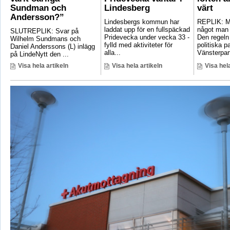
Sundman och
Lindesberg
värt
Andersson?”
Lindesbergs kommun har
REPLIK: Ma
laddat upp för en fullspäckad
något man 
SLUTREPLIK: Svar på
Pridevecka under vecka 33 -
Den regeln
Wilhelm Sundmans och
fylld med aktiviteter för
politiska pa
Daniel Anderssons (L) inlägg
alla...
Vänsterpart
på LindeNytt den ...
Visa hela artikeln
Visa hela artikeln
Visa hela