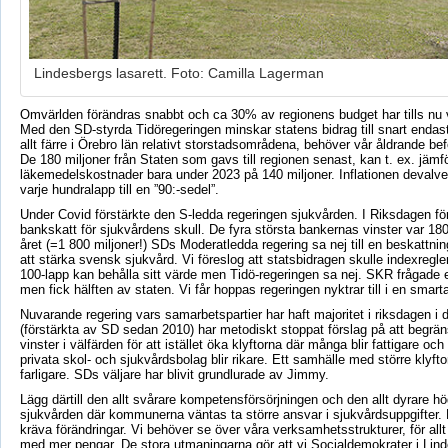
Lindesbergs lasarett. Foto: Camilla Lagerman
Omvärlden förändras snabbt och ca 30% av regionens budget har tills nu v
Med den SD-styrda Tidöregeringen minskar statens bidrag till snart endas
allt färre i Örebro län relativt storstadsområdena, behöver vår åldrande be
De 180 miljoner från Staten som gavs till regionen senast, kan t. ex. jä
läkemedelskostnader bara under 2023 på 140 miljoner. Inflationen deval
varje hundralapp till en ”90:-sedel”.
Under Covid förstärkte den S-ledda regeringen sjukvården. I Riksdagen för
bankskatt för sjukvårdens skull. De fyra största bankernas vinster var 180 
året (=1 800 miljoner!) SDs Moderatledda regering sa nej till en beskattnin
att stärka svensk sjukvård. Vi föreslog att statsbidragen skulle indexregler
100-lapp kan behålla sitt värde men Tidö-regeringen sa nej. SKR frågade ef
men fick hälften av staten. Vi får hoppas regeringen nyktrar till i en smart
Nuvarande regering vars samarbetspartier har haft majoritet i riksdagen i 
(förstärkta av SD sedan 2010) har metodiskt stoppat förslag på att begrän
vinster i välfärden för att istället öka klyftorna där många blir fattigare och
privata skol- och sjukvårdsbolag blir rikare. Ett samhälle med större klyfto
farligare. SDs väljare har blivit grundlurade av Jimmy.
Lägg därtill den allt svårare kompetensförsörjningen och den allt dyrare h
sjukvården där kommunerna väntas ta större ansvar i sjukvårdsuppgifter.
kräva förändringar. Vi behöver se över våra verksamhetsstrukturer, för allt 
med mer pengar. De stora utmaningarna gör att vi Socialdemokrater i L