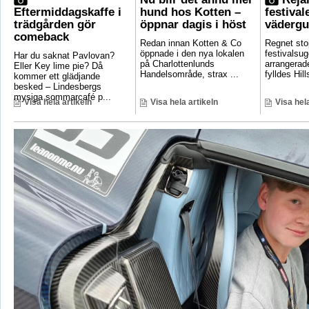
Eftermiddagskaffe i
hund hos Kotten –
festival
trädgården gör
öppnar dagis i höst
vädergu
comeback
Redan innan Kotten & Co
Regnet sto
öppnade i den nya lokalen
festivalsug
Har du saknat Pavlovan?
på Charlottenlunds
arrangerade
Eller Key lime pie? Då
Handelsområde, strax ...
fylldes Hill
kommer ett glädjande
besked – Lindesbergs
mysiga sommarcafé p...
Visa hela artikeln
Visa hela artikeln
Visa hela