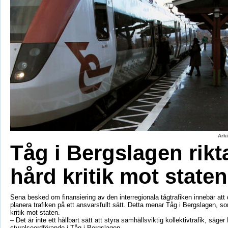
Ark
Tåg i Bergslagen rikt
hård kritik mot staten
Sena besked om finansiering av den interregionala tågtrafiken innebär att d
planera trafiken på ett ansvarsfullt sätt. Detta menar Tåg i Bergslagen, so
kritik mot staten.
– Det är inte ett hållbart sätt att styra samhällsviktig kollektivtrafik, säger 
styrelseordförande i Tåg i Bergslagen.