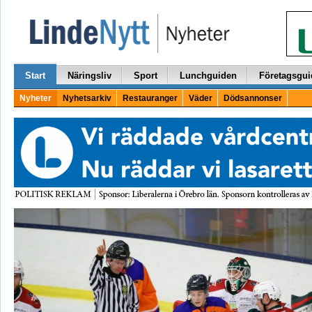
Start
Näringsliv
Sport
Lunchguiden
Företagsgui
Nyheter
Nyhetsarkiv
Restauranger
Väder
Dödsannonser