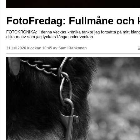
FotoFredag: Fullmåne och 
FOTOKRÖNIKA: I denna veckas krönika tänkte jag fortsätta på mitt bla
olika motiv som jag lyckats fånga under veckan.
31 juli 2026 klockan 10:45 av
Sami Rahkonen