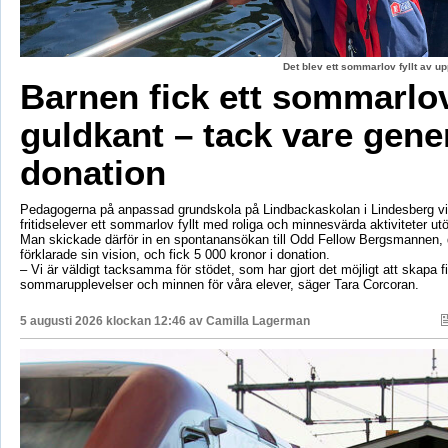
Det blev ett sommarlov fyllt av up
Barnen fick ett sommarl
guldkant – tack vare gene
donation
Pedagogerna på anpassad grundskola på Lindbackaskolan i Lindesberg vil
fritidselever ett sommarlov fyllt med roliga och minnesvärda aktiviteter utö
Man skickade därför in en spontanansökan till Odd Fellow Bergsmannen,
förklarade sin vision, och fick 5 000 kronor i donation.
– Vi är väldigt tacksamma för stödet, som har gjort det möjligt att skapa f
sommarupplevelser och minnen för våra elever, säger Tara Corcoran.
5 augusti 2026 klockan 12:46 av
Camilla Lagerman