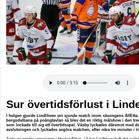
Sur övertidsförlust i Lin
I helgen gjorde Lindlöven sin sjunde match inom säsongens AllEtta. E
bergodalbana på poängtavlan så blev det en riktig målshow i den tre
som lockade till sig ett övertidsspel. Väsby lyckades däremot med de
avslutningen och lyckades avgöra matchen, efter nära tre minuter i ö
Trots en positiv uppvisning i HockeyEttan, så har Lindlöven haft det svåra