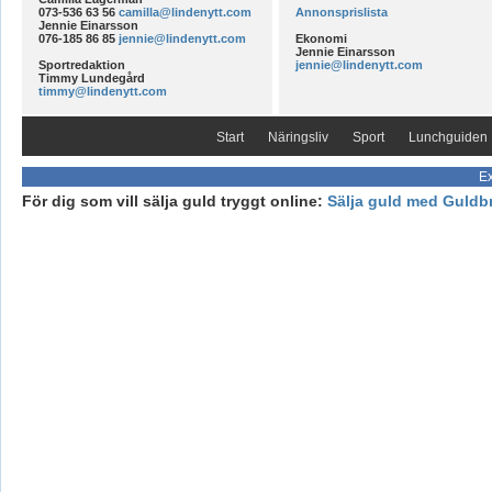
073-536 63 56
camilla@lindenytt.com
Annonsprislista
Jennie Einarsson
076-185 86 85
jennie@lindenytt.com
Ekonomi
Jennie Einarsson
Sportredaktion
jennie@lindenytt.com
Timmy Lundegård
timmy@lindenytt.com
Start
Näringsliv
Sport
Lunchguiden
Ex
För dig som vill sälja guld tryggt online:
Sälja guld med Guldb