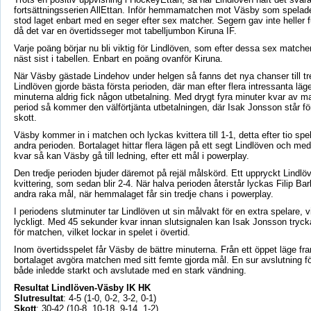
fortsättningsserien AllEttan. Inför hemmamatchen mot Väsby som spelade
stod laget enbart med en seger efter sex matcher. Segern gav inte heller f
då det var en övertidsseger mot tabelljumbon Kiruna IF.
Varje poäng börjar nu bli viktig för Lindlöven, som efter dessa sex matche
näst sist i tabellen. Enbart en poäng ovanför Kiruna.
När Väsby gästade Lindehov under helgen så fanns det nya chanser till tr
Lindlöven gjorde bästa första perioden, där man efter flera intressanta läge
minuterna aldrig fick någon utbetalning. Med drygt fyra minuter kvar av m
period så kommer den välförtjänta utbetalningen, där Isak Jonsson står fö
skott.
Väsby kommer in i matchen och lyckas kvittera till 1-1, detta efter tio spe
andra perioden. Bortalaget hittar flera lägen på ett segt Lindlöven och me
kvar så kan Väsby gå till ledning, efter ett mål i powerplay.
Den tredje perioden bjuder däremot på rejäl målskörd. Ett uppryckt Lindlöven
kvittering, som sedan blir 2-4. När halva perioden återstår lyckas Filip Ba
andra raka mål, när hemmalaget får sin tredje chans i powerplay.
I periodens slutminuter tar Lindlöven ut sin målvakt för en extra spelare, vi
lyckligt. Med 45 sekunder kvar innan slutsignalen kan Isak Jonsson trycka
för matchen, vilket lockar in spelet i övertid.
Inom övertidsspelet får Väsby de bättre minuterna. Från ett öppet läge fr
bortalaget avgöra matchen med sitt femte gjorda mål. En sur avslutning f
både inledde starkt och avslutade med en stark vändning.
Resultat Lindlöven-Väsby IK HK
Slutresultat
: 4-5 (1-0, 0-2, 3-2, 0-1)
Skott
: 30-42 (10-8, 10-18, 9-14, 1-2)