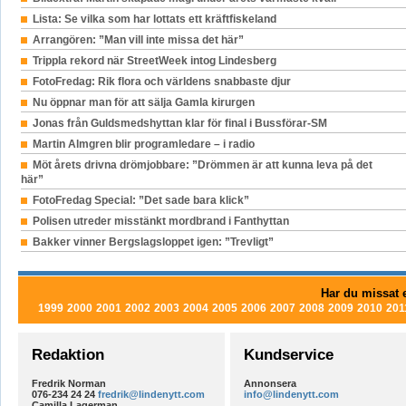
Lista: Se vilka som har lottats ett kräftfiskeland
Arrangören: ”Man vill inte missa det här”
Trippla rekord när StreetWeek intog Lindesberg
FotoFredag: Rik flora och världens snabbaste djur
Nu öppnar man för att sälja Gamla kirurgen
Jonas från Guldsmedshyttan klar för final i Bussförar-SM
Martin Almgren blir programledare – i radio
Möt årets drivna drömjobbare: ”Drömmen är att kunna leva på det
här”
FotoFredag Special: ”Det sade bara klick”
Polisen utreder misstänkt mordbrand i Fanthyttan
Bakker vinner Bergslagsloppet igen: ”Trevligt”
Har du missat e
1999
2000
2001
2002
2003
2004
2005
2006
2007
2008
2009
2010
201
Redaktion
Kundservice
Fredrik Norman
Annonsera
076-234 24 24
fredrik@lindenytt.com
info@lindenytt.com
Camilla Lagerman