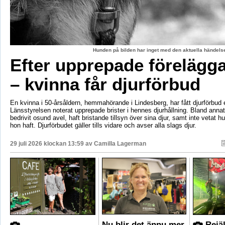
Hunden på bilden har inget med den aktuella händelse
Efter upprepade förelägg
– kvinna får djurförbud
En kvinna i 50-årsåldern, hemmahörande i Lindesberg, har fått djurförbud e
Länsstyrelsen noterat upprepade brister i hennes djurhållning. Bland anna
bedrivit osund avel, haft bristande tillsyn över sina djur, samt inte vetat 
hon haft. Djurförbudet gäller tills vidare och avser alla slags djur.
29 juli 2026 klockan 13:59 av
Camilla Lagerman
Nu blir det ännu mer
Rejäl