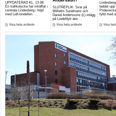
Andersson?”
UPPDATERAD KL. 13.08:
Lindesber
En trafikolycka har inträffat i
laddat upp 
SLUTREPLIK: Svar på
centrala Lindesberg i höjd
Pridevecka
Wilhelm Sundmans och
med Lidl-rondellen. ...
fylld med ak
Daniel Anderssons (L) inlägg
på LindeNytt den ...
Visa hela artikeln
Visa hela artikeln
Visa hela