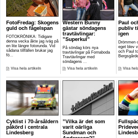
FotoFredag: Skogens
Western Bunny
Paul oc
guld och fågelspan
gästar söndagens
publiv t
travtävlingar:
igen
FOTOKRÖNIKA: Tidigare
”Superkul”
denna vecka åkte jag iväg på
Drömmen om
en lite längre fotorunda. Vid
eget blev v
På söndag körs nya
sådana tillfällen brukar jag
och Paul t
travtävlingar på Fornaboda
fö...
Bergsgården
Travtävlingar med
söndagens ...
Visa hela artikeln
Visa hela artikeln
Visa hela
Cyklist i 70-årsåldern
”Vilka är det som
Fullspä
påkörd i centrala
varit oärliga
Pridevec
Lindesberg
Sundman och
Lindesb