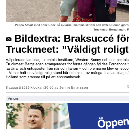
Pappa Atbart med sonen Ade på axlarna, mamma Miriam och dotten Bonne gjord
Truckmeet Bergslagen. F
Bildextra: Braksuccé fö
Truckmeet: ”Väldigt rolig
Välpolerade lastbilar, tusentals besökare, Western Bunny och en spektaku
Truckmeet Bergslagen arrangerades för första gången fylldes Fornaboda 
lastbilar och entusiaster från när och fjärran – och premiären blev en succ
– Vi har haft en väldigt rolig stund här och njutit av många fina lastbilar, s
Holland som stannar till på ett spontanbesök.
8 augusti 2026 klockan 20:50 av
Jennie Einarsson
Annons