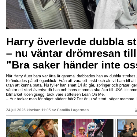
Harry överlevde dubbla s
– nu väntar drömresan til
”Bra saker händer inte os
När Harry Auer bara var åtta år gammal drabbades han av dubbla strokes, 
förändrades på ett ögonblick. Från att vara ett friskt och aktivt barn till att si
utan att kunna prata. Nu fyller han snart 14 år, går, springer och pratar ige
väntar ett stort äventyr då han och hans mamma ska åka till USA tillsa
bilmärket Koenigsegg, tack vare stiftelsen Lean On Me.
– Hur tackar man för något sådant här? Det är ju så stort, säger mamma 
24 juli 2026 klockan 11:05 av
Camilla Lagerman