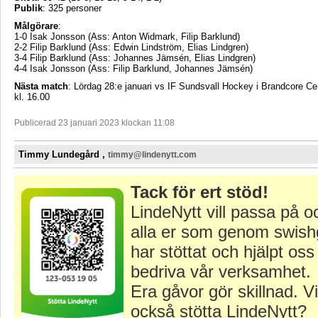
Publik
: 325 personer
Målgörare
:
1-0 Isak Jonsson (Ass: Anton Widmark, Filip Barklund)
2-2 Filip Barklund (Ass: Edwin Lindström, Elias Lindgren)
3-4 Filip Barklund (Ass: Johannes Jämsén, Elias Lindgren)
4-4 Isak Jonsson (Ass: Filip Barklund, Johannes Jämsén)
Nästa match
: Lördag 28:e januari vs IF Sundsvall Hockey i Brandcore C
kl. 16.00
Publicerad 23 januari 2023 klockan 11:08
Timmy Lundegård ,
timmy@lindenytt.com
Tack för ert stöd!
LindeNytt vill passa på o
alla er som genom swish
har stöttat och hjälpt oss 
bedriva vår verksamhet.
Era gåvor gör skillnad. Vi
också stötta LindeNytt?