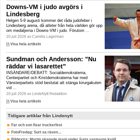
Downs-VM i judo avgörs i
Lindesberg
Helgen 5-9 augusti kommer det råda judofeber i
Lindesberg arena, då atleter från hela världen gör upp
om medaljerna i Downs-VM i judo. Förutom ...
20 juli 2026 av Camilla Lagerman
Visa hela artikeln
Sundman och Andersson: ”Nu
räddar vi lasarettet”
INSÄNDARE/DEBATT: Socialdemokraterna,
Centerpartiet och Kristdemokraterna har med
Vänsterpartiets stöd beslutat att stänga kirurgakuten
vid ...
20 juli 2026 av LindeNytt Redaktion
Visa hela artikeln
Tidigare artiklar från Lindenytt
Far och son fixar truckerfest
FotoFredag: Surt sa räven…
Bildextra: Martin skapade magi under årets varmaste kväll