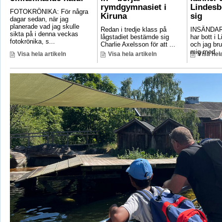
rymdgymnasiet i
Lindesb
FOTOKRÖNIKA: För några
Kiruna
sig
dagar sedan, när jag
planerade vad jag skulle
Redan i tredje klass på
INSÄNDAR
sikta på i denna veckas
lågstadiet bestämde sig
har bott i 
fotokrönika, s...
Charlie Axelsson för att ...
och jag bru
mig med ..
Visa hela artikeln
Visa hela artikeln
Visa hela