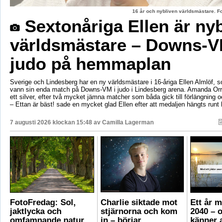
16 år och nybliven världsmästare. F
Sextonåriga Ellen är ny
världsmästare – Downs-V
judo på hemmaplan
Sverige och Lindesberg har en ny världsmästare i 16-åriga Ellen Almlöf, 
vann sin enda match på Downs-VM i judo i Lindesberg arena. Amanda Orr
ett silver, efter två mycket jämna matcher som båda gick till förlängning
– Ettan är bäst! sade en mycket glad Ellen efter att medaljen hängts runt
7 augusti 2026 klockan 15:48 av
Camilla Lagerman
FotoFredag: Sol,
Charlie siktade mot
Ett år 
jaktlycka och
stjärnorna och kom
2040 – 
omfamnande natur
in – börjar
känner a