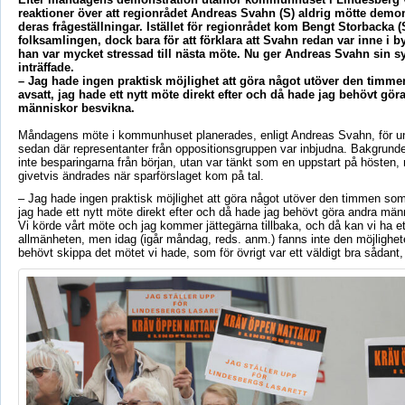
reaktioner över att regionrådet Andreas Svahn (S) aldrig mötte demo
deras frågeställningar. Istället för regionrådet kom Bengt Storbacka (
folksamlingen, dock bara för att förklara att Svahn redan var inne i 
han var mycket stressad till nästa möte. Nu ger Andreas Svahn sin s
inträffade.
– Jag hade ingen praktisk möjlighet att göra något utöver den timm
avsatt, jag hade ett nytt möte direkt efter och då hade jag behövt gör
människor besvikna.
Måndagens möte i kommunhuset planerades, enligt Andreas Svahn, för un
sedan där representanter från oppositionsgruppen var inbjudna. Bakgrunden
inte besparingarna från början, utan var tänkt som en uppstart på hösten,
givetvis ändrades när sparförslaget kom på tal.
– Jag hade ingen praktisk möjlighet att göra något utöver den timmen som
jag hade ett nytt möte direkt efter och då hade jag behövt göra andra män
Vi körde vårt möte och jag kommer jättegärna tillbaka, och då kan vi ha et
allmänheten, men idag (igår måndag, reds. anm.) fanns inte den möjlighet
behövt skippa det mötet vi hade, som för övrigt var ett väldigt bra sådant,