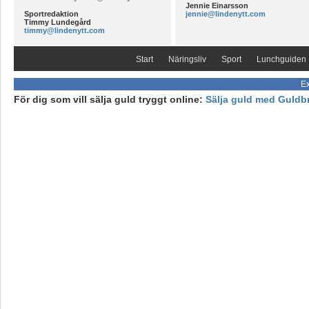
Jennie Einarsson
Sportredaktion
jennie@lindenytt.com
Timmy Lundegård
timmy@lindenytt.com
Start
Näringsliv
Sport
Lunchguiden
Ex
För dig som vill sälja guld tryggt online:
Sälja guld med Guldb