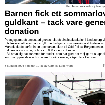
Det blev ett sommarlov fyllt av up
Barnen fick ett sommarl
guldkant – tack vare gene
donation
Pedagogerna på anpassad grundskola på Lindbackaskolan i Lindesberg vil
fritidselever ett sommarlov fyllt med roliga och minnesvärda aktiviteter utö
Man skickade därför in en spontanansökan till Odd Fellow Bergsmannen,
förklarade sin vision, och fick 5 000 kronor i donation.
– Vi är väldigt tacksamma för stödet, som har gjort det möjligt att skapa f
sommarupplevelser och minnen för våra elever, säger Tara Corcoran.
5 augusti 2026 klockan 12:46 av
Camilla Lagerman