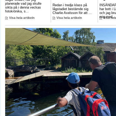
planerade vad jag skulle
Redan i tredje klass på
INSÄNDAR
sikta på i denna veckas
lågstadiet bestämde sig
har bott i 
fotokrönika, s...
Charlie Axelsson för att ...
och jag bru
mig med ..
Visa hela artikeln
Visa hela artikeln
Visa hela