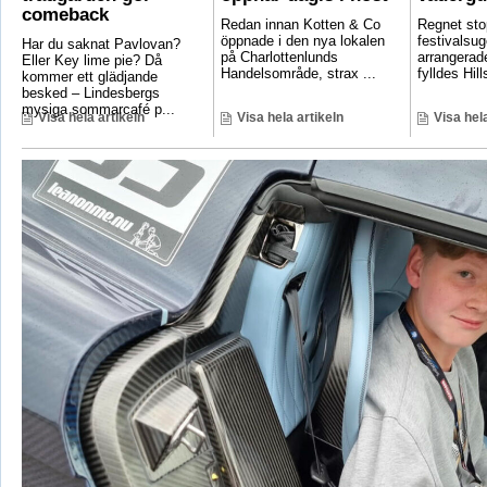
comeback
Redan innan Kotten & Co
Regnet sto
öppnade i den nya lokalen
festivalsug
Har du saknat Pavlovan?
på Charlottenlunds
arrangerade
Eller Key lime pie? Då
Handelsområde, strax ...
fylldes Hill
kommer ett glädjande
besked – Lindesbergs
mysiga sommarcafé p...
Visa hela artikeln
Visa hela artikeln
Visa hela