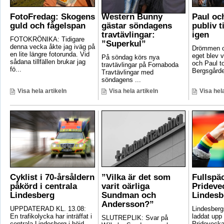
FotoFredag: Skogens
Western Bunny
Paul oc
guld och fågelspan
gästar söndagens
publiv t
travtävlingar:
igen
FOTOKRÖNIKA: Tidigare
”Superkul”
denna vecka åkte jag iväg på
Drömmen om
en lite längre fotorunda. Vid
eget blev v
På söndag körs nya
sådana tillfällen brukar jag
och Paul t
travtävlingar på Fornaboda
fö...
Bergsgården
Travtävlingar med
söndagens ...
Visa hela artikeln
Visa hela artikeln
Visa hela
Cyklist i 70-årsåldern
”Vilka är det som
Fullspä
påkörd i centrala
varit oärliga
Pridevec
Lindesberg
Sundman och
Lindesb
Andersson?”
UPPDATERAD KL. 13.08:
Lindesber
En trafikolycka har inträffat i
laddat upp 
SLUTREPLIK: Svar på
centrala Lindesberg i höjd
Pridevecka