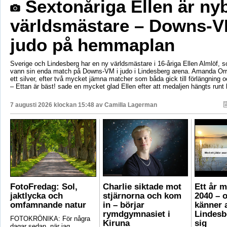
Sextonåriga Ellen är ny
världsmästare – Downs-V
judo på hemmaplan
Sverige och Lindesberg har en ny världsmästare i 16-åriga Ellen Almlöf, 
vann sin enda match på Downs-VM i judo i Lindesberg arena. Amanda Orr
ett silver, efter två mycket jämna matcher som båda gick till förlängning
– Ettan är bäst! sade en mycket glad Ellen efter att medaljen hängts runt
7 augusti 2026 klockan 15:48 av
Camilla Lagerman
FotoFredag: Sol,
Charlie siktade mot
Ett år 
jaktlycka och
stjärnorna och kom
2040 – 
omfamnande natur
in – börjar
känner a
rymdgymnasiet i
Lindesb
FOTOKRÖNIKA: För några
Kiruna
sig
dagar sedan, när jag