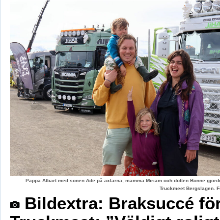
Pappa Atbart med sonen Ade på axlarna, mamma Miriam och dotten Bonne gjord
Truckmeet Bergslagen. F
Bildextra: Braksuccé fö