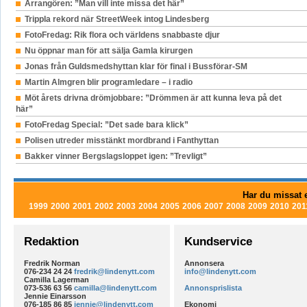
Arrangören: ”Man vill inte missa det här”
Trippla rekord när StreetWeek intog Lindesberg
FotoFredag: Rik flora och världens snabbaste djur
Nu öppnar man för att sälja Gamla kirurgen
Jonas från Guldsmedshyttan klar för final i Bussförar-SM
Martin Almgren blir programledare – i radio
Möt årets drivna drömjobbare: ”Drömmen är att kunna leva på det
här”
FotoFredag Special: ”Det sade bara klick”
Polisen utreder misstänkt mordbrand i Fanthyttan
Bakker vinner Bergslagsloppet igen: ”Trevligt”
Har du missat e
1999
2000
2001
2002
2003
2004
2005
2006
2007
2008
2009
2010
201
Redaktion
Kundservice
Fredrik Norman
Annonsera
076-234 24 24
fredrik@lindenytt.com
info@lindenytt.com
Camilla Lagerman
073-536 63 56
camilla@lindenytt.com
Annonsprislista
Jennie Einarsson
076-185 86 85
jennie@lindenytt.com
Ekonomi