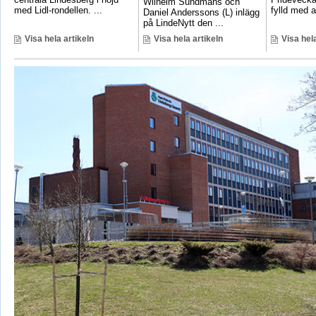
Wilhelm Sundmans och
med Lidl-rondellen. ...
fylld med ak
Daniel Anderssons (L) inlägg
på LindeNytt den ...
Visa hela artikeln
Visa hela artikeln
Visa hela