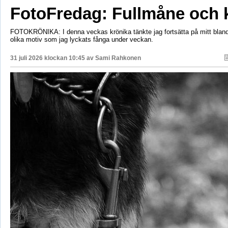
FotoFredag: Fullmåne och 
FOTOKRÖNIKA: I denna veckas krönika tänkte jag fortsätta på mitt bla
olika motiv som jag lyckats fånga under veckan.
31 juli 2026 klockan 10:45 av
Sami Rahkonen