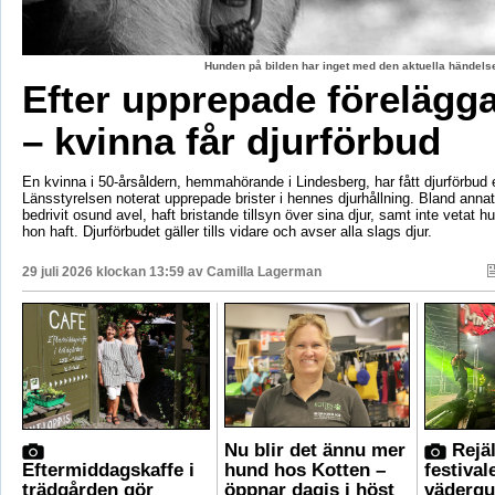
Hunden på bilden har inget med den aktuella händelse
Efter upprepade förelägg
– kvinna får djurförbud
En kvinna i 50-årsåldern, hemmahörande i Lindesberg, har fått djurförbud e
Länsstyrelsen noterat upprepade brister i hennes djurhållning. Bland anna
bedrivit osund avel, haft bristande tillsyn över sina djur, samt inte vetat 
hon haft. Djurförbudet gäller tills vidare och avser alla slags djur.
29 juli 2026 klockan 13:59 av
Camilla Lagerman
Nu blir det ännu mer
Rejäl
Eftermiddagskaffe i
hund hos Kotten –
festival
trädgården gör
öppnar dagis i höst
vädergu