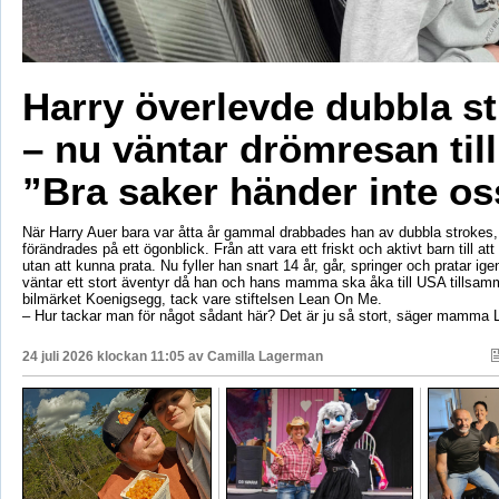
Harry överlevde dubbla s
– nu väntar drömresan til
”Bra saker händer inte os
När Harry Auer bara var åtta år gammal drabbades han av dubbla strokes, 
förändrades på ett ögonblick. Från att vara ett friskt och aktivt barn till att si
utan att kunna prata. Nu fyller han snart 14 år, går, springer och pratar ige
väntar ett stort äventyr då han och hans mamma ska åka till USA tillsa
bilmärket Koenigsegg, tack vare stiftelsen Lean On Me.
– Hur tackar man för något sådant här? Det är ju så stort, säger mamma 
24 juli 2026 klockan 11:05 av
Camilla Lagerman