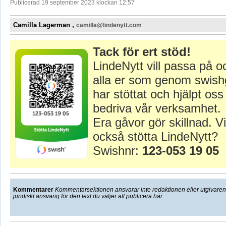
Publicerad 19 september 2023 klockan 12:57
Camilla Lagerman ,
camilla@lindenytt.com
Tack för ert stöd!
LindeNytt vill passa på o
alla er som genom swish
har stöttat och hjälpt oss 
bedriva vår verksamhet.
Era gåvor gör skillnad. Vi
också stötta LindeNytt?
Swishnr:
123-053 19 05
Kommentarer
Kommentarsektionen ansvarar inte redaktionen eller utgivaren f
juridiskt ansvarig för den text du väljer att publicera här.