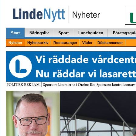
Start
Näringsliv
Sport
Lunchguiden
Företagsgui
Nyheter
Nyhetsarkiv
Restauranger
Väder
Dödsannonser