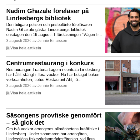
Nadim Ghazale föreläser på
Lindesbergs bibliotek
Den tidigare polisen och prisbelönte föreläsaren
Nadim Ghazale gästar Lindesbergs bibliotek
onsdagen den 19 augusti. I föreläsningen "Vägen fr...
3 augusti 2026 av Jennie Einarsson
Visa hela artikeln
Centrumrestaurang i konkurs
Restaurangen Trattoria Lagom i centrala Lindesberg
har hållit stängt i flera veckor. Nu har bolaget bakom
verksamheten, Lotus Restaurant AB, fö...
3 augusti 2026 av Jennie Einarsson
Visa hela artikeln
Säsongens provfiske genomfört
– så gick det
Om två veckor arrangeras allmänhetens kräftfiske i
Lindesberg. Under sommaren har arrangören,
Lindessjöns fiskevårdsområdesförening, vid flera...