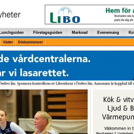
Lunchguiden
Företagsguiden
Marknad
Evenemang
Ko
Väder
Dödsannonser