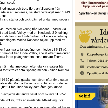
äng i setet.
 ledningen och trots flera anfallspoäng från
de in ett serveess, så stod bortalaget med 10-19
-out.
hålla sig starka och gick därmed undan med seger i
 vis, med en blockering från Mariana Baddini vid
å stod Linde Volley med en inledande 2-0-ledning.
 i matchen men Linde Volley utökade sin ledning
hemmalagets Marina Konecna följde upp med ett
1.
er flera nya anfallspoäng, som ledde till 6-13 på
time-out från Linde Volley, spelet efter time-outen
pela in tre poäng vardera innan tränare Teemu
stnämnda time-outen efter starka insatser från
 för flertalet anfallspoäng medan Zeinab Kamara
d 14-19 på poängtavlan och även efter time-outen
atser där Marina Konecna stod för en stor del av
just ut för Linde Volley som åter igen kunde
ch avgjorde det andra setet som skrevs till 22-25.
nde Volley, trots en inledande 1-0-ledning, fick
e sig slagna av Linköping som avgjorde det tredje