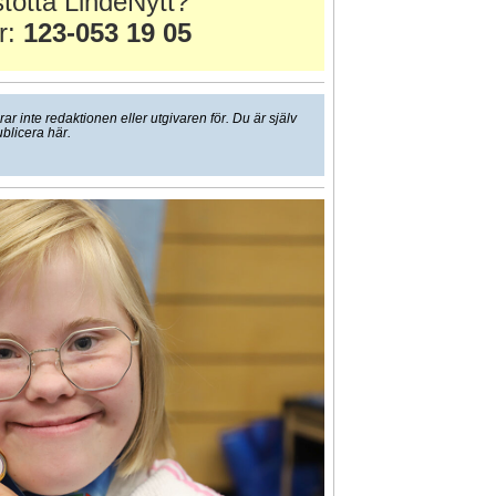
tötta LindeNytt?
r:
123-053 19 05
 inte redaktionen eller utgivaren för. Du är själv
ublicera här.