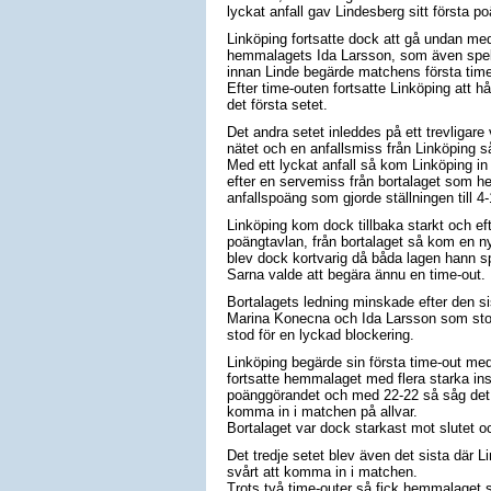
lyckat anfall gav Lindesberg sitt första po
Linköping fortsatte dock att gå undan med
hemmalagets Ida Larsson, som även spela
innan Linde begärde matchens första time
Efter time-outen fortsatte Linköping att 
det första setet.
Det andra setet inleddes på ett trevligare
nätet och en anfallsmiss från Linköping s
Med ett lyckat anfall så kom Linköping in
efter en servemiss från bortalaget som 
anfallspoäng som gjorde ställningen till 4-
Linköping kom dock tillbaka starkt och eft
poängtavlan, från bortalaget så kom en ny 
blev dock kortvarig då båda lagen hann s
Sarna valde att begära ännu en time-out.
Bortalagets ledning minskade efter den si
Marina Konecna och Ida Larsson som stod
stod för en lyckad blockering.
Linköping begärde sin första time-out me
fortsatte hemmalaget med flera starka ins
poänggörandet och med 22-22 så såg det l
komma in i matchen på allvar.
Bortalaget var dock starkast mot slutet o
Det tredje setet blev även det sista där Li
svårt att komma in i matchen.
Trots två time-outer så fick hemmalaget s