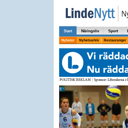
Start
Näringsliv
Sport
Nyheter
Nyhetsarkiv
Restauranger