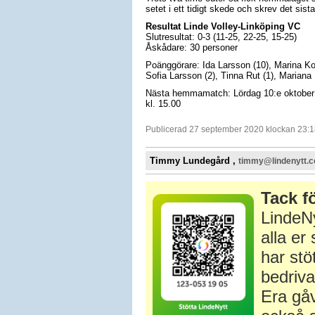
setet i ett tidigt skede och skrev det sista 
Resultat Linde Volley-Linköping VC
Slutresultat: 0-3 (11-25, 22-25, 15-25)
Åskådare: 30 personer
Poänggörare: Ida Larsson (10), Marina Ko
Sofia Larsson (2), Tinna Rut (1), Mariana 
Nästa hemmamatch: Lördag 10:e oktober 
kl. 15.00
Publicerad 27 september 2020 klockan 23:1
Timmy Lundegård ,
timmy@lindenytt.
Tack fö
LindeNy
alla e
har stö
bedriva
Era gåv