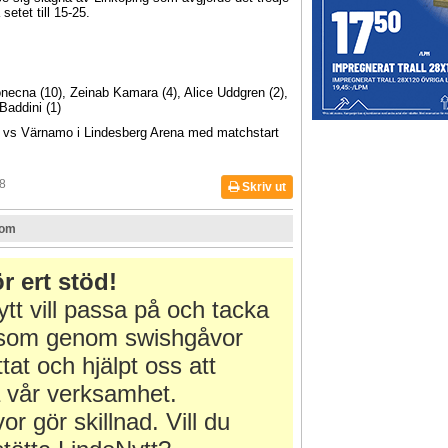
setet till 15-25.
necna (10), Zeinab Kamara (4), Alice Uddgren (2),
Baddini (1)
vs Värnamo i Lindesberg Arena med matchstart
8
Skriv ut
com
r ert stöd!
tt vill passa på och tacka
r som genom swishgåvor
ttat och hjälpt oss att
 vår verksamhet.
or gör skillnad. Vill du