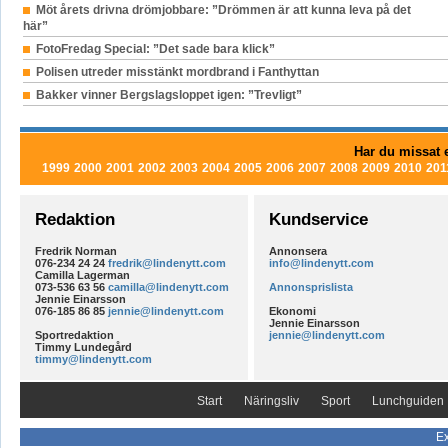
Möt årets drivna drömjobbare: ”Drömmen är att kunna leva på det
här”
FotoFredag Special: ”Det sade bara klick”
Polisen utreder misstänkt mordbrand i Fanthyttan
Bakker vinner Bergslagsloppet igen: ”Trevligt”
Har du missat e
1999
2000
2001
2002
2003
2004
2005
2006
2007
2008
2009
2010
201
Redaktion
Kundservice
Fredrik Norman
Annonsera
076-234 24 24
fredrik@lindenytt.com
info@lindenytt.com
Camilla Lagerman
073-536 63 56
camilla@lindenytt.com
Annonsprislista
Jennie Einarsson
076-185 86 85
jennie@lindenytt.com
Ekonomi
Jennie Einarsson
Sportredaktion
jennie@lindenytt.com
Timmy Lundegård
timmy@lindenytt.com
Start
Näringsliv
Sport
Lunchguiden
Ex