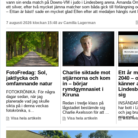
vann sin enda match på Downs-VM i judo i Lindesberg arena. Amanda Orr
ett silver, efter två mycket jämna matcher som båda gick till förlängning
– Ettan är bäst! sade en mycket glad Ellen efter att medaljen hängts runt
7 augusti 2026 klockan 15:48 av
Camilla Lagerman
FotoFredag: Sol,
Charlie siktade mot
Ett år 
jaktlycka och
stjärnorna och kom
2040 – 
omfamnande natur
in – börjar
känner a
rymdgymnasiet i
Lindesb
FOTOKRÖNIKA: För några
Kiruna
sig
dagar sedan, när jag
planerade vad jag skulle
Redan i tredje klass på
INSÄNDAR
sikta på i denna veckas
lågstadiet bestämde sig
har bott i 
fotokrönika, s...
Charlie Axelsson för att ...
och jag bru
mig med ..
Visa hela artikeln
Visa hela artikeln
Visa hela