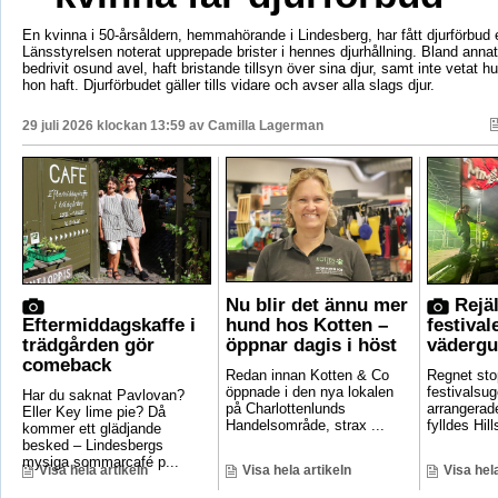
En kvinna i 50-årsåldern, hemmahörande i Lindesberg, har fått djurförbud e
Länsstyrelsen noterat upprepade brister i hennes djurhållning. Bland anna
bedrivit osund avel, haft bristande tillsyn över sina djur, samt inte vetat 
hon haft. Djurförbudet gäller tills vidare och avser alla slags djur.
29 juli 2026 klockan 13:59 av
Camilla Lagerman
Nu blir det ännu mer
Rejäl
Eftermiddagskaffe i
hund hos Kotten –
festival
trädgården gör
öppnar dagis i höst
vädergu
comeback
Redan innan Kotten & Co
Regnet sto
öppnade i den nya lokalen
festivalsug
Har du saknat Pavlovan?
på Charlottenlunds
arrangerade
Eller Key lime pie? Då
Handelsområde, strax ...
fylldes Hill
kommer ett glädjande
besked – Lindesbergs
mysiga sommarcafé p...
Visa hela artikeln
Visa hela artikeln
Visa hela