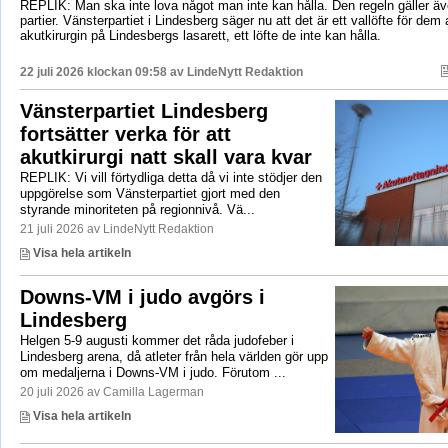
REPLIK: Man ska inte lova något man inte kan hålla. Den regeln gäller äve
partier. Vänsterpartiet i Lindesberg säger nu att det är ett vallöfte för dem 
akutkirurgin på Lindesbergs lasarett, ett löfte de inte kan hålla.
22 juli 2026 klockan 09:58 av
LindeNytt Redaktion
Vänsterpartiet Lindesberg
fortsätter verka för att
akutkirurgi natt skall vara kvar
REPLIK: Vi vill förtydliga detta då vi inte stödjer den
uppgörelse som Vänsterpartiet gjort med den
styrande minoriteten på regionnivå. Vä...
21 juli 2026 av LindeNytt Redaktion
Visa hela artikeln
Downs-VM i judo avgörs i
Lindesberg
Helgen 5-9 augusti kommer det råda judofeber i
Lindesberg arena, då atleter från hela världen gör upp
om medaljerna i Downs-VM i judo. Förutom ...
20 juli 2026 av Camilla Lagerman
Visa hela artikeln