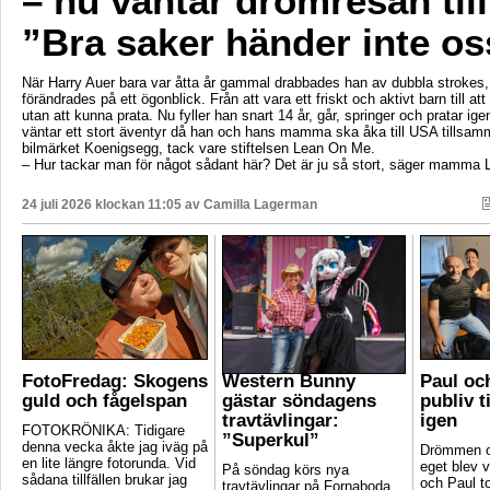
– nu väntar drömresan til
”Bra saker händer inte os
När Harry Auer bara var åtta år gammal drabbades han av dubbla strokes, 
förändrades på ett ögonblick. Från att vara ett friskt och aktivt barn till att si
utan att kunna prata. Nu fyller han snart 14 år, går, springer och pratar ige
väntar ett stort äventyr då han och hans mamma ska åka till USA tillsa
bilmärket Koenigsegg, tack vare stiftelsen Lean On Me.
– Hur tackar man för något sådant här? Det är ju så stort, säger mamma 
24 juli 2026 klockan 11:05 av
Camilla Lagerman
FotoFredag: Skogens
Western Bunny
Paul oc
guld och fågelspan
gästar söndagens
publiv t
travtävlingar:
igen
FOTOKRÖNIKA: Tidigare
”Superkul”
denna vecka åkte jag iväg på
Drömmen om
en lite längre fotorunda. Vid
eget blev v
På söndag körs nya
sådana tillfällen brukar jag
och Paul t
travtävlingar på Fornaboda