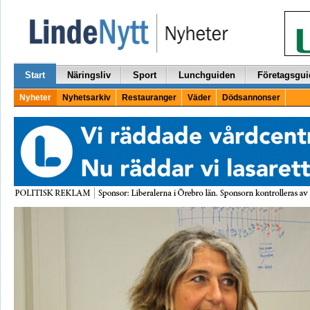
Start
Näringsliv
Sport
Lunchguiden
Företagsgui
Nyheter
Nyhetsarkiv
Restauranger
Väder
Dödsannonser