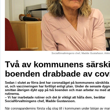
Socialförvaltningens chef, Madde Gustafsson. Arki
Två av kommunens särski
boenden drabbade av cov
Sedan i slutet av förra året har coronaläget på kommunens särskilda
ut, och vaccineringen har fortlöpt enligt plan. Under de senaste dyg
smittan återigen dykt upp på två boenden och man arbetar nu med at
rutinerna.
– Vi har inarbetade rutiner och det är viktigt att hålla dem, berättar
Socialförvaltningens chef, Madde Gustavsson.
När coronapandemins första våg slog till i kommunen under början av ma