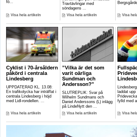
fö...
Bergsgården
Travtävlingar med
söndagens ...
Visa hela artikeln
Visa hela artikeln
Visa hela
Cyklist i 70-årsåldern
”Vilka är det som
Fullspä
påkörd i centrala
varit oärliga
Pridevec
Lindesberg
Sundman och
Lindesb
Andersson?”
UPPDATERAD KL. 13.08:
Lindesber
En trafikolycka har inträffat i
laddat upp 
SLUTREPLIK: Svar på
centrala Lindesberg i höjd
Pridevecka
Wilhelm Sundmans och
med Lidl-rondellen. ...
fylld med ak
Daniel Anderssons (L) inlägg
på LindeNytt den ...
Visa hela artikeln
Visa hela artikeln
Visa hela