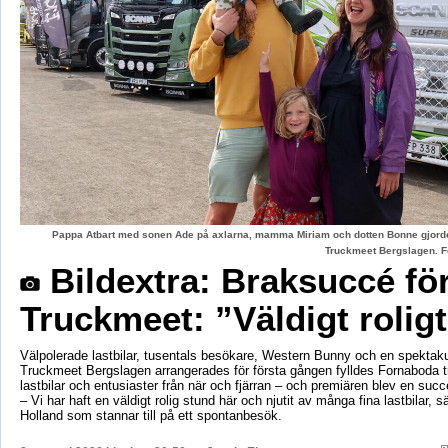
Pappa Atbart med sonen Ade på axlarna, mamma Miriam och dotten Bonne gjord
Truckmeet Bergslagen. F
Bildextra: Braksuccé fö
Truckmeet: ”Väldigt rolig
Välpolerade lastbilar, tusentals besökare, Western Bunny och en spektaku
Truckmeet Bergslagen arrangerades för första gången fylldes Fornaboda 
lastbilar och entusiaster från när och fjärran – och premiären blev en succ
– Vi har haft en väldigt rolig stund här och njutit av många fina lastbilar, s
Holland som stannar till på ett spontanbesök.