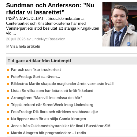
Sundman och Andersson: ”Nu
räddar vi lasarettet”
INSÄNDARE/DEBATT: Socialdemokraterna,
Centerpartiet och Kristdemokraterna har med
Vänsterpartiets stöd beslutat att stänga kirurgakuten
vid ...
20 juli 2026 av LindeNytt Redaktion
Visa hela artikeln
Tidigare artiklar från Lindenytt
Far och son fixar truckerfest
FotoFredag: Surt sa räven…
Bildextra: Martin skapade magi under årets varmaste kväll
Lista: Se vilka som har lottats ett kräftfiskeland
Arrangören: ”Man vill inte missa det här”
Trippla rekord när StreetWeek intog Lindesberg
FotoFredag: Rik flora och världens snabbaste djur
Nu öppnar man för att sälja Gamla kirurgen
Jonas från Guldsmedshyttan klar för final i Bussförar-SM
Martin Almgren blir programledare – i radio