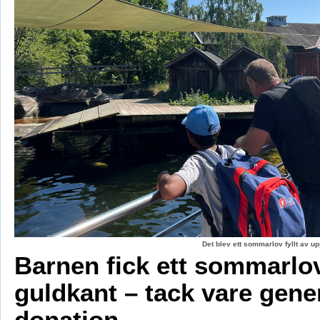
Det blev ett sommarlov fyllt av up
Barnen fick ett sommarl
guldkant – tack vare gene
donation