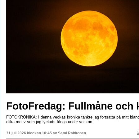
FotoFredag: Fullmåne och 
FOTOKRÖNIKA: I denna veckas krönika tänkte jag fortsätta på mitt bla
olika motiv som jag lyckats fånga under veckan.
31 juli 2026 klockan 10:45 av
Sami Rahkonen