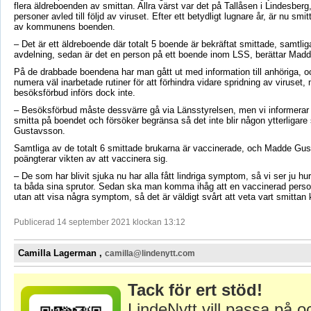
flera äldreboenden av smittan. Allra värst var det på Tallåsen i Lindesber
personer avled till följd av viruset. Efter ett betydligt lugnare år, är nu smit
av kommunens boenden.
– Det är ett äldreboende där totalt 5 boende är bekräftat smittade, samtl
avdelning, sedan är det en person på ett boende inom LSS, berättar Mad
På de drabbade boendena har man gått ut med information till anhöriga, o
numera väl inarbetade rutiner för att förhindra vidare spridning av viruset
besöksförbud införs dock inte.
– Besöksförbud måste dessvärre gå via Länsstyrelsen, men vi informerar 
smitta på boendet och försöker begränsa så det inte blir någon ytterligare 
Gustavsson.
Samtliga av de totalt 6 smittade brukarna är vaccinerade, och Madde Gu
poängterar vikten av att vaccinera sig.
– De som har blivit sjuka nu har alla fått lindriga symptom, så vi ser ju hur 
ta båda sina sprutor. Sedan ska man komma ihåg att en vaccinerad perso
utan att visa några symptom, så det är väldigt svårt att veta vart smittan
Publicerad 14 september 2021 klockan 13:12
Camilla Lagerman ,
camilla@lindenytt.com
Tack för ert stöd!
LindeNytt vill passa på o