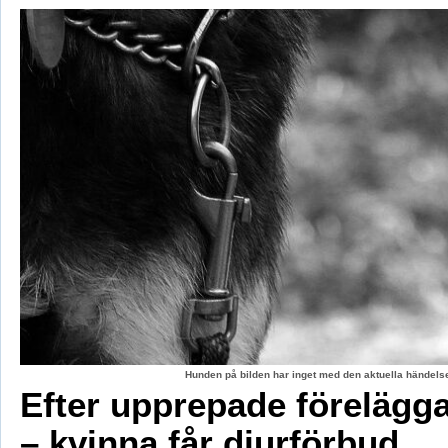
Hunden på bilden har inget med den aktuella händelse
Efter upprepade förelägg
– kvinna får djurförbud