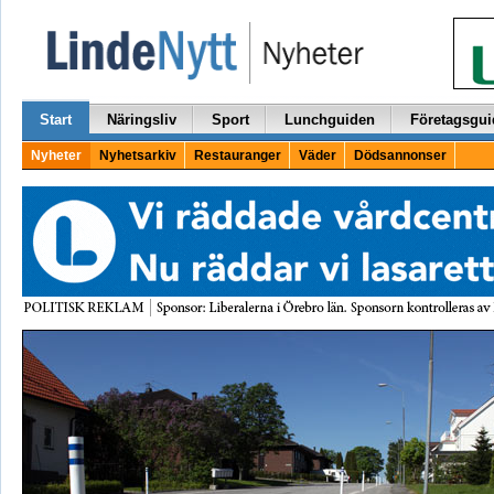
Start
Näringsliv
Sport
Lunchguiden
Företagsgui
Nyheter
Nyhetsarkiv
Restauranger
Väder
Dödsannonser