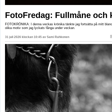
FotoFredag: Fullmåne och 
FOTOKRÖNIKA: I denna veckas krönika tänkte jag fortsätta på mitt bla
olika motiv som jag lyckats fånga under veckan.
31 juli 2026 klockan 10:45 av
Sami Rahkonen