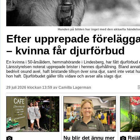
Hunden på bilden har inget med den aktuella händelse
Efter upprepade förelägg
– kvinna får djurförbud
En kvinna i 50-årsåldern, hemmahörande i Lindesberg, har fått djurförbud e
Länsstyrelsen noterat upprepade brister i hennes djurhållning. Bland anna
bedrivit osund avel, haft bristande tillsyn över sina djur, samt inte vetat 
hon haft. Djurförbudet gäller tills vidare och avser alla slags djur.
29 juli 2026 klockan 13:59 av
Camilla Lagerman
Nu blir det ännu mer
Rejäl