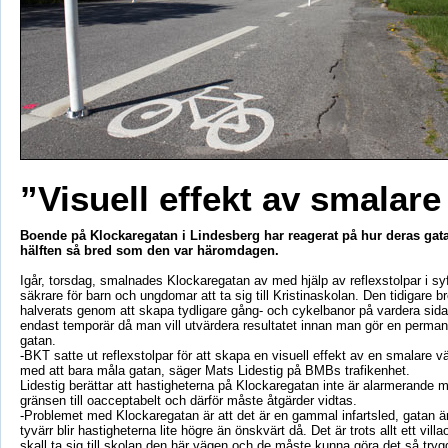
”Visuell effekt av smalare
Boende på Klockaregatan i Lindesberg har reagerat på hur deras gata 
hälften så bred som den var häromdagen.
Igår, torsdag, smalnades Klockaregatan av med hjälp av reflexstolpar i syf
säkrare för barn och ungdomar att ta sig till Kristinaskolan. Den tidigare b
halverats genom att skapa tydligare gång- och cykelbanor på vardera sida
endast temporär då man vill utvärdera resultatet innan man gör en perman
gatan.
-BKT satte ut reflexstolpar för att skapa en visuell effekt av en smalare v
med att bara måla gatan, säger Mats Lidestig på BMBs trafikenhet.
Lidestig berättar att hastigheterna på Klockaregatan inte är alarmerande m
gränsen till oacceptabelt och därför måste åtgärder vidtas.
-Problemet med Klockaregatan är att det är en gammal infartsled, gatan är
tyvärr blir hastigheterna lite högre än önskvärt då. Det är trots allt ett vil
skall ta sig till skolan den här vägen och de måste kunna göra det så tryg