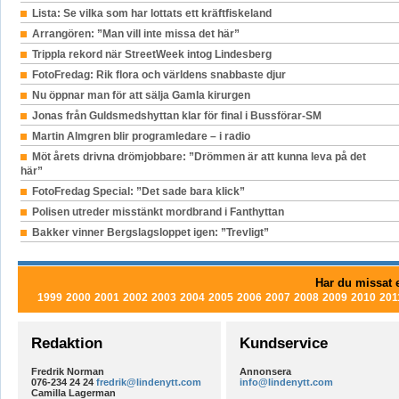
Lista: Se vilka som har lottats ett kräftfiskeland
Arrangören: ”Man vill inte missa det här”
Trippla rekord när StreetWeek intog Lindesberg
FotoFredag: Rik flora och världens snabbaste djur
Nu öppnar man för att sälja Gamla kirurgen
Jonas från Guldsmedshyttan klar för final i Bussförar-SM
Martin Almgren blir programledare – i radio
Möt årets drivna drömjobbare: ”Drömmen är att kunna leva på det
här”
FotoFredag Special: ”Det sade bara klick”
Polisen utreder misstänkt mordbrand i Fanthyttan
Bakker vinner Bergslagsloppet igen: ”Trevligt”
Har du missat e
1999
2000
2001
2002
2003
2004
2005
2006
2007
2008
2009
2010
201
Redaktion
Kundservice
Fredrik Norman
Annonsera
076-234 24 24
fredrik@lindenytt.com
info@lindenytt.com
Camilla Lagerman