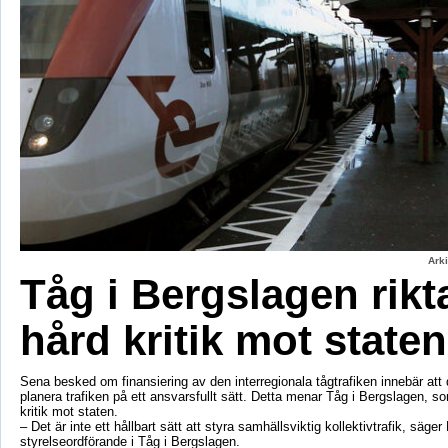
Ark
Tåg i Bergslagen rikt
hård kritik mot staten
Sena besked om finansiering av den interregionala tågtrafiken innebär att d
planera trafiken på ett ansvarsfullt sätt. Detta menar Tåg i Bergslagen, so
kritik mot staten.
– Det är inte ett hållbart sätt att styra samhällsviktig kollektivtrafik, säger 
styrelseordförande i Tåg i Bergslagen.