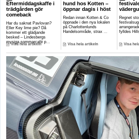
Eftermiddagskaffe i
hund hos Kotten –
festival
trädgården gör
öppnar dagis i höst
vädergu
comeback
Redan innan Kotten & Co
Regnet sto
öppnade i den nya lokalen
festivalsug
Har du saknat Pavlovan?
på Charlottenlunds
arrangerade
Eller Key lime pie? Då
Handelsområde, strax ...
fylldes Hill
kommer ett glädjande
besked – Lindesbergs
mysiga sommarcafé p...
Visa hela artikeln
Visa hela artikeln
Visa hela