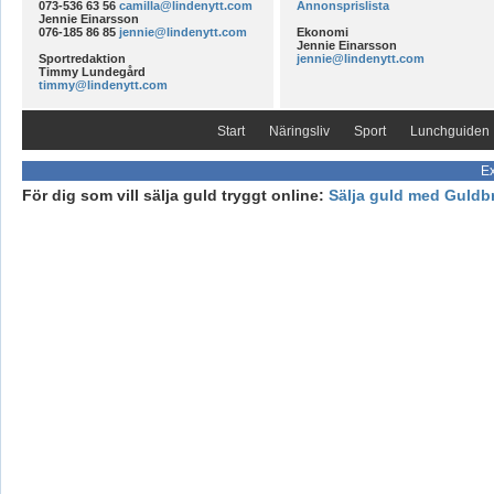
073-536 63 56
camilla@lindenytt.com
Annonsprislista
Jennie Einarsson
076-185 86 85
jennie@lindenytt.com
Ekonomi
Jennie Einarsson
Sportredaktion
jennie@lindenytt.com
Timmy Lundegård
timmy@lindenytt.com
Start
Näringsliv
Sport
Lunchguiden
Ex
För dig som vill sälja guld tryggt online:
Sälja guld med Guldb