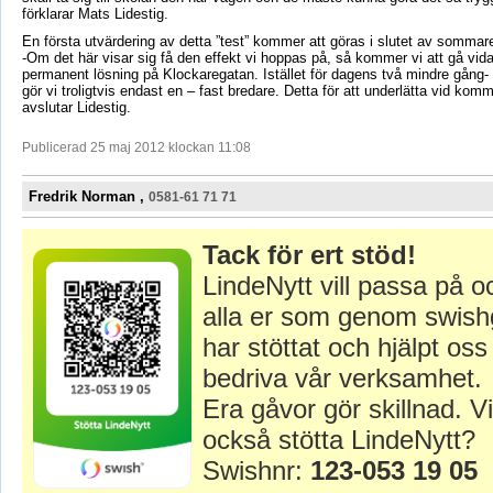
förklarar Mats Lidestig.
En första utvärdering av detta ”test” kommer att göras i slutet av sommar
-Om det här visar sig få den effekt vi hoppas på, så kommer vi att gå vid
permanent lösning på Klockaregatan. Istället för dagens två mindre gång-
gör vi troligtvis endast en – fast bredare. Detta för att underlätta vid kom
avslutar Lidestig.
Publicerad 25 maj 2012 klockan 11:08
Fredrik Norman ,
0581-61 71 71
Tack för ert stöd!
LindeNytt vill passa på o
alla er som genom swish
har stöttat och hjälpt oss 
bedriva vår verksamhet.
Era gåvor gör skillnad. Vi
också stötta LindeNytt?
Swishnr:
123-053 19 05