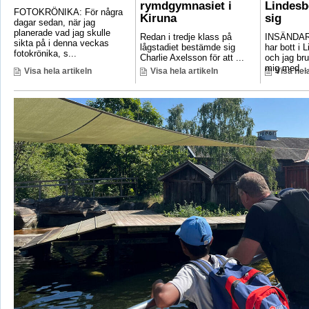
rymdgymnasiet i
Lindesb
FOTOKRÖNIKA: För några
Kiruna
sig
dagar sedan, när jag
planerade vad jag skulle
Redan i tredje klass på
INSÄNDAR
sikta på i denna veckas
lågstadiet bestämde sig
har bott i 
fotokrönika, s...
Charlie Axelsson för att ...
och jag bru
mig med ..
Visa hela artikeln
Visa hela artikeln
Visa hela