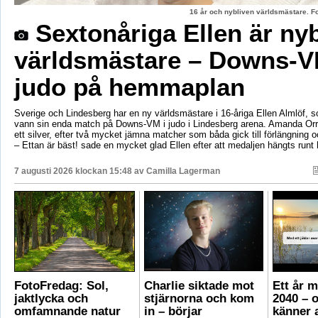
16 år och nybliven världsmästare. F
Sextonåriga Ellen är ny
världsmästare – Downs-V
judo på hemmaplan
Sverige och Lindesberg har en ny världsmästare i 16-åriga Ellen Almlöf, 
vann sin enda match på Downs-VM i judo i Lindesberg arena. Amanda Orr
ett silver, efter två mycket jämna matcher som båda gick till förlängning
– Ettan är bäst! sade en mycket glad Ellen efter att medaljen hängts runt
7 augusti 2026 klockan 15:48 av
Camilla Lagerman
FotoFredag: Sol,
Charlie siktade mot
Ett år 
jaktlycka och
stjärnorna och kom
2040 – 
omfamnande natur
in – börjar
känner a