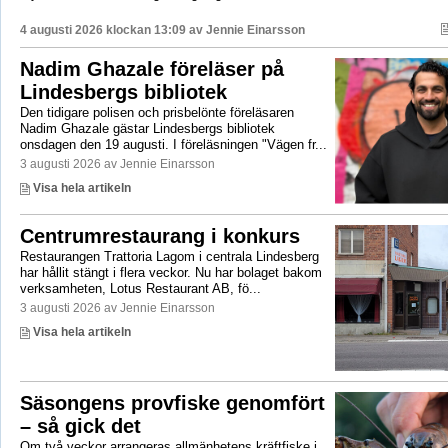
4 augusti 2026 klockan 13:09 av
Jennie Einarsson
Nadim Ghazale föreläser på
Lindesbergs bibliotek
Den tidigare polisen och prisbelönte föreläsaren
Nadim Ghazale gästar Lindesbergs bibliotek
onsdagen den 19 augusti. I föreläsningen "Vägen fr...
3 augusti 2026 av Jennie Einarsson
Visa hela artikeln
Centrumrestaurang i konkurs
Restaurangen Trattoria Lagom i centrala Lindesberg
har hållit stängt i flera veckor. Nu har bolaget bakom
verksamheten, Lotus Restaurant AB, fö...
3 augusti 2026 av Jennie Einarsson
Visa hela artikeln
Säsongens provfiske genomfört
– så gick det
Om två veckor arrangeras allmänhetens kräftfiske i