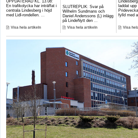
UPPDATERAD KL. 13.08:
Lindesber
En trafikolycka har inträffat i
laddat upp 
SLUTREPLIK: Svar på
centrala Lindesberg i höjd
Pridevecka
Wilhelm Sundmans och
med Lidl-rondellen. ...
fylld med ak
Daniel Anderssons (L) inlägg
på LindeNytt den ...
Visa hela artikeln
Visa hela artikeln
Visa hela