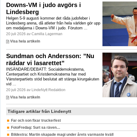
Downs-VM i judo avgörs i
Lindesberg
Helgen 5-9 augusti kommer det råda judofeber i
Lindesberg arena, då atleter från hela världen gör upp
om medaljerna i Downs-VM i judo. Förutom ...
20 juli 2026 av Camilla Lagerman
Visa hela artikeln
Sundman och Andersson: ”Nu
räddar vi lasarettet”
INSÄNDARE/DEBATT: Socialdemokraterna,
Centerpartiet och Kristdemokraterna har med
Vänsterpartiets stöd beslutat att stänga kirurgakuten
vid ...
20 juli 2026 av LindeNytt Redaktion
Visa hela artikeln
Tidigare artiklar från Lindenytt
Far och son fixar truckerfest
FotoFredag: Surt sa räven…
Bildextra: Martin skapade magi under årets varmaste kväll