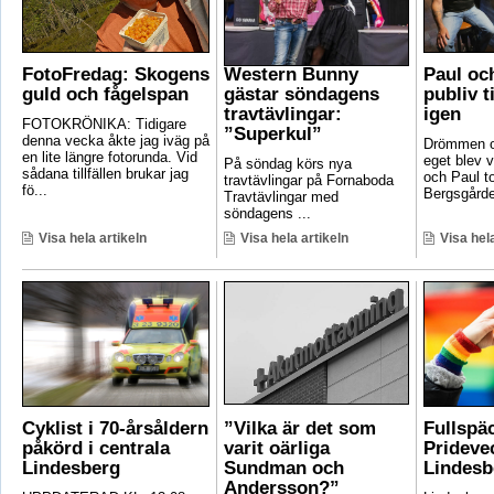
FotoFredag: Skogens
Western Bunny
Paul oc
guld och fågelspan
gästar söndagens
publiv t
travtävlingar:
igen
FOTOKRÖNIKA: Tidigare
”Superkul”
denna vecka åkte jag iväg på
Drömmen om
en lite längre fotorunda. Vid
eget blev v
På söndag körs nya
sådana tillfällen brukar jag
och Paul t
travtävlingar på Fornaboda
fö...
Bergsgården
Travtävlingar med
söndagens ...
Visa hela artikeln
Visa hela artikeln
Visa hela
Cyklist i 70-årsåldern
”Vilka är det som
Fullspä
påkörd i centrala
varit oärliga
Pridevec
Lindesberg
Sundman och
Lindesb
Andersson?”