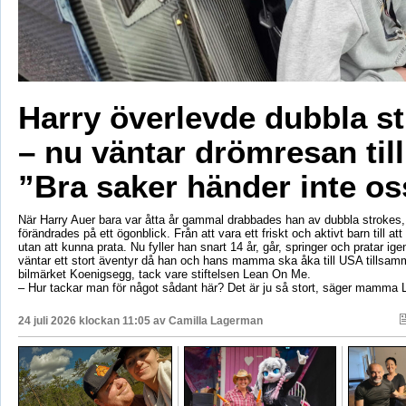
Harry överlevde dubbla s
– nu väntar drömresan til
”Bra saker händer inte os
När Harry Auer bara var åtta år gammal drabbades han av dubbla strokes, 
förändrades på ett ögonblick. Från att vara ett friskt och aktivt barn till att si
utan att kunna prata. Nu fyller han snart 14 år, går, springer och pratar ige
väntar ett stort äventyr då han och hans mamma ska åka till USA tillsa
bilmärket Koenigsegg, tack vare stiftelsen Lean On Me.
– Hur tackar man för något sådant här? Det är ju så stort, säger mamma 
24 juli 2026 klockan 11:05 av
Camilla Lagerman