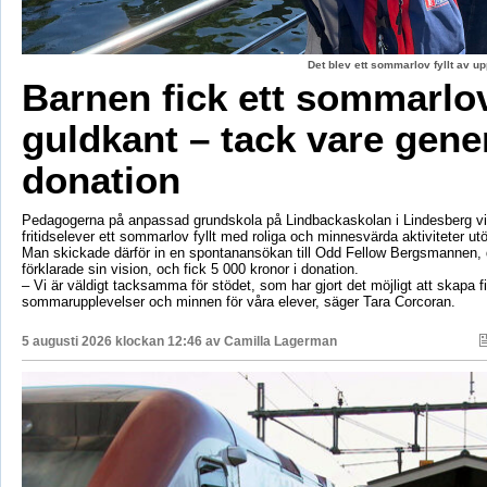
Det blev ett sommarlov fyllt av up
Barnen fick ett sommarl
guldkant – tack vare gene
donation
Pedagogerna på anpassad grundskola på Lindbackaskolan i Lindesberg vil
fritidselever ett sommarlov fyllt med roliga och minnesvärda aktiviteter utö
Man skickade därför in en spontanansökan till Odd Fellow Bergsmannen,
förklarade sin vision, och fick 5 000 kronor i donation.
– Vi är väldigt tacksamma för stödet, som har gjort det möjligt att skapa f
sommarupplevelser och minnen för våra elever, säger Tara Corcoran.
5 augusti 2026 klockan 12:46 av
Camilla Lagerman