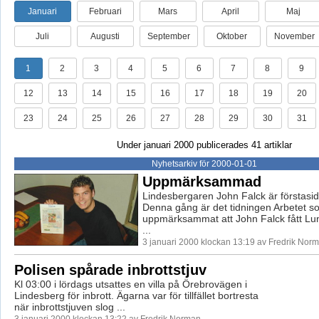
Januari
Februari
Mars
April
Maj
Juli
Augusti
September
Oktober
November
1
2
3
4
5
6
7
8
9
12
13
14
15
16
17
18
19
20
23
24
25
26
27
28
29
30
31
Under januari 2000 publicerades 41 artiklar
Nyhetsarkiv för 2000-01-01
Uppmärksammad
Lindesbergaren John Falck är förstasid
Denna gång är det tidningen Arbetet s
uppmärksammat att John Falck fått Lun
...
3 januari 2000 klockan 13:19 av Fredrik Nor
Polisen spårade inbrottstjuv
Kl 03:00 i lördags utsattes en villa på Örebrovägen i
Lindesberg för inbrott. Ägarna var för tillfället bortresta
när inbrottstjuven slog ...