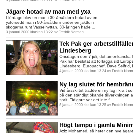
3 januari 2000 klockan 13:22 av Fredrik Norman
Jägare hotad av man med yxa
I lördags blev en man i 30-årsåldern hotad av en
yxförsedd man i 50-årsåldern under en jakttur i
skogarna runt Vasselhyttan. 30-åringen hade ...
3 januari 2000 klockan 13:22 av Fredrik Norman
Tek Pak ger arbetstillfälle
Lindesberg
Onsdagen den 7 juli, det amerikanska 
Pak har beslutat att förlägga sitt Europ
Lindesberg. Europachef, Dave Seifrid, 
4 januari 2000 klockan 13:24 av Fredrik Nor
Ny lag slutet för hembrän
Vid årsskiftet trädde en ny lag i kraft som
på den ständigt ökande tillverkningen
sprit. Tidigare var det inte f...
5 januari 2000 klockan 13:25 av Fredrik Nor
Högt tempo i gamla Mini
Aziz Mohamed, så heter den nye ägar