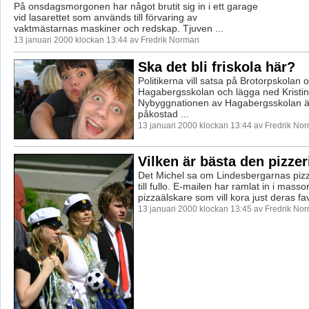
På onsdagsmorgonen har något brutit sig in i ett garage
vid lasarettet som används till förvaring av
vaktmästarnas maskiner och redskap. Tjuven ...
13 januari 2000 klockan 13:44 av Fredrik Norman
Ska det bli friskola här?
Politikerna vill satsa på Brotorpskolan 
Hagabergsskolan och lägga ned Kristin
Nybyggnationen av Hagabergsskolan ä
påkostad ...
13 januari 2000 klockan 13:44 av Fredrik No
Vilken är bästa den pizzer
Det Michel sa om Lindesbergarnas pi
till fullo. E-mailen har ramlat in i masso
pizzaälskare som vill kora just deras favo
13 januari 2000 klockan 13:45 av Fredrik No