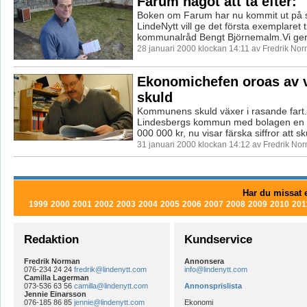
Farum något att ta efter:
Boken om Farum har nu kommit ut på 
LindeNytt vill ge det första exemplaret ti
kommunalråd Bengt Björnemalm.Vi ger 
28 januari 2000 klockan 14:11 av Fredrik No
Ekonomichefen oroas av 
skuld
Kommunens skuld växer i rasande fart
Lindesbergs kommun med bolagen en 
000 000 kr, nu visar färska siffror att sk
31 januari 2000 klockan 14:12 av Fredrik No
Har du missat e
1999
2000
2001
2002
2003
2004
2005
2006
2007
2008
2009
2010
201
Redaktion
Kundservice
Fredrik Norman
Annonsera
076-234 24 24
fredrik@lindenytt.com
info@lindenytt.com
Camilla Lagerman
073-536 63 56
camilla@lindenytt.com
Annonsprislista
Jennie Einarsson
076-185 86 85
jennie@lindenytt.com
Ekonomi