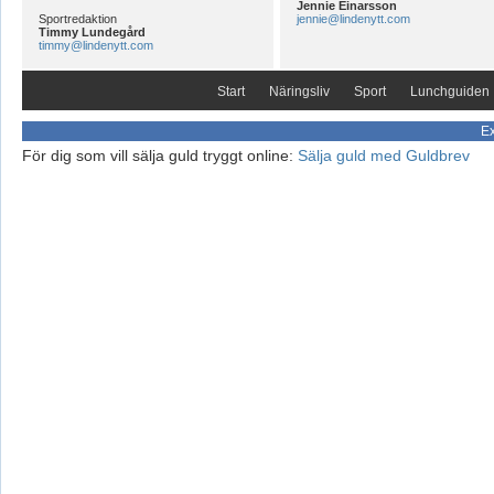
Jennie Einarsson
Sportredaktion
jennie@lindenytt.com
Timmy Lundegård
timmy@lindenytt.com
Start
Näringsliv
Sport
Lunchguiden
Ex
För dig som vill sälja guld tryggt online:
Sälja guld med Guldbrev