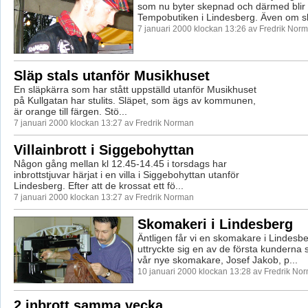
som nu byter skepnad och därmed blir 
Tempobutiken i Lindesberg. Även om sky
7 januari 2000 klockan 13:26 av Fredrik Nor
Släp stals utanför Musikhuset
En släpkärra som har stått uppställd utanför Musikhuset
på Kullgatan har stulits. Släpet, som ägs av kommunen,
är orange till färgen. Stö...
7 januari 2000 klockan 13:27 av Fredrik Norman
Villainbrott i Siggebohyttan
Någon gång mellan kl 12.45-14.45 i torsdags har
inbrottstjuvar härjat i en villa i Siggebohyttan utanför
Lindesberg. Efter att de krossat ett fö...
7 januari 2000 klockan 13:27 av Fredrik Norman
Skomakeri i Lindesberg
Äntligen får vi en skomakare i Lindesbe
uttryckte sig en av de första kunderna s
vår nye skomakare, Josef Jakob, p...
10 januari 2000 klockan 13:28 av Fredrik No
2 inbrott samma vecka