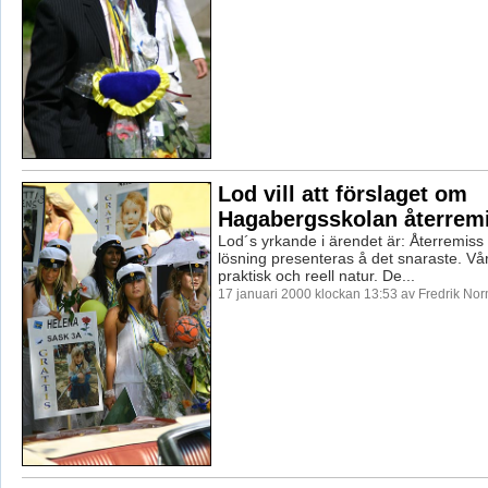
Lod vill att förslaget om
Hagabergsskolan återremi
Lod´s yrkande i ärendet är: Återremiss o
lösning presenteras å det snaraste. Vår
praktisk och reell natur. De...
17 januari 2000 klockan 13:53 av Fredrik No