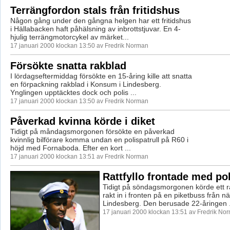
Terrängfordon stals från fritidshus
Någon gång under den gångna helgen har ett fritidshus
i Hällabacken haft påhälsning av inbrottstjuvar. En 4-
hjulig terrängmotorcykel av märket...
17 januari 2000 klockan 13:50 av Fredrik Norman
Försökte snatta rakblad
I lördagseftermiddag försökte en 15-åring kille att snatta
en förpackning rakblad i Konsum i Lindesberg.
Ynglingen upptäcktes dock och polis ...
17 januari 2000 klockan 13:50 av Fredrik Norman
Påverkad kvinna körde i diket
Tidigt på måndagsmorgonen försökte en påverkad
kvinnlig bilförare komma undan en polispatrull på R60 i
höjd med Fornaboda. Efter en kort ...
17 januari 2000 klockan 13:51 av Fredrik Norman
Rattfyllo frontade med pol
Tidigt på söndagsmorgonen körde ett r
rakt in i fronten på en piketbuss från nä
Lindesberg. Den berusade 22-åringen .
17 januari 2000 klockan 13:51 av Fredrik No