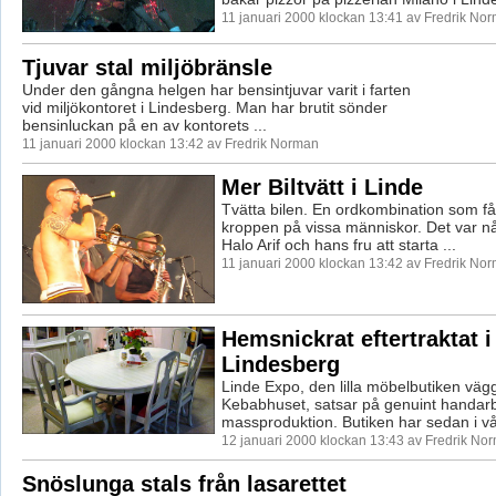
11 januari 2000 klockan 13:41 av Fredrik No
Tjuvar stal miljöbränsle
Under den gångna helgen har bensintjuvar varit i farten
vid miljökontoret i Lindesberg. Man har brutit sönder
bensinluckan på en av kontorets ...
11 januari 2000 klockan 13:42 av Fredrik Norman
Mer Biltvätt i Linde
Tvätta bilen. En ordkombination som får
kroppen på vissa människor. Det var n
Halo Arif och hans fru att starta ...
11 januari 2000 klockan 13:42 av Fredrik No
Hemsnickrat eftertraktat i
Lindesberg
Linde Expo, den lilla möbelbutiken väg
Kebabhuset, satsar på genuint handarb
massproduktion. Butiken har sedan i vår
12 januari 2000 klockan 13:43 av Fredrik No
Snöslunga stals från lasarettet