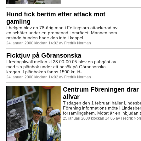
Hund fick beröm efter attack mot
gamling
I helgen blev en 78-årig man i Fellingsbro attackerad av
en schäfer under en promenad i området. Mannen som
rastade hunden hade den inte i koppel ...
24 januari 2000 klockan 14:02 av Fredrik Norman
Ficktjuv på Göransonska
I fredagskväll mellan kl 23.00-00.05 blev en pubgäst av
med sin plånbok under ett besök på Göransonska
krogen. I plånboken fanns 1500 kr, id-...
24 januari 2000 klockan 14:02 av Fredrik Norman
Centrum Föreningen drar 
allvar
Tisdagen den 1 februari håller Lindes
Förening informations möte i Lindesbe
församlingshem. Mötet är en inbjudan til
25 januari 2000 klockan 14:05 av Fredrik No