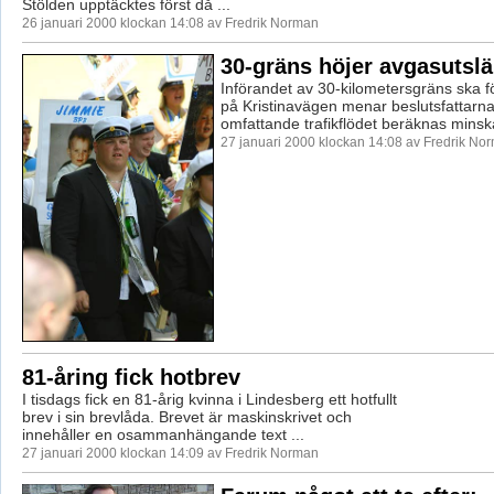
Stölden upptäcktes först då ...
26 januari 2000 klockan 14:08 av Fredrik Norman
30-gräns höjer avgasutsl
Införandet av 30-kilometersgräns ska fö
på Kristinavägen menar beslutsfattarna
omfattande trafikflödet beräknas minska
27 januari 2000 klockan 14:08 av Fredrik No
81-åring fick hotbrev
I tisdags fick en 81-årig kvinna i Lindesberg ett hotfullt
brev i sin brevlåda. Brevet är maskinskrivet och
innehåller en osammanhängande text ...
27 januari 2000 klockan 14:09 av Fredrik Norman