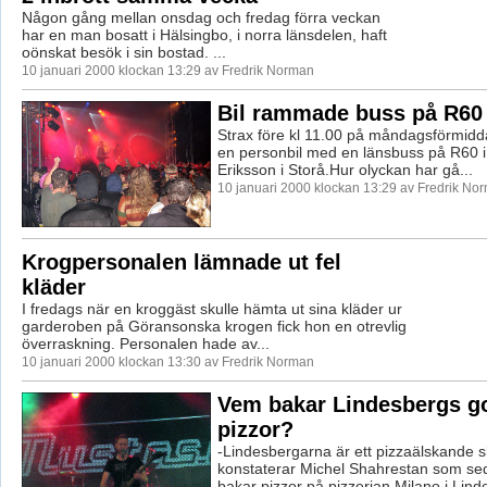
Någon gång mellan onsdag och fredag förra veckan
har en man bosatt i Hälsingbo, i norra länsdelen, haft
oönskat besök i sin bostad. ...
10 januari 2000 klockan 13:29 av Fredrik Norman
Bil rammade buss på R60
Strax före kl 11.00 på måndagsförmidd
en personbil med en länsbuss på R60 
Eriksson i Storå.Hur olyckan har gå...
10 januari 2000 klockan 13:29 av Fredrik No
Krogpersonalen lämnade ut fel
kläder
I fredags när en kroggäst skulle hämta ut sina kläder ur
garderoben på Göransonska krogen fick hon en otrevlig
överraskning. Personalen hade av...
10 januari 2000 klockan 13:30 av Fredrik Norman
Vem bakar Lindesbergs g
pizzor?
-Lindesbergarna är ett pizzaälskande sl
konstaterar Michel Shahrestan som sed
bakar pizzor på pizzerian Milano i Linde