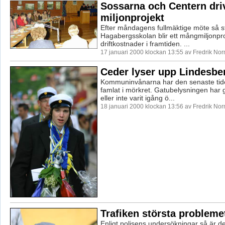
Sossarna och Centern dr
miljonprojekt
Efter måndagens fullmäktige möte så stå
Hagabergsskolan blir ett mångmiljonp
driftkostnader i framtiden. ...
17 januari 2000 klockan 13:55 av Fredrik No
Ceder lyser upp Lindesbe
Kommuninvånarna har den senaste tid
famlat i mörkret. Gatubelysningen har g
eller inte varit igång ö...
18 januari 2000 klockan 13:56 av Fredrik No
Trafiken största probleme
Enligt polisens undersökningar så är det