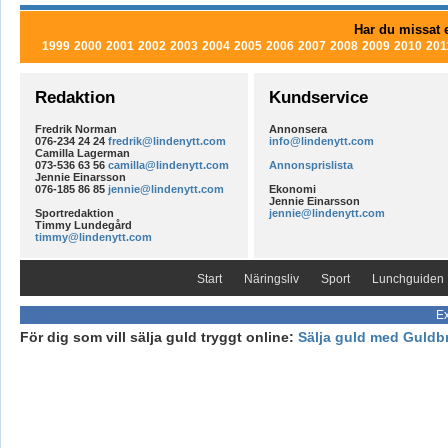
Har du missat e
1999
2000
2001
2002
2003
2004
2005
2006
2007
2008
2009
2010
201
Redaktion
Kundservice
Fredrik Norman
Annonsera
076-234 24 24
fredrik@lindenytt.com
info@lindenytt.com
Camilla Lagerman
073-536 63 56
camilla@lindenytt.com
Annonsprislista
Jennie Einarsson
076-185 86 85
jennie@lindenytt.com
Ekonomi
Jennie Einarsson
Sportredaktion
jennie@lindenytt.com
Timmy Lundegård
timmy@lindenytt.com
Start
Näringsliv
Sport
Lunchguiden
Ex
För dig som vill sälja guld tryggt online:
Sälja guld med Guldb