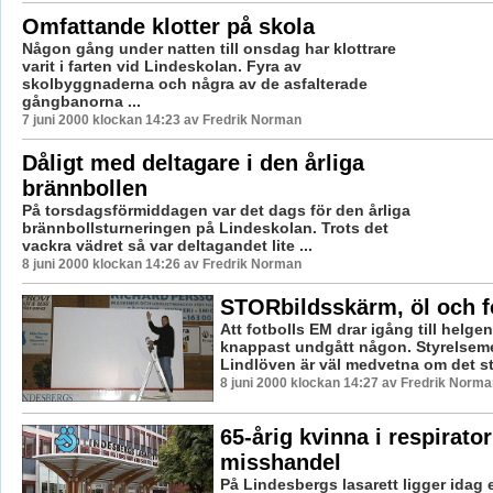
Omfattande klotter på skola
Någon gång under natten till onsdag har klottrare
varit i farten vid Lindeskolan. Fyra av
skolbyggnaderna och några av de asfalterade
gångbanorna ...
7 juni 2000 klockan 14:23 av Fredrik Norman
Dåligt med deltagare i den årliga
brännbollen
På torsdagsförmiddagen var det dags för den årliga
brännbollsturneringen på Lindeskolan. Trots det
vackra vädret så var deltagandet lite ...
8 juni 2000 klockan 14:26 av Fredrik Norman
STORbildsskärm, öl och f
Att fotbolls EM drar igång till helgen
knappast undgått någon. Styrelsem
Lindlöven är väl medvetna om det sto
8 juni 2000 klockan 14:27 av Fredrik Norma
65-årig kvinna i respirator
misshandel
På Lindesbergs lasarett ligger idag 