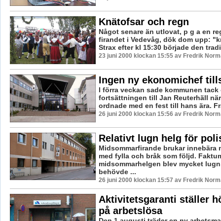
Knätofsar och regn
Något senare än utlovat, p g a en r
firandet i Vedevåg, dök dom upp: "k
Strax efter kl 15:30 började den tradit
23 juni 2000 klockan 15:55 av Fredrik Nor
Ingen ny ekonomichef till
I förra veckan sade kommunen tack oc
fortsättningen till Jan Reuterhäll 
ordnade med en fest till hans ära. F
26 juni 2000 klockan 15:56 av Fredrik Nor
Relativt lugn helg för pol
Midsommarfirande brukar innebära 
med fylla och bråk som följd. Faktum
midsommarhelgen blev mycket lugn
behövde ...
26 juni 2000 klockan 15:57 av Fredrik Nor
Aktivitetsgaranti ställer 
på arbetslösa
Den 1 augusti träder en ny arbetsma