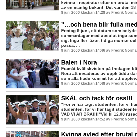
kvinna i respirator efter en brutal m
av en manlig bekant. Det var den 18 
8 juni 2000 klockan 14:28 av Fredrik Norma
”…och bena blir fulla med
Fredag 9 juni, ett datum som betyd
sommardagar med absolut inga som 
sig. Inga fler läxor, tidiga mornar och
passa, ...
9 juni 2000 klockan 14:46 av Fredrik Norma
Balen i Nora
Framåt kvällskvisten på fredagen bör
Nora att invaderas av uppklädda dam
som alla hade kommit för att uppleva
9 juni 2000 klockan 14:48 av Fredrik Norma
SKÅL och tack för oss!!!
"För vi har tagit studenten, för vi har
studenten, för vi har tagit studeente
VAD VI ÄR BRA!!!!"Vid kl 12.00 rusad
9 juni 2000 klockan 14:52 av Fredrik Norma
Kvinna avled efter brutal