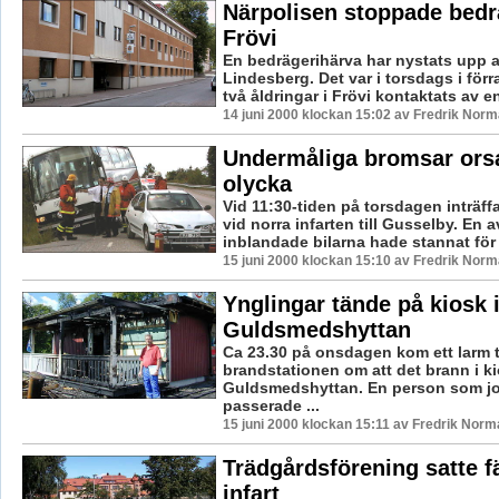
Närpolisen stoppade bedr
Frövi
En bedrägerihärva har nystats upp a
Lindesberg. Det var i torsdags i för
två åldringar i Frövi kontaktats av en
14 juni 2000 klockan 15:02 av Fredrik Nor
Undermåliga bromsar ors
olycka
Vid 11:30-tiden på torsdagen inträff
vid norra infarten till Gusselby. En a
inblandade bilarna hade stannat för a
15 juni 2000 klockan 15:10 av Fredrik Nor
Ynglingar tände på kiosk 
Guldsmedshyttan
Ca 23.30 på onsdagen kom ett larm ti
brandstationen om att det brann i ki
Guldsmedshyttan. En person som jo
passerade ...
15 juni 2000 klockan 15:11 av Fredrik Norm
Trädgårdsförening satte f
infart