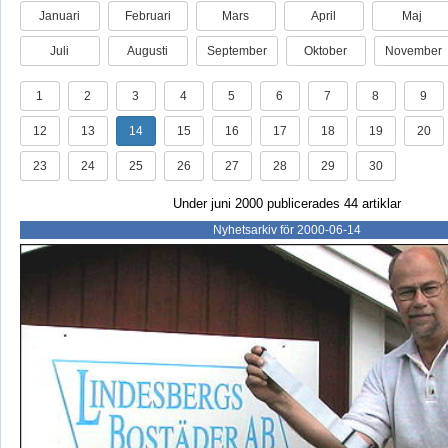
Januari
Februari
Mars
April
Maj
Juli
Augusti
September
Oktober
November
1
2
3
4
5
6
7
8
9
12
13
14
15
16
17
18
19
20
23
24
25
26
27
28
29
30
Under juni 2000 publicerades 44 artiklar
Nyhetsarkiv för 2000-06-14