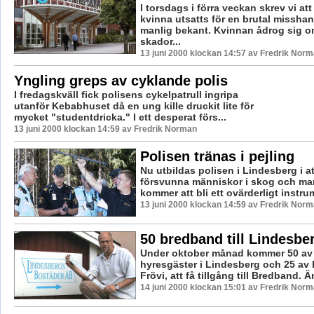
I torsdags i förra veckan skrev vi att
kvinna utsatts för en brutal misshan
manlig bekant. Kvinnan ådrog sig o
skador...
13 juni 2000 klockan 14:57 av Fredrik Nor
Yngling greps av cyklande polis
I fredagskväll fick polisens cykelpatrull ingripa
utanför Kebabhuset då en ung kille druckit lite för
mycket "studentdricka." I ett desperat förs...
13 juni 2000 klockan 14:59 av Fredrik Norman
Polisen tränas i pejling
Nu utbildas polisen i Lindesberg i att
försvunna människor i skog och ma
kommer att bli ett ovärderligt instru
13 juni 2000 klockan 14:59 av Fredrik Nor
50 bredband till Lindesber
Under oktober månad kommer 50 av
hyresgäster i Lindesberg och 25 av 
Frövi, att få tillgång till Bredband. 
14 juni 2000 klockan 15:01 av Fredrik Nor