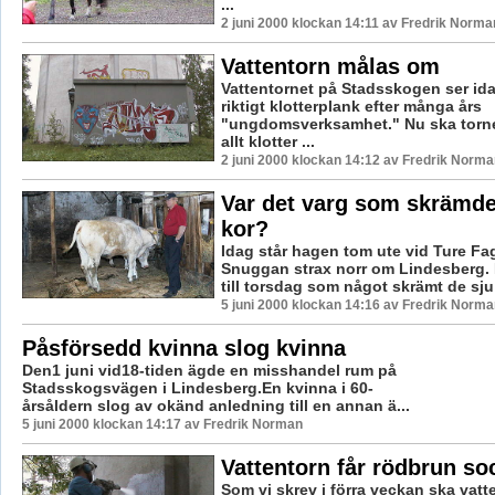
...
2 juni 2000 klockan 14:11 av Fredrik Norma
Vattentorn målas om
Vattentornet på Stadsskogen ser ida
riktigt klotterplank efter många års
"ungdomsverksamhet." Nu ska torne
allt klotter ...
2 juni 2000 klockan 14:12 av Fredrik Norma
Var det varg som skrämde
kor?
Idag står hagen tom ute vid Ture Fag
Snuggan strax norr om Lindesberg. 
till torsdag som något skrämt de sju 
5 juni 2000 klockan 14:16 av Fredrik Norma
Påsförsedd kvinna slog kvinna
Den1 juni vid18-tiden ägde en misshandel rum på
Stadsskogsvägen i Lindesberg.En kvinna i 60-
årsåldern slog av okänd anledning till en annan ä...
5 juni 2000 klockan 14:17 av Fredrik Norman
Vattentorn får rödbrun so
Som vi skrev i förra veckan ska vatt