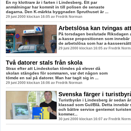
En ny klottrare är i farten i Lindesberg. Ett par
anmälningar har kommit in till polisen de senaste
dagarna. Den K-märkta byggnaden Spruthuset är ...
29 juni 2000 klockan 16:05 av Fredrik Norman
Arbetslösa kan tvingas att
På torsdagen beslutade Riksdagen 
a-kasse propositionen som innebär 
de arbetslösa som har a-kasseersättn
29 juni 2000 klockan 16:05 av Fredrik Nor
Två datorer stals från skola
Strax efter att Lindeskolan tömdes på elever då
skolan stängdes för sommaren, var det någon som
tömde en sal på datorer. Man har tagit sig in ...
29 juni 2000 klockan 16:06 av Fredrik Norman
Svenska färger i turistbyr
Turistbyrån i Lindesberg är sedan år
klassad som Gul/Blå. Detta innebär 
och bättre service gentemot turiste
kommer...
30 juni 2000 klockan 16:07 av Fredrik Nor