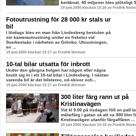
beräknat. 40 miljoner blev plötsligt 50
19 juni 2000 klockan 15:16 av Fredrik Nor
Fotoutrustning för 28 000 kr stals ur
bil
I lördags blev en man från Lindesberg bestulen på
sin kamerautrustning under en fisketur vid
Sverkestaån i närheten av Grönbo. Utrustningen,
en ...
19 juni 2000 klockan 15:17 av Fredrik Norman
10-tal bilar utsatta för inbrott
Under den gångna helgen har någon eller några
brutit sig in i ett 10-tal bilar i Lindesberg. I nästan
varenda bil är det bilstereo, cd-skivor och...
19 juni 2000 klockan 15:17 av Fredrik Norman
300 liter färg rann ut på
Kristinavägen
Vid kl 9.00 på tisdagen föll en pall 
målarfärg i gatan så att ca 300 liter 
Kristinavägen utanför färgaffären ...
20 juni 2000 klockan 15:18 av Fredrik Nor