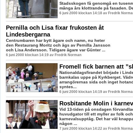
Stadsskogen få genomgå en tusenmi
många års klottrande på fasaden. De 
6 juni 2000 klockan 14:18 av Fredrik Norma
Pernilla och Lisa fixar frukosten åt
Lindesbergarna
Centrumbaren har bytt ägare och namn, nu heter
den Restaurang Moritz och ägs av Pernilla Jansson
och Lisa Andersson. Tidigare ägare var Günter ...
6 juni 2000 klockan 14:19 av Fredrik Norman
Fromell fick barnen att ”
Nationaldagsfirandet började i Lin
barnkalas uppe på Kyrkberget. Vädre
arrangörernas sida och inget hotan
syntes...
6 juni 2000 klockan 14:19 av Fredrik Norma
Rosbitande Molin i karne
Vid 13-tiden på onsdagen förvandl
huvudgator till ett myller av folk oc
karnevalsupptåg. Det har väl knapp
någon ...
7 juni 2000 klockan 14:22 av Fredrik Norma