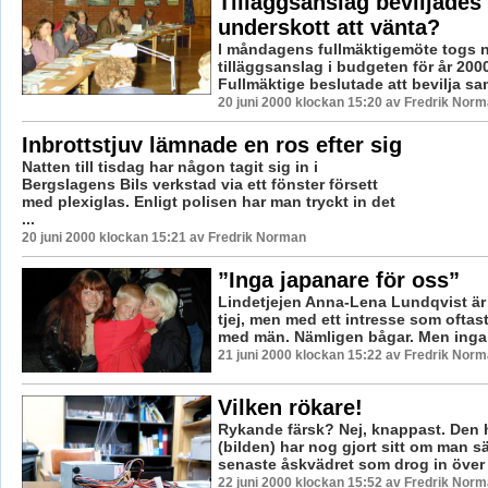
Tilläggsanslag beviljades
underskott att vänta?
I måndagens fullmäktigemöte togs
tilläggsanslag i budgeten för år 200
Fullmäktige beslutade att bevilja sa
20 juni 2000 klockan 15:20 av Fredrik Nor
Inbrottstjuv lämnade en ros efter sig
Natten till tisdag har någon tagit sig in i
Bergslagens Bils verkstad via ett fönster försett
med plexiglas. Enligt polisen har man tryckt in det
...
20 juni 2000 klockan 15:21 av Fredrik Norman
”Inga japanare för oss”
Lindetjejen Anna-Lena Lundqvist är 
tjej, men med ett intresse som oftas
med män. Nämligen bågar. Men inga v
21 juni 2000 klockan 15:22 av Fredrik Nor
Vilken rökare!
Rykande färsk? Nej, knappast. Den 
(bilden) har nog gjort sitt om man s
senaste åskvädret som drog in över 
22 juni 2000 klockan 15:52 av Fredrik Nor