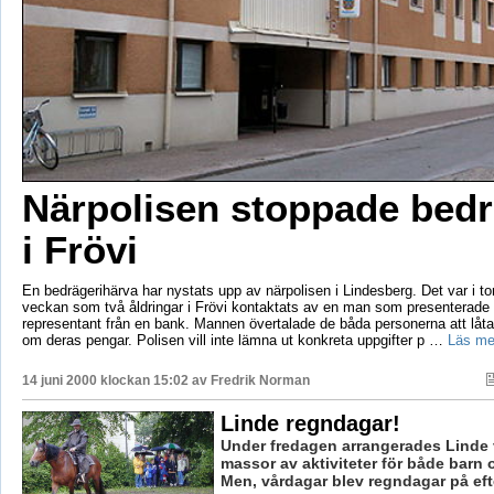
Närpolisen stoppade bed
i Frövi
En bedrägerihärva har nystats upp av närpolisen i Lindesberg. Det var i tor
veckan som två åldringar i Frövi kontaktats av en man som presenterade
representant från en bank. Mannen övertalade de båda personerna att låt
om deras pengar. Polisen vill inte lämna ut konkreta uppgifter p …
Läs me
14 juni 2000 klockan 15:02 av
Fredrik Norman
Linde regndagar!
Under fredagen arrangerades Linde
massor av aktiviteter för både barn
Men, vårdagar blev regndagar på ef