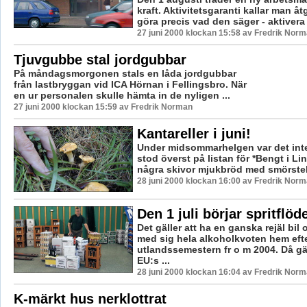
kraft. Aktivitetsgaranti kallar man 
göra precis vad den säger - aktivera l
27 juni 2000 klockan 15:58 av Fredrik Nor
Tjuvgubbe stal jordgubbar
På måndagsmorgonen stals en låda jordgubbar
från lastbryggan vid ICA Hörnan i Fellingsbro. När
en ur personalen skulle hämta in de nyligen ...
27 juni 2000 klockan 15:59 av Fredrik Norman
Kantareller i juni!
Under midsommarhelgen var det inte
stod överst på listan för *Bengt i Li
några skivor mjukbröd med smörstekt
28 juni 2000 klockan 16:00 av Fredrik Nor
Den 1 juli börjar spritflöd
Det gäller att ha en ganska rejäl bil 
med sig hela alkoholkvoten hem eft
utlandssemestern fr o m 2004. Då gä
EU:s ...
28 juni 2000 klockan 16:04 av Fredrik Nor
K-märkt hus nerklottrat