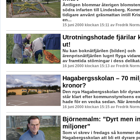
Äntligen blommar återigen blomster
södra infarten till Lindesberg. Kom
tidigare använt gräsmattan intill Kr
en...
15 juni 2000 klockan 15:11 av Fredrik Norm
Utrotningshotade fjärilar 
ut!
Nu kan boknätfjärilen (bilden) och
ärenprisnätfjärilen lugnt flyga vidar
av framtida störningar i dess delikata
16 juni 2000 klockan 15:13 av Fredrik Nor
Hagabergsskolan – 70 mil
kronor?
Den nya Hagabergsskolan blir dyrare
står klart efter kommunstyrelsens 
hade för en vecka sedan. När ärendet
16 juni 2000 klockan 15:15 av Fredrik Nor
Björnemalm: ”Dyrt men i
miljoner”
Som vi skrev i fredags så kommer d
Hagabergsskolan att bli ett dyrare p