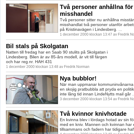
Två personer anhållna för
misshandel
Två personer sitter nu anhållna misstän
misshandlat två personer utanför arbe
på Kristinavägen i Lindesberg. ...
1 december 2000 klockan 13:47 av Fredrik 
Bil stals på Skolgatan
Natten till fredag har en Saab 90 stulits på Skolgatan i
Lindesberg. Bilen är av 85-års modell, är vit till färgen
och har reg.nr. HAH 431
1 december 2000 klockan 13:48 av Fredrik Norman
Nya bubblor!
När man uppmanar kommuninvånarna a
en skojig pratbubbla att pryda en politi
inte lång tid innan LindeNytts mail går ..
3 december 2000 klockan 13:54 av Fredrik 
Två kvinnor knivhotade
En kvinna blev i lördags hotad av sin f
med en kniv. Mannen och kvinnan har e
tillsammans och fadern har tidigare haf