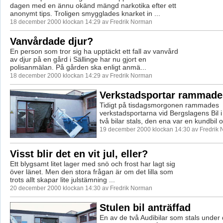
dagen med en ännu okänd mängd narkotika efter ett
anonymt tips. Troligen smygglades knarket in ...
18 december 2000 klockan 14:29 av Fredrik Norman
Vanvårdade djur?
En person som tror sig ha upptäckt ett fall av vanvård
av djur på en gård i Sällinge har nu gjort en
polisanmälan. På gården ska enligt anmä...
18 december 2000 klockan 14:29 av Fredrik Norman
Verkstadsportar rammade
Tidigt på tisdagsmorgonen rammades
verkstadsportarna vid Bergslagens Bil 
två bilar stals, den ena var en kundbil 
19 december 2000 klockan 14:30 av Fredrik
Visst blir det en vit jul, eller?
Ett blygsamt litet lager med snö och frost har lagt sig
över länet. Men den stora frågan är om det lilla som
trots allt skapar lite julstämning ...
20 december 2000 klockan 14:30 av Fredrik Norman
Stulen bil anträffad
En av de två Audibilar som stals under