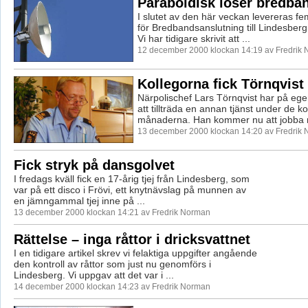
Paraboldisk löser bredb
I slutet av den här veckan levereras f
för Bredbandsanslutning till Lindesberg
Vi har tidigare skrivit att ...
12 december 2000 klockan 14:19 av Fredrik
Kollegorna fick Törnqvist 
Närpolischef Lars Törnqvist har på ege
att tillträda en annan tjänst under de
månaderna. Han kommer nu att jobba 
13 december 2000 klockan 14:20 av Fredrik
Fick stryk på dansgolvet
I fredags kväll fick en 17-årig tjej från Lindesberg, som
var på ett disco i Frövi, ett knytnävslag på munnen av
en jämngammal tjej inne på ...
13 december 2000 klockan 14:21 av Fredrik Norman
Rättelse – inga råttor i dricksvattnet
I en tidigare artikel skrev vi felaktiga uppgifter angående
den kontroll av råttor som just nu genomförs i
Lindesberg. Vi uppgav att det var i ...
14 december 2000 klockan 14:23 av Fredrik Norman