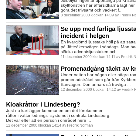
Julbelysningen är upphängd på Kristin
skyltfönstren har affärsidkarna lagt ner h
göra det trivsamt och vackert f...
8 december 2000 klockan 14:09 av Fredrik 
Se upp med farliga ljusst
incident i helgen
En kvarglömd ljusstake höll på att sätta
på Jätteåkersvägen i söndags. Man had
släcka adventsljusstaken och ...
11 december 2000 klockan 14:11 av Fredrik
Promenadgång täckt av kr
Under natten har någon eller några roat
promenadstråket som går från Kyrkberge
Banvägen. Den annars så trevliga ...
12 december 2000 klockan 14:12 av Fredrik
Kloakråttor i Lindesberg?
Just nu kartlägger kommunen om det förekommer
råttor i vattenlednings- systemet i centrala Lindesberg.
Det var efter att en person i området nere ...
12 december 2000 klockan 14:14 av Fredrik Norman