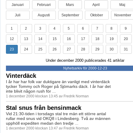
Januari
Februari
Mars
April
Maj
Juli
Augusti
September
Oktober
November
1
2
3
4
5
6
7
8
9
12
13
14
15
16
17
18
19
20
23
24
25
26
27
28
29
30
31
Under december 2000 publicerades 41 artiklar
Nyhetsarkiv för 2000-12-23
Vinterdäck
I år har har folk var duktigare än vanligt med vinterdäck
tycker Tommy och Roger på Sjömarks däck. I år har det
inte blivit någon rush för ...
1 december 2000 klockan 13:45 av Fredrik Norman
Stal snus från bensinmack
Vid 21:30-tiden i torsdags stal tre män ett större antal
rullar med snus vid OKQ8 i Lindesberg. Två av männen
upphöll expediten medan den tredje ...
1 december 2000 klockan 13:47 av Fredrik Norman