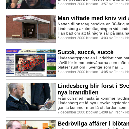
5 december 2000 klockan 13:57 av Fredrik 
Man viftade med kniv vid
Natten till onsdag besökte en 30-årig 
Lindesberg akutmottagningen vid Linde
Han bad om att få några sår på sina hä.
6 december 2000 klockan 14:03 av Fredrik 
Succé, succé, succé
Lindesbergsportalen LindeNytt.com har 
såväl för kommuninvånarna som männis
platser runt om i Sverige som har ...
6 december 2000 klockan 14:05 av Fredrik 
Lindesberg blir först i Sv
nya brandbilen
Från och med nästa år kommer räddnin
Lindesberg att få nya utryckningsfordon.
gamla kommer man få ett fordon som ..
7 december 2000 klockan 14:08 av Fredrik 
Bedrövliga affärer i blöta