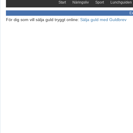
Start
Näringsliv
Sport
Lunchguiden
Ex
För dig som vill sälja guld tryggt online:
Sälja guld med Guldbrev