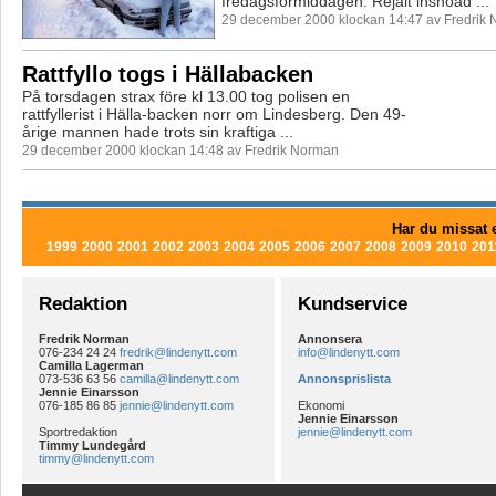
fredagsförmiddagen. Rejält insnöad ...
29 december 2000 klockan 14:47 av Fredrik
Rattfyllo togs i Hällabacken
På torsdagen strax före kl 13.00 tog polisen en
rattfyllerist i Hälla-backen norr om Lindesberg. Den 49-
årige mannen hade trots sin kraftiga ...
29 december 2000 klockan 14:48 av Fredrik Norman
Har du missat e
1999
2000
2001
2002
2003
2004
2005
2006
2007
2008
2009
2010
201
Redaktion
Kundservice
Fredrik Norman
Annonsera
076-234 24 24
fredrik@lindenytt.com
info@lindenytt.com
Camilla Lagerman
073-536 63 56
camilla@lindenytt.com
Annonsprislista
Jennie Einarsson
076-185 86 85
jennie@lindenytt.com
Ekonomi
Jennie Einarsson
Sportredaktion
jennie@lindenytt.com
Timmy Lundegård
timmy@lindenytt.com