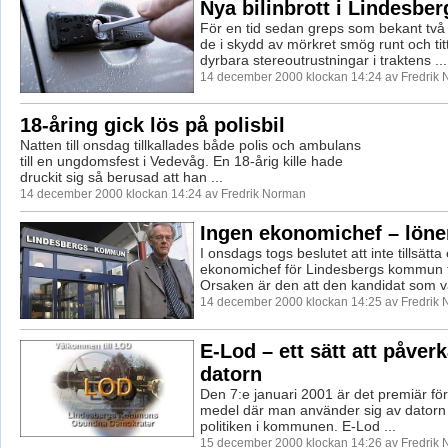
Nya bilinbrott i Lindesber
För en tid sedan greps som bekant två
de i skydd av mörkret smög runt och tit
dyrbara stereoutrustningar i traktens ...
14 december 2000 klockan 14:24 av Fredrik
18-åring gick lös på polisbil
Natten till onsdag tillkallades både polis och ambulans
till en ungdomsfest i Vedevåg. En 18-årig kille hade
druckit sig så berusad att han ...
14 december 2000 klockan 14:24 av Fredrik Norman
Ingen ekonomichef – lönen
I onsdags togs beslutet att inte tillsätta
ekonomichef för Lindesbergs kommun f
Orsaken är den att den kandidat som va
14 december 2000 klockan 14:25 av Fredrik
E-Lod – ett sätt att påverk
datorn
Den 7:e januari 2001 är det premiär för e
medel där man använder sig av datorn 
politiken i kommunen. E-Lod ...
15 december 2000 klockan 14:26 av Fredrik