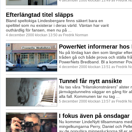
4 december 2000 klockan 13:49 av Fredrik 
Efterlängtad titel släpps
Bland speltokiga Lindesbergare finns säkert bara en
speltitel som nu existerar i deras värld. Väntan har varit
outhärdlig för fansen, men nu på ...
4 december 2000 klockan 13:50 av Fredrik Norman
PowerNet informerar hos 
Nu på lördag kan den som längtar efter 
tråden gå och både prova och ställa frå
PowerNets Bredband. Bl a kommer Pow
4 december 2000 klockan 13:51 av Fredrik 
Tunnel får nytt ansikte
Nu tas våra "frilanskonstnärers" alster 
järnvägstunnelns väggar en gång för all
alla fall. Kommunen tar nu tag ...
5 december 2000 klockan 13:57 av Fredrik 
I fokus även på onsdagar
Nu kommer LindeNytt tillsammans med
mingelkungarna Perry, Daniel och Pelle 
av de populära minnesluckorna till er att