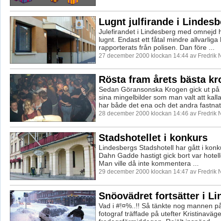
Lugnt julfirande i Lindes
Julefirandet i Lindesberg med omnejd h
lugnt. Endast ett fåtal mindre allvarlig
rapporterats från polisen. Dan före ...
27 december 2000 klockan 14:44 av Fredrik
Rösta fram årets bästa kr
Sedan Göransonska Krogen gick ut p
sina mingelbilder som man valt att kall
har både det ena och det andra fastnat 
28 december 2000 klockan 14:46 av Fredrik
Stadshotellet i konkurs
Lindesbergs Stadshotell har gått i konku
Dahn Gadde hastigt gick bort var hotell
Man ville då inte kommentera ...
29 december 2000 klockan 14:47 av Fredrik
Snöovädret fortsätter i L
Vad i #!¤%..!! Så tänkte nog mannen p
fotograf träffade på utefter Kristinaväg