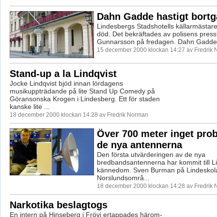
Dahn Gadde hastigt bort
Lindesbergs Stadshotells källarmästa
död. Det bekräftades av polisens pre
Gunnarsson på fredagen. Dahn Gadde 
15 december 2000 klockan 14:27 av Fredrik
Stand-up a la Lindqvist
Jocke Lindqvist bjöd innan lördagens
musikuppträdande på lite Stand Up Comedy på
Göransonska Krogen i Lindesberg. Ett för staden
kanske lite ...
18 december 2000 klockan 14:28 av Fredrik Norman
Över 700 meter inget pr
de nya antennerna
Den första utvärderingen av de nya
bredbandsantennerna har kommit till L
kännedom. Sven Burman på Lindeskolan
Norslundsområ...
18 december 2000 klockan 14:28 av Fredrik
Narkotika beslagtogs
En intern på Hinseberg i Frövi ertappades härom-