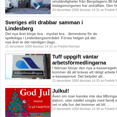
omständigheter från Bergslagens Bil tid
tisdagsmorgonen har anträffats. Den hit
20 december 2000 klockan 14:31 av Fredrik
Sveriges elit drabbar samman i
Lindesberg
Det nya året börjar bra - mycket bra…åtminstone för de
speltokiga i Lindesbergsområdet. Första helgen på det
nya året är det nämligen dags...
21 december 2000 klockan 14:32 av Fredrik Norman
Tuff uppgift väntar
arbetsförmedlingarna
I februari börjar den nya a-kasseregeln 
kommer då att krävas ett riktigt arbete f
a-kasseperiod. Det betyder att...
21 december 2000 klockan 14:33 av Fredrik
Julkul!
Även om man kanske inte ska tillbringa 
datorn, utan istället umgås med familj 
vet vi alla hur det kommer att bli: ...
22 december 2000 klockan 14:38 av Fredrik