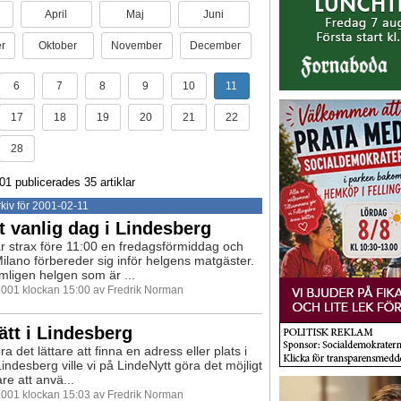
April
Maj
Juni
r
Oktober
November
December
6
7
8
9
10
11
17
18
19
20
21
22
28
01 publicerades 35 artiklar
kiv för 2001-02-11
t vanlig dag i Lindesberg
r strax före 11:00 en fredagsförmiddag och
Milano förbereder sig inför helgens matgäster.
mligen helgen som är ...
 2001 klockan 15:00 av Fredrik Norman
rätt i Lindesberg
ra det lättare att finna en adress eller plats i
indesberg ville vi på LindeNytt göra det möjligt
are att anvä...
 2001 klockan 15:03 av Fredrik Norman