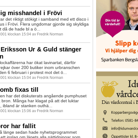
lig misshandel i Frövi
ar det riktigt stökigt i samband med ett disco i
us i Frövi. Flera ungdomar gjorde sig skyldiga
ott då de hade bl a ö...
 2001 klockan 15:04 av Fredrik Norman
Eriksson Ur & Guld stänger
ån
lockaffärerna har ökat lavinartat, därför
ejkar över 200 butiker inom urbranschen
en 6 februari i protest mot det ö...
 2001 klockan 15:04 av Fredrik Norman
omb fixas till
ten har det diskuterats angående pumphuset
 bron. Många har klagat på att det luktar
la, ibland är stanken outhä...
 2001 klockan 15:06 av Fredrik Norman
ror har fallit
 så länge sedan hade nyhetsprogrammet
 ett inslag om länets alla nättidningar som