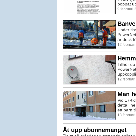
poppat up
9 februari
Banver
Under tis
PowerNets
är dock fö
12 februar
Hemma
Tillhör d
PowerNet?
uppkoppli
12 februar
Man ho
Vid 17-ti
detta i h
ett barn t
13 februar
Åt upp abonnemanget
Tidigt på måndagen stoppade polisen 