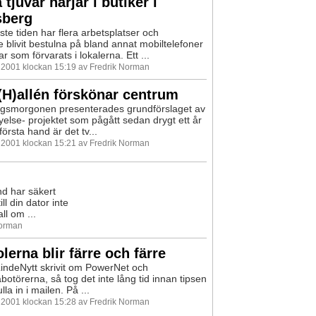
 tjuvar härjar i butiker i
sberg
te tiden har flera arbetsplatser och
e blivit bestulna på bland annat mobiltelefoner
 som förvarats i lokalerna. Ett ...
i 2001 klockan 15:19 av Fredrik Norman
H)allén förskönar centrum
agsmorgonen presenterades grundförslaget av
yelse- projektet som pågått sedan drygt ett år
 första hand är det tv...
i 2001 klockan 15:21 av Fredrik Norman
d har säkert
l din dator inte
l om ...
Norman
lerna blir färre och färre
 LindeNytt skrivit om PowerNet och
botörerna, så tog det inte lång tid innan tipsen
lla in i mailen. På ...
i 2001 klockan 15:28 av Fredrik Norman