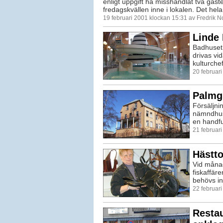
enligt uppgift ha misshandlat två gäst
fredagskvällen inne i lokalen. Det hela 
19 februari 2001 klockan 15:31 av Fredrik 
Linde 
Badhuset 
drivas vi
kulturche
20 februar
Palmgr
Försäljni
nämndhuse
en handful
21 februar
Hästto
Vid månad
fiskaffär
behövs in
22 februar
Restau