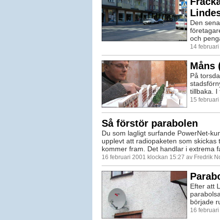
Fräcka
Linde
Den senas
företagar
och pengar
14 februar
Måns (
På torsd
stadsförn
tillbaka. I
15 februar
Så förstör parabolen
Du som lagligt surfande PowerNet-kun
upplevt att radiopaketen som skickas til
kommer fram. Det handlar i extrema fal
16 februari 2001 klockan 15:27 av Fredrik 
Parabo
Efter att
parabolsa
började ru
16 februar