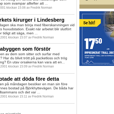
p som svampar alltefter att ...
 2001 klockan 15:06 av Fredrik Norman
kets kirurger i Lindesberg
dagen ska man börja med fiberskarvningen vid
 huvudstation. Exakt när arbetet blir slutfört
r tidigt att säga, men ...
i 2001 klockan 15:07 av Fredrik Norman
byggen som förstör
u en av dem som sitter och surfar med
 Har du blivit trött på packetloss och trög
ng? En utav orsakerna kan vara att en...
i 2001 klockan 15:09 av Fredrik Norman
tade att döda före detta
den på måndagen besöker en man sin före
ennes bostad på Björkhyttevägen. De båda har
illsammans och det var ...
i 2001 klockan 15:11 av Fredrik Norman
en misstänkt