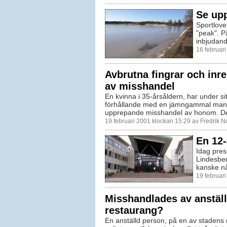
Se upp
Sportlovet
"peak". P
inbjudand
16 februar
Avbrutna fingrar och inr
av misshandel
En kvinna i 35-årsåldern, har under sit
förhållande med en jämngammal man, 
upprepande misshandel av honom. Det 
19 februari 2001 klockan 15:29 av Fredrik 
En 12-
Idag pres
Lindesber
kanske nå
19 februar
Misshandlades av anstäl
restaurang?
En anställd person, på en av stadens 