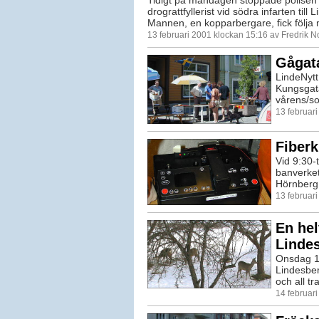
drograttfyllerist vid södra infarten till 
Mannen, en kopparbergare, fick följa 
13 februari 2001 klockan 15:16 av Fredrik 
Gågata
LindeNytt
Kungsgata
vårens/so
13 februar
Fiberk
Vid 9:30-
banverket
Hörnberg,
13 februar
En hel
Linde
Onsdag 14:
Lindesber
och all tr
14 februar