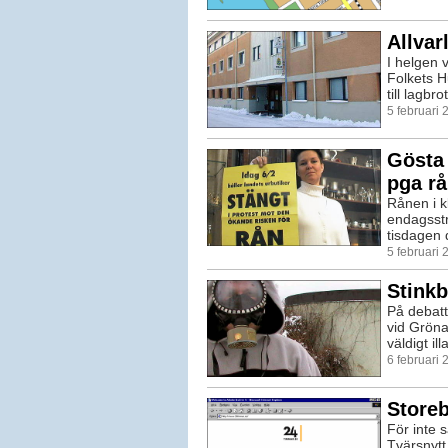
Allvar
I helgen v
Folkets H
till lagbr
5 februari
Gösta 
pga r
Rånen i k
endagsstr
tisdagen d
5 februari
Stinkb
På debat
vid Gröna
väldigt il
6 februari
Storeb
För inte
Tvärsnytt