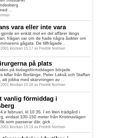
Lindesberg.
med ...
Norman
ns vara eller inte vara
 gjorde en enkät mot en del affärer längs
n, frågan var om de hade några åsikter om
mmarens gågata. De tillfrågade...
i 2001 klockan 15:17 av Fredrik Norman
irurgerna på plats
tiden på tisdagsförmiddagen började
s killar från Borlänge, Peter Lakså och Staffan
 att jobba med skarvningen av ...
i 2001 klockan 15:18 av Fredrik Norman
t vanlig förmiddag i
sberg
e februari, kl 10:35. I en liten trädgård i
g, endast 100-150 meter från Kristinavägen
afik som passerar där, gick ...
i 2001 klockan 15:19 av Fredrik Norman