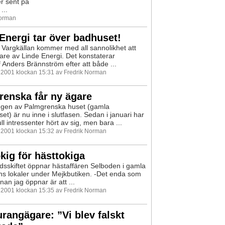
er sent på
...
Norman
Energi tar över badhuset!
Vargkällan kommer med all sannolikhet att
dare av Linde Energi. Det konstaterar
f Anders Brännström efter att både ...
i 2001 klockan 15:31 av Fredrik Norman
enska får ny ägare
ngen av Palmgrenska huset (gamla
t) är nu inne i slutfasen. Sedan i januari har
l intressenter hört av sig, men bara ...
i 2001 klockan 15:32 av Fredrik Norman
kig för hästtokiga
sskiftet öppnar hästaffären Selboden i gamla
ens lokaler under Mejkbutiken. -Det enda som
nan jag öppnar är att ...
i 2001 klockan 15:35 av Fredrik Norman
rangägare: ”Vi blev falskt