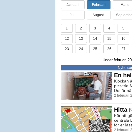
Januari
Februari
Mars
Juli
Augusti
Septembe
1
2
3
4
5
12
13
14
15
16
23
24
25
26
27
Under februari 20
Nyhetsar
En hel
Klockan ä
pizzeria 
Det är nä
2 februari
Hitta 
För att gö
centrala L
för er läs
2 februari