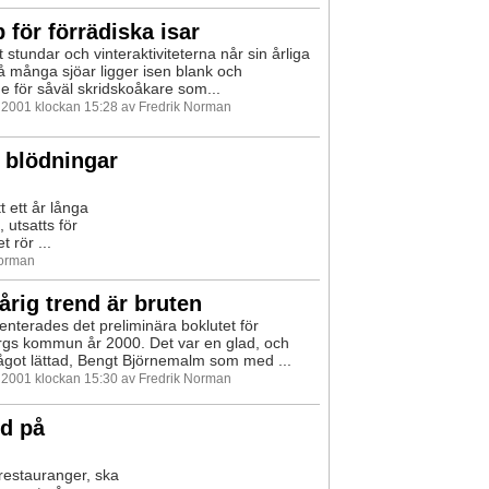
 för förrädiska isar
 stundar och vinteraktiviteterna når sin årliga
å många sjöar ligger isen blank och
e för såväl skridskoåkare som...
i 2001 klockan 15:28 av Fredrik Norman
e blödningar
t ett år långa
utsatts för
rör ...
Norman
årig trend är bruten
enterades det preliminära boklutet för
gs kommun år 2000. Det var en glad, och
got lättad, Bengt Björnemalm som med ...
i 2001 klockan 15:30 av Fredrik Norman
ld på
restauranger, ska