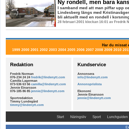
Ny rondell, men bara kan
I samband med att man piffar upp ce
Lindesberg längs med Kristinavägen 
bli aktuellt med en rondell i korsnin
28 februari 2001 klockan 16:01 av Fredrik
Har du missat e
1999
2000
2001
2002
2003
2004
2005
2006
2007
2008
2009
2010
201
Redaktion
Kundservice
Fredrik Norman
Annonsera
076-234 24 24
fredrik@lindenytt.com
info@lindenytt.com
Camilla Lagerman
073-536 63 56
camilla@lindenytt.com
Annonsprislista
Jennie Einarsson
076-185 86 85
jennie@lindenytt.com
Ekonomi
Jennie Einarsson
Sportredaktion
jennie@lindenytt.com
Timmy Lundegård
timmy@lindenytt.com
Start
Näringsliv
Sport
Lunchguiden
Ex