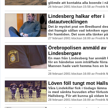
glömde att kontakta alla boende i nä
26 februari 2001 klockan 15:58 av Fredrik
Lindesberg halkar efter i
datautvecklingen
Det är mycket prat om Bredband de
det framgår sällan vad tekniken ege
för framtiden. Det som alla tänker på i
27 februari 2001 klockan 16:00 av Fredrik
Örebropolisen anmäld av
Lindesbergare
En man från Lindesberg har anmält 
för en händelse som inträffade förr
Mannen hade varit hemma hos en b
...
28 februari 2001 klockan 16:00 av Fredrik
Löven föll tungt mot Hall
Våra Lindekillar fick i tisdags läm
is med sänkta huvuden efter förlus
Hallsberg. För att kunna gå vidare kr
28 februari 2001 klockan 16:00 av Fredrik