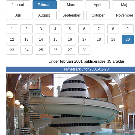
Januari
Februari
Mars
April
Maj
Juli
Augusti
September
Oktober
November
1
2
3
4
5
6
7
8
9
12
13
14
15
16
17
18
19
20
23
24
25
26
27
28
Under februari 2001 publicerades 35 artiklar
Nyhetsarkiv för 2001-02-20