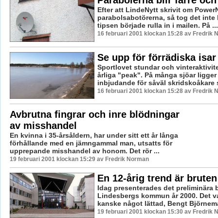
Efter att LindeNytt skrivit om Power
parabolsabotörerna, så tog det inte 
tipsen började rulla in i mailen. På ...
16 februari 2001 klockan 15:28 av Fredrik
Se upp för förrädiska isar
Sportlovet stundar och vinteraktivit
årliga "peak". På många sjöar ligger
inbjudande för såväl skridskoåkare 
16 februari 2001 klockan 15:28 av Fredrik
Avbrutna fingrar och inre blödningar
av misshandel
En kvinna i 35-årsåldern, har under sitt ett år långa
förhållande med en jämngammal man, utsatts för
upprepande misshandel av honom. Det rör ...
19 februari 2001 klockan 15:29 av Fredrik Norman
En 12-årig trend är bruten
Idag presenterades det preliminära b
Lindesbergs kommun år 2000. Det va
kanske något lättad, Bengt Björnem
19 februari 2001 klockan 15:30 av Fredrik