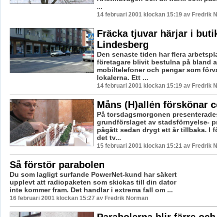
...
14 februari 2001 klockan 15:19 av Fredrik
Fräcka tjuvar härjar i buti
Lindesberg
Den senaste tiden har flera arbetspl
företagare blivit bestulna på bland 
mobiltelefoner och pengar som förva
lokalerna. Ett ...
14 februari 2001 klockan 15:19 av Fredrik
Måns (H)allén förskönar 
På torsdagsmorgonen presenterade
grundförslaget av stadsförnyelse- p
pågått sedan drygt ett år tillbaka. I 
det tv...
15 februari 2001 klockan 15:21 av Fredrik
Så förstör parabolen
Du som lagligt surfande PowerNet-kund har säkert
upplevt att radiopaketen som skickas till din dator
inte kommer fram. Det handlar i extrema fall om ...
16 februari 2001 klockan 15:27 av Fredrik Norman
Parabolerna blir färre och