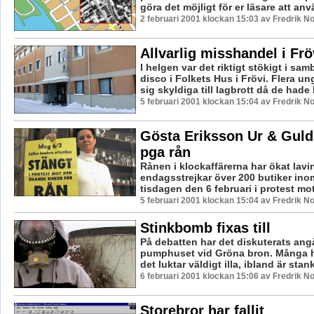
göra det möjligt för er läsare att anvä
2 februari 2001 klockan 15:03 av Fredrik 
Allvarlig misshandel i Frö
I helgen var det riktigt stökigt i sa
disco i Folkets Hus i Frövi. Flera u
sig skyldiga till lagbrott då de hade b
5 februari 2001 klockan 15:04 av Fredrik 
Gösta Eriksson Ur & Guld
pga rån
Rånen i klockaffärerna har ökat lavin
endagsstrejkar över 200 butiker in
tisdagen den 6 februari i protest mot
5 februari 2001 klockan 15:04 av Fredrik 
Stinkbomb fixas till
På debatten har det diskuterats an
pumphuset vid Gröna bron. Många ha
det luktar väldigt illa, ibland är stan
6 februari 2001 klockan 15:06 av Fredrik 
Storebror har fallit