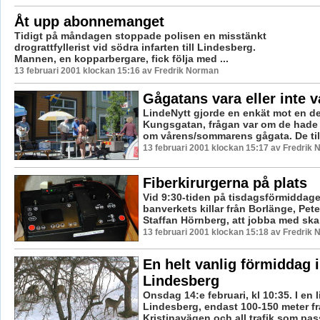
Åt upp abonnemanget
Tidigt på måndagen stoppade polisen en misstänkt
drograttfyllerist vid södra infarten till Lindesberg.
Mannen, en kopparbergare, fick följa med ...
13 februari 2001 klockan 15:16 av Fredrik Norman
Gågatans vara eller inte v
LindeNytt gjorde en enkät mot en del
Kungsgatan, frågan var om de hade 
om vårens/sommarens gågata. De till
13 februari 2001 klockan 15:17 av Fredrik
Fiberkirurgerna på plats
Vid 9:30-tiden på tisdagsförmiddag
banverkets killar från Borlänge, Pet
Staffan Hörnberg, att jobba med skar
13 februari 2001 klockan 15:18 av Fredrik
En helt vanlig förmiddag i
Lindesberg
Onsdag 14:e februari, kl 10:35. I en l
Lindesberg, endast 100-150 meter f
Kristinavägen och all trafik som pass