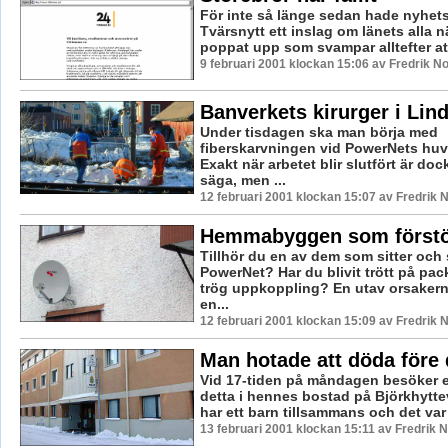
För inte så länge sedan hade nyhe
Tvärsnytt ett inslag om länets alla 
poppat upp som svampar alltefter att
9 februari 2001 klockan 15:06 av Fredrik 
Banverkets kirurger i Lin
Under tisdagen ska man börja med
fiberskarvningen vid PowerNets huv
Exakt när arbetet blir slutfört är dock
säga, men ...
12 februari 2001 klockan 15:07 av Fredrik
Hemmabyggen som först
Tillhör du en av dem som sitter och
PowerNet? Har du blivit trött på pac
trög uppkoppling? En utav orsakern
en...
12 februari 2001 klockan 15:09 av Fredrik
Man hotade att döda före 
Vid 17-tiden på måndagen besöker e
detta i hennes bostad på Björkhytt
har ett barn tillsammans och det var 
13 februari 2001 klockan 15:11 av Fredrik