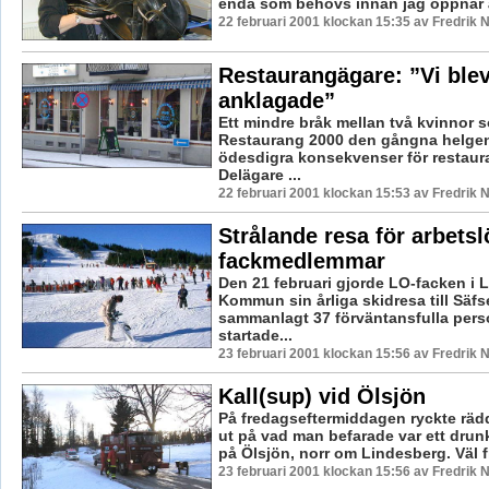
enda som behövs innan jag öppnar är
22 februari 2001 klockan 15:35 av Fredrik
Restaurangägare: ”Vi blev
anklagade”
Ett mindre bråk mellan två kvinnor 
Restaurang 2000 den gångna helgen 
ödesdigra konsekvenser för restaur
Delägare ...
22 februari 2001 klockan 15:53 av Fredrik
Strålande resa för arbets
fackmedlemmar
Den 21 februari gjorde LO-facken i 
Kommun sin årliga skidresa till Säfs
sammanlagt 37 förväntansfulla per
startade...
23 februari 2001 klockan 15:56 av Fredrik
Kall(sup) vid Ölsjön
På fredagseftermiddagen ryckte räd
ut på vad man befarade var ett drun
på Ölsjön, norr om Lindesberg. Väl f
23 februari 2001 klockan 15:56 av Fredrik