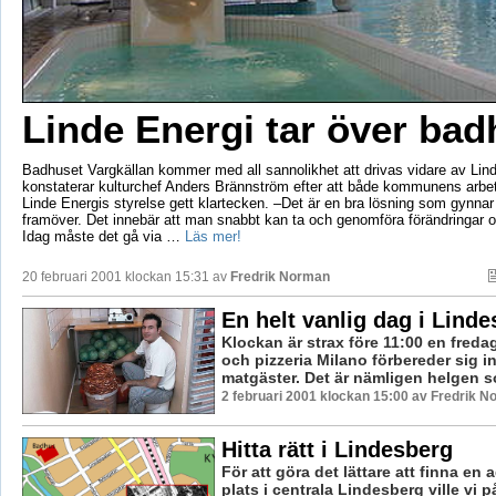
Linde Energi tar över bad
Badhuset Vargkällan kommer med all sannolikhet att drivas vidare av Lind
konstaterar kulturchef Anders Brännström efter att både kommunens arbe
Linde Energis styrelse gett klartecken. –Det är en bra lösning som gynna
framöver. Det innebär att man snabbt kan ta och genomföra förändringar
Idag måste det gå via …
Läs mer!
20 februari 2001 klockan 15:31 av
Fredrik Norman
En helt vanlig dag i Lind
Klockan är strax före 11:00 en fred
och pizzeria Milano förbereder sig i
matgäster. Det är nämligen helgen so
2 februari 2001 klockan 15:00 av Fredrik 
Hitta rätt i Lindesberg
För att göra det lättare att finna en a
plats i centrala Lindesberg ville vi 