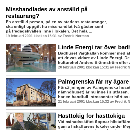
Misshandlades av anställd på
restaurang?
En anställd person, på en av stadens restauranger,
ska enligt uppgift ha misshandlat två gäster sent
på fredagskvällen inne i lokalen. Det hela ...
19 februari 2001 klockan 15:31 av Fredrik Norman
Linde Energi tar över bad
Badhuset Vargkällan kommer med al
att drivas vidare av Linde Energi. De
kulturchef Anders Brännström efter a
20 februari 2001 klockan 15:31 av Fredrik
Palmgrenska får ny ägare
Försäljningen av Palmgrenska huse
nämndhuset) är nu inne i slutfasen. 
har en handfull intressenter hört av 
21 februari 2001 klockan 15:32 av Fredrik
Hästtokig för hästtokiga
Vid månadsskiftet öppnar hästaffär
gamla fiskaffärens lokaler under Mej