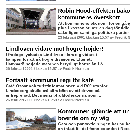
Robin Hood-effekten bak
kommunens överskott
Att kommunens ekonomi för en gång 
plus i kassan är inte en dag för tidig
säkerligen samtliga politiska partier.
23 februari 2001 klockan 15:57 av Fredrik
Lindlöven vidare mot högre höjder!
I fredags lyckades Lindlöven klara sig vidare i
kampen för att nå högre divisioner. Efter att
Hammarö började matchen betydligt bättre än Lö...
26 februari 2001 klockan 15:57 av Fredrik Norman
Fortsatt kommunal regi för kafé
Café Oscar och turistinformationen vid R60 utanför
Lindesberg skulle må allra bäst av att drivas på
entreprenad. Det menar bl a Moderaterna som ...
26 februari 2001 klockan 15:58 av Fredrik Norman
Kommunen glömde att und
boende om ny väg
Gata och parkavdelningen har nu bö
en infart till det fasta boendet i No