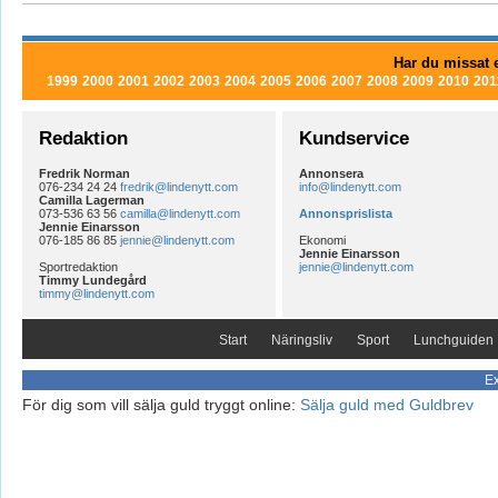
Har du missat e
1999
2000
2001
2002
2003
2004
2005
2006
2007
2008
2009
2010
201
Redaktion
Kundservice
Fredrik Norman
Annonsera
076-234 24 24
fredrik@lindenytt.com
info@lindenytt.com
Camilla Lagerman
073-536 63 56
camilla@lindenytt.com
Annonsprislista
Jennie Einarsson
076-185 86 85
jennie@lindenytt.com
Ekonomi
Jennie Einarsson
Sportredaktion
jennie@lindenytt.com
Timmy Lundegård
timmy@lindenytt.com
Start
Näringsliv
Sport
Lunchguiden
Ex
För dig som vill sälja guld tryggt online:
Sälja guld med Guldbrev