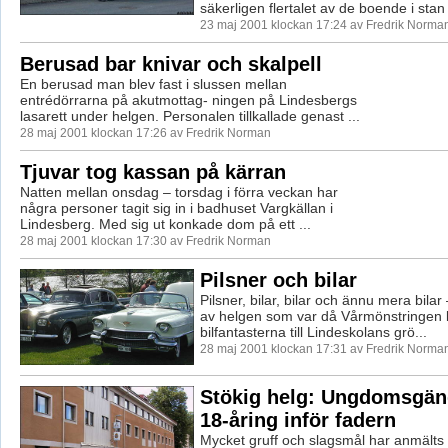
säkerligen flertalet av de boende i stan 
23 maj 2001 klockan 17:24 av Fredrik Norma
Berusad bar knivar och skalpell
En berusad man blev fast i slussen mellan
entrédörrarna på akutmottag- ningen på Lindesbergs
lasarett under helgen. Personalen tillkallade genast ...
28 maj 2001 klockan 17:26 av Fredrik Norman
Tjuvar tog kassan på kärran
Natten mellan onsdag – torsdag i förra veckan har
några personer tagit sig in i badhuset Vargkällan i
Lindesberg. Med sig ut konkade dom på ett ...
28 maj 2001 klockan 17:30 av Fredrik Norman
Pilsner och bilar
Pilsner, bilar, bilar och ännu mera bil
av helgen som var då Vårmönstringen 
bilfantasterna till Lindeskolans grö...
28 maj 2001 klockan 17:31 av Fredrik Norma
Stökig helg: Ungdomsgän
18-åring inför fadern
Mycket gruff och slagsmål har anmälts ti