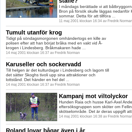
ställe?
I måndags berättade vi att båtbryggor
Bron på försök skulle läggas nedanför K
sommar. Detta för att tillföra ...
11 maj 2001 klockan 16:34 av Fredrik Norma
Tumult utanför krog
Tidigt på söndagsmorgonen omhändertogs en kille av
polisen efter att han börjat bråka med en vakt vid Å-
krogen i Lindesberg. Bråkmakaren hade ...
14 maj 2001 klockan 16:37 av Fredrik Norman
Karuseller och sockervadd
Till helgen är det kulturdagar i Lindesberg och lagom till
det sätter Skoghs tivoli upp sina attraktioner och
lottstånd. Det händer en hel del ...
14 maj 2001 klockan 16:37 av Fredrik Norman
Kampanj mot viltolyckor
Hunden Raia och husse Karl-Axel Ander
eftersöksgruppen som sköter om Fellin
skötselområde. Det är deras uppgift att
14 maj 2001 klockan 16:38 av Fredrik Norma
Roland lovar bågar även i år