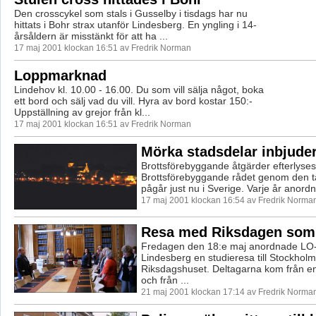
Den crosscykel som stals i Gusselby i tisdags har nu
hittats i Bohr strax utanför Lindesberg. En yngling i 14-
årsåldern är misstänkt för att ha ...
17 maj 2001 klockan 16:51 av Fredrik Norman
Loppmarknad
Lindehov kl. 10.00 - 16.00. Du som vill sälja något, boka
ett bord och sälj vad du vill. Hyra av bord kostar 150:-
Uppställning av grejor från kl...
17 maj 2001 klockan 16:51 av Fredrik Norman
Mörka stadsdelar inbjuder 
Brottsförebyggande åtgärder efterlyses
Brottsförebyggande rådet genom den t
pågår just nu i Sverige. Varje år anordn
17 maj 2001 klockan 16:54 av Fredrik Norma
Resa med Riksdagen som
Fredagen den 18:e maj anordnade LO-
Lindesberg en studieresa till Stockhol
Riksdagshuset. Deltagarna kom från e
och från ...
21 maj 2001 klockan 17:14 av Fredrik Norma