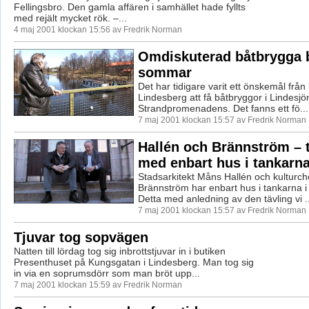
Fellingsbro. Den gamla affären i samhället hade fyllts
med rejält mycket rök. –...
4 maj 2001 klockan 15:56 av Fredrik Norman
Omdiskuterad båtbrygga bl
sommar
Det har tidigare varit ett önskemål från 
Lindesberg att få båtbryggor i Lindesjön
Strandpromenadens. Det fanns ett fö...
7 maj 2001 klockan 15:57 av Fredrik Norman
Hallén och Brännström – t
med enbart hus i tankarn
Stadsarkitekt Måns Hallén och kulturch
Brännström har enbart hus i tankarna i 
Detta med anledning av den tävling vi ..
7 maj 2001 klockan 15:57 av Fredrik Norman
Tjuvar tog sopvägen
Natten till lördag tog sig inbrottstjuvar in i butiken
Presenthuset på Kungsgatan i Lindesberg. Man tog sig
in via en soprumsdörr som man bröt upp...
7 maj 2001 klockan 15:59 av Fredrik Norman