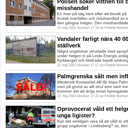
Polisen söker vittnen till 
misshandel
En man på väg hem efter ett besök på 
brutalt överfallen och misshandlad av
den gångna helgen. Den misshandlade 
21 maj 2001 klockan 17:16 av Fredrik Norma
Vandaler farligt nära 40 00
ställverk
Några ungdomar utrustade med sprayfä
under helgen in på Linde Energis anlä
Kyrkberget och klottrade hejvilt omkring 
21 maj 2001 klockan 17:17 av Fredrik Norma
Palmgrenska sålt men infl
Westervik Kompaniet AB får köpa Palm
men på grund av allt strul som varit me
kommer det att dröja innan hyresgäster
22 maj 2001 klockan 17:21 av Fredrik Norma
Oprovocerat våld ett helg
unga ligister?
Kan det verkligen vara så att våld är ett
grupp ungdomar i Lindesberg? Ja, den