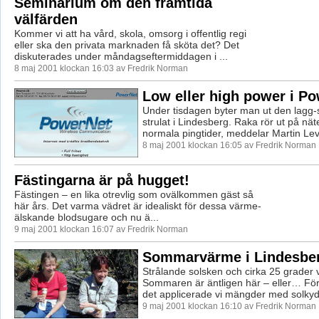
Seminarium om den framtida
välfärden
Kommer vi att ha vård, skola, omsorg i offentlig regi
eller ska den privata marknaden få sköta det? Det
diskuterades under måndagseftermiddagen i ...
8 maj 2001 klockan 16:03 av Fredrik Norman
Low eller high power i P
Under tisdagen byter man ut den lagg
strulat i Lindesberg. Raka rör ut på nä
normala pingtider, meddelar Martin Levy
8 maj 2001 klockan 16:05 av Fredrik Norman
Fästingarna är på hugget!
Fästingen – en lika otrevlig som ovälkommen gäst så
här års. Det varma vädret är idealiskt för dessa värme-
älskande blodsugare och nu ä...
9 maj 2001 klockan 16:07 av Fredrik Norman
Sommarvärme i Lindesbe
Strålande solsken och cirka 25 grader 
Sommaren är äntligen här – eller… För 
det applicerade vi mängder med solkydd
9 maj 2001 klockan 16:10 av Fredrik Norman