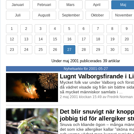
Januari
Februari
Mars
April
Maj
Juli
Augusti
September
Oktober
November
1
2
3
4
5
6
7
8
9
12
13
14
15
16
17
18
19
20
23
24
25
26
27
28
29
30
31
Under maj 2001 publicerades 39 artiklar
Nyhetsarkiv för 2001-05-27
Lugnt Valborgsfirande i L
Mycket folk var under Valborg och först
då vädret visade sig från sin bättre sida
så mycket människor samlats i ...
2 maj 2001 klockan 15:49 av Fredrik Norman
Det blir snuvigt när knopp
jobbig tid för allergiker s
Snuva och kliande ögon – många männi
det som icke allergiker kallar "sköna ma
och varma vädret man kunnat avnjuta d