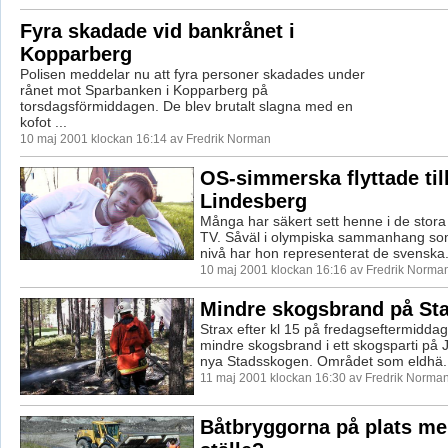
Fyra skadade vid bankrånet i
Kopparberg
Polisen meddelar nu att fyra personer skadades under
rånet mot Sparbanken i Kopparberg på
torsdagsförmiddagen. De blev brutalt slagna med en
kofot ...
10 maj 2001 klockan 16:14 av Fredrik Norman
OS-simmerska flyttade til
Lindesberg
Många har säkert sett henne i de stora 
TV. Såväl i olympiska sammanhang som
nivå har hon representerat de svenska.
10 maj 2001 klockan 16:16 av Fredrik Norma
Mindre skogsbrand på St
Strax efter kl 15 på fredagseftermidda
mindre skogsbrand i ett skogsparti på 
nya Stadsskogen. Området som eldhä..
11 maj 2001 klockan 16:30 av Fredrik Norma
Båtbryggorna på plats me