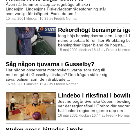
Även i år kommer isläpp av regnbåge att ske i
Lindesjön. Lindesjöns Fiskevårdsområdesförening står
som vanligt för isläppet. Exakt datum f...
15 maj 2001 klockan 16:39 av Fredrik Norman
Rekordhögt bensinpris ig
Idag höjs bensinpriserna igen. Upp till 
numera betala för en liter 95-oktanig b
bensinpriser ligger bland de högsta...
15 maj 2001 klockan 16:41 av Fredrik Norma
Såg någon tjuvarna i Gusselby?
Har någon observerat motorcykeltjuvarna som slog till
mot en gård i Gusselby i tisdags? Den frågan ställer sig
såväl polisen som den drabbade ...
16 maj 2001 klockan 16:42 av Fredrik Norman
Lindebo i riksfinal i bowl
Just nu pågår Svenska Cupen i bowling
var det regionsfinal i Örebro där segra
hallfinaler i regionen gjorde upp om ...
16 maj 2001 klockan 16:44 av Fredrik Norma
Stulen cross hittades i Bohr