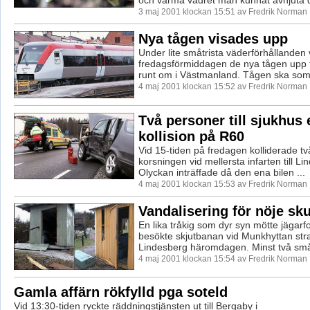
3 maj 2001 klockan 15:51 av Fredrik Norman
Nya tågen visades upp
Under lite småtrista väderförhållanden
fredagsförmiddagen de nya tågen upp 
runt om i Västmanland. Tågen ska som 
4 maj 2001 klockan 15:52 av Fredrik Norman
Två personer till sjukhus 
kollision på R60
Vid 15-tiden på fredagen kolliderade två
korsningen vid mellersta infarten till Li
Olyckan inträffade då den ena bilen ...
4 maj 2001 klockan 15:53 av Fredrik Norman
Vandalisering för nöje sku
En lika tråkig som dyr syn mötte jägarf
besökte skjutbanan vid Munkhyttan stra
Lindesberg häromdagen. Minst två små
4 maj 2001 klockan 15:54 av Fredrik Norman
Gamla affärn rökfylld pga soteld
Vid 13:30-tiden ryckte räddningstjänsten ut till Bergaby i