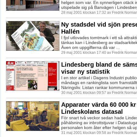
helgen som var. En synnerligen otäck i
utspelade sig på Banvägen i Lindesberg
28 maj 2001 klockan 17:32 av Fredrik Norma
Ny stadsdel vid sjön pres
Hallén
I fjol utlovades tomtmark i ett så attrak
tänkas kan i Lindesberg av stadsarkite
Även om uppgifterna då var ...
29 maj 2001 klockan 17:40 av Fredrik Norma
Lindesberg bland de sämst
visar ny statistik
I en stor artikel i Dagens Industri publi
måndags en rankinglista som framställ
Näringsliv. Listan rankar kommunerna i 
30 maj 2001 klockan 09:57 av Fredrik Norma
Apparater värda 60 000 kr 
Lindeskolans datasal
För snart två veckor sedan hade Linde
påhälsning av inbrottstjuvar i Datastug
personalen kom åter efter helgen så up
31 maj 2001 klockan 09:58 av Fredrik Norma