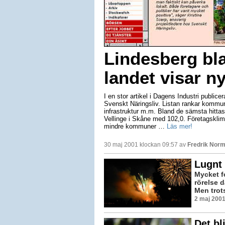
Lindesberg bl
landet visar ny
I en stor artikel i Dagens Industri public
Svenskt Näringsliv. Listan rankar kommune
infrastruktur m.m. Bland de sämsta hitta
Vellinge i Skåne med 102,0. Företagsklima
mindre kommuner …
Läs mer!
30 maj 2001 klockan 09:57 av
Fredrik Nor
Lugnt 
Mycket f
rörelse d
Men trots
2 maj 2001
Det bl