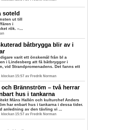
 soteld
sten ut till
fären i
ket rök. –...
man
uterad båtbrygga blir av i
ar
idigare varit ett önskemål från bl a
en i Lindesberg att få båtbryggor i
n, vid Strandpromenadens. Det fanns ett
 klockan 15:57 av Fredrik Norman
 och Brännström – två herrar
bart hus i tankarna
itekt Måns Hallén och kulturchef Anders
m har enbart hus i tankarna i dessa tider.
 anledning av den tävling vi ...
 klockan 15:57 av Fredrik Norman