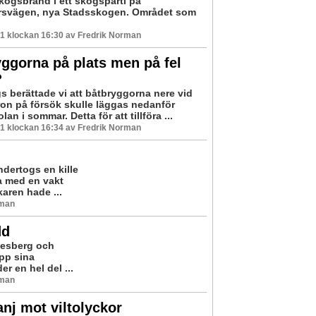
kogsbrand i ett skogsparti på
rsvägen, nya Stadsskogen. Området som
1 klockan 16:30 av Fredrik Norman
ggorna på plats men på fel
?
s berättade vi att båtbryggorna nere vid
on på försök skulle läggas nedanför
lan i sommar. Detta för att tillföra ...
1 klockan 16:34 av Fredrik Norman
ertogs en kille
ka med en vakt
aren hade ...
rman
dd
ndesberg och
upp sina
r en hel del ...
rman
j mot viltolyckor