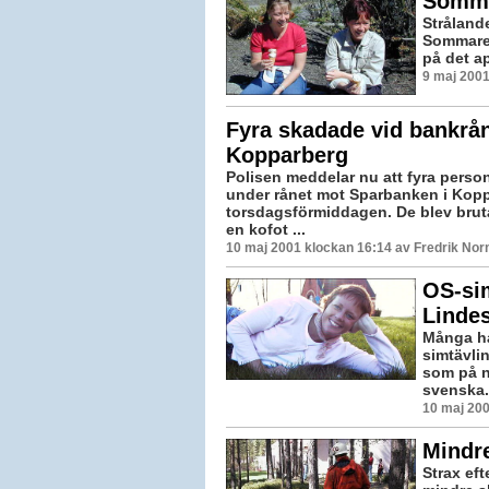
Somma
Stråland
Sommaren
på det a
9 maj 2001
Fyra skadade vid bankrån
Kopparberg
Polisen meddelar nu att fyra pers
under rånet mot Sparbanken i Kop
torsdagsförmiddagen. De blev brut
en kofot ...
10 maj 2001 klockan 16:14 av Fredrik No
OS-sim
Linde
Många ha
simtävli
som på n
svenska.
10 maj 200
Mindr
Strax ef