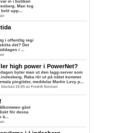
uvar in i butiken
desberg. Man tog
bröt upp...
man
tida
 i offentlig regi
 sköta det? Det
ddagen i ...
man
ler high power i PowerNet?
sdagen byter man ut den lagg-server som
i Lindesberg. Raka rör ut på nätet kommer
rmala pingtider, meddelar Martin Levy p...
 klockan 16:05 av Fredrik Norman
!
ovälkommen gäst
liskt för dessa
 ä...
man