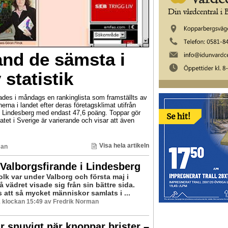
and de sämsta i
 statistik
erades i måndags en rankinglista som framställts av
rna i landet efter deras företagsklimat utifrån
s Lindesberg med endast 47,6 poäng. Toppar gör
tet i Sverige är varierande och visar att även
Visa hela artikeln
man
Valborgsfirande i Lindesberg
olk var under Valborg och första maj i
å vädret visade sig från sin bättre sida.
 att så mycket människor samlats i ...
 klockan 15:49 av Fredrik Norman
ir snuvigt när knoppar brister –