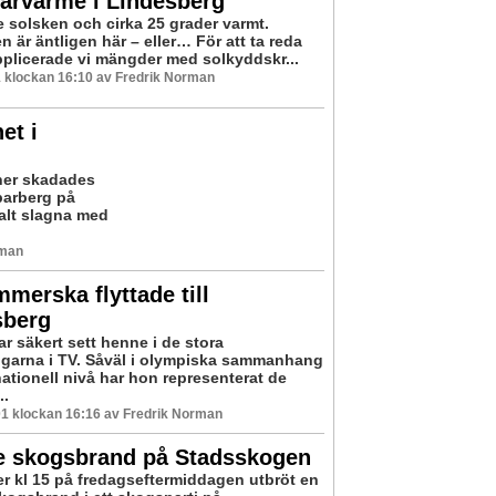
rvärme i Lindesberg
e solsken och cirka 25 grader varmt.
 är äntligen här – eller… För att ta reda
pplicerade vi mängder med solkyddskr...
 klockan 16:10 av Fredrik Norman
et i
oner skadades
parberg på
alt slagna med
rman
merska flyttade till
sberg
r säkert sett henne i de stora
ngarna i TV. Såväl i olympiska sammanhang
ationell nivå har hon representerat de
..
1 klockan 16:16 av Fredrik Norman
e skogsbrand på Stadsskogen
ter kl 15 på fredagseftermiddagen utbröt en