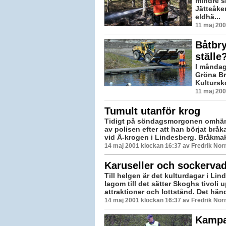
mindre s
Jätteåke
eldhä...
11 maj 200
Båtbry
ställe
I måndag
Gröna Br
Kultursko
11 maj 200
Tumult utanför krog
Tidigt på söndagsmorgonen omhänd
av polisen efter att han börjat brå
vid Å-krogen i Lindesberg. Bråkmak
14 maj 2001 klockan 16:37 av Fredrik No
Karuseller och sockerva
Till helgen är det kulturdagar i Li
lagom till det sätter Skoghs tivoli 
attraktioner och lottstånd. Det hände
14 maj 2001 klockan 16:37 av Fredrik No
Kampan