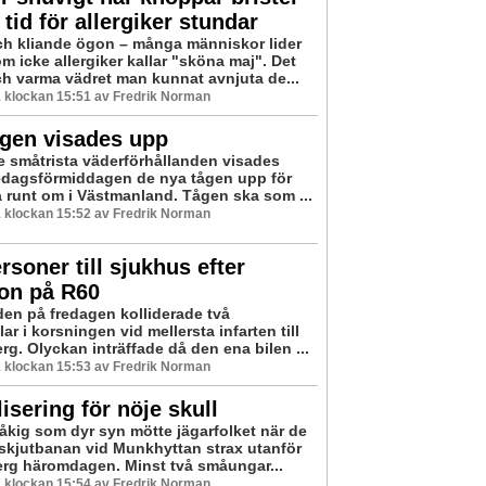
 tid för allergiker stundar
h kliande ögon – många människor lider
m icke allergiker kallar "sköna maj". Det
ch varma vädret man kunnat avnjuta de...
 klockan 15:51 av Fredrik Norman
ågen visades upp
te småtrista väderförhållanden visades
edagsförmiddagen de nya tågen upp för
 runt om i Västmanland. Tågen ska som ...
 klockan 15:52 av Fredrik Norman
rsoner till sjukhus efter
ion på R60
iden på fredagen kolliderade två
ar i korsningen vid mellersta infarten till
g. Olyckan inträffade då den ena bilen ...
 klockan 15:53 av Fredrik Norman
isering för nöje skull
råkig som dyr syn mötte jägarfolket när de
skjutbanan vid Munkhyttan strax utanför
rg häromdagen. Minst två småungar...
 klockan 15:54 av Fredrik Norman