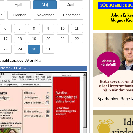
April
Maj
Juni
r
Oktober
November
December
6
7
8
9
10
11
17
18
19
20
21
22
28
29
30
31
publicerades 39 artiklar
kiv för 2001-05-30