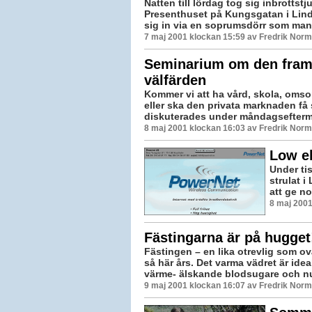
Natten till lördag tog sig inbrottstj
Presenthuset på Kungsgatan i Lin
sig in via en soprumsdörr som man 
7 maj 2001 klockan 15:59 av Fredrik Nor
Seminarium om den fram
välfärden
Kommer vi att ha vård, skola, omsorg
eller ska den privata marknaden få
diskuterades under måndagseftermi
8 maj 2001 klockan 16:03 av Fredrik Nor
Low el
Under ti
strulat 
att ge no
8 maj 2001
Fästingarna är på hugget
Fästingen – en lika otrevlig som 
så här års. Det varma vädret är idea
värme- älskande blodsugare och nu
9 maj 2001 klockan 16:07 av Fredrik Nor