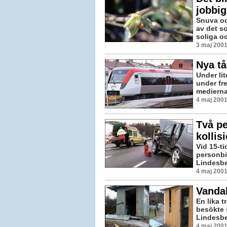
jobbig
Snuva oc
av det so
soliga o
3 maj 2001
Nya t
Under li
under fr
medierna
4 maj 2001
Två pe
kollis
Vid 15-t
personbil
Lindesber
4 maj 2001
Vandal
En lika t
besökte 
Lindesbe
4 maj 2001