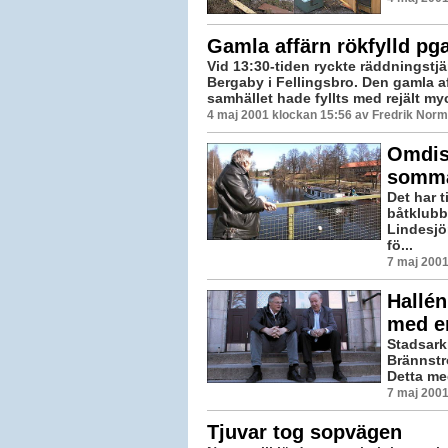
Gamla affärn rökfylld pga
Vid 13:30-tiden ryckte räddningstjän
Bergaby i Fellingsbro. Den gamla af
samhället hade fyllts med rejält myc
4 maj 2001 klockan 15:56 av Fredrik Nor
Omdisk
somm
Det har t
båtklubb
Lindesjö
fö...
7 maj 2001
Hallén
med en
Stadsark
Brännströ
Detta med
7 maj 2001
Tjuvar tog sopvägen