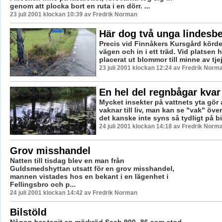
genom att plocka bort en ruta i en dörr. ...
23 juli 2001 klockan 10:39 av Fredrik Norman
Här dog två unga lindesbe
Precis vid Finnåkers Kursgård körde 
vägen och in i ett träd. Vid platsen
placerat ut blommor till minne av tje
23 juli 2001 klockan 12:24 av Fredrik Norm
En hel del regnbågar kvar
Mycket insekter på vattnets yta gör a
vaknar till liv, man kan se "vak" öve
det kanske inte syns så tydligt på b
24 juli 2001 klockan 14:18 av Fredrik Norm
Grov misshandel
Natten till tisdag blev en man från
Guldsmedshyttan utsatt för en grov misshandel,
mannen vistades hos en bekant i en lägenhet i
Fellingsbro och p...
24 juli 2001 klockan 14:42 av Fredrik Norman
Bilstöld
Någon har tagit en mörkröd Saab 900 -86 som stod