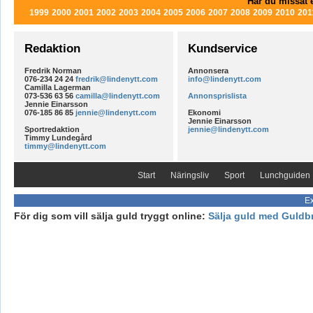
Har du missat e
1999
2000
2001
2002
2003
2004
2005
2006
2007
2008
2009
2010
201
Redaktion
Kundservice
Fredrik Norman
Annonsera
076-234 24 24
fredrik@lindenytt.com
info@lindenytt.com
Camilla Lagerman
073-536 63 56
camilla@lindenytt.com
Annonsprislista
Jennie Einarsson
076-185 86 85
jennie@lindenytt.com
Ekonomi
Jennie Einarsson
Sportredaktion
jennie@lindenytt.com
Timmy Lundegård
timmy@lindenytt.com
Start
Näringsliv
Sport
Lunchguiden
Ex
För dig som vill sälja guld tryggt online:
Sälja guld med Guldb