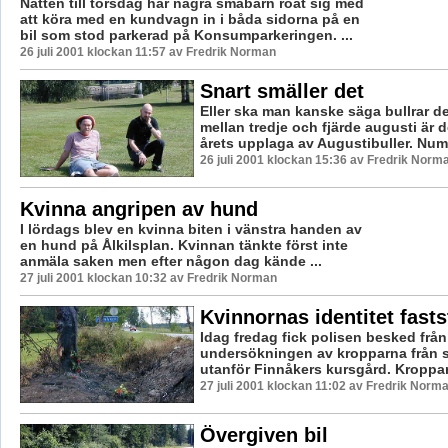
Natten till torsdag har några småbarn roat sig med
att köra med en kundvagn in i båda sidorna på en
bil som stod parkerad på Konsumparkeringen. ...
26 juli 2001 klockan 11:57 av Fredrik Norman
Snart smäller det
Eller ska man kanske säga bullrar de
mellan tredje och fjärde augusti är d
årets upplaga av Augustibuller. Nume
26 juli 2001 klockan 15:36 av Fredrik Norm
Kvinna angripen av hund
I lördags blev en kvinna biten i vänstra handen av
en hund på Ålkilsplan. Kvinnan tänkte först inte
anmäla saken men efter någon dag kände ...
27 juli 2001 klockan 10:32 av Fredrik Norman
Kvinnornas identitet fasts
Idag fredag fick polisen besked frå
undersökningen av kropparna från 
utanför Finnåkers kursgård. Kroppar
27 juli 2001 klockan 11:02 av Fredrik Norm
Övergiven bil