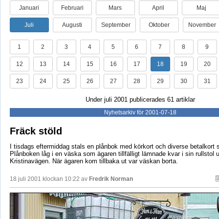
Januari
Februari
Mars
April
Maj
Juli
Augusti
September
Oktober
November
1
2
3
4
5
6
7
8
9
12
13
14
15
16
17
18
19
20
23
24
25
26
27
28
29
30
31
Under juli 2001 publicerades 61 artiklar
Nyhetsarkiv för 2001-07-18
Fräck stöld
I tisdags eftermiddag stals en plånbok med körkort och diverse betalkort 
Plånboken låg i en väska som ägaren tillfälligt lämnade kvar i sin rullstol 
Kristinavägen. När ägaren kom tillbaka ut var väskan borta.
18 juli 2001 klockan 10:22 av
Fredrik Norman