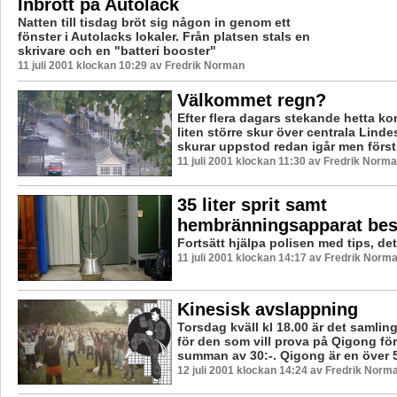
Inbrott på Autolack
Natten till tisdag bröt sig någon in genom ett
fönster i Autolacks lokaler. Från platsen stals en
skrivare och en "batteri booster"
11 juli 2001 klockan 10:29 av Fredrik Norman
Välkommet regn?
Efter flera dagars stekande hetta ko
liten större skur över centrala Lind
skurar uppstod redan igår men först 
11 juli 2001 klockan 11:30 av Fredrik Norm
35 liter sprit samt
hembränningsapparat bes
Fortsätt hjälpa polisen med tips, det
11 juli 2001 klockan 14:17 av Fredrik Norm
Kinesisk avslappning
Torsdag kväll kl 18.00 är det samlin
för den som vill prova på Qigong fö
summan av 30:-. Qigong är en över 50
12 juli 2001 klockan 14:24 av Fredrik Norm