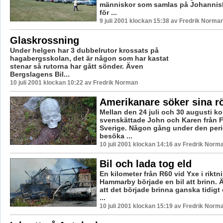
människor som samlas på Johannisb
för ...
9 juli 2001 klockan 15:38 av Fredrik Norma
Glaskrossning
Under helgen har 3 dubbelrutor krossats på
hagabergsskolan, det är någon som har kastat
stenar så rutorna har gått sönder. Även
Bergslagens Bil...
10 juli 2001 klockan 10:22 av Fredrik Norman
Amerikanare söker sina rö
Mellan den 24 juli och 30 augusti 
svenskättade John och Karen från Flo
Sverige. Någon gång under den per
besöka ...
10 juli 2001 klockan 14:16 av Fredrik Norm
Bil och lada tog eld
En kilometer från R60 vid Yxe i riktn
Hammarby började en bil att brinn. 
att det började brinna ganska tidig
...
10 juli 2001 klockan 15:19 av Fredrik Norm