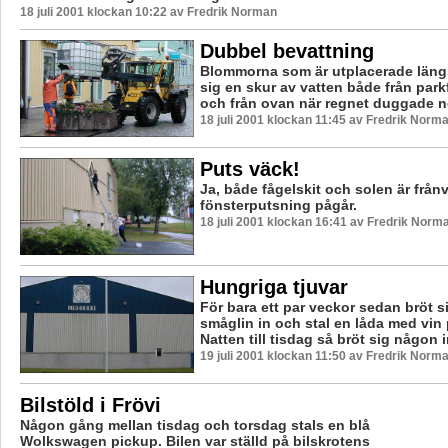
18 juli 2001 klockan 10:22 av Fredrik Norman
Dubbel bevattning
Blommorna som är utplacerade läng
sig en skur av vatten både från par
och från ovan när regnet duggade ne
18 juli 2001 klockan 11:45 av Fredrik Norm
Puts väck!
Ja, både fågelskit och solen är från
fönsterputsning pågår.
18 juli 2001 klockan 16:41 av Fredrik Norm
Hungriga tjuvar
För bara ett par veckor sedan bröt s
småglin in och stal en låda med vin
Natten till tisdag så bröt sig någon in
19 juli 2001 klockan 11:50 av Fredrik Norm
Bilstöld i Frövi
Någon gång mellan tisdag och torsdag stals en blå
Wolkswagen pickup. Bilen var ställd på bilskrotens