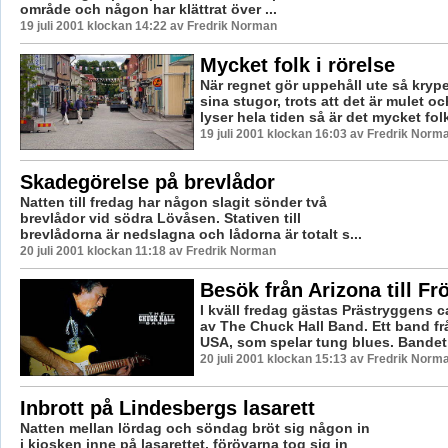
område och någon har klättrat över ...
19 juli 2001 klockan 14:22 av Fredrik Norman
Mycket folk i rörelse
När regnet gör uppehåll ute så krype
sina stugor, trots att det är mulet oc
lyser hela tiden så är det mycket folk 
19 juli 2001 klockan 16:03 av Fredrik Norm
Skadegörelse på brevlådor
Natten till fredag har någon slagit sönder två
brevlådor vid södra Lövåsen. Stativen till
brevlådorna är nedslagna och lådorna är totalt s...
20 juli 2001 klockan 11:18 av Fredrik Norman
Besök från Arizona till Fr
I kväll fredag gästas Prästryggens c
av The Chuck Hall Band. Ett band fr
USA, som spelar tung blues. Bandet ha
20 juli 2001 klockan 15:13 av Fredrik Norm
Inbrott på Lindesbergs lasarett
Natten mellan lördag och söndag bröt sig någon in
i kiosken inne på lasarettet, förövarna tog sig in