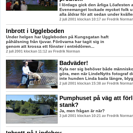
I lördags gick den årliga Löafesten 
Evenemanget lockade mycket folk u
alla åldrar för att sedan under kväll
2 juli 2001 klockan 10:17 av Fredrik Norma
Inbrott i Uggleboden
Under helgen har Uggleboden på Kungsgatan haft
påhälsning från tjuvar. Förövarna har tagit sig in
genom att krossa ett fönster i entrédörren...
2 juli 2001 klockan 11:12 av Fredrik Norman
Badväder!
Kyla ner sig behöver både människ
göra, men när LindeNytts fotograf d
inte hunden Linda bada längre, blyg
2 juli 2001 klockan 15:38 av Fredrik Norma
Pumphuset på väg att förl
stank?
Ja, men frågan är när?
3 juli 2001 klockan 10:21 av Fredrik Norma
Inbrott på Lindehov