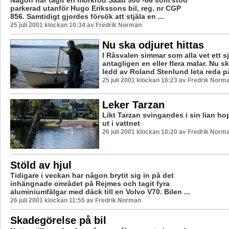
parkerad utanför Hugo Erikssons bil, reg. nr CGP
856. Samtidigt gjordes försök att stjäla en ...
25 juli 2001 klockan 10:34 av Fredrik Norman
Nu ska odjuret hittas
I Råsvalen simmar som alla vet ett s
antagligen en eller flera malar. Nu s
ledd av Roland Stenlund leta reda på
25 juli 2001 klockan 16:23 av Fredrik Norm
Leker Tarzan
Likt Tarzan svingandes i sin lian 
ut i vattnet
26 juli 2001 klockan 10:20 av Fredrik Norm
Stöld av hjul
Tidigare i veckan har någon brytit sig in på det
inhängnade området på Rejmes och tagit fyra
aluminiumfälgar med däck till en Volvo V70. Bilen ...
26 juli 2001 klockan 11:55 av Fredrik Norman
Skadegörelse på bil