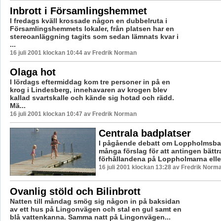
Inbrott i Församlingshemmet
I fredags kväll krossade någon en dubbelruta i
Församlingshemmets lokaler, från platsen har en
stereoanläggning tagits som sedan lämnats kvar i
...
16 juli 2001 klockan 10:44 av Fredrik Norman
Olaga hot
I lördags eftermiddag kom tre personer in på en
krog i Lindesberg, innehavaren av krogen blev
kallad svartskalle och kände sig hotad och rädd.
Mä...
16 juli 2001 klockan 10:47 av Fredrik Norman
Centrala badplatser
I pågående debatt om Loppholmsbad
många förslag för att antingen bättr
förhållandena på Loppholmarna eller a
16 juli 2001 klockan 13:28 av Fredrik Norm
Ovanlig stöld och Bilinbrott
Natten till måndag smög sig någon in på baksidan
av ett hus på Lingonvägen och stal en gul samt en
blå vattenkanna. Samma natt på Lingonvägen...