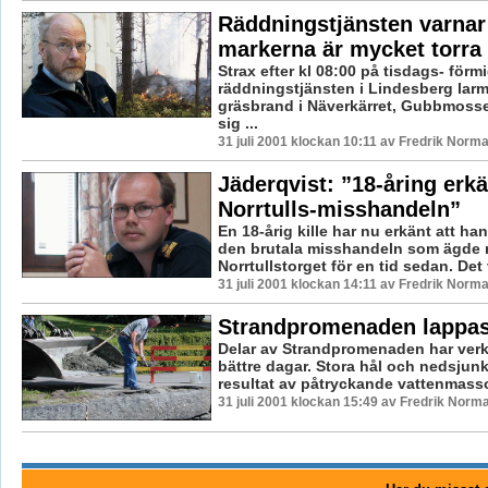
Räddningstjänsten varnar
markerna är mycket torra
Strax efter kl 08:00 på tisdags- förm
räddningstjänsten i Lindesberg lar
gräsbrand i Näverkärret, Gubbmoss
sig ...
31 juli 2001 klockan 10:11 av Fredrik Norm
Jäderqvist: ”18-åring erk
Norrtulls-misshandeln”
En 18-årig kille har nu erkänt att han 
den brutala misshandeln som ägde 
Norrtullstorget för en tid sedan. Det v
31 juli 2001 klockan 14:11 av Fredrik Norm
Strandpromenaden lappas
Delar av Strandpromenaden har verk
bättre dagar. Stora hål och nedsjunke
resultat av påtryckande vattenmasso
31 juli 2001 klockan 15:49 av Fredrik Norm