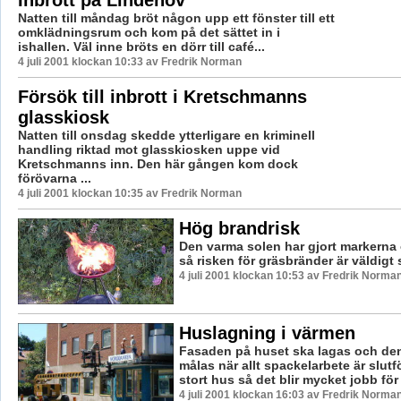
Natten till måndag bröt någon upp ett fönster till ett
omklädningsrum och kom på det sättet in i
ishallen. Väl inne bröts en dörr till café...
4 juli 2001 klockan 10:33 av Fredrik Norman
Försök till inbrott i Kretschmanns
glasskiosk
Natten till onsdag skedde ytterligare en kriminell
handling riktad mot glasskiosken uppe vid
Kretschmanns inn. Den här gången kom dock
förövarna ...
4 juli 2001 klockan 10:35 av Fredrik Norman
Hög brandrisk
Den varma solen har gjort markerna o
så risken för gräsbränder är väldigt 
4 juli 2001 klockan 10:53 av Fredrik Norma
Huslagning i värmen
Fasaden på huset ska lagas och de
målas när allt spackelarbete är slutfö
stort hus så det blir mycket jobb för .
4 juli 2001 klockan 16:03 av Fredrik Norma