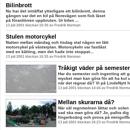
Bilinbrott
Nu har det inträffat ytterligare ett bilinbrott, denna
gången var det en bil på Norevägen som fick låset
på förardörren uppbruten. Ur bilen ...
13 juli 2001 klockan 10:30 av Fredrik Norman
Stulen motorcykel
Natten mellan måndag och tisdag stal någon en lätt
motorcykel på västerplan. Motorcykeln var fastlåst
med en kätting, men det hade inte stoppat...
13 juli 2001 klockan 10:35 av Fredrik Norman
Tråkigt väder på semeste
Har du semester och ingenting att g
mycket man kan göra för att ha kul u
när det regnar då? Vi på LindeNytt ha
13 juli 2001 klockan 14:44 av Fredrik Norm
Mellan skurarna då?
När väl regnmolnen lättar och solen t
vad ska man göra då? Jo, pallra dig u
fingerboäng och prova på minigolfb
13 juli 2001 klockan 16:23 av Fredrik Norm