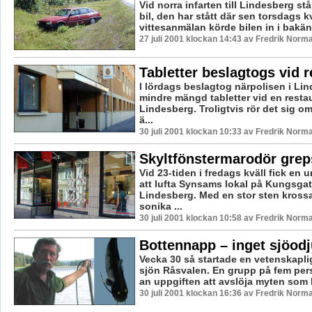
Vid norra infarten till Lindesberg st
bil, den har stått där sen torsdags kv
vittesanmälan körde bilen in i bakän
27 juli 2001 klockan 14:43 av Fredrik Norm
Tabletter beslagtogs vid 
I lördags beslagtog närpolisen i Li
mindre mängd tabletter vid en resta
Lindesberg. Troligtvis rör det sig o
ä...
30 juli 2001 klockan 10:33 av Fredrik Norm
Skyltfönstermarodör grep
Vid 23-tiden i fredags kväll fick en 
att lufta Synsams lokal på Kungsgat
Lindesberg. Med en stor sten kross
sonika ...
30 juli 2001 klockan 10:58 av Fredrik Norm
Bottennapp – inget sjöodju
Vecka 30 så startade en vetenskapli
sjön Råsvalen. En grupp på fem per
an uppgiften att avslöja myten som lu
30 juli 2001 klockan 16:36 av Fredrik Norm