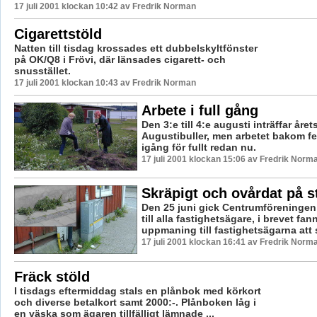
17 juli 2001 klockan 10:42 av Fredrik Norman
Cigarettstöld
Natten till tisdag krossades ett dubbelskyltfönster
på OK/Q8 i Frövi, där länsades cigarett- och
snusstället.
17 juli 2001 klockan 10:43 av Fredrik Norman
Arbete i full gång
Den 3:e till 4:e augusti inträffar åre
Augustibuller, men arbetet bakom fe
igång för fullt redan nu.
17 juli 2001 klockan 15:06 av Fredrik Norm
Skräpigt och ovårdat på s
Den 25 juni gick Centrumföreningen 
till alla fastighetsägare, i brevet fan
uppmaning till fastighetsägarna att se 
17 juli 2001 klockan 16:41 av Fredrik Norm
Fräck stöld
I tisdags eftermiddag stals en plånbok med körkort
och diverse betalkort samt 2000:-. Plånboken låg i
en väska som ägaren tillfälligt lämnade ...