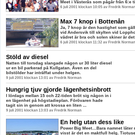
Meet i Västerås som pågår från 6:e till 
6 juli 2001 klockan 10:05 av Fredrik Norma
Max 7 knop i Bottenån
Ja, 7 knop är den hastighet som gäll
vid Andersvik till skylten vid Lopph
vädret är bra och solen skiner är det
6 juli 2001 klockan 11:32 av Fredrik Norma
Stöld av diesel
Natten till torsdag slangade någon ur 30 liter diesel
ur en bil parkerad på Kullgatan. Även en del
bilstölder har inträffat under helgen.
9 juli 2001 klockan 13:01 av Fredrik Norman
Hungrig tjuv gjorde lägenhetsinbrott
I lördags mellan 15 och 22-tiden bröt sig någon in i
en lägenhet på högstadieplan. Förövaren hade
tagit sin in genom att krossa en liten ...
9 juli 2001 klockan 13:03 av Fredrik Norman
En helg utan dess like
Power Big Meet…Bara namnet låter 
visst är det en maktfull helg. Tiotus