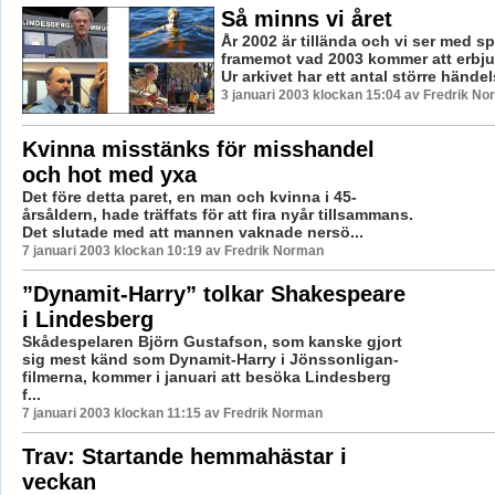
Så minns vi året
År 2002 är tillända och vi ser med s
framemot vad 2003 kommer att erbju
Ur arkivet har ett antal större händel
3 januari 2003 klockan 15:04 av Fredrik N
Kvinna misstänks för misshandel
och hot med yxa
Det före detta paret, en man och kvinna i 45-
årsåldern, hade träffats för att fira nyår tillsammans.
Det slutade med att mannen vaknade nersö...
7 januari 2003 klockan 10:19 av Fredrik Norman
”Dynamit-Harry” tolkar Shakespeare
i Lindesberg
Skådespelaren Björn Gustafson, som kanske gjort
sig mest känd som Dynamit-Harry i Jönssonligan-
filmerna, kommer i januari att besöka Lindesberg
f...
7 januari 2003 klockan 11:15 av Fredrik Norman
Trav: Startande hemmahästar i
veckan