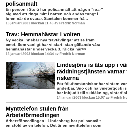
polisanmält
En person i Storå har polisanmält att någon ”roar”
sig med att ringa mitt i natten och andas tungt i
luren när de svarar. Samtalen kommer frå...
13 januari 2003 klockan 11:43 av Fredrik Norman
Trav: Hemmahästar i volten
Ny vecka innebär nya travtävlingar att se fram
emot. Som vanligt har vi startlistan gällande våra
hemmahästar under vecka 3. Klicka här>>
13 januari 2003 klockan 14:34 av Fredrik Norman
Lindesjöns is äts upp i v
räddningstjänsten varnar 
riskerna
För friluftsmänniskor har vintern vari
underbar. Snö och halvmetertjock i
har inbjudit till skidåkning, vinterfisk
14 januari 2003 klockan 15:07 av Fredrik 
Mynttelefon stulen från
Arbetsförmedlingen
Arbetsförmedlingen i Lindesberg har polisanmält
en stöld av en telefon. Det är en mynttelefon som