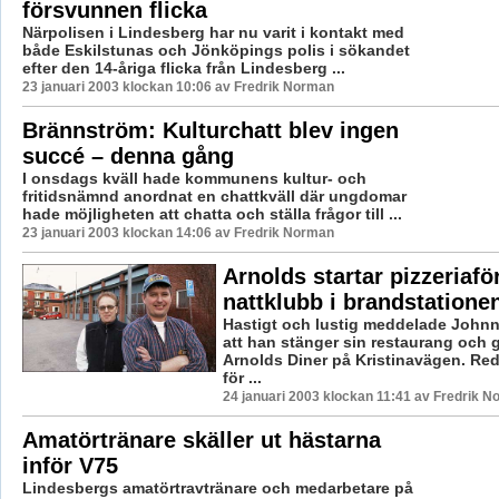
försvunnen flicka
Närpolisen i Lindesberg har nu varit i kontakt med
både Eskilstunas och Jönköpings polis i sökandet
efter den 14-åriga flicka från Lindesberg ...
23 januari 2003 klockan 10:06 av Fredrik Norman
Brännström: Kulturchatt blev ingen
succé – denna gång
I onsdags kväll hade kommunens kultur- och
fritidsnämnd anordnat en chattkväll där ungdomar
hade möjligheten att chatta och ställa frågor till ...
23 januari 2003 klockan 14:06 av Fredrik Norman
Arnolds startar pizzeriaf
nattklubb i brandstatione
Hastigt och lustig meddelade John
att han stänger sin restaurang och g
Arnolds Diner på Kristinavägen. Re
för ...
24 januari 2003 klockan 11:41 av Fredrik 
Amatörtränare skäller ut hästarna
inför V75
Lindesbergs amatörtravtränare och medarbetare på