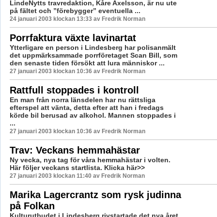
LindeNytts travredaktion, Kåre Axelsson, är nu ute
på fältet och ”förebygger” eventuella ...
24 januari 2003 klockan 13:33 av Fredrik Norman
Porrfaktura växte lavinartat
Ytterligare en person i Lindesberg har polisanmält
det uppmärksammade porrföretaget Scan Bill, som
den senaste tiden försökt att lura människor ...
27 januari 2003 klockan 10:36 av Fredrik Norman
Rattfull stoppades i kontroll
En man från norra länsdelen har nu rättsliga
efterspel att vänta, detta efter att han i fredags
körde bil berusad av alkohol. Mannen stoppades i
...
27 januari 2003 klockan 10:36 av Fredrik Norman
Trav: Veckans hemmahästar
Ny vecka, nya tag för våra hemmahästar i volten.
Här följer veckans startlista. Klicka här>>
27 januari 2003 klockan 11:40 av Fredrik Norman
Marika Lagercrantz som rysk judinna
på Folkan
Kulturutbudet i Lindesberg rivstartade det nya året