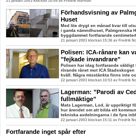
21 januari 2003 klockan 10:09 av Fredrik Norman
Förhandsvisning av Palm
Huset
Med lite drygt en månad kvar till utsat
i gamla nämndhuset, Palmgrenska Hu
byggdammet fortfarande centimetertj
21 januari 2003 klockan 15:36 av Fredrik 
Polisen: ICA-rånare kan v
”fejkade invandrare”
Polisen har idag fortfarande väldigt 
rörande rånet mot ICA Stadsskogen
kväll. Några misstänkta finns inte oc
22 januari 2003 klockan 10:53 av Fredrik 
Lagerman: ”Parodi av Ced
fullmäktige”
Mats Lagerman, Lod, är uppriktigt 
hur ärendet om att bilda ett kommu
tekniska avdelningarna i de fyra inb
22 januari 2003 klockan 15:11 av Fredrik 
Fortfarande inget spår efter