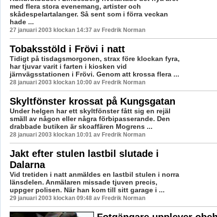
med flera stora evenemang, artister och
skådespelartalanger. Så sent som i förra veckan
hade ...
27 januari 2003 klockan 14:37 av Fredrik Norman
Tobaksstöld i Frövi i natt
Tidigt på tisdagsmorgonen, strax före klockan fyra,
har tjuvar varit i farten i kiosken vid
järnvägsstationen i Frövi. Genom att krossa flera ...
28 januari 2003 klockan 10:00 av Fredrik Norman
Skyltfönster krossat på Kungsgatan
Under helgen har ett skyltfönster fått sig en rejäl
smäll av någon eller några förbipasserande. Den
drabbade butiken är skoaffären Mogrens ...
28 januari 2003 klockan 10:01 av Fredrik Norman
Jakt efter stulen lastbil slutade i
Dalarna
Vid tretiden i natt anmäldes en lastbil stulen i norra
länsdelen. Anmälaren missade tjuven precis,
uppger polisen. När han kom till sitt garage i ...
29 januari 2003 klockan 09:48 av Fredrik Norman
Fotgängare upplever obeh