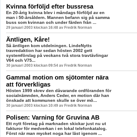
Kvinna förföljd efter bussresa
En 20-årig kvinna blev i måndags förföljd av en
man i 50-årsåldern. Mannen befann sig på samma
buss som kvinnan och under färden från ...
29 januari 2003 klockan 16:48 av Fredrik Norman
Äntligen, Kåre!
Så äntligen kom utdelningen. LindeNytts
travredaktion har sedan hösten 2002 gett
systemförslag på veckans två stora travtävlingar
V64 och V75...
30 januari 2003 klockan 09:54 av Fredrik Norman
Gammal motion om sjötomter nära
att förverkligas
Hösten 1999 skrev den dåvarande ordföranden för
socialnämnden, Anders Ceder, en motion där han
önskade att kommunen skulle se över mö...
30 januari 2003 klockan 10:49 av Fredrik Norman
Polisen: Varning för Gruvina AB
Ett nytt företag på marknaden skickar just nu ut
fakturor för medverkan i en lokal telefonkatalog.
Först när man mycket noga har läst igenom ...