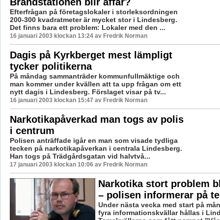
Brandstationen blir affär?
Efterfrågan på företagslokaler i storleksordningen
200-300 kvadratmeter är mycket stor i Lindesberg.
Det finns bara ett problem: Lokaler med den ...
16 januari 2003 klockan 13:24 av Fredrik Norman
Dagis på Kyrkberget mest lämpligt
tycker politikerna
På måndag sammanträder kommunfullmäktige och
man kommer under kvällen att ta upp frågan om ett
nytt dagis i Lindesberg. Förslaget visar på tv...
16 januari 2003 klockan 15:47 av Fredrik Norman
Narkotikapåverkad man togs av polis
i centrum
Polisen anträffade igår en man som visade tydliga
tecken på narkotikapåverkan i centrala Lindesberg.
Han togs på Trädgårdsgatan vid halvtvå...
17 januari 2003 klockan 10:06 av Fredrik Norman
Narkotika stort problem 
– polisen informerar på t
Under nästa vecka med start på m
fyra informationskvällar hållas i Li