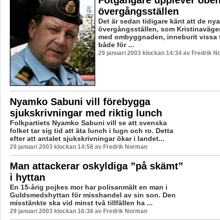
övergångsställen
Det är sedan tidigare känt att de nya
övergångsställen, som Kristinavägen
med ombyggnaden, inneburit vissa 
både för ...
29 januari 2003 klockan 14:34 av Fredrik 
Nyamko Sabuni vill förebygga
sjukskrivningar med riktig lunch
Folkpartiets Nyamko Sabuni vill se att svenska
folket tar sig tid att äta lunch i lugn och ro. Detta
efter att antalet sjukskrivningar ökar i landet...
29 januari 2003 klockan 14:58 av Fredrik Norman
Man attackerar oskyldiga ”på skämt”
i hyttan
En 15-årig pojkes mor har polisanmält en man i
Guldsmedshyttan för misshandel av sin son. Den
misstänkte ska vid minst två tillfällen ha ...
29 januari 2003 klockan 16:38 av Fredrik Norman