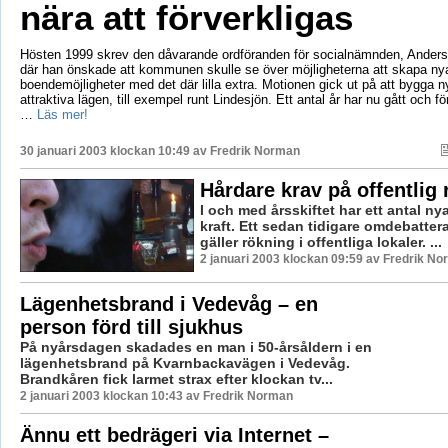
nära att förverkligas
Hösten 1999 skrev den dåvarande ordföranden för socialnämnden, Anders
där han önskade att kommunen skulle se över möjligheterna att skapa ny
boendemöjligheter med det där lilla extra. Motionen gick ut på att bygga n
attraktiva lägen, till exempel runt Lindesjön. Ett antal år har nu gått och f
…
Läs mer!
30 januari 2003 klockan 10:49 av
Fredrik Norman
Hårdare krav på offentlig
I och med årsskiftet har ett antal nya 
kraft. Ett sedan tidigare omdebattera
gäller rökning i offentliga lokaler. ...
2 januari 2003 klockan 09:59 av Fredrik N
Lägenhetsbrand i Vedevåg – en
person förd till sjukhus
På nyårsdagen skadades en man i 50-årsåldern i en
lägenhetsbrand på Kvarnbackavägen i Vedevåg.
Brandkåren fick larmet strax efter klockan tv...
2 januari 2003 klockan 10:43 av Fredrik Norman
Ännu ett bedrägeri via Internet –