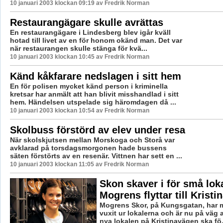
10 januari 2003 klockan 09:19 av Fredrik Norman
Restaurangägare skulle avrättas
En restaurangägare i Lindesberg blev igår kväll
hotad till livet av en för honom okänd man. Det var
när restaurangen skulle stänga för kvä...
10 januari 2003 klockan 10:45 av Fredrik Norman
Känd kåkfarare nedslagen i sitt hem
En för polisen mycket känd person i kriminella
kretsar har anmält att han blivit misshandlad i sitt
hem. Händelsen utspelade sig häromdagen då ...
10 januari 2003 klockan 10:54 av Fredrik Norman
Skolbuss förstörd av elev under resa
När skolskjutsen mellan Morskoga och Storå var
avklarad på torsdagsmorgonen hade bussens
säten förstörts av en resenär. Vittnen har sett en ...
10 januari 2003 klockan 11:05 av Fredrik Norman
Skon skaver i för små loka
Mogrens flyttar till Krist
Mogrens Skor, på Kungsgatan, har m
vuxit ur lokalerna och är nu på väg a
nya lokalen på Kristinavägen ska fö.