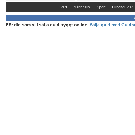
Start
Näringsliv
Sport
Lunchguiden
Ex
För dig som vill sälja guld tryggt online:
Sälja guld med Guldb