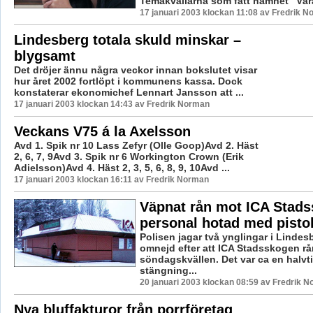
Temakvällarna som fått namnet ”Våra
17 januari 2003 klockan 11:08 av Fredrik 
Lindesberg totala skuld minskar –
blygsamt
Det dröjer ännu några veckor innan bokslutet visar
hur året 2002 fortlöpt i kommunens kassa. Dock
konstaterar ekonomichef Lennart Jansson att ...
17 januari 2003 klockan 14:43 av Fredrik Norman
Veckans V75 á la Axelsson
Avd 1. Spik nr 10 Lass Zefyr (Olle Goop)Avd 2. Häst
2, 6, 7, 9Avd 3. Spik nr 6 Workington Crown (Erik
Adielsson)Avd 4. Häst 2, 3, 5, 6, 8, 9, 10Avd ...
17 januari 2003 klockan 16:11 av Fredrik Norman
Väpnat rån mot ICA Stads
personal hotad med pisto
Polisen jagar två ynglingar i Linde
omnejd efter att ICA Stadsskogen rå
söndagskvällen. Det var ca en halv
stängning...
20 januari 2003 klockan 08:59 av Fredrik 
Nya bluffakturor från porrföretag