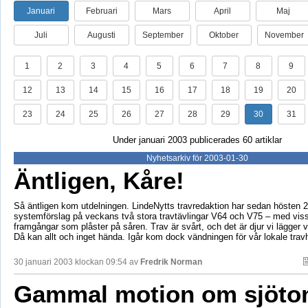
Januari
Februari
Mars
April
Maj
Juli
Augusti
September
Oktober
November
1
2
3
4
5
6
7
8
9
12
13
14
15
16
17
18
19
20
23
24
25
26
27
28
29
30
31
Under januari 2003 publicerades 60 artiklar
Nyhetsarkiv för 2003-01-30
Äntligen, Kåre!
Så äntligen kom utdelningen. LindeNytts travredaktion har sedan hösten 2
systemförslag på veckans två stora travtävlingar V64 och V75 – med vis
framgångar som plåster på såren. Trav är svårt, och det är djur vi lägger vår
Då kan allt och inget hända. Igår kom dock vändningen för vår lokale tra
30 januari 2003 klockan 09:54 av
Fredrik Norman
Gammal motion om sjöto