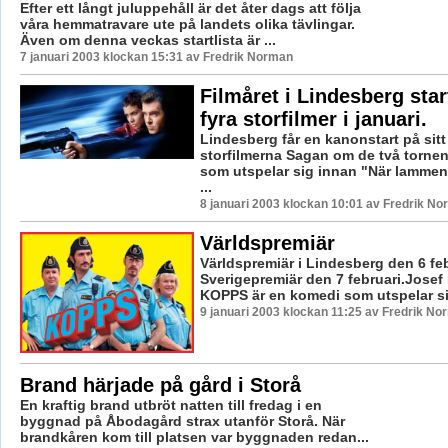
Efter ett långt juluppehåll är det åter dags att följa
våra hemmatravare ute på landets olika tävlingar.
Även om denna veckas startlista är ...
7 januari 2003 klockan 15:31 av Fredrik Norman
Filmåret i Lindesberg sta
fyra storfilmer i januari.
Lindesberg får en kanonstart på sitt
storfilmerna Sagan om de två torne
som utspelar sig innan "När lammen 
...
8 januari 2003 klockan 10:01 av Fredrik N
Världspremiär
Världspremiär i Lindesberg den 6 feb
Sverigepremiär den 7 februari.Josef 
KOPPS är en komedi som utspelar sig 
9 januari 2003 klockan 11:25 av Fredrik N
Brand härjade på gård i Storå
En kraftig brand utbröt natten till fredag i en
byggnad på Åbodagård strax utanför Storå. När
brandkåren kom till platsen var byggnaden redan...