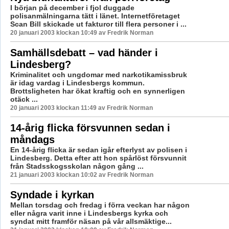
I början på december i fjol duggade
polisanmälningarna tätt i länet. Internetföretaget
Scan Bill skickade ut fakturor till flera personer i ...
20 januari 2003 klockan 10:49 av Fredrik Norman
Samhällsdebatt – vad händer i
Lindesberg?
Kriminalitet och ungdomar med narkotikamissbruk
är idag vardag i Lindesbergs kommun.
Brottsligheten har ökat kraftig och en synnerligen
otäck ...
20 januari 2003 klockan 11:49 av Fredrik Norman
14-årig flicka försvunnen sedan i
måndags
En 14-årig flicka är sedan igår efterlyst av polisen i
Lindesberg. Detta efter att hon spårlöst försvunnit
från Stadsskogsskolan någon gång ...
21 januari 2003 klockan 10:02 av Fredrik Norman
Syndade i kyrkan
Mellan torsdag och fredag i förra veckan har någon
eller några varit inne i Lindesbergs kyrka och
syndat mitt framför näsan på vår allsmäktige...