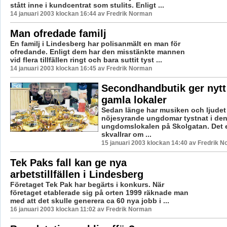
stått inne i kundcentrat som stulits. Enligt ...
14 januari 2003 klockan 16:44 av Fredrik Norman
Man ofredade familj
En familj i Lindesberg har polisanmält en man för
ofredande. Enligt dem har den misstänkte mannen
vid flera tillfällen ringt och bara suttit tyst ...
14 januari 2003 klockan 16:45 av Fredrik Norman
Secondhandbutik ger nytt l
gamla lokaler
Sedan länge har musiken och ljudet
nöjesyrande ungdomar tystnat i den 
ungdomslokalen på Skolgatan. Det 
skvallrar om ...
15 januari 2003 klockan 14:40 av Fredrik 
Tek Paks fall kan ge nya
arbetstillfällen i Lindesberg
Företaget Tek Pak har begärts i konkurs. När
företaget etablerade sig på orten 1999 räknade man
med att det skulle generera ca 60 nya jobb i ...
16 januari 2003 klockan 11:02 av Fredrik Norman