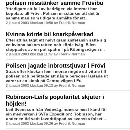
polisen misstänker samme Frövibo
Ytterligare ett fall av bedrägeri via Internet har
kopplats till Frövi. Polisen misstänker att det är
samme man som tidigare anmälts för ett ...
2 januari 2003 klockan 10:58 av Fredrik Norman
Kvinna körde bil knarkpåverkad
Efter att ha tagit ett halvt gram amfetamin satte sig
en kvinna bakom ratten och körde iväg. Bilen
stoppades av en polispatrull på Köpingsvägen i...
2 januari 2003 klockan 11:47 av Fredrik Norman
Polisen jagade inbrottstjuvar i Frövi
Strax efter klockan fem i morse ringde ett vittne till
polisen och berättade att några personer lastade ut
varor ur en kiosk på Centralvägen i Fr...
3 januari 2003 klockan 09:13 av Fredrik Norman
Robinson-Leifs popularitet skjuter i
höjden!
Leif Svensson från Vedevåg, numera mest känd för
sin medverkan i SVTs Expedition: Robinson, har
under en tid varit favorittippad av svenska folket...
3 januari 2003 klockan 09:36 av Fredrik Norman