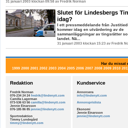
31 januari 2003 klockan 09:58 av Fredrik Norman
Slutet för Lindesbergs Tin
idag?
I ett pressmeddelande från Justitie
kommer idag en utvärdering av de
sammanläggningar av tingsrätter so
landet. Nä...
31 januari 2003 klockan 15:23 av Fredrik 
Har du missat e
1999
2000
2001
2002
2003
2004
2005
2006
2007
2008
2009
2010
201
Redaktion
Kundservice
Fredrik Norman
Annonsera
076-234 24 24
fredrik@lindenytt.com
info@lindenytt.com
Camilla Lagerman
073-536 63 56
camilla@lindenytt.com
Annonsprislista
Jennie Einarsson
076-185 86 85
jennie@lindenytt.com
Ekonomi
Jennie Einarsson
Sportredaktion
jennie@lindenytt.com
Timmy Lundegård
timmy@lindenytt.com