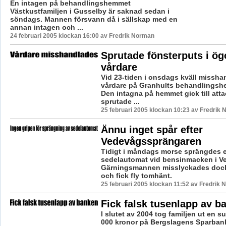
En intagen på behandlingshemmet
Västkustfamiljen i Gusselby är saknad sedan i
söndags. Mannen försvann då i sällskap med en
annan intagen och ...
24 februari 2005 klockan 16:00 av Fredrik Norman
Sprutade fönsterputs i ö
vårdare
Vid 23-tiden i onsdags kväll missha
vårdare på Granhults behandlingsh
Den intagna på hemmet gick till att
sprutade ...
25 februari 2005 klockan 10:23 av Fredrik
Ännu inget spår efter
Vedevågssprängaren
Tidigt i måndags morse sprängdes 
sedelautomat vid bensinmacken i V
Gärningsmannen misslyckades doc
och fick fly tomhänt.
25 februari 2005 klockan 11:52 av Fredrik
Fick falsk tusenlapp av b
I slutet av 2004 tog familjen ut en 
000 kronor på Bergslagens Sparbank