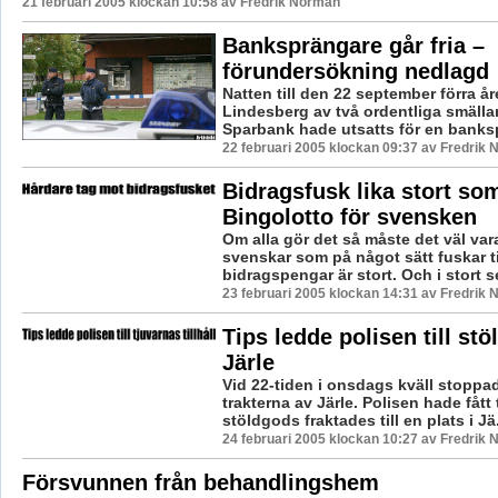
21 februari 2005 klockan 10:58 av Fredrik Norman
Banksprängare går fria –
förundersökning nedlagd
Natten till den 22 september förra å
Lindesberg av två ordentliga smälla
Sparbank hade utsatts för en banksp
22 februari 2005 klockan 09:37 av Fredrik
Bidragsfusk lika stort so
Bingolotto för svensken
Om alla gör det så måste det väl va
svenskar som på något sätt fuskar ti
bidragspengar är stort. Och i stort set
23 februari 2005 klockan 14:31 av Fredrik
Tips ledde polisen till stö
Järle
Vid 22-tiden i onsdags kväll stoppad
trakterna av Järle. Polisen hade fått 
stöldgods fraktades till en plats i Jä.
24 februari 2005 klockan 10:27 av Fredrik
Försvunnen från behandlingshem