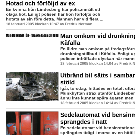
Hotad och förföljd av ex
En kvinna från Lindesberg har polisanmält ett
olaga hot. Enligt polisen har hon förföljts och
hotats av sin före detta. Mannen har vid flera ...
18 februari 2005 klockan 10:47 av Fredrik Norman
Man omkom vid drunknings
Kåfalla
En äldre man omkom på fredagsförm
drunkningstillbud i Kåfalla. Enligt u
polisen inträffade olyckan när manne
18 februari 2005 klockan 14:04 av Fredrik
Utbränd bil sätts i samb
stöld
Igår, torsdag, hittades en totalt utbrä
Munkhyttan strax utanför Lindesber
ännu inte kunnat spåra ägaren men ha
18 februari 2005 klockan 14:14 av Fredrik
Sedelautomat vid bensin
sprängdes i natt
En sedelautomat vid bensinstatione
sprängdes tidigt i morse av en hittil