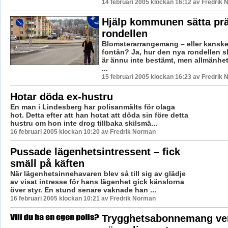
14 februari 2005 klockan 16:12 av Fredrik
Hjälp kommunen sätta prä
rondellen
Blomsterarrangemang – eller kanske
fontän? Ja, hur den nya rondellen 
är ännu inte bestämt, men allmänhe
...
15 februari 2005 klockan 16:23 av Fredrik
Hotar döda ex-hustru
En man i Lindesberg har polisanmälts för olaga
hot. Detta efter att han hotat att döda sin före detta
hustru om hon inte drog tillbaka skilsmä...
16 februari 2005 klockan 10:20 av Fredrik Norman
Pussade lägenhetsintressent – fick
smäll på käften
När lägenhetsinnehavaren blev så till sig av glädje
av visat intresse för hans lägenhet gick känslorna
över styr. En stund senare vaknade han ...
16 februari 2005 klockan 10:21 av Fredrik Norman
Trygghetsabonnemang ver