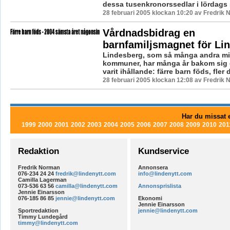
dessa tusenkronorssedlar i lördags s
28 februari 2005 klockan 10:20 av Fredrik
Vårdnadsbidrag en
barnfamiljsmagnet för Li
Lindesberg, som så många andra m
kommuner, har många år bakom sig 
varit ihållande: färre barn föds, fler d
28 februari 2005 klockan 12:08 av Fredrik
Har du missat e
1999
2000
2001
2002
2003
2004
2005
2006
2007
2008
2009
2010
201
Redaktion
Kundservice
Fredrik Norman
Annonsera
076-234 24 24
fredrik@lindenytt.com
info@lindenytt.com
Camilla Lagerman
073-536 63 56
camilla@lindenytt.com
Annonsprislista
Jennie Einarsson
076-185 86 85
jennie@lindenytt.com
Ekonomi
Jennie Einarsson
Sportredaktion
jennie@lindenytt.com
Timmy Lundegård
timmy@lindenytt.com