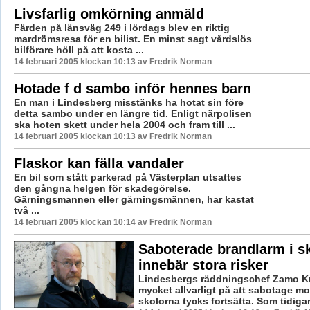
Livsfarlig omkörning anmäld
Färden på länsväg 249 i lördags blev en riktig
mardrömsresa för en bilist. En minst sagt vårdslös
bilförare höll på att kosta ...
14 februari 2005 klockan 10:13 av Fredrik Norman
Hotade f d sambo inför hennes barn
En man i Lindesberg misstänks ha hotat sin före
detta sambo under en längre tid. Enligt närpolisen
ska hoten skett under hela 2004 och fram till ...
14 februari 2005 klockan 10:13 av Fredrik Norman
Flaskor kan fälla vandaler
En bil som stått parkerad på Västerplan utsattes
den gångna helgen för skadegörelse.
Gärningsmannen eller gärningsmännen, har kastat
två ...
14 februari 2005 klockan 10:14 av Fredrik Norman
Saboterade brandlarm i s
innebär stora risker
Lindesbergs räddningschef Zamo Kr
mycket allvarligt på att sabotage mo
skolorna tycks fortsätta. Som tidigare