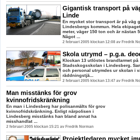
Gigantisk transport på vä
Linde
En mycket stor transport är på väg
Lindesbergs kommun. Hela ekipaget
meter, väger 150 ton och är nästan 5
Något ...
2 februari 2005 klockan 12:08 av Fredrik 
Skola utrymd – p.g.a. de
Klockan 13 utlöstes brandlarmet på
Stadsskogsskolan i Lindesberg. Sam
och personal utrymdes ur skolan i v
räddningstjä...
2 februari 2005 klockan 13:47 av Fredrik 
Man misstänks för grov
kvinnofridskränkning
En man i Lindesberg har polisanmälts för grov
kvinnofridskränkning. Enligt närpolisen i
Lindesberg misstänks han bland annat ha
misshandlat ...
2 februari 2005 klockan 15:21 av Fredrik Norman
Projektledaren mycket i