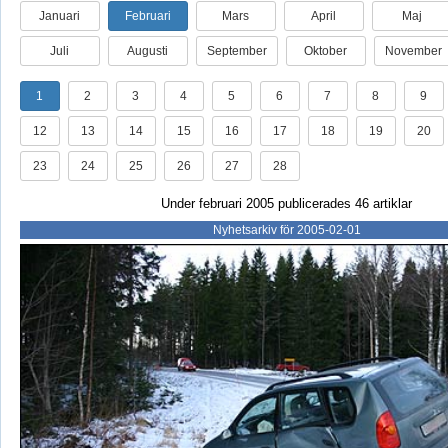
Januari
Februari
Mars
April
Maj
Juli
Augusti
September
Oktober
November
1
2
3
4
5
6
7
8
9
12
13
14
15
16
17
18
19
20
23
24
25
26
27
28
Under februari 2005 publicerades 46 artiklar
Nyhetsarkiv för 2005-02-01