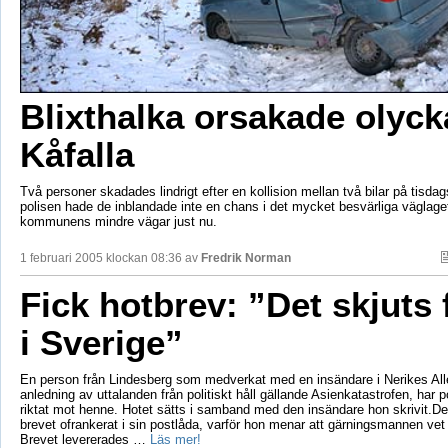
Blixthalka orsakade olyck
Kåfalla
Två personer skadades lindrigt efter en kollision mellan två bilar på tisda
polisen hade de inblandade inte en chans i det mycket besvärliga väglage
kommunens mindre vägar just nu.
1 februari 2005 klockan 08:36 av
Fredrik Norman
Fick hotbrev: ”Det skjuts f
i Sverige”
En person från Lindesberg som medverkat med en insändare i Nerikes Al
anledning av uttalanden från politiskt håll gällande Asienkatastrofen, har p
riktat mot henne. Hotet sätts i samband med den insändare hon skrivit.De
brevet ofrankerat i sin postlåda, varför hon menar att gärningsmannen vet 
Brevet levererades …
Läs mer!