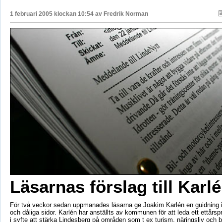
1 februari 2005 klockan 10:54 av
Fredrik Norman
Läsarnas förslag till Karl
För två veckor sedan uppmanades läsarna ge Joakim Karlén en guidning i
och dåliga sidor. Karlén har anställts av kommunen för att leda ett ettårsp
i syfte att stärka Lindesberg på områden som t ex turism, näringsliv och