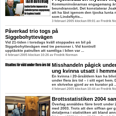
Kommuninvånarnas engagemang är
beundransvärt. Det konstaterar Joak
att ha läst igenom den tjocka lunta 
som LindeNytts...
3 februari 2005 klockan 09:01 av Fredrik 
Påverkad trio togs på
Siggebohyttevägen
Vid 21-tiden i torsdags kväll stoppades en bil på
Siggebohyttevägen med tre personer i. Vid kontroll
upptäckte patrullen att samtliga i bilen var ...
4 februari 2005 klockan 10:26 av Fredrik Norman
Misshandeln pågick under 
ung kvinna utsatt i hemm
En kvinna i 20-årsåldern kan ha bli
under flera års tid – i sitt eget hem. 
en skrivelse gjord av en kurator på ..
4 februari 2005 klockan 10:44 av Fredrik 
Brottsstatistiken 2004 s
Överlag anmäldes färre brott under 
med 2003. Trots att den siffran ger 
detaljerna i statistiken att bland anna