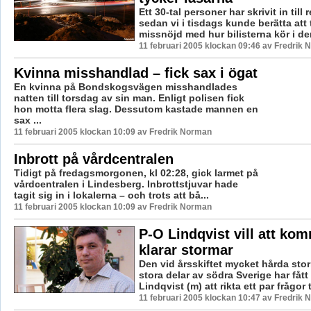
Ett 30-tal personer har skrivit in till
sedan vi i tisdags kunde berätta att 
missnöjd med hur bilisterna kör i den
11 februari 2005 klockan 09:46 av Fredrik
Kvinna misshandlad – fick sax i ögat
En kvinna på Bondskogsvägen misshandlades
natten till torsdag av sin man. Enligt polisen fick
hon motta flera slag. Dessutom kastade mannen en
sax ...
11 februari 2005 klockan 10:09 av Fredrik Norman
Inbrott på vårdcentralen
Tidigt på fredagsmorgonen, kl 02:28, gick larmet på
vårdcentralen i Lindesberg. Inbrottstjuvar hade
tagit sig in i lokalerna – och trots att bå...
11 februari 2005 klockan 10:09 av Fredrik Norman
P-O Lindqvist vill att k
klarar stormar
Den vid årsskiftet mycket hårda st
stora delar av södra Sverige har fått
Lindqvist (m) att rikta ett par frågor til
11 februari 2005 klockan 10:47 av Fredrik