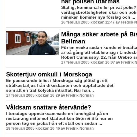
när polisen utarmas
Statlig, kommunal eller privat polis? 
vardagsbrottsligheten ökar och poli
minskar, kommer nya förslag och ...
16 februari 2005 klockan 11:47 av Fredrik
Många söker arbete på Bi
Bellman
För en vecka sedan kunde vi berätta
är på gång att etablera sig i Lindesb
Robert Cumussoy, 22, från Örebro som
17 februari 2005 klockan 10:07 av Fredrik
Skotertjuv omkull i Morskoga
En passerande bilist i Morskoga såg plötsligt ett
strålkastarljus från dikeskanten och uppfattade det
som att en trafikolycka inträffat. När han...
17 februari 2005 klockan 16:29 av Fredrik Norman
Våldsam snattare återvände?
I torsdags uppmärksammade en lunchgäst på en
restaurang mittemot klädbutiken Grön & Blå hur en
person tog en jacka från ett ställ och sedan ...
18 februari 2005 klockan 10:46 av Fredrik Norman