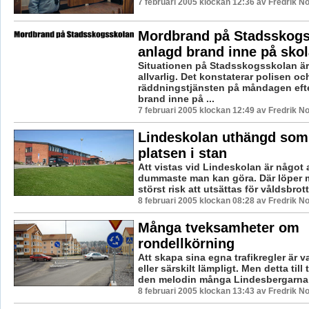
7 februari 2005 klockan 12:36 av Fredrik 
Mordbrand på Stadsskogs
anlagd brand inne på sko
Situationen på Stadsskogsskolan ä
allvarlig. Det konstaterar polisen oc
räddningstjänsten på måndagen eft
brand inne på ...
7 februari 2005 klockan 12:49 av Fredrik 
Lindeskolan uthängd som 
platsen i stan
Att vistas vid Lindeskolan är något 
dummaste man kan göra. Där löper 
störst risk att utsättas för våldsbrott.
8 februari 2005 klockan 08:28 av Fredrik 
Många tveksamheter om
rondellkörning
Att skapa sina egna trafikregler är va
eller särskilt lämpligt. Men detta till 
den melodin många Lindesbergarna 
8 februari 2005 klockan 13:43 av Fredrik 