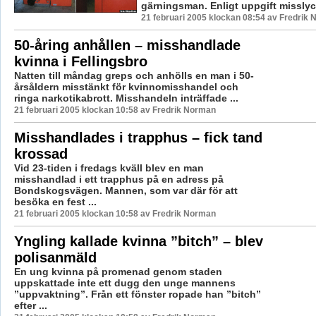
gärningsman. Enligt uppgift misslyc
21 februari 2005 klockan 08:54 av Fredrik
50-åring anhållen – misshandlade
kvinna i Fellingsbro
Natten till måndag greps och anhölls en man i 50-
årsåldern misstänkt för kvinnomisshandel och
ringa narkotikabrott. Misshandeln inträffade ...
21 februari 2005 klockan 10:58 av Fredrik Norman
Misshandlades i trapphus – fick tand
krossad
Vid 23-tiden i fredags kväll blev en man
misshandlad i ett trapphus på en adress på
Bondskogsvägen. Mannen, som var där för att
besöka en fest ...
21 februari 2005 klockan 10:58 av Fredrik Norman
Yngling kallade kvinna ”bitch” – blev
polisanmäld
En ung kvinna på promenad genom staden
uppskattade inte ett dugg den unge mannens
”uppvaktning”. Från ett fönster ropade han ”bitch”
efter ...