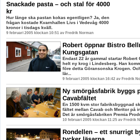
Snackade pasta – och stal för 4000
kr
Hur länge ska pastan kokas egentligen? Ja, den
frågan kostade Kvarnhallen Livs i Vedevåg 4000
kronor i tisdags kväll.
9 februari 2005 klockan 10:51 av Fredrik Norman
Robert öppnar Bistro Bel
Kungsgatan
Endast 22 år gammal startar Rober
helt ny krog i Lindesberg. Han komm
före detta Göransonska Krogen. Oc
lär...
9 februari 2005 klockan 16:42 av Fredrik 
Ny smörgåsfabrik byggs 
Cavabfältet
En 1500 kvm stor fabriksbyggnad s
fältet mellan Cavab och Meritor på i
Det är smörgåsfabriken Premia Produk
10 februari 2005 klockan 11:25 av Fredrik
Rondellen – ett snurrigt 
tycker läsarna