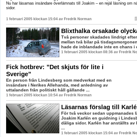
Nu har läsarnas insändare överlämnats till Joakim – en rejäl läsning om 
sidor.
1 februari 2005 klockan 15:04 av
Fredrik Norman
Blixthalka orsakade olycka
Två personer skadades lindrigt efter
mellan två bilar på tisdagsmorgonen
hade de inblandade inte en chans i 
1 februari 2005 klockan 08:36 av Fredrik 
Fick hotbrev: ”Det skjuts för lite i
Sverige”
En person från Lindesberg som medverkat med en
insändare i Nerikes Allehanda, med anledning av
uttalanden från politiskt håll gällande ...
1 februari 2005 klockan 10:54 av Fredrik Norman
Läsarnas förslag till Karl
För två veckor sedan uppmanades l
Joakim Karlén en guidning i Lindes
dåliga sidor. Karlén har anställts a
...
1 februari 2005 klockan 15:04 av Fredrik 