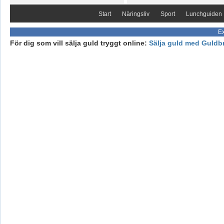
Start
Näringsliv
Sport
Lunchguiden
Ex
För dig som vill sälja guld tryggt online:
Sälja guld med Guldb