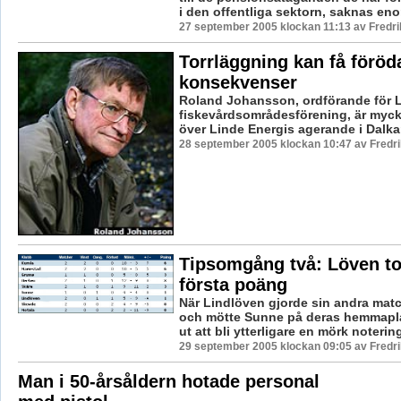
i den offentliga sektorn, saknas en
27 september 2005 klockan 11:13 av Fredr
Torrläggning kan få förö
konsekvenser
Roland Johansson, ordförande för 
fiskevårdsområdesförening, är myck
över Linde Energis agerande i Dalkar
28 september 2005 klockan 10:47 av Fredr
Tipsomgång två: Löven to
första poäng
När Lindlöven gjorde sin andra match
och mötte Sunne på deras hemmapla
ut att bli ytterligare en mörk notering 
29 september 2005 klockan 09:05 av Fredr
Man i 50-årsåldern hotade personal