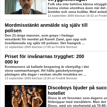
Folk ska inte behöva känna otryggh
kunna vistas utomhus även när det 
årstider och sena kvällar. Med anledn
12 september 2005 klockan 16:42 av Fredr
Mordmisstänkt anmälde sig själv till
polisen
Den 21-årige mannen, som greps i fredags
misstänkt för mordet på Kaveh Zarei, gav upp och
överlämnade sig själv till polisen. Det framgick ...
12 september 2005 klockan 17:00 av Fredrik Norman
Priset för invånarnas trygghet: 200
000 kr
Kommunens så kallade besparing är obetydlig i det
stora sammanhanget. Att hålla gatubelysningen
påslagen alla dagar i veckan skulle innebära en ...
13 september 2005 klockan 12:04 av Fredrik Norman
Discoboys bjuder på suc
hotellet
Disco är ett fenomen som dagens 
förknippar med stenåldern. Men det ä
Disco, med sin storhetstid på 70-80-ta