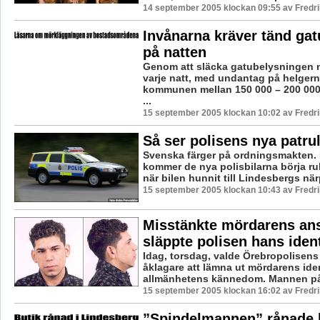
14 september 2005 klockan 09:55 av Fredr
Invånarna kräver tänd ga
på natten
Genom att släcka gatubelysningen 
varje natt, med undantag på helgern
kommunen mellan 150 000 – 200 000
...
15 september 2005 klockan 10:02 av Fredr
Så ser polisens nya patrul
Svenska färger på ordningsmakten. 
kommer de nya polisbilarna börja rul
när bilen hunnit till Lindesbergs när
15 september 2005 klockan 10:43 av Fredr
Misstänkte mördarens ans
släppte polisen hans ident
Idag, torsdag, valde Örebropolisens
åklagare att lämna ut mördarens iden
allmänhetens kännedom. Mannen på f
15 september 2005 klockan 16:02 av Fredr
”Spindelmannen” rånade b