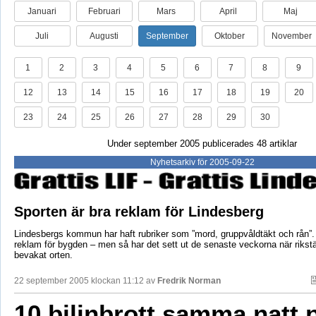
Januari
Februari
Mars
April
Maj
Juli
Augusti
September
Oktober
November
1
2
3
4
5
6
7
8
9
12
13
14
15
16
17
18
19
20
23
24
25
26
27
28
29
30
Under september 2005 publicerades 48 artiklar
Nyhetsarkiv för 2005-09-22
Sporten är bra reklam för Lindesberg
Lindesbergs kommun har haft rubriker som ”mord, gruppvåldtäkt och rån”.
reklam för bygden – men så har det sett ut de senaste veckorna när riks
bevakat orten.
22 september 2005 klockan 11:12 av
Fredrik Norman
10 bilinbrott samma natt 