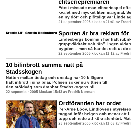
elitseriepremiären
Först missade man elitseriespel efter
kvalet med mycket liten marginal. 
en ny dörr och plötsligt var Lindelage
21 september 2005 klockan 21:41 av Fredr
Sporten är bra reklam för
Lindesbergs kommun har haft rubri
gruppvåldtäkt och rån”. Ingen vidare
bygden – men så har det sett ut de s
22 september 2005 klockan 11:12 av Fredr
10 bilinbrott samma natt på
Stadsskogen
Natten mellan tisdag och onsdag har 10 bilägare
haft inbrott i sina bilar. Polisen söker nu vittnen till
den stöldvåg som drabbat Stadsskogens bil...
22 september 2005 klockan 15:43 av Fredrik Norman
Ordföranden har ordet
Per-Arne Lööv, Lindlövens styrelseo
taggad inför helgen och menar att L
topp och redo att köra stenhårt. Mat
23 september 2005 klockan 11:08 av Fredr