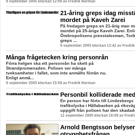
9 september 2005 klockan 12:09 av Fredrik Norman
21-åring greps idag misst
mordet på Kaveh Zarei
På fredagen greps en 21-årig man mi
mordet på 25-årige Kaveh Zarei. Enli
Örebropolisens presstalesman, Torb
greps ...
9 september 2005 klockan 13:42 av Fredri
Många frågetecken kring personrån
Förra helgen ska ett personrån ha skett på
Strandpromenaden. Polisen ser många
tveksamheter i fallet, som inte anmälts förrän nu.
Enligt anmä...
9 september 2005 klockan 15:59 av Fredrik Norman
Personbil kolliderade med 
En person har förts till Lindesbergs 
trafikolycka i Hällabacken på riksväg
uppgift från polisen har den skadade
12 september 2005 klockan 16:09 av Fredr
Arnold Bengtsson belyser
otrygghetsfrågan