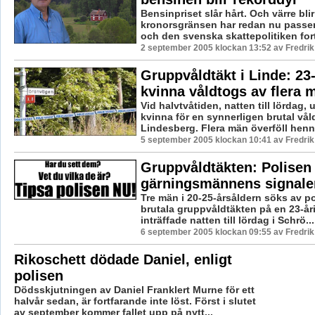
Bensinpriset slår hårt. Och värre blir
kronorsgränsen har redan nu passe
och den svenska skattepolitiken forts
2 september 2005 klockan 13:52 av Fredri
Gruppvåldtäkt i Linde: 23-
kvinna våldtogs av flera 
Vid halvtvåtiden, natten till lördag,
kvinna för en synnerligen brutal våld
Lindesberg. Flera män överföll henne
5 september 2005 klockan 10:41 av Fredri
Gruppvåldtäkten: Polisen
gärningsmännens signal
Tre män i 20-25-årsåldern söks av po
brutala gruppvåldtäkten på en 23-år
inträffade natten till lördag i Schrö...
6 september 2005 klockan 09:55 av Fredri
Rikoschett dödade Daniel, enligt
polisen
Dödsskjutningen av Daniel Franklert Murne för ett
halvår sedan, är fortfarande inte löst. Först i slutet
av september kommer fallet upp på nytt...