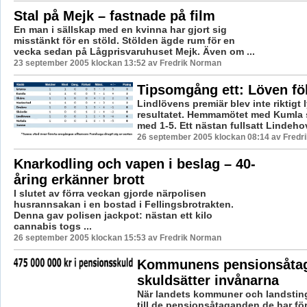
Stal på Mejk – fastnade på film
En man i sällskap med en kvinna har gjort sig
misstänkt för en stöld. Stölden ägde rum för en
vecka sedan på Lågprisvaruhuset Mejk. Även om ...
23 september 2005 klockan 13:52 av Fredrik Norman
Tipsomgång ett: Löven föll
Lindlövens premiär blev inte riktigt ly
resultatet. Hemmamötet med Kumla sl
med 1-5. Ett nästan fullsatt Lindehov
26 september 2005 klockan 08:14 av Fredr
Knarkodling och vapen i beslag – 40-
åring erkänner brott
I slutet av förra veckan gjorde närpolisen
husrannsakan i en bostad i Fellingsbrotrakten.
Denna gav polisen jackpot: nästan ett kilo
cannabis togs ...
26 september 2005 klockan 15:53 av Fredrik Norman
Kommunens pensionsåta
skuldsätter invånarna
När landets kommuner och landstin
till de pensionsåtaganden de har för