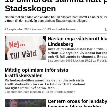
Stadsskogen
Natten mellan tisdag och onsdag har 10 bilägare haft inbrott i sina bilar. P
vittnen till den stöldvåg som drabbat Stadsskogens bilägare.
22 september 2005 klockan 15:43 av
Fredrik Norman
Nästan inga våldsbrott kla
Lindesberg
Antalet misshandelsfall har hittills i
siffran 112 stycken. Av dessa har re
och 48 fall utreds fortfarande. Endast
1 september 2005 klockan 15:22 av Fredri
Måttlig optimism inför sista
kräftfiskekvällen
På fredagskvällen anordnas den andra och sista
kräftfiskekvällen för i år. En bit över 100 fiskeland
har hyrts ut till invånarna. Men ...
2 september 2005 klockan 11:04 av Fredrik Norman
Centern oroas för landsb
bensinen blir rekorddyr