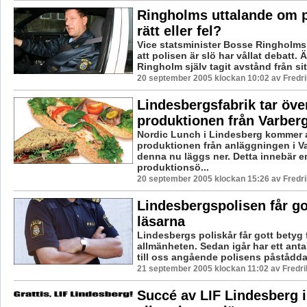
Ringholms uttalande om p
rätt eller fel?
Vice statsminister Bosse Ringholms
att polisen är slö har vållat debatt.
Ringholm själv tagit avstånd från sitt
20 september 2005 klockan 10:02 av Fredr
Lindesbergsfabrik tar öve
produktionen från Varber
Nordic Lunch i Lindesberg kommer at
produktionen från anläggningen i V
denna nu läggs ner. Detta innebär e
produktionsö...
20 september 2005 klockan 15:26 av Fredr
Lindesbergspolisen får go
läsarna
Lindesbergs poliskår får gott betyg 
allmänheten. Sedan igår har ett antal
till oss angående polisens påstådda 
21 september 2005 klockan 11:02 av Fredr
Succé av LIF Lindesberg i