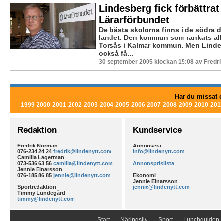
Lindesberg fick förbättrat
Lärarförbundet
De bästa skolorna finns i de södra d
landet. Den kommun som rankats all
Torsås i Kalmar kommun. Men Linde
också få...
30 september 2005 klockan 15:08 av Fredr
Har du missat e
1999
2000
2001
2002
2003
2004
2005
2006
2007
2008
2009
2010
201
Redaktion
Kundservice
Fredrik Norman
Annonsera
076-234 24 24
fredrik@lindenytt.com
info@lindenytt.com
Camilla Lagerman
073-536 63 56
camilla@lindenytt.com
Annonsprislista
Jennie Einarsson
076-185 86 85
jennie@lindenytt.com
Ekonomi
Jennie Einarsson
Sportredaktion
jennie@lindenytt.com
Timmy Lundegård
timmy@lindenytt.com
Start
Näringsliv
Sport
Lunchguiden