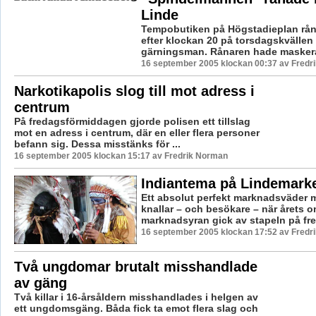
Linde
Tempobutiken på Högstadieplan rån
efter klockan 20 på torsdagskvälle
gärningsman. Rånaren hade maskerat
16 september 2005 klockan 00:37 av Fredr
Narkotikapolis slog till mot adress i
centrum
På fredagsförmiddagen gjorde polisen ett tillslag
mot en adress i centrum, där en eller flera personer
befann sig. Dessa misstänks för ...
16 september 2005 klockan 15:17 av Fredrik Norman
Indiantema på Lindemark
Ett absolut perfekt marknadsväder m
knallar – och besökare – när årets 
marknadsyran gick av stapeln på fre
16 september 2005 klockan 17:52 av Fredr
Två ungdomar brutalt misshandlade
av gäng
Två killar i 16-årsåldern misshandlades i helgen av
ett ungdomsgäng. Båda fick ta emot flera slag och