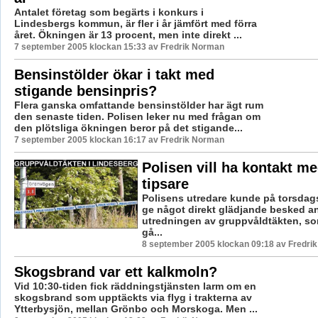
Antalet företag som begärts i konkurs i
Lindesbergs kommun, är fler i år jämfört med förra
året. Ökningen är 13 procent, men inte direkt ...
7 september 2005 klockan 15:33 av Fredrik Norman
Bensinstölder ökar i takt med
stigande bensinpris?
Flera ganska omfattande bensinstölder har ägt rum
den senaste tiden. Polisen leker nu med frågan om
den plötsliga ökningen beror på det stigande...
7 september 2005 klockan 16:17 av Fredrik Norman
Polisen vill ha kontakt 
tipsare
Polisens utredare kunde på torsda
ge något direkt glädjande besked 
utredningen av gruppvåldtäkten, s
gå...
8 september 2005 klockan 09:18 av Fredri
Skogsbrand var ett kalkmoln?
Vid 10:30-tiden fick räddningstjänsten larm om en
skogsbrand som upptäckts via flyg i trakterna av
Ytterbysjön, mellan Grönbo och Morskoga. Men ...