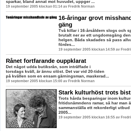
sparkar, bland annat mot huvudet, uppger ...
19 september 2005 klockan 01:14 av Fredrik Norman
16-åringar grovt misshan
gäng
Två killar i 16-årsåldern slogs och 
brutalt ner av ett ungdomsgäng de
helgen. Båda skadades så pass allvar
fördes...
19 september 2005 klockan 14:59 av Fredr
Rånet fortfarande ouppklarat
Det något udda butiksrån, som inträffade i
torsdags kväll, är ännu olöst. Det var vid 20-tiden
på kvällen som en ensam gärningsman, maskerad...
19 september 2005 klockan 15:00 av Fredrik Norman
Stark kulturhöst trots bist
Trots hårda besparingar inom kultur
fritidsnämndens ramar, så har man 
sammanställa ett rekorderligt utbud
2005...
19 september 2005 klockan 16:55 av Fredr