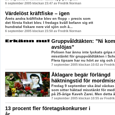
6 september 2005 klockan 15:47 av Fredrik Norman
Värdelöst kräftfiske – igen
Årets andra kräftfiske blev en flopp – precis som
det första fisket blev. I fredags kväll befann sig ett
hundratal fiskare nere vid sjön och å...
6 september 2005 klockan 15:50 av Fredrik Norman
Gruppvåldtäkten: ”Ni kom
avslöjas”
Polisen har ännu inte lyckats gripa
misstänkt för gruppvåldtäkten i Sch
Flera tipsare har nu hört av sig och 
7 september 2005 klockan 10:02 av Fredri
Åklagare begär förlängd
häktningstid för mordmis
Fredag 9 september ska åtal väcka
som sitter häktad misstänkt för medh
på 25-årige Kaveh Zarei. Men detta å.
7 september 2005 klockan 10:55 av Fredri
13 procent fler företagskonkurser i
år