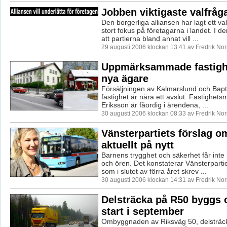
Jobben viktigaste valfråg
Den borgerliga alliansen har lagt ett v
stort fokus på företagarna i landet. I de
att partierna bland annat vill ...
29 augusti 2006 klockan 13:41 av Fredrik No
Uppmärksammade fastighe
nya ägare
Försäljningen av Kalmarslund och Bapt
fastighet är nära ett avslut. Fastighe
Eriksson är fåordig i ärendena, ...
30 augusti 2006 klockan 08:33 av Fredrik No
Vänsterpartiets förslag 
aktuellt på nytt
Barnens trygghet och säkerhet får inte
och ören. Det konstaterar Vänsterpartie
som i slutet av förra året skrev ...
30 augusti 2006 klockan 14:31 av Fredrik No
Delsträcka på R50 byggs
start i september
Ombyggnaden av Riksväg 50, delsträck