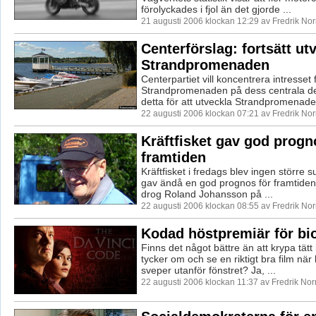
förolyckades i fjol än det gjorde ...
21 augusti 2006 klockan 12:29 av Fredrik No
Centerförslag: fortsätt ut
Strandpromenaden
Centerpartiet vill koncentrera intresset 
Strandpromenaden på dess centrala de
detta för att utveckla Strandpromenaden 
22 augusti 2006 klockan 07:21 av Fredrik No
Kräftfisket gav god progn
framtiden
Kräftfisket i fredags blev ingen större 
gav ändå en god prognos för framtiden
drog Roland Johansson på ...
22 augusti 2006 klockan 08:55 av Fredrik No
Kodad höstpremiär för bi
Finns det något bättre än att krypa tätt
tycker om och se en riktigt bra film när
sveper utanför fönstret? Ja, ...
22 augusti 2006 klockan 11:37 av Fredrik No