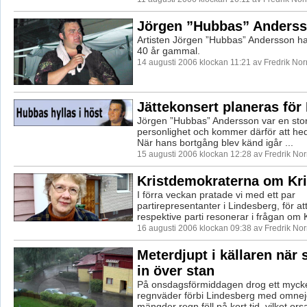
Jörgen ”Hubbas” Anderss
Artisten Jörgen ”Hubbas” Andersson har
40 år gammal.
14 augusti 2006 klockan 11:21 av Fredrik No
Jättekonsert planeras fö
Jörgen ”Hubbas” Andersson var en stor 
personlighet och kommer därför att hed
När hans bortgång blev känd igår ...
15 augusti 2006 klockan 12:28 av Fredrik No
Kristdemokraterna om Kr
I förra veckan pratade vi med ett par
partirepresentanter i Lindesberg, för at
respektive parti resonerar i frågan om K
16 augusti 2006 klockan 09:38 av Fredrik No
Meterdjupt i källaren när 
in över stan
På onsdagsförmiddagen drog ett mycket
regnväder förbi Lindesberg med omnej
mängder regn föll på kort tid, vilket ors