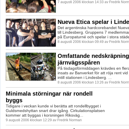
7 augusti 2006 klockan 14:33 av Fredrik Nor
Nueva Etica spelar i Lind
Det argentinska hardcorebandet Nuev
till Lindesberg. Gruppens 7 medlemmar 
på Europaturné och spelar i stora städer
8 augusti 2006 klockan 09:49 av Fredrik Nor
Omfattande nedskräpning
järnvägsspåren
På tisdagsförmiddagen krävdes en fler
insats av Banverket för att röja rent vi
intill stationen i Lindesberg. ...
8 augusti 2006 klockan 13:26 av Fredrik Nor
Minimala störningar när rondell
byggs
Tidigare i veckan kunde vi berätta att rondellbygget i
Guldsmedshyttan snart drar igång. Cirkulationsplatsen
kommer att byggas i korsningen Riksväg...
9 augusti 2006 klockan 12:29 av Fredrik Norman