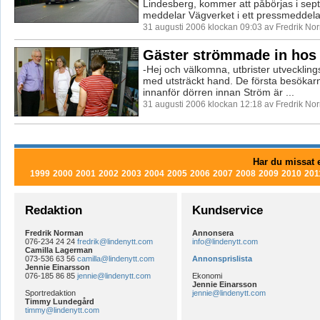
Lindesberg, kommer att påbörjas i sep
meddelar Vägverket i ett pressmeddela
31 augusti 2006 klockan 09:03 av Fredrik No
Gäster strömmade in hos
-Hej och välkomna, utbrister utvecklin
med utsträckt hand. De första besökar
innanför dörren innan Ström är ...
31 augusti 2006 klockan 12:18 av Fredrik No
Har du missat e
1999
2000
2001
2002
2003
2004
2005
2006
2007
2008
2009
2010
201
Redaktion
Kundservice
Fredrik Norman
Annonsera
076-234 24 24
fredrik@lindenytt.com
info@lindenytt.com
Camilla Lagerman
073-536 63 56
camilla@lindenytt.com
Annonsprislista
Jennie Einarsson
076-185 86 85
jennie@lindenytt.com
Ekonomi
Jennie Einarsson
Sportredaktion
jennie@lindenytt.com
Timmy Lundegård
timmy@lindenytt.com