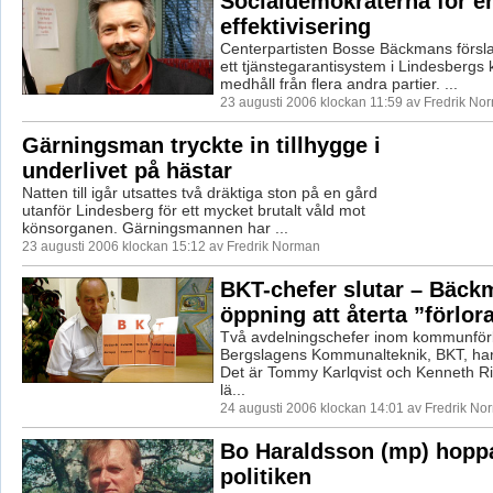
Socialdemokraterna för e
effektivisering
Centerpartisten Bosse Bäckmans försla
ett tjänstegarantisystem i Lindesbergs
medhåll från flera andra partier. ...
23 augusti 2006 klockan 11:59 av Fredrik No
Gärningsman tryckte in tillhygge i
underlivet på hästar
Natten till igår utsattes två dräktiga ston på en gård
utanför Lindesberg för ett mycket brutalt våld mot
könsorganen. Gärningsmannen har ...
23 augusti 2006 klockan 15:12 av Fredrik Norman
BKT-chefer slutar – Bäck
öppning att återta ”förlo
Två avdelningschefer inom kommunfö
Bergslagens Kommunalteknik, BKT, har 
Det är Tommy Karlqvist och Kenneth R
lä...
24 augusti 2006 klockan 14:01 av Fredrik No
Bo Haraldsson (mp) hopp
politiken