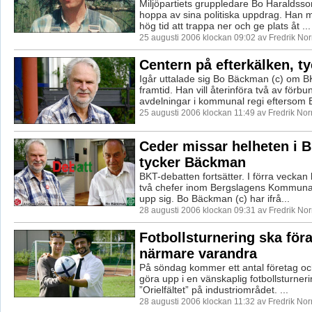
Miljöpartiets gruppledare Bo Haraldsson
hoppa av sina politiska uppdrag. Han m
hög tid att trappa ner och ge plats åt ...
25 augusti 2006 klockan 09:02 av Fredrik No
Centern på efterkälken, t
Igår uttalade sig Bo Bäckman (c) om 
framtid. Han vill återinföra två av förbu
avdelningar i kommunal regi eftersom B
25 augusti 2006 klockan 11:49 av Fredrik No
Ceder missar helheten i B
tycker Bäckman
BKT-debatten fortsätter. I förra veckan 
två chefer inom Bergslagens Kommunal
upp sig. Bo Bäckman (c) har ifrå...
28 augusti 2006 klockan 09:31 av Fredrik No
Fotbollsturnering ska föra
närmare varandra
På söndag kommer ett antal företag och
göra upp i en vänskaplig fotbollsturner
”Orielfältet” på industriområdet. ...
28 augusti 2006 klockan 11:32 av Fredrik No