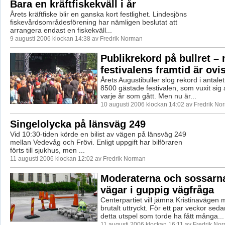
Bara en kräftfiskekväll i år
Årets kräftfiske blir en ganska kort festlighet. Lindesjöns
fiskevårdsområdesförening har nämligen beslutat att
arrangera endast en fiskekväll...
9 augusti 2006 klockan 14:38 av Fredrik Norman
Publikrekord på bullret –
festivalens framtid är ovi
Årets Augustibuller slog rekord i antal
8500 gästade festivalen, som vuxit sig a
varje år som gått. Men nu är...
10 augusti 2006 klockan 14:02 av Fredrik No
Singelolycka på länsväg 249
Vid 10:30-tiden körde en bilist av vägen på länsväg 249
mellan Vedevåg och Frövi. Enligt uppgift har bilföraren
förts till sjukhus, men ...
11 augusti 2006 klockan 12:02 av Fredrik Norman
Moderaterna och sossarna
vägar i guppig vägfråga
Centerpartiet vill jämna Kristinavägen
brutalt uttryckt. För ett par veckor seda
detta utspel som torde ha fått många...
11 augusti 2006 klockan 16:11 av Fredrik No