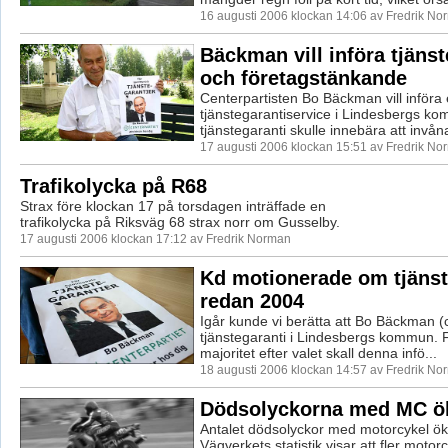
16 augusti 2006 klockan 14:06 av Fredrik No
Bäckman vill införa tjänst
och företagstänkande
Centerpartisten Bo Bäckman vill införa
tjänstegarantiservice i Lindesbergs 
tjänstegaranti skulle innebära att invåna
17 augusti 2006 klockan 15:51 av Fredrik No
Trafikolycka på R68
Strax före klockan 17 på torsdagen inträffade en
trafikolycka på Riksväg 68 strax norr om Gusselby.
17 augusti 2006 klockan 17:12 av Fredrik Norman
Kd motionerade om tjänst
redan 2004
Igår kunde vi berätta att Bo Bäckman (c)
tjänstegaranti i Lindesbergs kommun. 
majoritet efter valet skall denna infö...
18 augusti 2006 klockan 14:57 av Fredrik No
Dödsolyckorna med MC öka
Antalet dödsolyckor med motorcykel ökar
Vägverkets statistik visar att fler motorc