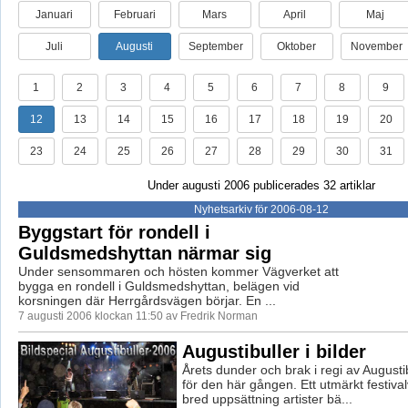
Januari
Februari
Mars
April
Maj
Juli
Augusti
September
Oktober
November
1
2
3
4
5
6
7
8
9
12
13
14
15
16
17
18
19
20
23
24
25
26
27
28
29
30
31
Under augusti 2006 publicerades 32 artiklar
Nyhetsarkiv för 2006-08-12
Byggstart för rondell i
Guldsmedshyttan närmar sig
Under sensommaren och hösten kommer Vägverket att
bygga en rondell i Guldsmedshyttan, belägen vid
korsningen där Herrgårdsvägen börjar. En ...
7 augusti 2006 klockan 11:50 av Fredrik Norman
Augustibuller i bilder
Årets dunder och brak i regi av Augustib
för den här gången. Ett utmärkt festiva
bred uppsättning artister bä...