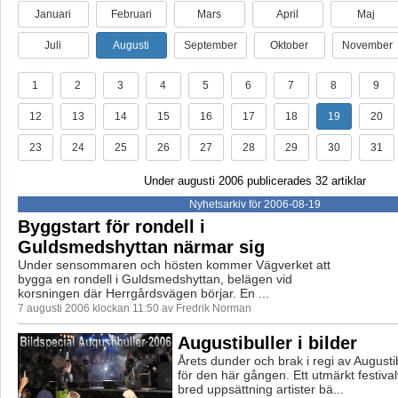
Januari
Februari
Mars
April
Maj
Juli
Augusti
September
Oktober
November
1
2
3
4
5
6
7
8
9
12
13
14
15
16
17
18
19
20
23
24
25
26
27
28
29
30
31
Under augusti 2006 publicerades 32 artiklar
Nyhetsarkiv för 2006-08-19
Byggstart för rondell i
Guldsmedshyttan närmar sig
Under sensommaren och hösten kommer Vägverket att
bygga en rondell i Guldsmedshyttan, belägen vid
korsningen där Herrgårdsvägen börjar. En ...
7 augusti 2006 klockan 11:50 av Fredrik Norman
Augustibuller i bilder
Årets dunder och brak i regi av Augustib
för den här gången. Ett utmärkt festiva
bred uppsättning artister bä...