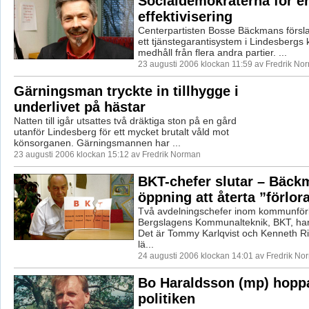
Socialdemokraterna för e
effektivisering
Centerpartisten Bosse Bäckmans försla
ett tjänstegarantisystem i Lindesbergs
medhåll från flera andra partier. ...
23 augusti 2006 klockan 11:59 av Fredrik No
Gärningsman tryckte in tillhygge i
underlivet på hästar
Natten till igår utsattes två dräktiga ston på en gård
utanför Lindesberg för ett mycket brutalt våld mot
könsorganen. Gärningsmannen har ...
23 augusti 2006 klockan 15:12 av Fredrik Norman
BKT-chefer slutar – Bäck
öppning att återta ”förlo
Två avdelningschefer inom kommunfö
Bergslagens Kommunalteknik, BKT, har 
Det är Tommy Karlqvist och Kenneth R
lä...
24 augusti 2006 klockan 14:01 av Fredrik No
Bo Haraldsson (mp) hopp
politiken