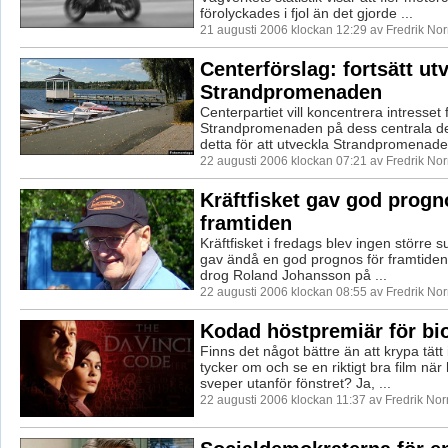
förolyckades i fjol än det gjorde ...
21 augusti 2006 klockan 12:29 av Fredrik No
Centerförslag: fortsätt ut
Strandpromenaden
Centerpartiet vill koncentrera intresset 
Strandpromenaden på dess centrala de
detta för att utveckla Strandpromenaden 
22 augusti 2006 klockan 07:21 av Fredrik No
Kräftfisket gav god progn
framtiden
Kräftfisket i fredags blev ingen större 
gav ändå en god prognos för framtiden
drog Roland Johansson på ...
22 augusti 2006 klockan 08:55 av Fredrik No
Kodad höstpremiär för bi
Finns det något bättre än att krypa tätt
tycker om och se en riktigt bra film när
sveper utanför fönstret? Ja, ...
22 augusti 2006 klockan 11:37 av Fredrik No