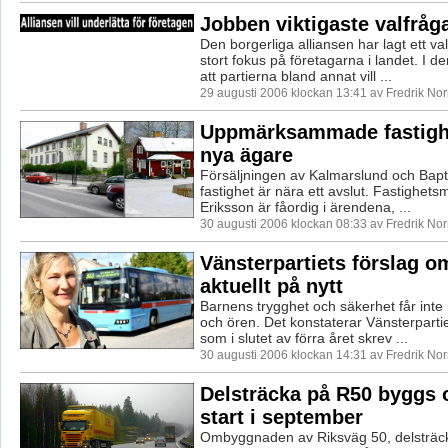
Jobben viktigaste valfråg
Den borgerliga alliansen har lagt ett v
stort fokus på företagarna i landet. I de
att partierna bland annat vill ...
29 augusti 2006 klockan 13:41 av Fredrik No
Uppmärksammade fastighe
nya ägare
Försäljningen av Kalmarslund och Bapt
fastighet är nära ett avslut. Fastighe
Eriksson är fåordig i ärendena, ...
30 augusti 2006 klockan 08:33 av Fredrik No
Vänsterpartiets förslag 
aktuellt på nytt
Barnens trygghet och säkerhet får inte
och ören. Det konstaterar Vänsterpartie
som i slutet av förra året skrev ...
30 augusti 2006 klockan 14:31 av Fredrik No
Delsträcka på R50 byggs
start i september
Ombyggnaden av Riksväg 50, delsträck