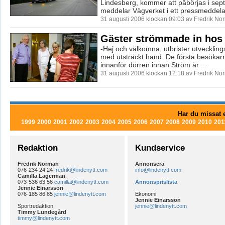
Lindesberg, kommer att påbörjas i sep
meddelar Vägverket i ett pressmeddela
31 augusti 2006 klockan 09:03 av Fredrik No
Gäster strömmade in hos
-Hej och välkomna, utbrister utvecklin
med utsträckt hand. De första besökar
innanför dörren innan Ström är ...
31 augusti 2006 klockan 12:18 av Fredrik No
Har du missat e
1999
2000
2001
2002
2003
2004
2005
2006
2007
2008
2009
2010
201
Redaktion
Kundservice
Fredrik Norman
Annonsera
076-234 24 24
fredrik@lindenytt.com
info@lindenytt.com
Camilla Lagerman
073-536 63 56
camilla@lindenytt.com
Annonsprislista
Jennie Einarsson
076-185 86 85
jennie@lindenytt.com
Ekonomi
Jennie Einarsson
Sportredaktion
jennie@lindenytt.com
Timmy Lundegård
timmy@lindenytt.com