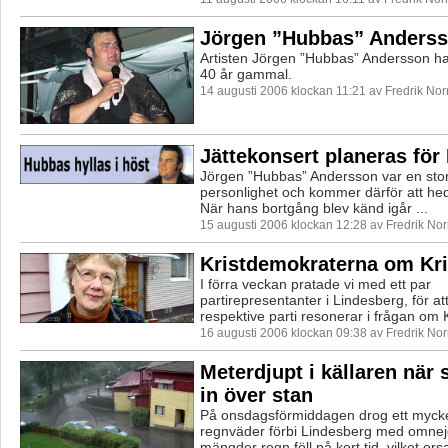
Jörgen ”Hubbas” Anderss
Artisten Jörgen ”Hubbas” Andersson har
40 år gammal.
14 augusti 2006 klockan 11:21 av Fredrik No
Jättekonsert planeras fö
Jörgen ”Hubbas” Andersson var en stor 
personlighet och kommer därför att hed
När hans bortgång blev känd igår ...
15 augusti 2006 klockan 12:28 av Fredrik No
Kristdemokraterna om Kr
I förra veckan pratade vi med ett par
partirepresentanter i Lindesberg, för at
respektive parti resonerar i frågan om K
16 augusti 2006 klockan 09:38 av Fredrik No
Meterdjupt i källaren när 
in över stan
På onsdagsförmiddagen drog ett mycket
regnväder förbi Lindesberg med omnej
mängder regn föll på kort tid, vilket ors