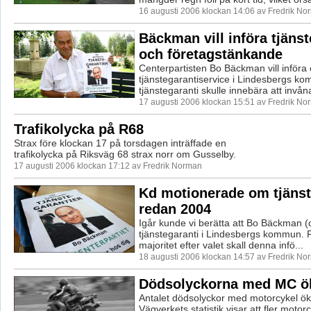
16 augusti 2006 klockan 14:06 av Fredrik No
Bäckman vill införa tjänst
och företagstänkande
Centerpartisten Bo Bäckman vill införa
tjänstegarantiservice i Lindesbergs 
tjänstegaranti skulle innebära att invåna
17 augusti 2006 klockan 15:51 av Fredrik No
Trafikolycka på R68
Strax före klockan 17 på torsdagen inträffade en
trafikolycka på Riksväg 68 strax norr om Gusselby.
17 augusti 2006 klockan 17:12 av Fredrik Norman
Kd motionerade om tjänst
redan 2004
Igår kunde vi berätta att Bo Bäckman (c)
tjänstegaranti i Lindesbergs kommun. 
majoritet efter valet skall denna infö...
18 augusti 2006 klockan 14:57 av Fredrik No
Dödsolyckorna med MC öka
Antalet dödsolyckor med motorcykel ökar
Vägverkets statistik visar att fler motorc