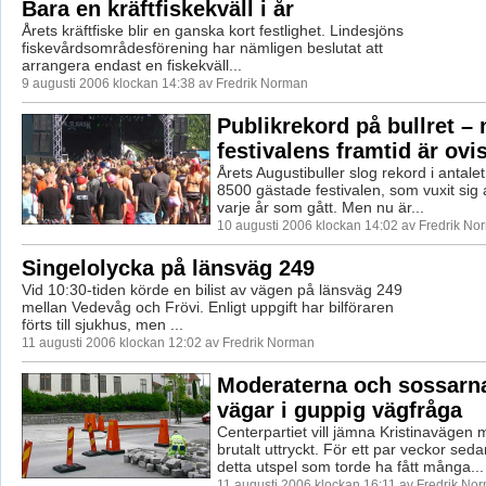
Bara en kräftfiskekväll i år
Årets kräftfiske blir en ganska kort festlighet. Lindesjöns
fiskevårdsområdesförening har nämligen beslutat att
arrangera endast en fiskekväll...
9 augusti 2006 klockan 14:38 av Fredrik Norman
Publikrekord på bullret –
festivalens framtid är ovi
Årets Augustibuller slog rekord i antal
8500 gästade festivalen, som vuxit sig a
varje år som gått. Men nu är...
10 augusti 2006 klockan 14:02 av Fredrik No
Singelolycka på länsväg 249
Vid 10:30-tiden körde en bilist av vägen på länsväg 249
mellan Vedevåg och Frövi. Enligt uppgift har bilföraren
förts till sjukhus, men ...
11 augusti 2006 klockan 12:02 av Fredrik Norman
Moderaterna och sossarna
vägar i guppig vägfråga
Centerpartiet vill jämna Kristinavägen
brutalt uttryckt. För ett par veckor seda
detta utspel som torde ha fått många...
11 augusti 2006 klockan 16:11 av Fredrik No