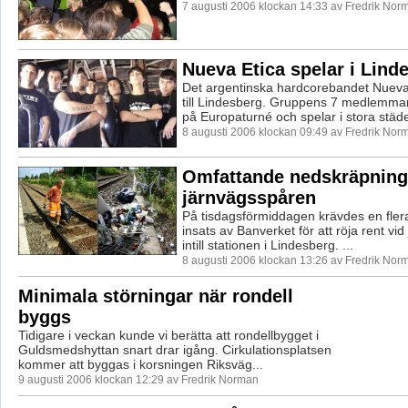
7 augusti 2006 klockan 14:33 av Fredrik Nor
Nueva Etica spelar i Lind
Det argentinska hardcorebandet Nuev
till Lindesberg. Gruppens 7 medlemmar 
på Europaturné och spelar i stora städer
8 augusti 2006 klockan 09:49 av Fredrik Nor
Omfattande nedskräpning
järnvägsspåren
På tisdagsförmiddagen krävdes en fler
insats av Banverket för att röja rent vi
intill stationen i Lindesberg. ...
8 augusti 2006 klockan 13:26 av Fredrik Nor
Minimala störningar när rondell
byggs
Tidigare i veckan kunde vi berätta att rondellbygget i
Guldsmedshyttan snart drar igång. Cirkulationsplatsen
kommer att byggas i korsningen Riksväg...
9 augusti 2006 klockan 12:29 av Fredrik Norman