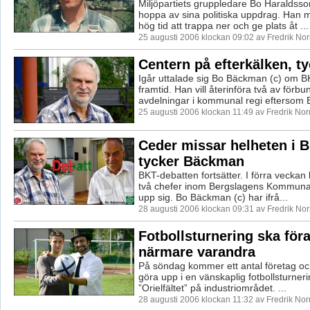
Miljöpartiets gruppledare Bo Haraldsson
hoppa av sina politiska uppdrag. Han m
hög tid att trappa ner och ge plats åt ...
25 augusti 2006 klockan 09:02 av Fredrik No
Centern på efterkälken, t
Igår uttalade sig Bo Bäckman (c) om 
framtid. Han vill återinföra två av förbu
avdelningar i kommunal regi eftersom B
25 augusti 2006 klockan 11:49 av Fredrik No
Ceder missar helheten i B
tycker Bäckman
BKT-debatten fortsätter. I förra veckan 
två chefer inom Bergslagens Kommunal
upp sig. Bo Bäckman (c) har ifrå...
28 augusti 2006 klockan 09:31 av Fredrik No
Fotbollsturnering ska föra
närmare varandra
På söndag kommer ett antal företag och
göra upp i en vänskaplig fotbollsturner
”Orielfältet” på industriområdet. ...
28 augusti 2006 klockan 11:32 av Fredrik No