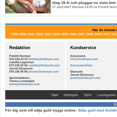
idag 18 år och pluggar nu sista året p
27 april 2007 klockan 14:05 av Fredrik Nor
Har du missat e
1999
2000
2001
2002
2003
2004
2005
2006
2007
2008
2009
2010
201
Redaktion
Kundservice
Fredrik Norman
Annonsera
076-234 24 24
fredrik@lindenytt.com
info@lindenytt.com
Camilla Lagerman
073-536 63 56
camilla@lindenytt.com
Annonsprislista
Jennie Einarsson
076-185 86 85
jennie@lindenytt.com
Ekonomi
Jennie Einarsson
Sportredaktion
jennie@lindenytt.com
Timmy Lundegård
timmy@lindenytt.com
Start
Näringsliv
Sport
Lunchguiden
Ex
För dig som vill sälja guld tryggt online:
Sälja guld med Guldb