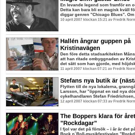
En levande legend som framför en o
Detta kan bara bli en magisk kväll fö
diggar genren ”Chicago Blues”. Om e
10 april 2007 klockan 15:21 av Fredrik Nor
Hallén ångrar guppen på
Kristinavägen
Den före detta stadsarkitekten Måns
att han ritade ombyggnaden av Kris
det sätt som han gjorde, med höjdski
11 april 2007 klockan 07:21 av Fredrik Nor
Stefans nya butik är (näst
Flytten till de nya lokalerna, granngå
Larsson, har ”öppnat en rad nya dör
cykelhandlaren Stefan Friedrichsen, 
12 april 2007 klockan 07:33 av Fredrik Nor
The Boppers klara för åre
”Rockdagar”
I fjol var det på försök – i år är det på
Rock n´Roll-musikfestivalen ”Rockda