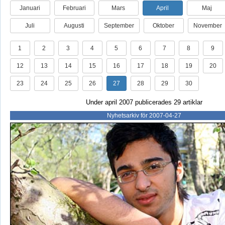
Januari
Februari
Mars
April
Maj
Juli
Augusti
September
Oktober
November
1
2
3
4
5
6
7
8
9
12
13
14
15
16
17
18
19
20
23
24
25
26
27
28
29
30
Under april 2007 publicerades 29 artiklar
Nyhetsarkiv för 2007-04-27