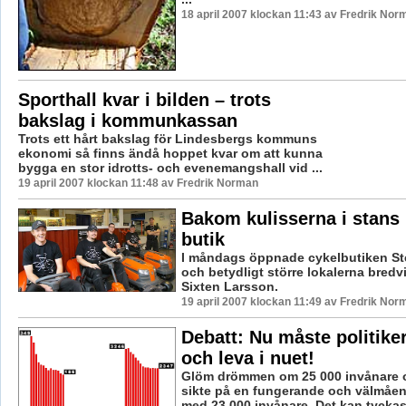
18 april 2007 klockan 11:43 av Fredrik Nor
Sporthall kvar i bilden – trots
bakslag i kommunkassan
Trots ett hårt bakslag för Lindesbergs kommuns
ekonomi så finns ändå hoppet kvar om att kunna
bygga en stor idrotts- och evenemangshall vid ...
19 april 2007 klockan 11:48 av Fredrik Norman
Bakom kulisserna i stans
butik
I måndags öppnade cykelbutiken Ste
och betydligt större lokalerna bred
Sixten Larsson.
19 april 2007 klockan 11:49 av Fredrik Nor
Debatt: Nu måste politike
och leva i nuet!
Glöm drömmen om 25 000 invånare oc
sikte på en fungerande och välmå
med 23 000 invånare. Det kan tyckas 