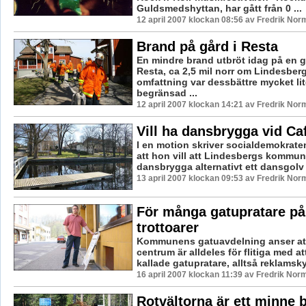
Guldsmedshyttan, har gått från 0 ...
12 april 2007 klockan 08:56 av Fredrik Nor
Brand på gård i Resta
En mindre brand utbröt idag på en g
Resta, ca 2,5 mil norr om Lindesber
omfattning var dessbättre mycket li
begränsad ...
12 april 2007 klockan 14:21 av Fredrik Nor
Vill ha dansbrygga vid Ca
I en motion skriver socialdemokrate
att hon vill att Lindesbergs kommu
dansbrygga alternativt ett dansgolv i
13 april 2007 klockan 09:53 av Fredrik Nor
För många gatupratare på
trottoarer
Kommunens gatuavdelning anser att
centrum är alldeles för flitiga med at
kallade gatupratare, alltså reklamskylt
16 april 2007 klockan 11:39 av Fredrik Nor
Rotvältorna är ett minne b