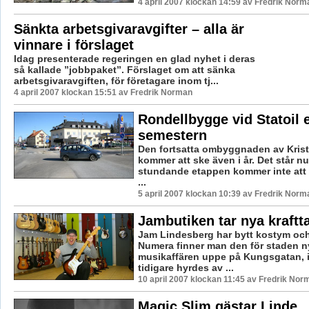
4 april 2007 klockan 14:59 av Fredrik Norm
Sänkta arbetsgivaravgifter – alla är
vinnare i förslaget
Idag presenterade regeringen en glad nyhet i deras
så kallade ”jobbpaket”. Förslaget om att sänka
arbetsgivaravgiften, för företagare inom tj...
4 april 2007 klockan 15:51 av Fredrik Norman
Rondellbygge vid Statoil e
semestern
Den fortsatta ombyggnaden av Kris
kommer att ske även i år. Det står n
stundande etappen kommer inte at
...
5 april 2007 klockan 10:39 av Fredrik Norm
Jambutiken tar nya kraftt
Jam Lindesberg har bytt kostym och
Numera finner man den för staden n
musikaffären uppe på Kungsgatan, 
tidigare hyrdes av ...
10 april 2007 klockan 11:45 av Fredrik Nor
Magic Slim gästar Linde