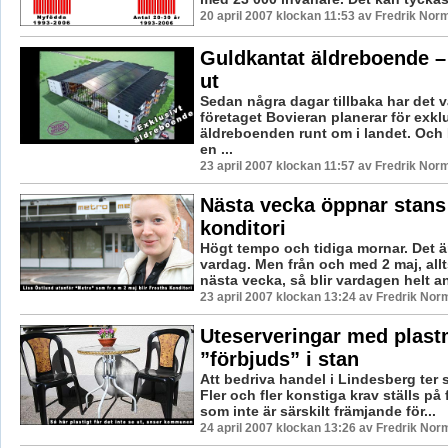
20 april 2007 klockan 11:53 av Fredrik Nor
Guldkantat äldreboende – 
ut
Sedan några dagar tillbaka har det va
företaget Bovieran planerar för exkl
äldreboenden runt om i landet. Och
en ...
23 april 2007 klockan 11:57 av Fredrik Nor
Nästa vecka öppnar stans
konditori
Högt tempo och tidiga mornar. Det 
vardag. Men från och med 2 maj, all
nästa vecka, så blir vardagen helt a
23 april 2007 klockan 13:24 av Fredrik Nor
Uteserveringar med plast
”förbjuds” i stan
Att bedriva handel i Lindesberg ter si
Fler och fler konstiga krav ställs på
som inte är särskilt främjande för...
24 april 2007 klockan 13:26 av Fredrik Nor