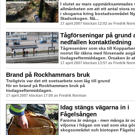
I slutet av mars uppmärksammades v
allmänheten om att ett antal stora ro
i skogarna kring bostadsområdet N
Stadsskogen. Nä...
17 april 2007 klockan 12:02 av Fredrik Nor
Tågförseningar på grund 
nedfallen kontaktledning
Tågresenärer som ska till Kopparberg
norrut får räkna med försenade avg
tisdagseftermiddagen. Orsaken är att
17 april 2007 klockan 13:57 av Fredrik Nor
Brand på Rockhammars bruk
Troligtvis var det ett svetsarbete som låg till grund
för en brand på Rockhammars bruk på
tisdagseftermiddagen.
17 april 2007 klockan 17:00 av Fredrik Norman
Idag stängs vägarna in i
Fågelsången
Farorna är många - men många är oc
viljorna i frågan om vad som ska g
skogsområdet och biotopen Fågelså
...