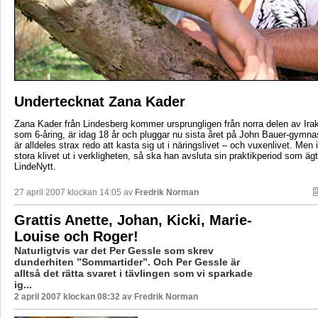
Undertecknat Zana Kader
Zana Kader från Lindesberg kommer ursprungligen från norra delen av Ira
som 6-åring, är idag 18 år och pluggar nu sista året på John Bauer-gymnas
är alldeles strax redo att kasta sig ut i näringslivet – och vuxenlivet. Men 
stora klivet ut i verkligheten, så ska han avsluta sin praktikperiod som äg
LindeNytt.
27 april 2007 klockan 14:05 av
Fredrik Norman
Grattis Anette, Johan, Kicki, Marie-
Louise och Roger!
Naturligtvis var det Per Gessle som skrev
dunderhiten ”Sommartider”. Och Per Gessle är
alltså det rätta svaret i tävlingen som vi sparkade
ig...
2 april 2007 klockan 08:32 av Fredrik Norman