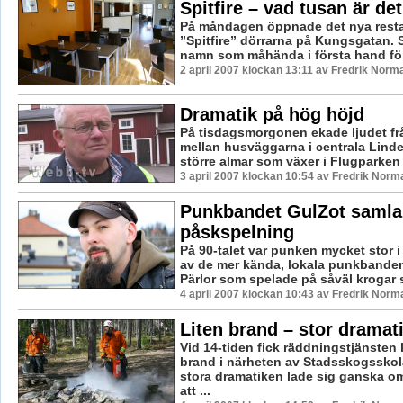
Spitfire – vad tusan är det
På måndagen öppnade det nya resta
”Spitfire” dörrarna på Kungsgatan. Sp
namn som måhända i första hand för 
2 april 2007 klockan 13:11 av Fredrik Norm
Dramatik på hög höjd
På tisdagsmorgonen ekade ljudet f
mellan husväggarna i centrala Linde
större almar som växer i Flugparken 
3 april 2007 klockan 10:54 av Fredrik Norm
Punkbandet GulZot samlar
påskspelning
På 90-talet var punken mycket stor i
av de mer kända, lokala punkbanden
Pärlor som spelade på såväl krogar s
4 april 2007 klockan 10:43 av Fredrik Norm
Liten brand – stor dramat
Vid 14-tiden fick räddningstjänsten
brand i närheten av Stadsskogssko
stora dramatiken lade sig ganska o
att ...