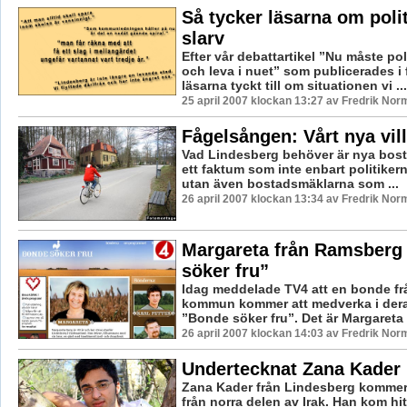
Så tycker läsarna om poli
slarv
Efter vår debattartikel ”Nu måste po
och leva i nuet” som publicerades i 
läsarna tyckt till om situationen vi ...
25 april 2007 klockan 13:27 av Fredrik Nor
Fågelsången: Vårt nya vi
Vad Lindesberg behöver är nya bostä
ett faktum som inte enbart politikern
utan även bostadsmäklarna som ...
26 april 2007 klockan 13:34 av Fredrik Nor
Margareta från Ramsberg
söker fru”
Idag meddelade TV4 att en bonde f
kommun kommer att medverka i dera
”Bonde söker fru”. Det är Margareta 
26 april 2007 klockan 14:03 av Fredrik Nor
Undertecknat Zana Kader
Zana Kader från Lindesberg kommer
från norra delen av Irak. Han kom hit