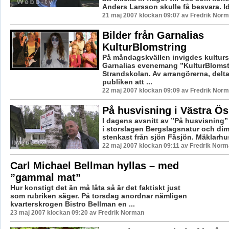
Anders Larsson skulle få besvara. Ida
21 maj 2007 klockan 09:07 av Fredrik Nor
Bilder från Garnalias
KulturBlomstring
På måndagskvällen invigdes kultur
Garnalias evenemang ”KulturBlomst
Strandskolan. Av arrangörerna, delt
publiken att ...
22 maj 2007 klockan 09:09 av Fredrik Nor
På husvisning i Västra Ös
I dagens avsnitt av ”På husvisning”
i storslagen Bergslagsnatur och dim
stenkast från sjön Fåsjön. Mäklarhus
22 maj 2007 klockan 09:11 av Fredrik Nor
Carl Michael Bellman hyllas – med
”gammal mat”
Hur konstigt det än må låta så är det faktiskt just
som rubriken säger. På torsdag anordnar nämligen
kvarterskrogen Bistro Bellman en ...
23 maj 2007 klockan 09:20 av Fredrik Norman