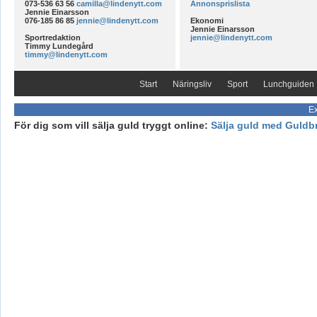
073-536 63 56
camilla@lindenytt.com
Annonsprislista
Jennie Einarsson
076-185 86 85
jennie@lindenytt.com
Ekonomi
Jennie Einarsson
Sportredaktion
jennie@lindenytt.com
Timmy Lundegård
timmy@lindenytt.com
Start
Näringsliv
Sport
Lunchguiden
Ex
För dig som vill sälja guld tryggt online:
Sälja guld med Guldb