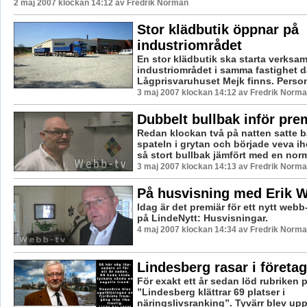
2 maj 2007 klockan 14:12 av Fredrik Norman
Stor klädbutik öppnar på
industriområdet
En stor klädbutik ska starta verksa
industriområdet i samma fastighet d
Lågprisvaruhuset Mejk finns. Perso
3 maj 2007 klockan 14:12 av Fredrik Norm
Dubbelt bullbak inför pre
Redan klockan två på natten satte 
spateln i grytan och började veva ih
så stort bullbak jämfört med en norm
3 maj 2007 klockan 14:13 av Fredrik Norm
På husvisning med Erik W
Idag är det premiär för ett nytt webb
på LindeNytt: Husvisningar.
4 maj 2007 klockan 14:34 av Fredrik Norm
Lindesberg rasar i företa
För exakt ett år sedan löd rubriken 
”Lindesberg klättrar 69 platser i
näringslivsranking”. Tyvärr blev upp