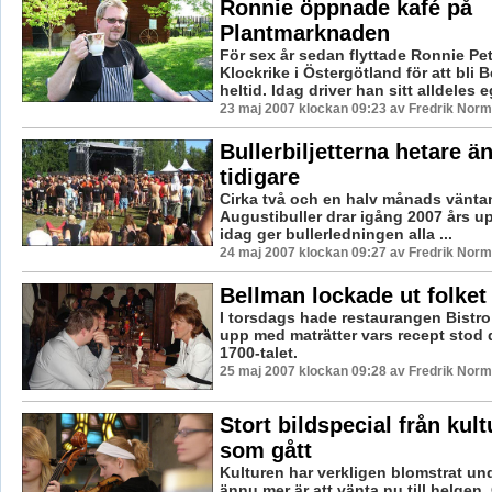
Ronnie öppnade kafé på
Plantmarknaden
För sex år sedan flyttade Ronnie Pet
Klockrike i Östergötland för att bli
heltid. Idag driver han sitt alldeles e
23 maj 2007 klockan 09:23 av Fredrik Nor
Bullerbiljetterna hetare ä
tidigare
Cirka två och en halv månads väntan
Augustibuller drar igång 2007 års u
idag ger bullerledningen alla ...
24 maj 2007 klockan 09:27 av Fredrik Nor
Bellman lockade ut folket
I torsdags hade restaurangen Bistr
upp med maträtter vars recept stod
1700-talet.
25 maj 2007 klockan 09:28 av Fredrik Nor
Stort bildspecial från kul
som gått
Kulturen har verkligen blomstrat u
ännu mer är att vänta nu till helge