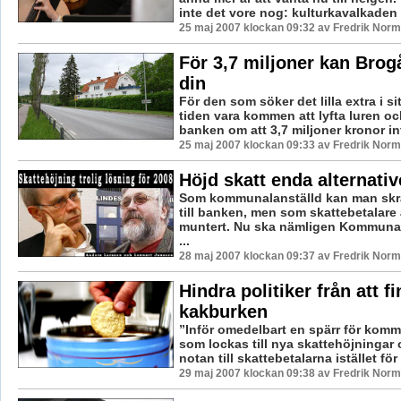
inte det vore nog: kulturkavalkaden f
25 maj 2007 klockan 09:32 av Fredrik Nor
För 3,7 miljoner kan Brog
din
För den som söker det lilla extra i s
tiden vara kommen att lyfta luren oc
banken om att 3,7 miljoner kronor inte
25 maj 2007 klockan 09:33 av Fredrik Nor
Höjd skatt enda alternativ
Som kommunalanställd kan man skra
till banken, men som skattebetalare ä
muntert. Nu ska nämligen Kommun
...
28 maj 2007 klockan 09:37 av Fredrik Nor
Hindra politiker från att fi
kakburken
”Inför omedelbart en spärr för komm
som lockas till nya skattehöjningar 
notan till skattebetalarna istället för 
29 maj 2007 klockan 09:38 av Fredrik Nor