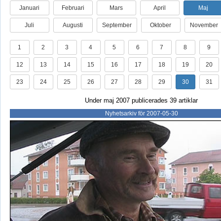
Januari
Februari
Mars
April
Maj
Juli
Augusti
September
Oktober
November
1
2
3
4
5
6
7
8
9
12
13
14
15
16
17
18
19
20
23
24
25
26
27
28
29
30
31
Under maj 2007 publicerades 39 artiklar
Nyhetsarkiv för 2007-05-30