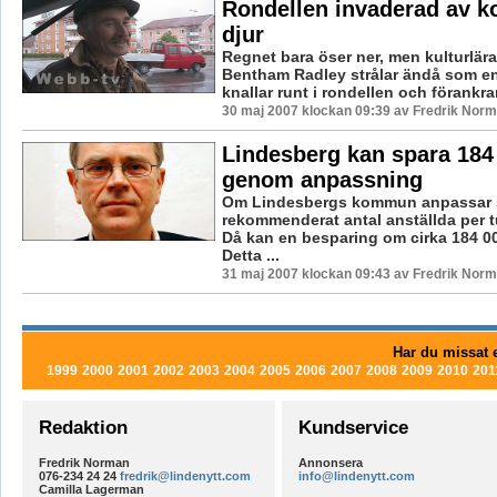
Rondellen invaderad av k
djur
Regnet bara öser ner, men kulturlära
Bentham Radley strålar ändå som en
knallar runt i rondellen och förankrar
30 maj 2007 klockan 09:39 av Fredrik Nor
Lindesberg kan spara 184 
genom anpassning
Om Lindesbergs kommun anpassar s
rekommenderat antal anställda per t
Då kan en besparing om cirka 184 0
Detta ...
31 maj 2007 klockan 09:43 av Fredrik Nor
Har du missat e
1999
2000
2001
2002
2003
2004
2005
2006
2007
2008
2009
2010
201
Redaktion
Kundservice
Fredrik Norman
Annonsera
076-234 24 24
fredrik@lindenytt.com
info@lindenytt.com
Camilla Lagerman