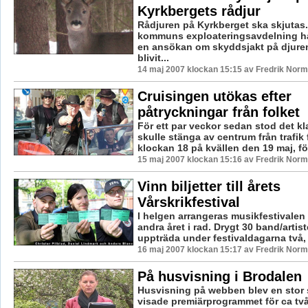
Kyrkbergets rådjur
Rådjuren på Kyrkberget ska skjutas
kommuns exploateringsavdelning ha
en ansökan om skyddsjakt på djure
blivit...
14 maj 2007 klockan 15:15 av Fredrik Nor
Cruisingen utökas efter
påtryckningar från folket
För ett par veckor sedan stod det kla
skulle stänga av centrum från trafik
klockan 18 på kvällen den 19 maj, för 
15 maj 2007 klockan 15:16 av Fredrik Nor
Vinn biljetter till årets
Vårskrikfestival
I helgen arrangeras musikfestivalen 
andra året i rad. Drygt 30 band/artis
uppträda under festivaldagarna två, 
16 maj 2007 klockan 15:17 av Fredrik Nor
På husvisning i Brodalen
Husvisning på webben blev en stor 
visade premiärprogrammet för ca tv