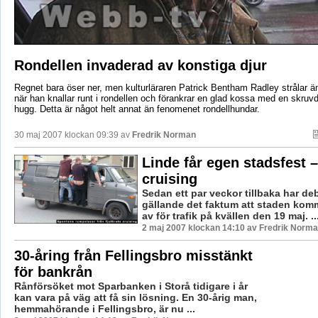
Rondellen invaderad av konstiga djur
Regnet bara öser ner, men kulturläraren Patrick Bentham Radley strålar 
när han knallar runt i rondellen och förankrar en glad kossa med en skruvd
hugg. Detta är något helt annat än fenomenet rondellhundar.
30 maj 2007 klockan 09:39 av
Fredrik Norman
Linde får egen stadsfest – 
cruising
Sedan ett par veckor tillbaka har de
gällande det faktum att staden kom
av för trafik på kvällen den 19 maj. ..
2 maj 2007 klockan 14:10 av Fredrik Norm
30-åring från Fellingsbro misstänkt
för bankrån
Rånförsöket mot Sparbanken i Storå tidigare i år
kan vara på väg att få sin lösning. En 30-årig man,
hemmahörande i Fellingsbro, är nu ...