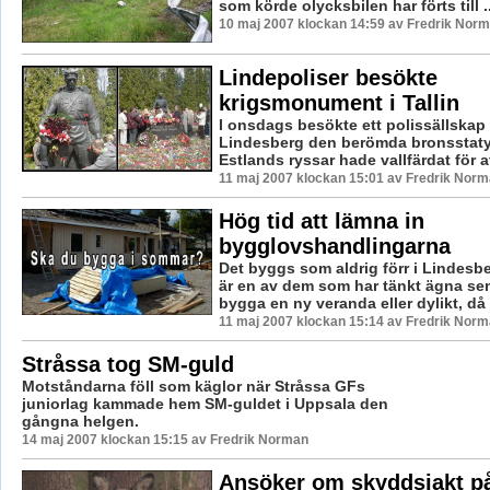
som körde olycksbilen har förts till ..
10 maj 2007 klockan 14:59 av Fredrik Nor
Lindepoliser besökte
krigsmonument i Tallin
I onsdags besökte ett polissällskap 
Lindesberg den berömda bronsstatyn 
Estlands ryssar hade vallfärdat för att
11 maj 2007 klockan 15:01 av Fredrik Nor
Hög tid att lämna in
bygglovshandlingarna
Det byggs som aldrig förr i Lindes
är en av dem som har tänkt ägna sem
bygga en ny veranda eller dylikt, då ä
11 maj 2007 klockan 15:14 av Fredrik Nor
Stråssa tog SM-guld
Motståndarna föll som käglor när Stråssa GFs
juniorlag kammade hem SM-guldet i Uppsala den
gångna helgen.
14 maj 2007 klockan 15:15 av Fredrik Norman
Ansöker om skyddsjakt p