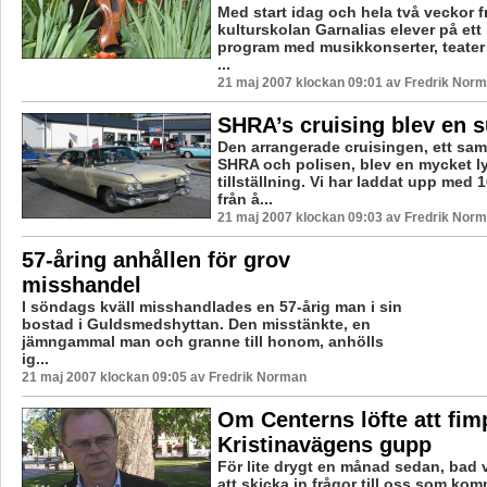
Med start idag och hela två veckor f
kulturskolan Garnalias elever på ett
program med musikkonserter, teate
...
21 maj 2007 klockan 09:01 av Fredrik Nor
SHRA’s cruising blev en 
Den arrangerade cruisingen, ett sam
SHRA och polisen, blev en mycket l
tillställning. Vi har laddat upp med 
från å...
21 maj 2007 klockan 09:03 av Fredrik Nor
57-åring anhållen för grov
misshandel
I söndags kväll misshandlades en 57-årig man i sin
bostad i Guldsmedshyttan. Den misstänkte, en
jämngammal man och granne till honom, anhölls
ig...
21 maj 2007 klockan 09:05 av Fredrik Norman
Om Centerns löfte att fim
Kristinavägens gupp
För lite drygt en månad sedan, bad v
att skicka in frågor till oss som ko