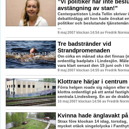
”Vi politiker har inte besl
avstängning av stan!”
Centerpartisten Linda Tellin skriver i
debattinlägg att hon hade önskat en
politiker och beslutande tjänstemän 
...
9 maj 2007 klockan 14:54 av Fredrik Norm
Tre badstränder vid
Strandpromenaden
Om cirka en månad ska det finnas (m
ordentlig badplats i Lindesjön. Målet 
vara klart senast den 15 juni och i ti
9 maj 2007 klockan 14:55 av Fredrik Norm
Klottrare härjar i centrum
Förra helgen roade sig någon eller 
klottra ordentligt på ett antal fastigh
centrala Lindesberg. En av de drabba
10 maj 2007 klockan 14:56 av Fredrik Nor
Kvinna hade änglavakt på
Strax före klockan 14 idag, torsdag, 
mycket otäck singelolycka i Fanthy