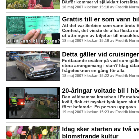
Därför kommer vi självklart fortsätta a
16 maj 2007 klockan 15:18 av Fredrik Nor
Grattis till er som vann bi
Att det var Serbien som vann årets 
Contest, det visste de allra flesta s
utlottningen av biljetter till musikfes
18 maj 2007 klockan 15:19 av Fredrik Nor
Detta gäller vid cruisinge
Fortfarande osäker på vad som gälle
stora arrangemang i stan? Idag rätar
frågetecknen en gång för alla.
18 maj 2007 klockan 15:22 av Fredrik Nor
20-åringar voltade bil i h
Den våldsamma kraschen i Fornabod
kväll, fick ett mycket lyckligare slut
först befarade. En person uppgavs ..
19 maj 2007 klockan 15:23 av Fredrik Nor
Idag sker starten av två v
blomstrande kultur