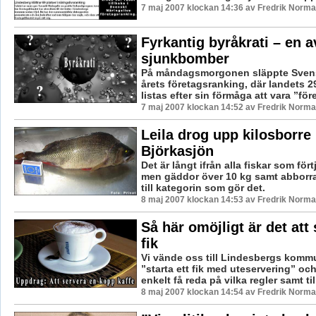
7 maj 2007 klockan 14:36 av Fredrik Norm
Fyrkantig byråkrati – en a
sjunkbomber
På måndagsmorgonen släppte Svens
årets företagsranking, där landets
listas efter sin förmåga att vara ”före
7 maj 2007 klockan 14:52 av Fredrik Norm
Leila drog upp kilosborre 
Björkasjön
Det är långt ifrån alla fiskar som fört
men gäddor över 10 kg samt abborra
till kategorin som gör det.
8 maj 2007 klockan 14:53 av Fredrik Norm
Så här omöjligt är det att 
fik
Vi vände oss till Lindesbergs kommu
”starta ett fik med uteservering” och 
enkelt få reda på vilka regler samt til
8 maj 2007 klockan 14:54 av Fredrik Norm