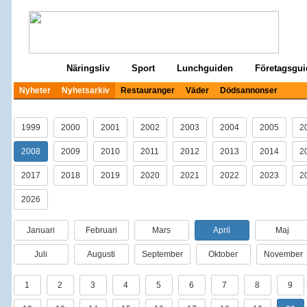
Start
Näringsliv
Sport
Lunchguiden
Företagsgui
Nyheter
Nyhetsarkiv
Restauranger
Väder
Dödsannonser
1999
2000
2001
2002
2003
2004
2005
2
2008
2009
2010
2011
2012
2013
2014
2
2017
2018
2019
2020
2021
2022
2023
2
2026
Januari
Februari
Mars
April
Maj
Juli
Augusti
September
Oktober
November
1
2
3
4
5
6
7
8
9