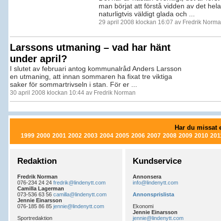
man börjat att förstå vidden av det hela
naturligtvis väldigt glada och ...
29 april 2008 klockan 16:07 av Fredrik Norm
Larssons utmaning – vad har hänt
under april?
I slutet av februari antog kommunalråd Anders Larsson
en utmaning, att innan sommaren ha fixat tre viktiga
saker för sommartrivseln i stan. För er ...
30 april 2008 klockan 10:44 av Fredrik Norman
Har du missat e
1999
2000
2001
2002
2003
2004
2005
2006
2007
2008
2009
2010
201
Redaktion
Kundservice
Fredrik Norman
Annonsera
076-234 24 24
fredrik@lindenytt.com
info@lindenytt.com
Camilla Lagerman
073-536 63 56
camilla@lindenytt.com
Annonsprislista
Jennie Einarsson
076-185 86 85
jennie@lindenytt.com
Ekonomi
Jennie Einarsson
Sportredaktion
jennie@lindenytt.com