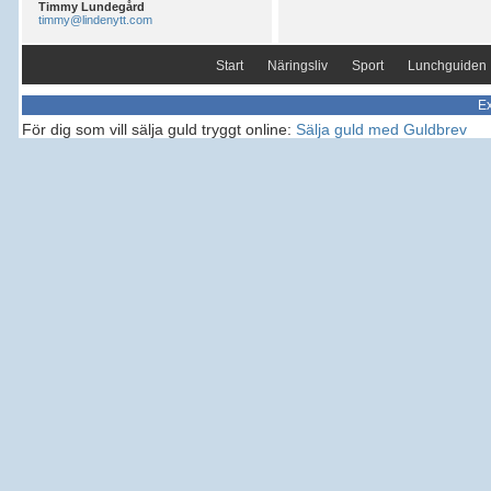
Timmy Lundegård
timmy@lindenytt.com
Start
Näringsliv
Sport
Lunchguiden
Ex
För dig som vill sälja guld tryggt online:
Sälja guld med Guldbrev