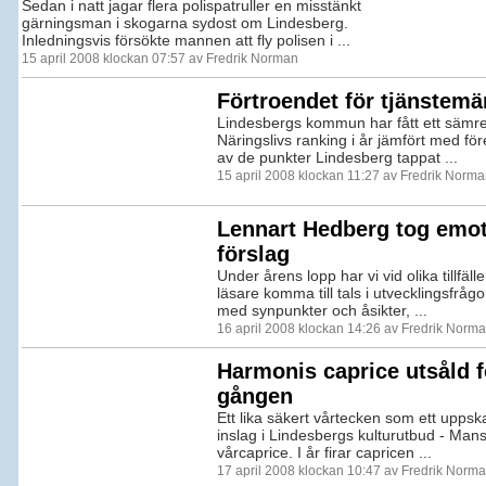
Sedan i natt jagar flera polispatruller en misstänkt
gärningsman i skogarna sydost om Lindesberg.
Inledningsvis försökte mannen att fly polisen i ...
15 april 2008 klockan 07:57 av Fredrik Norman
Förtroendet för tjänstemä
Lindesbergs kommun har fått ett sämre
Näringslivs ranking i år jämfört med fö
av de punkter Lindesberg tappat ...
15 april 2008 klockan 11:27 av Fredrik Norm
Lennart Hedberg tog emot
förslag
Under årens lopp har vi vid olika tillfälle
läsare komma till tals i utvecklingsfråg
med synpunkter och åsikter, ...
16 april 2008 klockan 14:26 av Fredrik Norm
Harmonis caprice utsåld f
gången
Ett lika säkert vårtecken som ett uppska
inslag i Lindesbergs kulturutbud - Ma
vårcaprice. I år firar capricen ...
17 april 2008 klockan 10:47 av Fredrik Norm