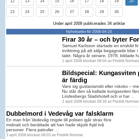
12
13
14
15
16
17
18
19
20
23
24
25
26
27
28
29
30
Under april 2008 publicerades 34 artiklar
Nyhetsarkiv för 2008-04-20
Firar 30 år – och byter F
Samuel Karlsson startade en enskild f
inriktning på att sälja begagnade bilar i
talet. Några år senare, 1978, bildade ha
1 april 2008 klockan 08:04 av Fredrik Norman
Bildspecial: Kungasviten 
är färdig
Vare sig gustavianskt eller rokoko – me
Nu står den så kallade kungasviten fär
Lindesbergs Stadshotell och vi har ...
2 april 2008 klockan 08:34 av Fredrik Norman
Dubbelmord i Vedevåg var falsklarm
En man från Vedevåg ringde till polisen igår strax före
midnatt och berättade att han hade skjutit ihjäl två
personer. Flera patruller ...
3 april 2008 klockan 08:03 av Fredrik Norman