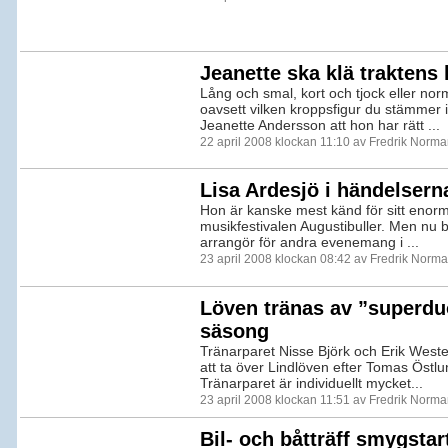
Jeanette ska klä traktens k
Lång och smal, kort och tjock eller no
oavsett vilken kroppsfigur du stämmer 
Jeanette Andersson att hon har rätt ...
22 april 2008 klockan 11:10 av Fredrik Norm
Lisa Ardesjö i händelser
Hon är kanske mest känd för sitt eno
musikfestivalen Augustibuller. Men nu b
arrangör för andra evenemang i ...
23 april 2008 klockan 08:42 av Fredrik Norm
Löven tränas av ”superdu
säsong
Tränarparet Nisse Björk och Erik Wes
att ta över Lindlöven efter Tomas Östl
Tränarparet är individuellt mycket...
23 april 2008 klockan 11:51 av Fredrik Norm
Bil- och båtträff smygstar