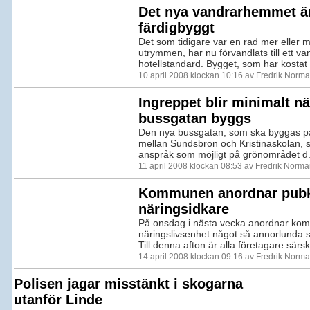
Det nya vandrarhemmet ä
färdigbyggt
Det som tidigare var en rad mer eller
utrymmen, har nu förvandlats till ett 
hotellstandard. Bygget, som har kostat .
10 april 2008 klockan 10:16 av Fredrik Norm
Ingreppet blir minimalt nä
bussgatan byggs
Den nya bussgatan, som ska byggas p
mellan Sundsbron och Kristinaskolan, sk
anspråk som möjligt på grönområdet d.
11 april 2008 klockan 08:53 av Fredrik Norm
Kommunen anordnar pubkv
näringsidkare
På onsdag i nästa vecka anordnar k
näringslivsenhet något så annorlunda 
Till denna afton är alla företagare särskil
14 april 2008 klockan 09:16 av Fredrik Norm
Polisen jagar misstänkt i skogarna
utanför Linde