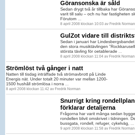
Göransonska är såld
Sedan drygt två år tillbaka har Göran
varit till salu – och nu har fastigheten slu
Förutom ...
8 april 2008 klockan 10:03 av Fredrik Norman
GulZot vidare till distrikts
Sedan i januari har Lindesbergsbandet G
den stora musiktävlingen ”Rockkarusell
största tävling för oetablerade ...
8 april 2008 klockan 11:04 av Fredrik Norman
Strömlöst två gånger i natt
Natten till tisdag inträffade två strömavbrott på Linde
Energis nät. Under totalt 20 minuter var mellan 1200-
1500 hushåll strömlösa i norra ...
8 april 2008 klockan 11:42 av Fredrik Norman
Snurrigt kring rondellplan
förklarar detaljerna
Frågorna har varit många sedan bygge
rondellen blivit omskrivet i tidningen. 
bussgata, rondell, refuger, cykelväg, ...
9 april 2008 klockan 11:58 av Fredrik Norman