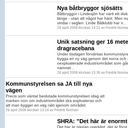
Nya båtbryggor sjösätts
Båtbryggor i Lindesjön har varit ett di
länge - utan att något har hänt. Men n
vindar i seglen. Linde Båtklubb har n...
28 april 2008 klockan 14:22 av Fredrik Norm
Unik satsning ger 16 mete
dragracebana
Under tisdagen förväntas kommunstyrel
bygga en ny väg genom det norra och
oexploaterade industriområdet som gå
namnet...
28 april 2008 klockan 15:36 av Fredrik Norm
Kommunstyrelsen sa JA till nya
vägen
Precis som väntat beslutade kommunstyrelsen idag att
marken norr om industriområdet ska exploateras och
att man bygger en väg rakt igenom området.
29 april 2008 klockan 13:24 av Fredrik Norman
SHRA: ”Det här är enormt 
Det här är nästan overkligt, det är för