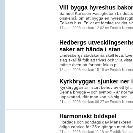
Vill bygga hyreshus bako
Samuel Karlsson Fastigheter i Lindesb
önskemål om att bygga en hyresfastig
Folkets hus. Enligt ett förslag rör det sig
17 april 2008 klockan 12:02 av Fredrik Norm
Hedbergs utvecklingsenhe
saker att hända i stan
Lindesbergs stadskärna skall leva. Ev
slag skall få folk att trivas och vilja vist
måste även ha fortsatt fokus p...
18 april 2008 klockan 15:15 av Fredrik Norm
Kyrkbryggan sjunker ner i
Kyrkbryggan är i stort behov av ett lyft. 
Denna brygga – och symbol - är normal
uppskattad, där man kan slå sig ned...
21 april 2008 klockan 09:27 av Fredrik Norm
Harmoniskt bildspel
I lördags och söndags gav Manskören 
årliga caprice för 25:e gången med du
21 april 2008 klockan 11:18 av Fredrik Norm