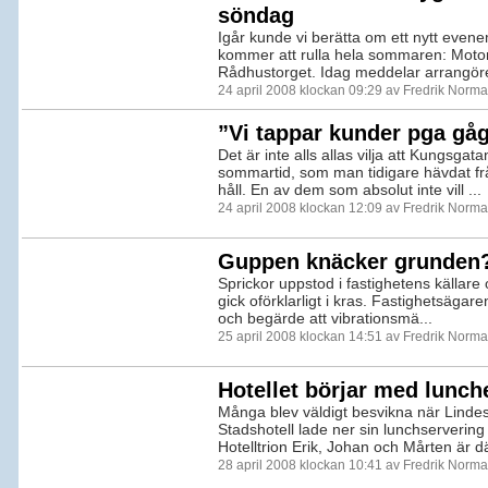
söndag
Igår kunde vi berätta om ett nytt eve
kommer att rulla hela sommaren: Motor
Rådhustorget. Idag meddelar arrangöre
24 april 2008 klockan 09:29 av Fredrik Norm
”Vi tappar kunder pga gå
Det är inte alls allas vilja att Kungsgata
sommartid, som man tidigare hävdat 
håll. En av dem som absolut inte vill ...
24 april 2008 klockan 12:09 av Fredrik Norm
Guppen knäcker grunden
Sprickor uppstod i fastighetens källare 
gick oförklarligt i kras. Fastighetsägar
och begärde att vibrationsmä...
25 april 2008 klockan 14:51 av Fredrik Norm
Hotellet börjar med lunch
Många blev väldigt besvikna när Linde
Stadshotell lade ner sin lunchserverin
Hotelltrion Erik, Johan och Mårten är där
28 april 2008 klockan 10:41 av Fredrik Norm