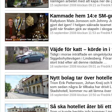
nämligen arbetet med att kapa ner de g
15 september 2008 klockan 09:21 av Fredrik
Kammade hem 14:e SM-gu
Rallyduon Mats Jonsson och Johnny J
gjort det igen! I helgen säkrade teame
guld när finalen gick av stapeln i skogar
15 september 2008 klockan 11:53 av Fredrik
Väjde för katt – körde in i
Tidigt i morse inträffade en singelolyck
Siggebohyttevägen i Lindesberg. Förare
stort träd efter att denne räddade ...
16 september 2008 klockan 09:01 av Fredrik
Nytt bolag tar över hotelle
Trion Erik Pettersson, Johan Kreij och 
som sedan några år tillbaka har drivit 
Stadshotell, kommer nu att lämna över .
16 september 2008 klockan 10:50 av Fredrik
Så ska hotellet åter bli ett
Som vi kunde berätta igår kommer Lin