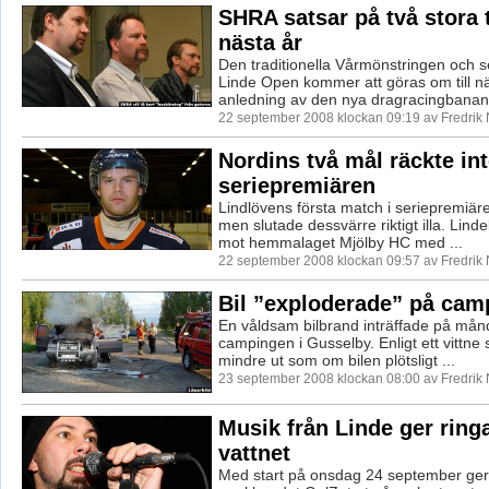
SHRA satsar på två stora 
nästa år
Den traditionella Vårmönstringen och
Linde Open kommer att göras om till n
anledning av den nya dragracingbanan 
22 september 2008 klockan 09:19 av Fredrik
Nordins två mål räckte int
seriepremiären
Lindlövens första match i seriepremiär
men slutade dessvärre riktigt illa. Linde
mot hemmalaget Mjölby HC med ...
22 september 2008 klockan 09:57 av Fredrik
Bil ”exploderade” på cam
En våldsam bilbrand inträffade på må
campingen i Gusselby. Enligt ett vittne 
mindre ut som om bilen plötsligt ...
23 september 2008 klockan 08:00 av Fredrik
Musik från Linde ger ring
vattnet
Med start på onsdag 24 september ger 