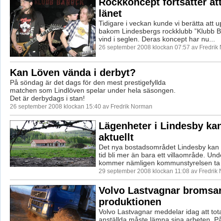
Rockkoncept fortsätter att
länet
Tidigare i veckan kunde vi berätta at
bakom Lindesbergs rockklubb ”Klubb Ba
vind i seglen. Deras koncept har nu...
26 september 2008 klockan 07:57 av Fredrik
Kan Löven vända i derbyt?
På söndag är det dags för den mest prestigefyllda
matchen som Lindlöven spelar under hela säsongen.
Det är derbydags i stan!
26 september 2008 klockan 15:40 av Fredrik Norman
Lägenheter i Lindesby kan
aktuellt
Det nya bostadsområdet Lindesby kan i
tid bli mer än bara ett villaområde. U
kommer nämligen kommunstyrelsen ta .
29 september 2008 klockan 11:08 av Fredrik
Volvo Lastvagnar bromsa
produktionen
Volvo Lastvagnar meddelar idag att tot
anställda måste lämna sina arbeten. På