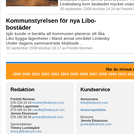
Lindesberg kom beskedet mycket ovänta
30 september 2008 klockan 14:24 av Fredrik
Kommunstyrelsen för nya Libo-
bostäder
Igår kunde vi berätta att kommunen planerar att låta
Libo bygga lägenheter i bland annat området Lindesby.
Under dagens sammanträde klubbade ...
30 september 2008 klockan 16:17 av Fredrik Norman
Har du missat e
1999
2000
2001
2002
2003
2004
2005
2006
2007
2008
2009
2010
201
Redaktion
Kundservice
Fredrik Norman
Annonsera
076-234 24 24
fredrik@lindenytt.com
info@lindenytt.com
Camilla Lagerman
073-536 63 56
camilla@lindenytt.com
Annonsprislista
Jennie Einarsson
076-185 86 85
jennie@lindenytt.com
Ekonomi
Jennie Einarsson
Sportredaktion
jennie@lindenytt.com
Timmy Lundegård
timmy@lindenytt.com