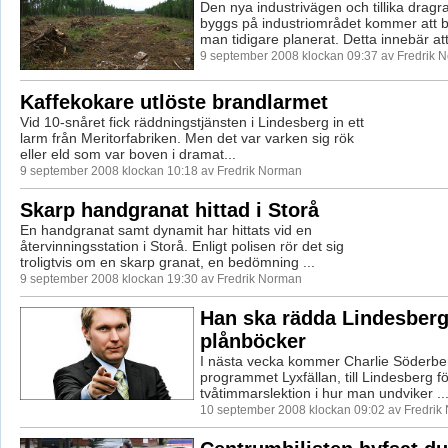
Den nya industrivägen och tillika dra
byggs på industriområdet kommer att b
man tidigare planerat. Detta innebär att
9 september 2008 klockan 09:37 av Fredrik 
Kaffekokare utlöste brandlarmet
Vid 10-snåret fick räddningstjänsten i Lindesberg in ett
larm från Meritorfabriken. Men det var varken sig rök
eller eld som var boven i dramat...
9 september 2008 klockan 10:18 av Fredrik Norman
Skarp handgranat hittad i Storå
En handgranat samt dynamit har hittats vid en
återvinningsstation i Storå. Enligt polisen rör det sig
troligtvis om en skarp granat, en bedömning ...
9 september 2008 klockan 19:30 av Fredrik Norman
Han ska rädda Lindesber
plånböcker
I nästa vecka kommer Charlie Söderber
programmet Lyxfällan, till Lindesberg fö
tvåtimmarslektion i hur man undviker ..
10 september 2008 klockan 09:02 av Fredrik