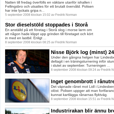
Natten till fredag överfölls en väktare utanför ishallen i
Fellingsbro och utsattes för ett brutalt övervåld. Polisen
har inte lyckats gripa n...
5 september 2008 klockan 15:02 av Fredrik Norman
Stor dieselstöld stoppades i Storå
En anställd på ett företag i Storå slog i morse larm om
att någon hade klippt upp grinden till företaget och kört
in med en lastbil. Enligt ...
8 september 2008 klockan 08:25 av Fredrik Norman
Nisse Björk log (minst) 2
Under den gångna helgen har Lindesb
deltagit i en träningsturnering inför stu
i slutet av september. Turneringen ...
8 september 2008 klockan 09:24 av Fredrik 
Inget genombrott i rånut
Det väpnade rånet mot Lidl i Lindesber
olöst. Polisen uppger att man fortfaran
kunnat kartlägga rånarnas flyktväg.
8 september 2008 klockan 15:51 av Fredrik 
Industrirakan blir ännu b