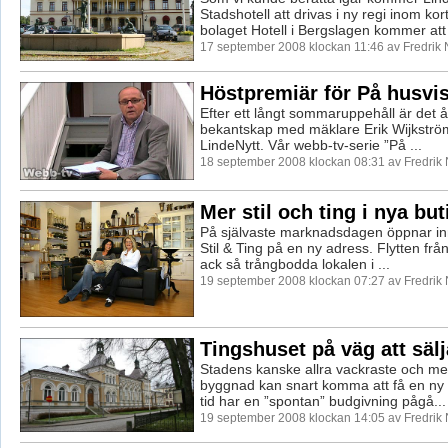
Stadshotell att drivas i ny regi inom kor
bolaget Hotell i Bergslagen kommer att 
17 september 2008 klockan 11:46 av Fredrik
Höstpremiär för På husvi
Efter ett långt sommaruppehåll är det åt
bekantskap med mäklare Erik Wijkströ
LindeNytt. Vår webb-tv-serie ”På ...
18 september 2008 klockan 08:31 av Fredrik
Mer stil och ting i nya but
På självaste marknadsdagen öppnar in
Stil & Ting på en ny adress. Flytten fr
ack så trångbodda lokalen i ...
19 september 2008 klockan 07:27 av Fredrik
Tingshuset på väg att säl
Stadens kanske allra vackraste och mes
byggnad kan snart komma att få en ny
tid har en ”spontan” budgivning pågå...
19 september 2008 klockan 14:05 av Fredrik