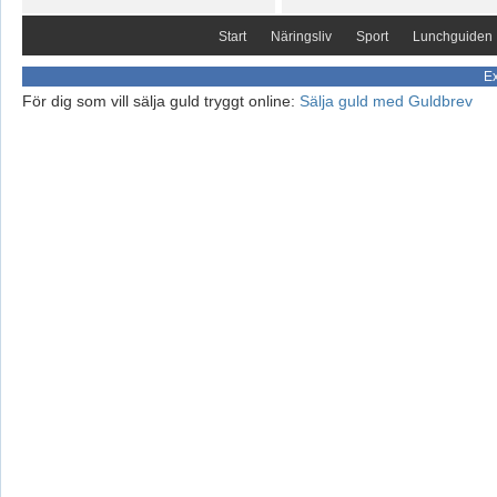
Start
Näringsliv
Sport
Lunchguiden
Ex
För dig som vill sälja guld tryggt online:
Sälja guld med Guldbrev