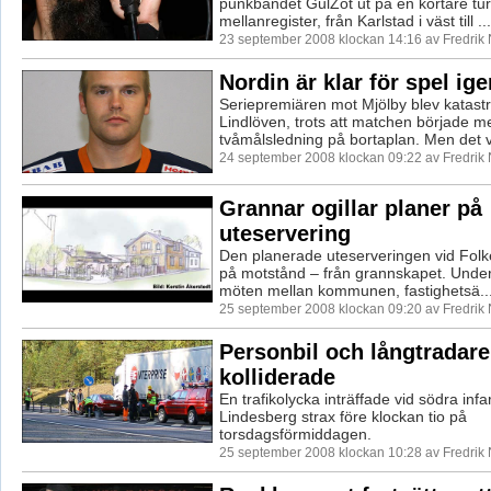
punkbandet GulZot ut på en kortare tur
mellanregister, från Karlstad i väst till ...
23 september 2008 klockan 14:16 av Fredrik
Nordin är klar för spel ige
Seriepremiären mot Mjölby blev katastro
Lindlöven, trots att matchen började m
tvåmålsledning på bortaplan. Men det va
24 september 2008 klockan 09:22 av Fredrik
Grannar ogillar planer på
uteservering
Den planerade uteserveringen vid Folke
på motstånd – från grannskapet. Und
möten mellan kommunen, fastighetsä..
25 september 2008 klockan 09:20 av Fredrik
Personbil och långtradare
kolliderade
En trafikolycka inträffade vid södra infart
Lindesberg strax före klockan tio på
torsdagsförmiddagen.
25 september 2008 klockan 10:28 av Fredrik