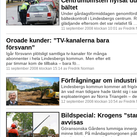
Centrumbilisten hyfsat d
bältet
Under gårdagsförmiddagen genomförde
bälteskontroll i Lindesbergs centrum. R
glädjande eftersom det var relativt få ...
11 september 2008 klockan 10:01 av Fredrik
Oroade kunder: ”TV-kanalerna bara
försvann”
Igår försvann plötsligt samtliga tv-kanaler för många
abonnenter i hela Lindesbergs kommun. Men efter ett
par timmar kom de tillbaka – bara fö...
11 september 2008 klockan 15:14 av Fredrik Norman
Förfrågningar om industr
Lindesbergs kommun kommer att frigö
än vad man tidigare hade tänkt sig i 
exploateringen av Norra Triangeln – det
12 september 2008 klockan 10:54 av Fredrik
Bildspecial: Krogens ”st
avvisas
Göransonska Gårdens lummiga innergår
minne blott. På måndagsmorgonen på