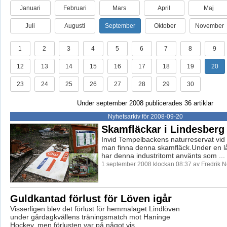
Januari
Februari
Mars
April
Maj
Juli
Augusti
September
Oktober
November
1
2
3
4
5
6
7
8
9
12
13
14
15
16
17
18
19
20
23
24
25
26
27
28
29
30
Under september 2008 publicerades 36 artiklar
Nyhetsarkiv för 2008-09-20
Skamfläckar i Lindesberg
Invid Tempelbackens naturreservat vid
man finna denna skamfläck.Under en lå
har denna industritomt använts som ...
1 september 2008 klockan 08:37 av Fredrik 
Guldkantad förlust för Löven igår
Visserligen blev det förlust för hemmalaget Lindlöven
under gårdagkvällens träningsmatch mot Haninge
Hockey, men förlusten var på något vis ...