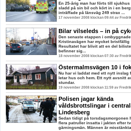
En 25-årig man har förts till sjukhus
sladd på sin bil och kört in i en be
inträffade på länsväg 249 strax ...
17 november 2008 klockan 09:44 av Fredr
Bilar vilseleds – in på cy
Den senaste etappen i ombyggnade
Kristinavägen har mycket bristfällig 
Resultatet har blivit att en del bilist
befinner sig...
18 november 2008 klockan 07:30 av Fredr
Östermalmsvägen 10 i fo
Nu har vi laddat med ett nytt inslag 
letar hus och hem. Ett nytt avsnitt 
stundar.
19 november 2008 klockan 11:59 av Fredr
Polisen jagar kända
våldsbrottslingar i centra
Lindesberg
Sedan tidigt på torsdagsmorgonen h
flera patruller insatta i jakten efter 
gärningsmän. Männen är misstänkta f