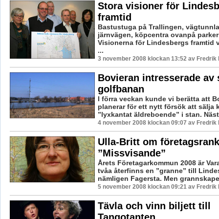
Stora visioner för Lindes
framtid
Bastustuga på Trallingen, vägtunnl
järnvägen, köpcentra ovanpå parker
Visionerna för Lindesbergs framtid 
...
3 november 2008 klockan 13:52 av Fredri
Bovieran intresserade av 
golfbanan
I förra veckan kunde vi berätta att B
planerar för ett nytt försök att sälja
”lyxkantat äldreboende” i stan. Nästa
4 november 2008 klockan 09:07 av Fredri
Ulla-Britt om företagsrank
”Missvisande”
Årets Företagarkommun 2008 är Va
tvåa återfinns en ”granne” till Lind
nämligen Fagersta. Men grannskapet 
5 november 2008 klockan 09:21 av Fredri
Tävla och vinn biljett till
Tangotanten