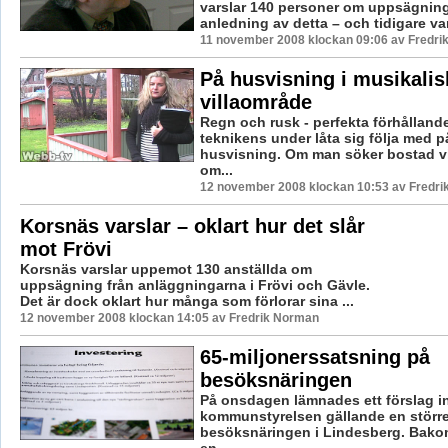
varslar 140 personer om uppsägnin
anledning av detta – och tidigare var
11 november 2008 klockan 09:06 av Fredr
På husvisning i musikalis
villaområde
Regn och rusk - perfekta förhållande
teknikens under låta sig följa med p
husvisning. Om man söker bostad vil
om...
12 november 2008 klockan 10:53 av Fredr
Korsnäs varslar – oklart hur det slår
mot Frövi
Korsnäs varslar uppemot 130 anställda om
uppsägning från anläggningarna i Frövi och Gävle.
Det är dock oklart hur många som förlorar sina ...
12 november 2008 klockan 14:05 av Fredrik Norman
65-miljonerssatsning på
besöksnäringen
På onsdagen lämnades ett förslag in 
kommunstyrelsen gällande en större
besöksnäringen i Lindesberg. Bakom
en...