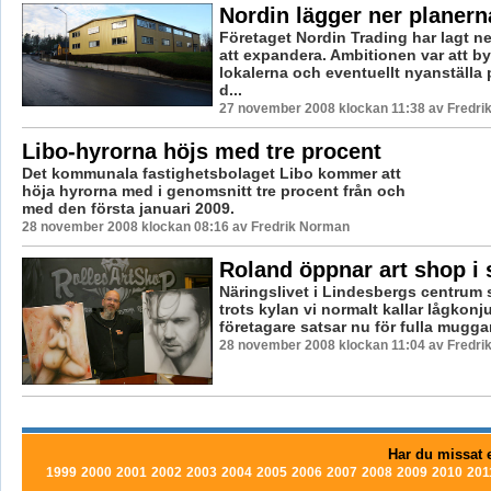
Nordin lägger ner planern
Företaget Nordin Trading har lagt n
att expandera. Ambitionen var att b
lokalerna och eventuellt nyanställa 
d...
27 november 2008 klockan 11:38 av Fredr
Libo-hyrorna höjs med tre procent
Det kommunala fastighetsbolaget Libo kommer att
höja hyrorna med i genomsnitt tre procent från och
med den första januari 2009.
28 november 2008 klockan 08:16 av Fredrik Norman
Roland öppnar art shop i 
Näringslivet i Lindesbergs centrum s
trots kylan vi normalt kallar lågkonj
företagare satsar nu för fulla muggar
28 november 2008 klockan 11:04 av Fredr
Har du missat e
1999
2000
2001
2002
2003
2004
2005
2006
2007
2008
2009
2010
201