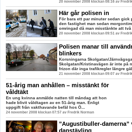
20 november 2008 klockan 08:16 av Fredr
Här går polisen in
För bara ett par minuter sedan gick p
den fastighet man sedan morgontimm
omringad då man misstänkte att två 
20 november 2008 klockan 09:51 av Fredr
Polisen manar till använd
blinkers
Korsningarna Skolgatan/Järnvägsg
Skolgatan/Kristinavägen är inte på 
frizon där inga trafikregler längre gäl
21 november 2008 klockan 09:07 av Fredr
51-årig man anhållen – misstänkt för
våldtäkt
En ung kvinna anmälde natten till måndag att hon
hade blivit våldtagen av en 51-årig man. Enligt
uppgift från vakthavande befäl hos Ö...
24 november 2008 klockan 07:57 av Fredrik Norman
”Augustibuller-damerna”
danstävling