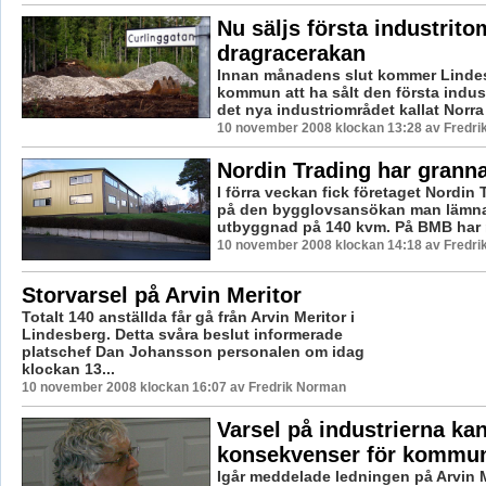
Nu säljs första industrito
dragracerakan
Innan månadens slut kommer Linde
kommun att ha sålt den första indus
det nya industriområdet kallat Norra
10 november 2008 klockan 13:28 av Fredr
Nordin Trading har grann
I förra veckan fick företaget Nordin
på den bygglovsansökan man lämnat
utbyggnad på 140 kvm. På BMB har m
10 november 2008 klockan 14:18 av Fredr
Storvarsel på Arvin Meritor
Totalt 140 anställda får gå från Arvin Meritor i
Lindesberg. Detta svåra beslut informerade
platschef Dan Johansson personalen om idag
klockan 13...
10 november 2008 klockan 16:07 av Fredrik Norman
Varsel på industrierna kan
konsekvenser för kommu
Igår meddelade ledningen på Arvin M