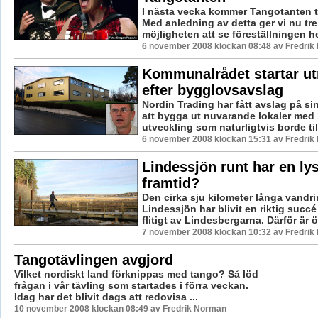
I nästa vecka kommer Tangotanten ti
Med anledning av detta ger vi nu tr
möjligheten att se föreställningen he
6 november 2008 klockan 08:48 av Fredri
Kommunalrådet startar ut
efter bygglovsavslag
Nordin Trading har fått avslag på s
att bygga ut nuvarande lokaler med
utveckling som naturligtvis borde til
6 november 2008 klockan 15:31 av Fredri
Lindessjön runt har en ly
framtid?
Den cirka sju kilometer långa vandr
Lindessjön har blivit en riktig suc
flitigt av Lindesbergarna. Därför är ö.
7 november 2008 klockan 10:32 av Fredri
Tangotävlingen avgjord
Vilket nordiskt land förknippas med tango? Så löd
frågan i vår tävling som startades i förra veckan.
Idag har det blivit dags att redovisa ...
10 november 2008 klockan 08:49 av Fredrik Norman