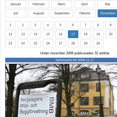
Januari
Februari
Mars
April
Maj
Juli
Augusti
September
Oktober
November
1
2
3
4
5
6
7
8
9
12
13
14
15
16
17
18
19
20
23
24
25
26
27
28
29
30
Under november 2008 publicerades 32 artiklar
Nyhetsarkiv för 2008-11-17