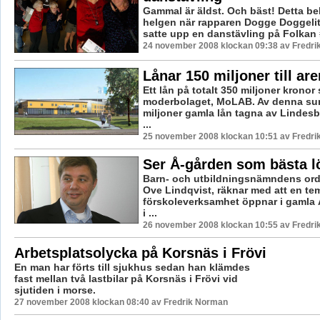
Gammal är äldst. Och bäst! Detta be
helgen när rapparen Dogge Doggelit
satte upp en danstävling på Folkan 
24 november 2008 klockan 09:38 av Fredr
Lånar 150 miljoner till ar
Ett lån på totalt 350 miljoner kronor
moderbolaget, MoLAB. Av denna su
miljoner gamla lån tagna av Linde
...
25 november 2008 klockan 10:51 av Fredr
Ser Å-gården som bästa l
Barn- och utbildningsnämndens ord
Ove Lindqvist, räknar med att en te
förskoleverksamhet öppnar i gamla
i ...
26 november 2008 klockan 10:55 av Fredr
Arbetsplatsolycka på Korsnäs i Frövi
En man har förts till sjukhus sedan han klämdes
fast mellan två lastbilar på Korsnäs i Frövi vid
sjutiden i morse.
27 november 2008 klockan 08:40 av Fredrik Norman