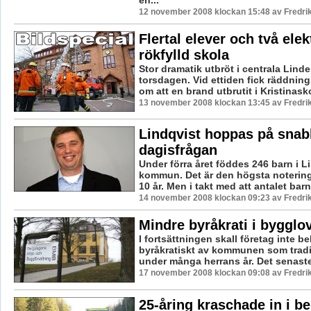
12 november 2008 klockan 15:48 av Fredr
Flertal elever och två elekt
rökfylld skola
Stor dramatik utbröt i centrala Lind
torsdagen. Vid ettiden fick räddning
om att en brand utbrutit i Kristinasko
13 november 2008 klockan 13:45 av Fredr
Lindqvist hoppas på snabb
dagisfrågan
Under förra året föddes 246 barn i 
kommun. Det är den högsta noterin
10 år. Men i takt med att antalet barn
14 november 2008 klockan 09:23 av Fredr
Mindre byråkrati i byggl
I fortsättningen skall företag inte b
byråkratiskt av kommunen som tradit
under många herrans år. Det senaste f
17 november 2008 klockan 09:08 av Fredr
25-åring kraschade in i b