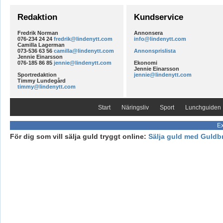
Redaktion
Kundservice
Fredrik Norman
Annonsera
076-234 24 24
fredrik@lindenytt.com
info@lindenytt.com
Camilla Lagerman
073-536 63 56
camilla@lindenytt.com
Annonsprislista
Jennie Einarsson
076-185 86 85
jennie@lindenytt.com
Ekonomi
Jennie Einarsson
Sportredaktion
jennie@lindenytt.com
Timmy Lundegård
timmy@lindenytt.com
Start
Näringsliv
Sport
Lunchguiden
Ex
För dig som vill sälja guld tryggt online:
Sälja guld med Guldb