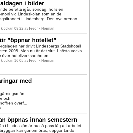
aldagen i bilder
nde berätta igår, söndag, hölls en
oni vid Lindeskolan som en del i
agsfirandet i Lindesberg. Den nya arenan
..
0 klockan 08:22 av Fredrik Norman
ör ”öppnar hotellet”
Bergslagen har drivit Lindesbergs Stadshotell
ten 2008. Men nu är det slut. I nästa vecka
 över hotellverksamheten ...
0 klockan 16:05 av Fredrik Norman
åringar med
 gärningsmän
er och
ffren överf...
n
an öppnas innan semestern
ån i Lindessjön är nu så pass låg att arbetet
bryggan kan genomföras, uppger Linde