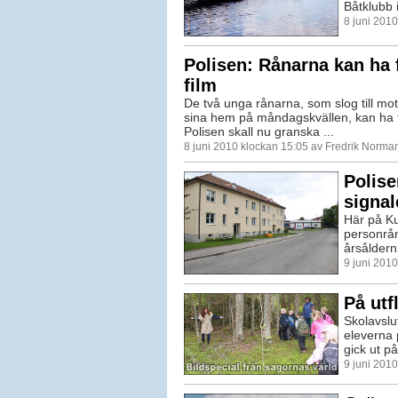
Båtklubb 
8 juni 201
Polisen: Rånarna kan ha 
film
De två unga rånarna, som slog till mot
sina hem på måndagskvällen, kan ha f
Polisen skall nu granska ...
8 juni 2010 klockan 15:05 av Fredrik Norma
Polise
signa
Här på K
personrån
årsåldern 
9 juni 201
På utf
Skolavslut
eleverna 
gick ut på 
9 juni 201