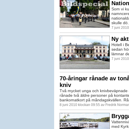
Nation
Som vi ku
namncerem
nationald
skulle dö.
7 juni 201
Ny akt
Hotell i 
sedan hös
lämnar de
7 juni 201
70-åringar rånade av ton
kniv
Två mycket unga och knivbeväpnade
rånade två äldre personer på kontant
bankomatkort på måndagskvällen. Råno
8 juni 2010 klockan 09:55 av Fredrik Norma
Brygg
Vattenniv
med Kyrk