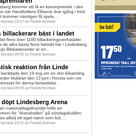
premiären
sberg kommer att få en kanonpremiär i den
n när Handbollens Elitserie drar igång i höst.
t kommer nämligen få spela ...
0 klockan 16:07 av Fredrik Norman
 billackerare bäst i landet
det finns över 1100 billackeringsverkstäder.
 de allra bästa finns faktiskt här i Lindesberg.
gs Bilskadecenter är en...
0 klockan 09:50 av Fredrik Norman
tisk reaktion från Linde
 berättade den 19 maj om en stor bilsamling
nder klubban den 13 juni i Hovsta norr om
tresset för denna fantastiska ...
0 klockan 09:58 av Fredrik Norman
 döpt Lindesberg Arena
l i nationaldagsfirandet hölls en
oni för ”Arenahallen” på söndagskvällen,
ev alltså ett eget namn som fick ...
0 klockan 19:01 av Fredrik Norman