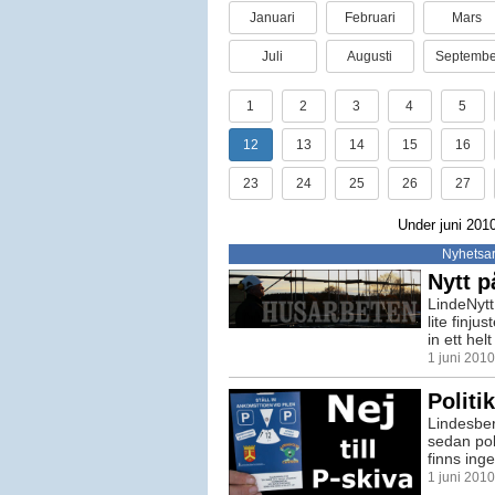
Januari
Februari
Mars
Juli
Augusti
Septembe
1
2
3
4
5
12
13
14
15
16
23
24
25
26
27
Under juni 2010
Nyhetsar
Nytt p
LindeNytt 
lite finju
in ett helt
1 juni 201
Politi
Lindesber
sedan pol
finns inge
1 juni 201