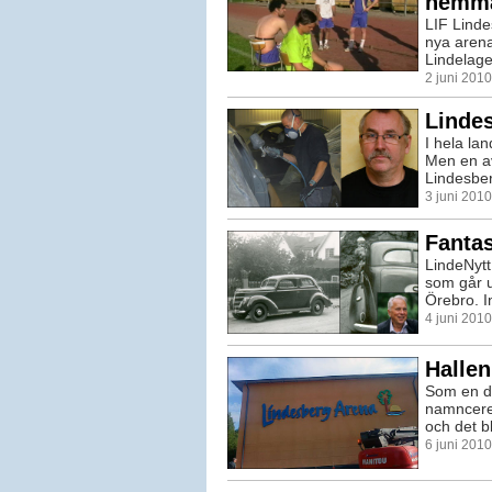
hemma
LIF Linde
nya arena
Lindelage
2 juni 201
Lindes
I hela lan
Men en av
Lindesber
3 juni 201
Fantas
LindeNytt
som går u
Örebro. In
4 juni 201
Hallen
Som en de
namncerem
och det bl
6 juni 201