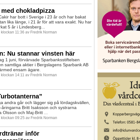
r med chokladpizza
kir har bott i Sverige i 23 år och har bakat
an lika länge, i 21 år för att vara exakt. Nu har
kat 5 år i Lindesberg...
0 klockan 11:36 av Fredrik Norman
: Nu stannar vinsten här
dag 1 juni, förvärvade Sparbanksstiftelsen
n samtliga aktier i Bergslagens Sparbank AB
 därmed ensam ägare.
0 klockan 14:11 av Fredrik Norman
Turbotanterna”
 andra går och lägger sig på lördagskvällen,
-åringarna Britt Isaksson och systrarna
 Olsson och Maj-Britt ...
0 klockan 09:25 av Fredrik Norman
rdtränar inför