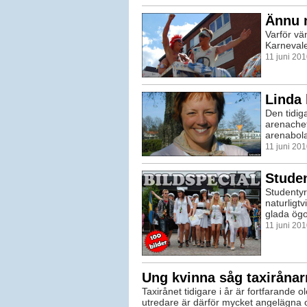
Ännu 
Varför vän
Karnevale
11 juni 20
Linda 
Den tidig
arenachef
arenabola
11 juni 20
Studen
Studentyr
naturligtv
glada ögo
11 juni 20
Ung kvinna såg taxiråna
Taxirånet tidigare i år är fortfarande o
utredare är därför mycket angelägna o