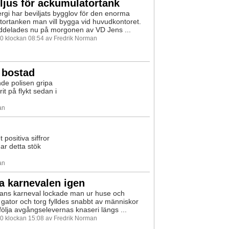
ljus för ackumulatortank
rgi har beviljats bygglov för den enorma
ortanken man vill bygga vid huvudkontoret.
ddelades nu på morgonen av VD Jens ...
10 klockan 08:54 av Fredrik Norman
 bostad
de polisen gripa
t på flykt sedan i
an
positiva siffror
har detta stök
an
a karnevalen igen
ans karneval lockade man ur huse och
gator och torg fylldes snabbt av människor
 följa avgångselevernas knaseri längs ...
10 klockan 15:08 av Fredrik Norman