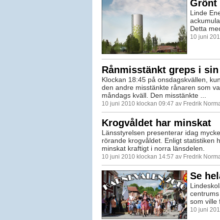
Grönt 
Linde Ene
ackumulat
Detta me
10 juni 20
Rånmisstänkt greps i sin
Klockan 18:45 på onsdagskvällen, kun
den andre misstänkte rånaren som vari
måndags kväll. Den misstänkte ...
10 juni 2010 klockan 09:47 av Fredrik Norm
Krogvåldet har minskat
Länsstyrelsen presenterar idag mycket 
rörande krogvåldet. Enligt statistiken 
minskat kraftigt i norra länsdelen.
10 juni 2010 klockan 14:57 av Fredrik Norm
Se hel
Lindeskol
centrums 
som ville
10 juni 20