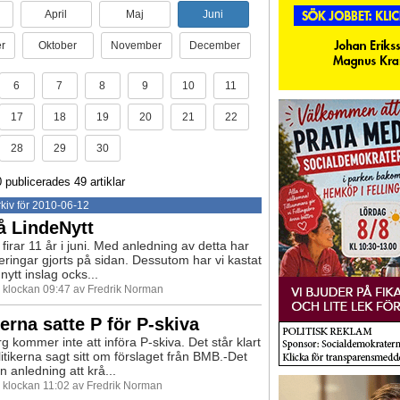
April
Maj
Juni
r
Oktober
November
December
6
7
8
9
10
11
17
18
19
20
21
22
28
29
30
 publicerades 49 artiklar
kiv för 2010-06-12
å LindeNytt
firar 11 år i juni. Med anledning av detta har
steringar gjorts på sidan. Dessutom har vi kastat
 nytt inslag ocks...
0 klockan 09:47 av Fredrik Norman
kerna satte P för P-skiva
g kommer inte att införa P-skiva. Det står klart
itikerna sagt sitt om förslaget från BMB.-Det
n anledning att krå...
0 klockan 11:02 av Fredrik Norman