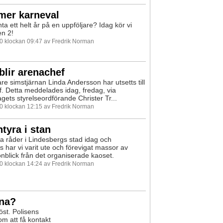
mer karneval
ta ett helt år på en uppföljare? Idag kör vi
n 2!
10 klockan 09:47 av Fredrik Norman
blir arenachef
are simstjärnan Linda Andersson har utsetts till
. Detta meddelades idag, fredag, via
gets styrelseordförande Christer Tr...
10 klockan 12:15 av Fredrik Norman
tyra i stan
a råder i Lindesbergs stad idag och
is har vi varit ute och förevigat massor av
nblick från det organiserade kaoset.
10 klockan 14:24 av Fredrik Norman
rna?
löst. Polisens
m att få kontakt