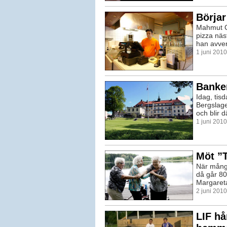
Börja
Mahmut Ca
pizza näst
han avver
1 juni 201
Banken
Idag, tis
Bergslage
och blir
1 juni 201
Möt ”
När många
då går 80
Margareta
2 juni 201
LIF hå