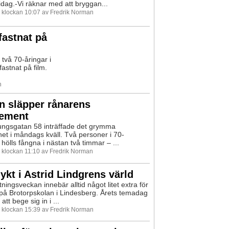
idag.-Vi räknar med att bryggan...
0 klockan 10:07 av Fredrik Norman
fastnat på
 två 70-åringar i
astnat på film.
n
n släpper rånarens
lement
ungsgatan 58 inträffade det grymma
et i måndags kväll. Två personer i 70-
hölls fångna i nästan två timmar – ...
0 klockan 11:10 av Fredrik Norman
lykt i Astrid Lindgrens värld
ningsveckan innebär alltid något litet extra för
på Brotorpskolan i Lindesberg. Årets temadag
att bege sig in i ...
0 klockan 15:39 av Fredrik Norman