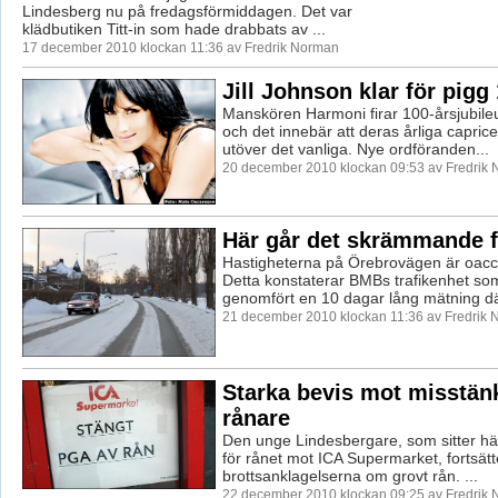
Lindesberg nu på fredagsförmiddagen. Det var
klädbutiken Titt-in som hade drabbats av ...
17 december 2010 klockan 11:36 av Fredrik Norman
Jill Johnson klar för pigg
Manskören Harmoni firar 100-årsjubile
och det innebär att deras årliga caprice
utöver det vanliga. Nye ordföranden...
20 december 2010 klockan 09:53 av Fredrik
Här går det skrämmande f
Hastigheterna på Örebrovägen är oacc
Detta konstaterar BMBs trafikenhet so
genomfört en 10 dagar lång mätning dä
21 december 2010 klockan 11:36 av Fredrik
Starka bevis mot misstän
rånare
Den unge Lindesbergare, som sitter hä
för rånet mot ICA Supermarket, fortsätter
brottsanklagelserna om grovt rån. ...
22 december 2010 klockan 09:25 av Fredrik