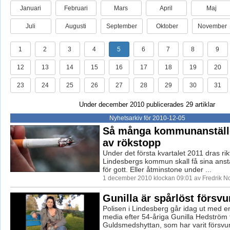
Januari
Februari
Mars
April
Maj
Juli
Augusti
September
Oktober
November
1
2
3
4
5
6
7
8
9
12
13
14
15
16
17
18
19
20
23
24
25
26
27
28
29
30
31
Under december 2010 publicerades 29 artiklar
Nyhetsarkiv för 2010-12-05
Så många kommunanställ
av rökstopp
Under det första kvartalet 2011 dras rikt
Lindesbergs kommun skall få sina anstä
för gott. Eller åtminstone under ...
1 december 2010 klockan 09:01 av Fredrik 
Gunilla är spårlöst försv
Polisen i Lindesberg går idag ut med en
media efter 54-åriga Gunilla Hedström 
Guldsmedshyttan, som har varit försvu