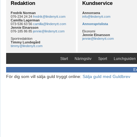
Redaktion
Kundservice
Fredrik Norman
Annonsera
076-234 24 24
fredrik@lindenytt.com
info@lindenytt.com
Camilla Lagerman
073-536 63 56
camilla@lindenytt.com
Annonsprislista
Jennie Einarsson
076-185 86 85
jennie@lindenytt.com
Ekonomi
Jennie Einarsson
Sportredaktion
jennie@lindenytt.com
Timmy Lundegård
timmy@lindenytt.com
Start
Näringsliv
Sport
Lunchguiden
Ex
För dig som vill sälja guld tryggt online:
Sälja guld med Guldbrev