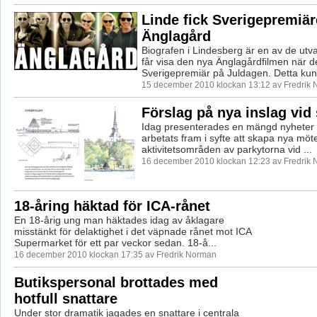
Linde fick Sverigepremiär
Änglagård
Biografen i Lindesberg är en av de utva
får visa den nya Änglagårdfilmen när d
Sverigepremiär på Juldagen. Detta kund
15 december 2010 klockan 13:12 av Fredrik
Förslag på nya inslag vid
Idag presenterades en mängd nyheter
arbetats fram i syfte att skapa nya möt
aktivitetsområden av parkytorna vid ...
16 december 2010 klockan 12:23 av Fredrik
18-åring häktad för ICA-rånet
En 18-årig ung man häktades idag av åklagare
misstänkt för delaktighet i det väpnade rånet mot ICA
Supermarket för ett par veckor sedan. 18-å...
16 december 2010 klockan 17:35 av Fredrik Norman
Butikspersonal brottades med
hotfull snattare
Under stor dramatik jagades en snattare i centrala