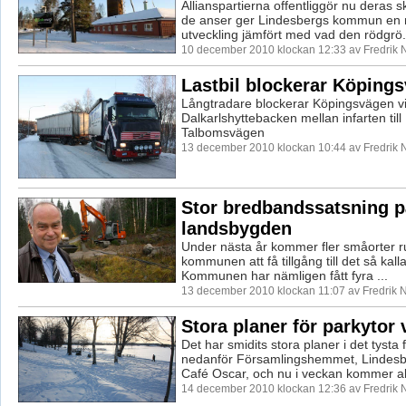
Allianspartierna offentliggör nu deras
de anser ger Lindesbergs kommun en 
utveckling jämfört med vad den rödgrö.
10 december 2010 klockan 12:33 av Fredrik
Lastbil blockerar Köping
Långtradare blockerar Köpingsvägen v
Dalkarlshyttebacken mellan infarten ti
Talbomsvägen
13 december 2010 klockan 10:44 av Fredrik
Stor bredbandssatsning p
landsbygden
Under nästa år kommer fler småorter r
kommunen att få tillgång till det så kal
Kommunen har nämligen fått fyra ...
13 december 2010 klockan 11:07 av Fredrik
Stora planer för parkytor 
Det har smidits stora planer i det tysta
nedanför Församlingshemmet, Lindesb
Café Oscar, och nu i veckan kommer all
14 december 2010 klockan 12:36 av Fredrik