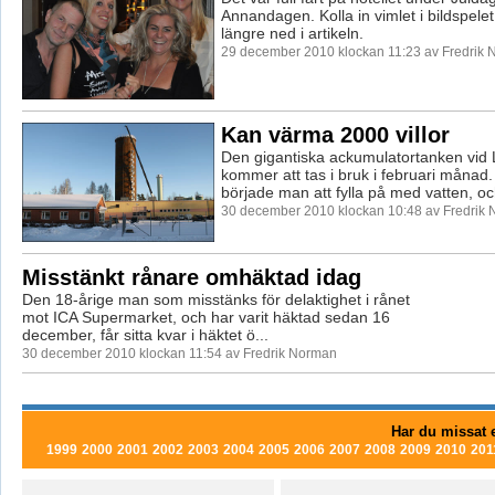
Annandagen. Kolla in vimlet i bildspele
längre ned i artikeln.
29 december 2010 klockan 11:23 av Fredrik
Kan värma 2000 villor
Den gigantiska ackumulatortanken vid 
kommer att tas i bruk i februari månad
började man att fylla på med vatten, och
30 december 2010 klockan 10:48 av Fredrik
Misstänkt rånare omhäktad idag
Den 18-årige man som misstänks för delaktighet i rånet
mot ICA Supermarket, och har varit häktad sedan 16
december, får sitta kvar i häktet ö...
30 december 2010 klockan 11:54 av Fredrik Norman
Har du missat e
1999
2000
2001
2002
2003
2004
2005
2006
2007
2008
2009
2010
201