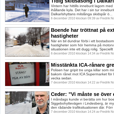
Tidig skidsäsong i Dalkar
Vintern har hittills inneburit lagom med
ihållande kyla. Det har i sin tur innebur
Dalkarlshyttans milslånga skidspår ö...
6 december 2010 klockan 09:39 av Fredrik 
Boende har tröttnat på e
hastigheter
När en bil dundrar förbi i ett bostadsom
hastigheter som hör hemma på motorvä
situationen inte ett dugg rolig. Speciellt i
6 december 2010 klockan 14:34 av Fredrik 
Misstänkta ICA-rånare gr
Polisen har gripit tre unga killar som m
bakom rånet mot ICA Supermarket för li
vecka sedan.
7 december 2010 klockan 14:22 av Fredrik 
Ceder: ”Vi måste se över 
I måndags kunde vi berätta om hur bo
Siggebohyttevägen i Lindesberg, är my
den rådande trafiksituationen där. Förr .
7 december 2010 klockan 14:24 av Fredrik 