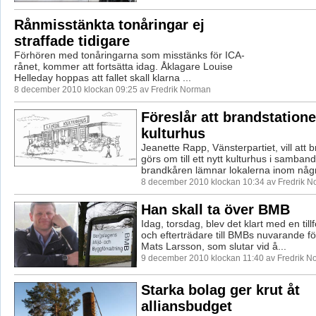
Rånmisstänkta tonåringar ej
straffade tidigare
Förhören med tonåringarna som misstänks för ICA-
rånet, kommer att fortsätta idag. Åklagare Louise
Helleday hoppas att fallet skall klarna ...
8 december 2010 klockan 09:25 av Fredrik Norman
Föreslår att brandstationen
kulturhus
Jeanette Rapp, Vänsterpartiet, vill att 
görs om till ett nytt kulturhus i samban
brandkåren lämnar lokalerna inom någr
8 december 2010 klockan 10:34 av Fredrik 
Han skall ta över BMB
Idag, torsdag, blev det klart med en til
och efterträdare till BMBs nuvarande fö
Mats Larsson, som slutar vid å...
9 december 2010 klockan 11:40 av Fredrik 
Starka bolag ger krut åt
alliansbudget