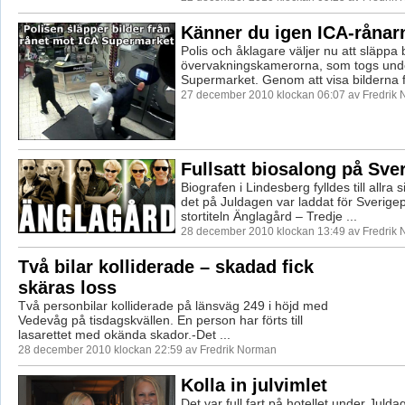
Känner du igen ICA-rånar
Polis och åklagare väljer nu att släppa b
övervakningskamerorna, som togs unde
Supermarket. Genom att visa bilderna f
27 december 2010 klockan 06:07 av Fredrik
Fullsatt biosalong på Sve
Biografen i Lindesberg fylldes till allra s
det på Juldagen var laddat för Sverige
stortiteln Änglagård – Tredje ...
28 december 2010 klockan 13:49 av Fredrik
Två bilar kolliderade – skadad fick
skäras loss
Två personbilar kolliderade på länsväg 249 i höjd med
Vedevåg på tisdagskvällen. En person har förts till
lasarettet med okända skador.-Det ...
28 december 2010 klockan 22:59 av Fredrik Norman
Kolla in julvimlet
Det var full fart på hotellet under Juld