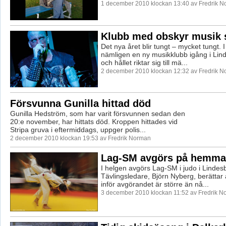
1 december 2010 klockan 13:40 av Fredrik 
Klubb med obskyr musik s
Det nya året blir tungt – mycket tungt. I
nämligen en ny musikklubb igång i Lin
och hållet riktar sig till mä...
2 december 2010 klockan 12:32 av Fredrik 
Försvunna Gunilla hittad död
Gunilla Hedström, som har varit försvunnen sedan den
20:e november, har hittats död. Kroppen hittades vid
Stripa gruva i eftermiddags, uppger polis...
2 december 2010 klockan 19:53 av Fredrik Norman
Lag-SM avgörs på hemma
I helgen avgörs Lag-SM i judo i Lindes
Tävlingsledare, Björn Nyberg, berättar
inför avgörandet är större än nå...
3 december 2010 klockan 11:52 av Fredrik 